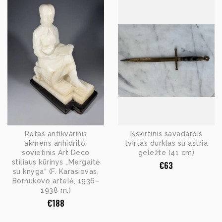
Retas antikvarinis
Išskirtinis savadarbis
akmens anhidrito,
tvirtas durklas su aštria
sovietinis Art Deco
geležte (41 cm)
stiliaus kūrinys „Mergaitė
€
63
su knyga“ (F. Karasiovas,
Bornukovo artelė, 1936–
1938 m.)
€
188