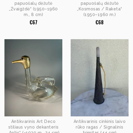
papuošalų dėžutė
papuošalų dėžutė
„Žvaigždė“ (1950–1960
„Kosmosas / Raketa“
m., 8 cm)
(1950–1960 m.)
€
67
€
68
Antikvarinis Art Deco
Antikvarinis cinkinis laivo
stiliaus vyno dekanteris
rūko ragas / Signalinis
„Antis“ (~1930 m., 24 cm)
trimitas (44 cm)