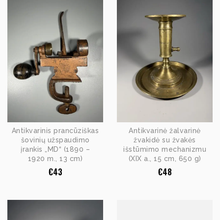
Antikvarinis prancūziškas
Antikvarinė žalvarinė
šovinių užspaudimo
žvakidė su žvakės
įrankis „MD“ (1890 –
išstūmimo mechanizmu
1920 m., 13 cm)
(XIX a., 15 cm, 650 g)
€
43
€
48