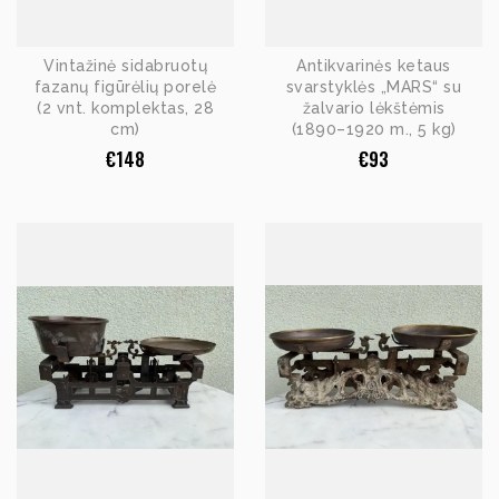
Vintažinė sidabruotų
Antikvarinės ketaus
fazanų figūrėlių porelė
svarstyklės „MARS“ su
(2 vnt. komplektas, 28
žalvario lėkštėmis
cm)
(1890–1920 m., 5 kg)
€
148
€
93