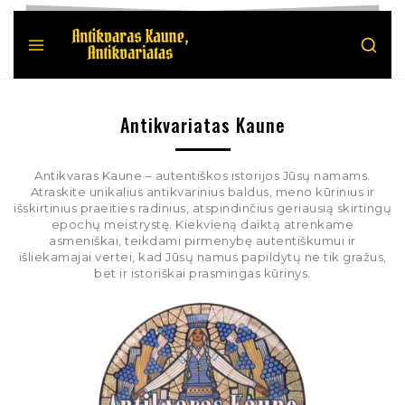
Antikvariatas Kaune
Antikvaras Kaune – autentiškos istorijos Jūsų namams.
Atraskite unikalius antikvarinius baldus, meno kūrinius ir
išskirtinius praeities radinius, atspindinčius geriausią skirtingų
epochų meistrystę. Kiekvieną daiktą atrenkame
asmeniškai, teikdami pirmenybę autentiškumui ir
išliekamajai vertei, kad Jūsų namus papildytų ne tik gražus,
bet ir istoriškai prasmingas kūrinys.