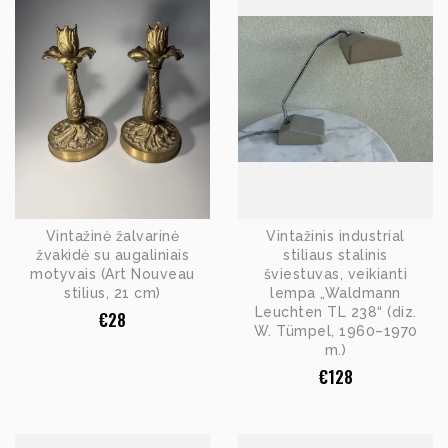
Vintažinė žalvarinė
Vintažinis industrial
žvakidė su augaliniais
stiliaus stalinis
motyvais (Art Nouveau
šviestuvas, veikianti
stilius, 21 cm)
lempa „Waldmann
Leuchten TL 238“ (diz.
€
28
W. Tümpel, 1960–1970
m.)
€
128