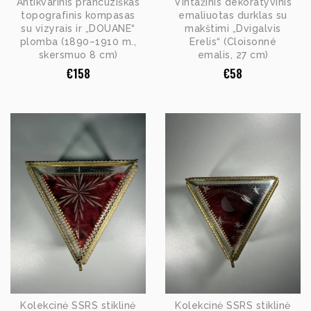
Antikvarinis prancūziškas
Vintažinis dekoratyvinis
topografinis kompasas
emaliuotas durklas su
su vizyrais ir „DOUANE“
makštimi „Dvigalvis
plomba (1890–1910 m.,
Erelis“ (Cloisonné
skersmuo 8 cm)
emalis, 27 cm)
€
158
€
58
Kolekcinė SSRS stiklinė
Kolekcinė SSRS stiklinė