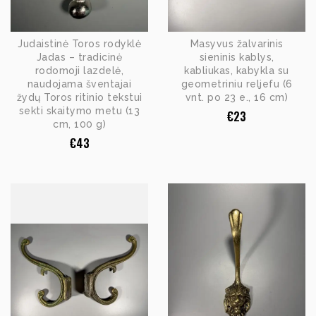
Judaistinė Toros rodyklė
Masyvus žalvarinis
Jadas – tradicinė
sieninis kablys,
rodomoji lazdelė,
kabliukas, kabykla su
naudojama šventajai
geometriniu reljefu (6
žydų Toros ritinio tekstui
vnt. po 23 e., 16 cm)
sekti skaitymo metu (13
€
23
cm, 100 g)
€
43