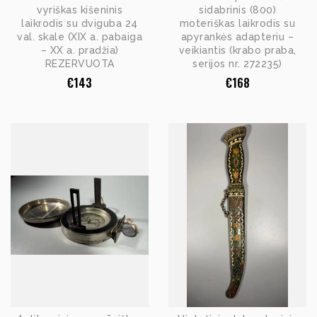
vyriškas kišeninis
sidabrinis (800)
laikrodis su dviguba 24
moteriškas laikrodis su
val. skale (XIX a. pabaiga
apyrankės adapteriu –
– XX a. pradžia)
veikiantis (krabo praba,
REZERVUOTA
serijos nr. 272235)
€
143
€
168