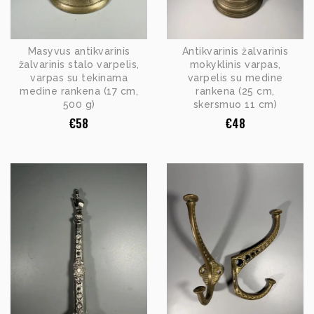
Masyvus antikvarinis
Antikvarinis žalvarinis
žalvarinis stalo varpelis,
mokyklinis varpas,
varpas su tekinama
varpelis su medine
medine rankena (17 cm,
rankena (25 cm,
500 g)
skersmuo 11 cm)
€
58
€
48