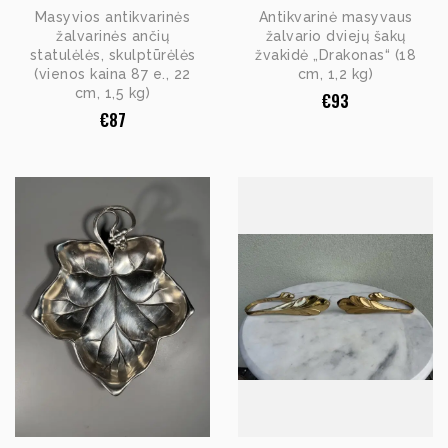
Masyvios antikvarinės
Antikvarinė masyvaus
žalvarinės ančių
žalvario dviejų šakų
statulėlės, skulptūrėlės
žvakidė „Drakonas“ (18
(vienos kaina 87 e., 22
cm, 1,2 kg)
cm, 1,5 kg)
€
93
€
87