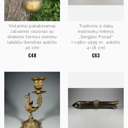
Vintažinis pakabinamas
Tradicinis 5 dalių
žalvarinis vazonas su
matrioškų rinkinys
drakono formos sieniniu
„Sergijev Posad“
laikikliu (bendras aukštis
(~1980–1995 m., aukštis
40 cm)
4–18 cm)
€
48
€
63