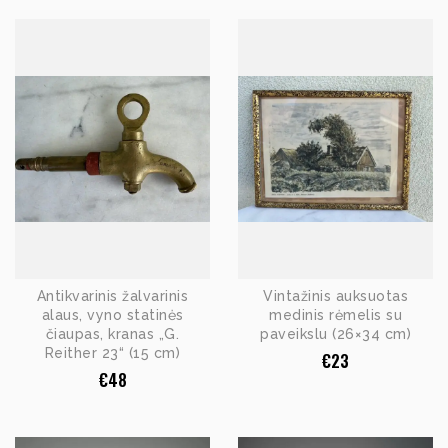
Antikvarinis žalvarinis
Vintažinis auksuotas
alaus, vyno statinės
medinis rėmelis su
čiaupas, kranas „G.
paveikslu (26×34 cm)
Reither 23“ (15 cm)
€
23
€
48