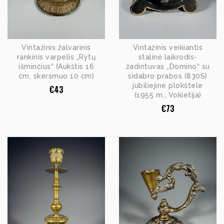
Vintažinis žalvarinis
Vintažinis veikiantis
rankinis varpelis „Rytų
stalinė laikrodis-
išminčius“ (Aukštis 16
žadintuvas „Domino“ su
cm, skersmuo 10 cm)
sidabro prabos (830S)
jubiliejine plokštele
€
43
(1955 m., Vokietija)
€
73