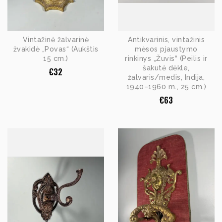
Vintažinė žalvarinė
Antikvarinis, vintažinis
žvakidė „Povas“ (Aukštis
mėsos pjaustymo
15 cm.)
rinkinys „Žuvis“ (Peilis ir
šakutė dėkle,
€
32
žalvaris/medis, Indija,
1940–1960 m., 25 cm.)
€
63