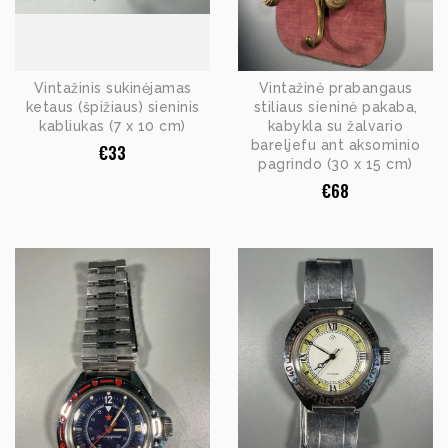
Vintažinis sukinėjamas
Vintažinė prabangaus
ketaus (špižiaus) sieninis
stiliaus sieninė pakaba,
kabliukas (7 x 10 cm)
kabykla su žalvario
bareljefu ant aksominio
€
33
pagrindo (30 x 15 cm)
€
68