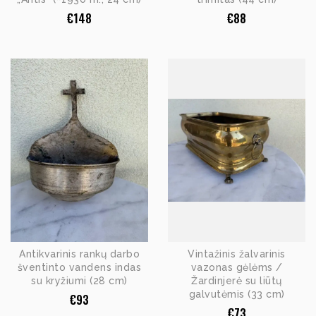
€
148
€
88
Antikvarinis rankų darbo
Vintažinis žalvarinis
šventinto vandens indas
vazonas gėlėms /
su kryžiumi (28 cm)
Žardinjerė su liūtų
galvutėmis (33 cm)
€
93
€
73