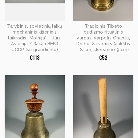
Tarybinis, sovietinių laikų
Tradicinis Tibeto
mechaninis kišeninis
budizmo ritualinis
laikrodis „Molnija“ – Jūrų
varpas, varpelis Ghanta,
Aviacija / Заказ ВМФ
Drilbu, žalvarinis (aukštis
СССР (su grandinėle)
18 cm, skersmuo 9 cm)
€
113
€
52