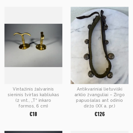
Vintažinis žalvarinis
Antikvariniai lietuviški
sieninis tvirtas kabliukas
arklio žvanguliai – Žirgo
(2 vnt., „T“ inkaro
papuošalas ant odinio
formos, 6 cm)
diržo (XX a. pr.)
€
18
€
126