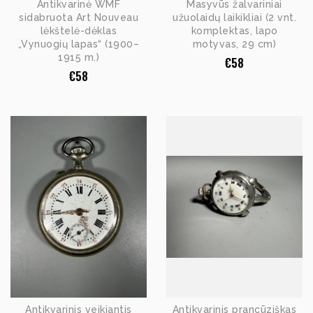
Antikvarinė WMF
Masyvūs žalvariniai
sidabruota Art Nouveau
užuolaidų laikikliai (2 vnt.
lėkštelė-dėklas
komplektas, lapo
„Vynuogių lapas“ (1900–
motyvas, 29 cm)
1915 m.)
€
58
€
58
Antikvarinis veikiantis
Antikvarinis prancūziškas