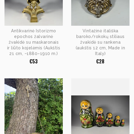
Antikvarinė Istorizmo
Vintažinė itališka
epochos žalvarinė
baroko/rokokų stiliaus
žvakidė su maskaronais
žvakidė su rankena
ir liūto kojelėmis (Aukštis
(aukštis 12 cm, Made in
21 cm, ~1880–1910 m.)
Italy)
€
53
€
28