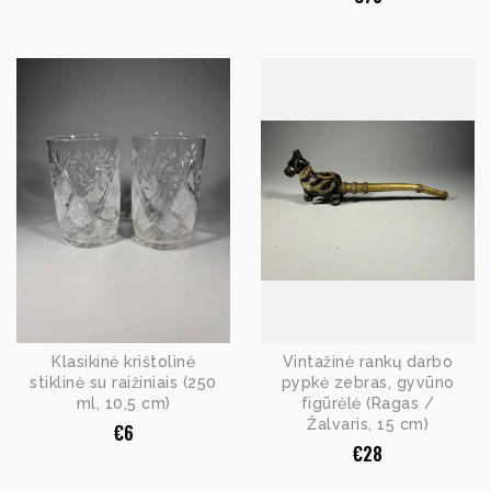
Klasikinė krištolinė
Vintažinė rankų darbo
stiklinė su raižiniais (250
pypkė zebras, gyvūno
ml, 10,5 cm)
figūrėlė (Ragas /
Žalvaris, 15 cm)
€
6
€
28