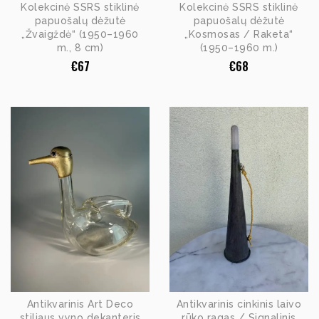
Kolekcinė SSRS stiklinė
Kolekcinė SSRS stiklinė
papuošalų dėžutė
papuošalų dėžutė
„Žvaigždė“ (1950–1960
„Kosmosas / Raketa“
m., 8 cm)
(1950–1960 m.)
€
67
€
68
Antikvarinis Art Deco
Antikvarinis cinkinis laivo
stiliaus vyno dekanteris
rūko ragas / Signalinis