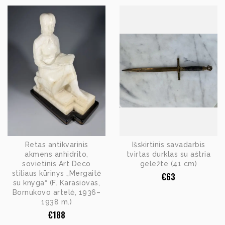
Retas antikvarinis
Išskirtinis savadarbis
akmens anhidrito,
tvirtas durklas su aštria
sovietinis Art Deco
geležte (41 cm)
stiliaus kūrinys „Mergaitė
€
63
su knyga“ (F. Karasiovas,
Bornukovo artelė, 1936–
1938 m.)
€
188