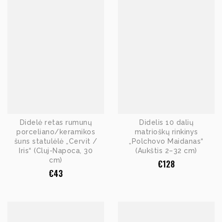
Didelė retas rumunų
Didelis 10 dalių
porceliano/keramikos
matrioškų rinkinys
šuns statulėlė „Cervit /
„Polchovo Maidanas“
Iris“ (Cluj-Napoca, 30
(Aukštis 2–32 cm)
cm)
€
128
€
43