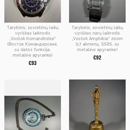
Tarybinis, sovietinių laikų
Tarybinis, sovietinių laikų
vyriškas laikrodis
vyriškas narų laikrodis
„Vostok Komandirskie“
„Vostok Amphibia“ 200m
(Восток Командирские,
(17 akmenų, SSRS, su
su datos funkcija,
metaline apyranke)
metalinė apyrankė)
€
92
€
93