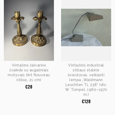
Vintažinė žalvarinė
Vintažinis industrial
žvakidė su augaliniais
stiliaus stalinis
motyvais (Art Nouveau
šviestuvas, veikianti
stilius, 21 cm)
lempa „Waldmann
Leuchten TL 238“ (diz.
€
28
W. Tümpel, 1960–1970
m.)
€
128