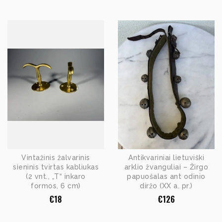
Vintažinis žalvarinis
Antikvariniai lietuviški
sieninis tvirtas kabliukas
arklio žvanguliai – Žirgo
(2 vnt., „T“ inkaro
papuošalas ant odinio
formos, 6 cm)
diržo (XX a. pr.)
€
18
€
126