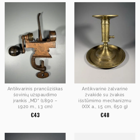
Antikvarinis prancūziškas
Antikvarinė žalvarinė
šovinių užspaudimo
žvakidė su žvakės
įrankis „MD“ (1890 –
išstūmimo mechanizmu
1920 m., 13 cm)
(XIX a., 15 cm, 650 g)
€
43
€
48