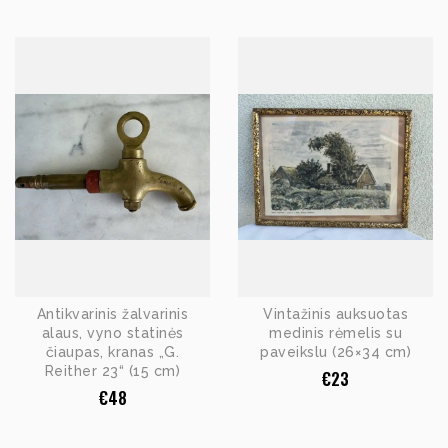
Antikvarinis žalvarinis
Vintažinis auksuotas
alaus, vyno statinės
medinis rėmelis su
čiaupas, kranas „G.
paveikslu (26×34 cm)
Reither 23“ (15 cm)
€
23
€
48