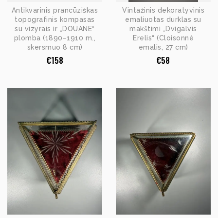
Antikvarinis prancūziškas
Vintažinis dekoratyvinis
topografinis kompasas
emaliuotas durklas su
su vizyrais ir „DOUANE“
makštimi „Dvigalvis
plomba (1890–1910 m.,
Erelis“ (Cloisonné
skersmuo 8 cm)
emalis, 27 cm)
€
158
€
58