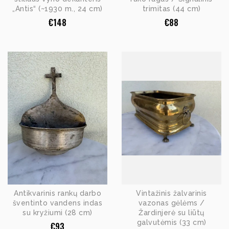
„Antis“ (~1930 m., 24 cm)
trimitas (44 cm)
€
148
€
88
Antikvarinis rankų darbo
Vintažinis žalvarinis
šventinto vandens indas
vazonas gėlėms /
su kryžiumi (28 cm)
Žardinjerė su liūtų
galvutėmis (33 cm)
€
93