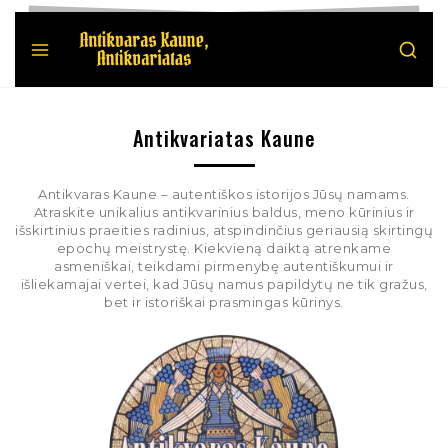
Antikvariatas Kaune
Antikvaras Kaune – autentiškos istorijos Jūsų namams.
Atraskite unikalius antikvarinius baldus, meno kūrinius ir
išskirtinius praeities radinius, atspindinčius geriausią skirtingų
epochų meistrystę. Kiekvieną daiktą atrenkame
asmeniškai, teikdami pirmenybę autentiškumui ir
išliekamajai vertei, kad Jūsų namus papildytų ne tik gražus,
bet ir istoriškai prasmingas kūrinys.