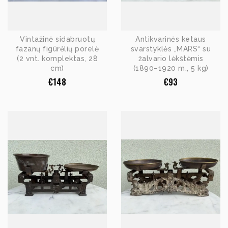
Vintažinė sidabruotų
Antikvarinės ketaus
fazanų figūrėlių porelė
svarstyklės „MARS“ su
(2 vnt. komplektas, 28
žalvario lėkštėmis
cm)
(1890–1920 m., 5 kg)
€
148
€
93