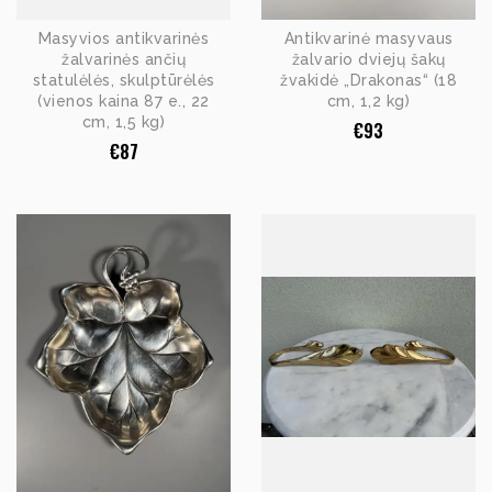
Masyvios antikvarinės
Antikvarinė masyvaus
žalvarinės ančių
žalvario dviejų šakų
statulėlės, skulptūrėlės
žvakidė „Drakonas“ (18
(vienos kaina 87 e., 22
cm, 1,2 kg)
cm, 1,5 kg)
€
93
€
87