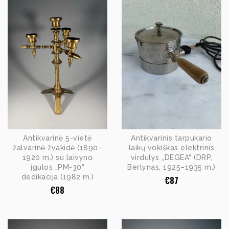
Antikvarinė 5-vietė
Antikvarinis tarpukario
žalvarinė žvakidė (1890–
laikų vokiškas elektrinis
1920 m.) su laivyno
virdulys „DEGEA“ (DRP,
įgulos „PM-30“
Berlynas, 1925–1935 m.)
dedikacija (1982 m.)
€
87
€
88