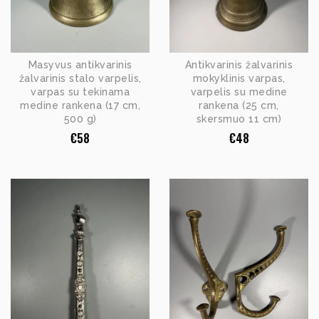
Masyvus antikvarinis
Antikvarinis žalvarinis
žalvarinis stalo varpelis,
mokyklinis varpas,
varpas su tekinama
varpelis su medine
medine rankena (17 cm,
rankena (25 cm,
500 g)
skersmuo 11 cm)
€
58
€
48