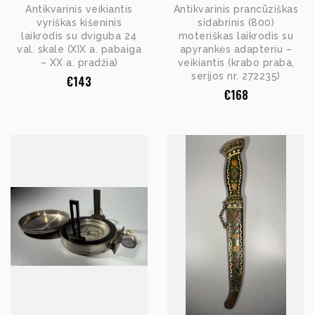
Antikvarinis veikiantis
Antikvarinis prancūziškas
vyriškas kišeninis
sidabrinis (800)
laikrodis su dviguba 24
moteriškas laikrodis su
val. skale (XIX a. pabaiga
apyrankės adapteriu –
– XX a. pradžia)
veikiantis (krabo praba,
serijos nr. 272235)
€
143
€
168