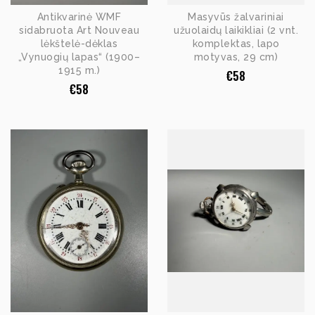
Antikvarinė WMF
Masyvūs žalvariniai
sidabruota Art Nouveau
užuolaidų laikikliai (2 vnt.
lėkštelė-dėklas
komplektas, lapo
„Vynuogių lapas“ (1900–
motyvas, 29 cm)
1915 m.)
€
58
€
58