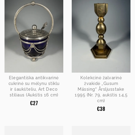
Elegantiška antikvarinė
Kolekcinė žalvarinė
cukrinė su mėlynu stiklu
žvakidė „Gusum
ir šaukšteliu, Art Deco
Mässing“ Årsljusstake
stiliaus (Aukštis 16 cm)
1995 (Nr. 79, aukštis 14,5
cm)
€
27
€
38