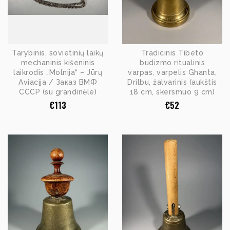
Tarybinis, sovietinių laikų
Tradicinis Tibeto
mechaninis kišeninis
budizmo ritualinis
laikrodis „Molnija“ – Jūrų
varpas, varpelis Ghanta,
Aviacija / Заказ ВМФ
Drilbu, žalvarinis (aukštis
СССР (su grandinėle)
18 cm, skersmuo 9 cm)
€
113
€
52