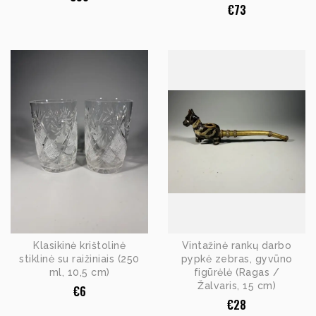
€
73
Klasikinė krištolinė
Vintažinė rankų darbo
stiklinė su raižiniais (250
pypkė zebras, gyvūno
ml, 10,5 cm)
figūrėlė (Ragas /
Žalvaris, 15 cm)
€
6
€
28