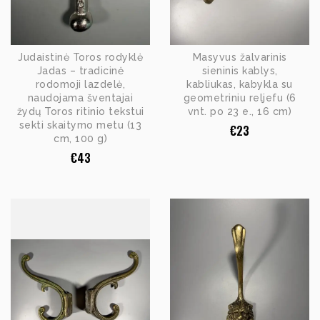
Judaistinė Toros rodyklė
Masyvus žalvarinis
Jadas – tradicinė
sieninis kablys,
rodomoji lazdelė,
kabliukas, kabykla su
naudojama šventajai
geometriniu reljefu (6
žydų Toros ritinio tekstui
vnt. po 23 e., 16 cm)
sekti skaitymo metu (13
€
23
cm, 100 g)
€
43