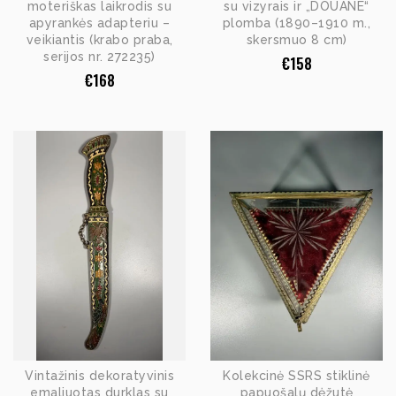
moteriškas laikrodis su
su vizyrais ir „DOUANE“
apyrankės adapteriu –
plomba (1890–1910 m.,
veikiantis (krabo praba,
skersmuo 8 cm)
serijos nr. 272235)
€
158
€
168
Vintažinis dekoratyvinis
Kolekcinė SSRS stiklinė
emaliuotas durklas su
papuošalų dėžutė