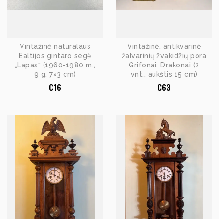
Vintažinė natūralaus
Vintažinė, antikvarinė
Baltijos gintaro segė
žalvarinių žvakidžių pora
„Lapas“ (1960-1980 m.,
Grifonai, Drakonai (2
9 g, 7×3 cm)
vnt., aukštis 15 cm)
€
16
€
63