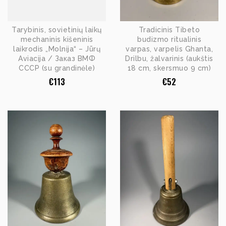
Tarybinis, sovietinių laikų
Tradicinis Tibeto
mechaninis kišeninis
budizmo ritualinis
laikrodis „Molnija“ – Jūrų
varpas, varpelis Ghanta,
Aviacija / Заказ ВМФ
Drilbu, žalvarinis (aukštis
СССР (su grandinėle)
18 cm, skersmuo 9 cm)
€
113
€
52