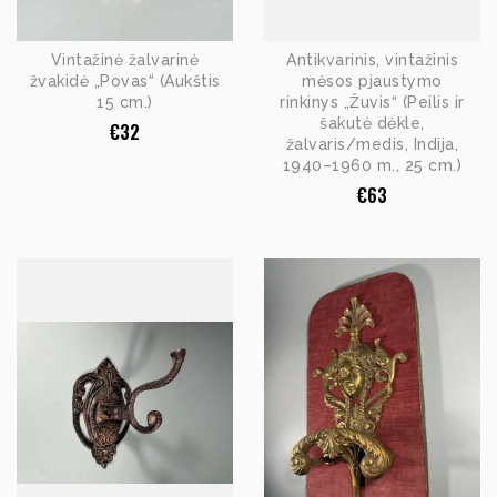
Vintažinė žalvarinė
Antikvarinis, vintažinis
žvakidė „Povas“ (Aukštis
mėsos pjaustymo
15 cm.)
rinkinys „Žuvis“ (Peilis ir
šakutė dėkle,
€
32
žalvaris/medis, Indija,
1940–1960 m., 25 cm.)
€
63