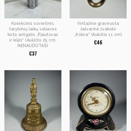
Kolekcinis sovietinis,
Vintažinė graviruota
tarybinių laikų vėliavos
žalvarinė žvakidė
koto antgalis „Pjautuvas
„Kobra“ (Aukštis 11 cm)
ir kūjis“ (Aukštis 25 cm.
€
46
NENAUDOTAS)
€
37