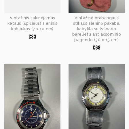
Vintažinis sukinėjamas
Vintažinė prabangaus
ketaus (špižiaus) sieninis
stiliaus sieninė pakaba,
kabliukas (7 x 10 cm)
kabykla su žalvario
bareljefu ant aksominio
€
33
pagrindo (30 x 15 cm)
€
68