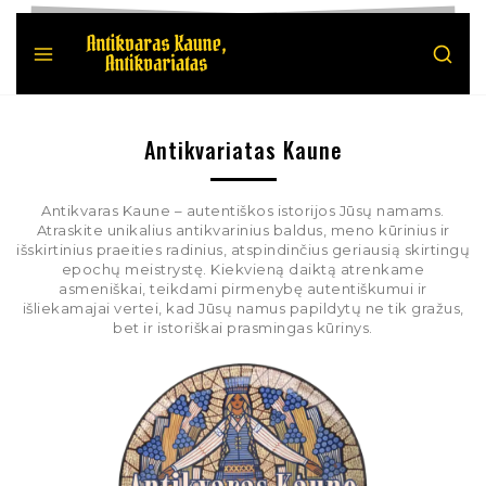
Antikvariatas Kaune
Antikvaras Kaune – autentiškos istorijos Jūsų namams.
Atraskite unikalius antikvarinius baldus, meno kūrinius ir
išskirtinius praeities radinius, atspindinčius geriausią skirtingų
epochų meistrystę. Kiekvieną daiktą atrenkame
asmeniškai, teikdami pirmenybę autentiškumui ir
išliekamajai vertei, kad Jūsų namus papildytų ne tik gražus,
bet ir istoriškai prasmingas kūrinys.