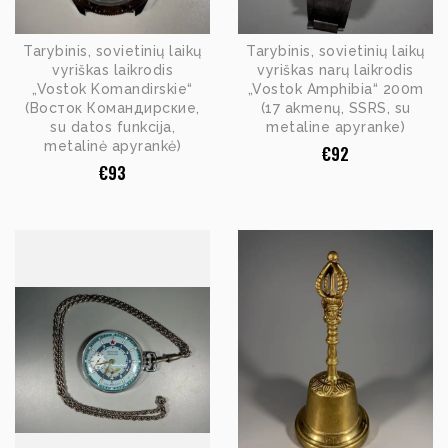
Tarybinis, sovietinių laikų
Tarybinis, sovietinių laikų
vyriškas laikrodis
vyriškas narų laikrodis
„Vostok Komandirskie“
„Vostok Amphibia“ 200m
(Восток Командирские,
(17 akmenų, SSRS, su
su datos funkcija,
metaline apyranke)
metalinė apyrankė)
€
92
€
93