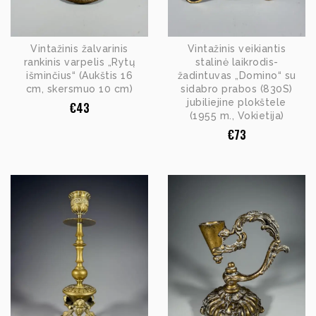
Vintažinis žalvarinis
Vintažinis veikiantis
rankinis varpelis „Rytų
stalinė laikrodis-
išminčius“ (Aukštis 16
žadintuvas „Domino“ su
cm, skersmuo 10 cm)
sidabro prabos (830S)
jubiliejine plokštele
€
43
(1955 m., Vokietija)
€
73