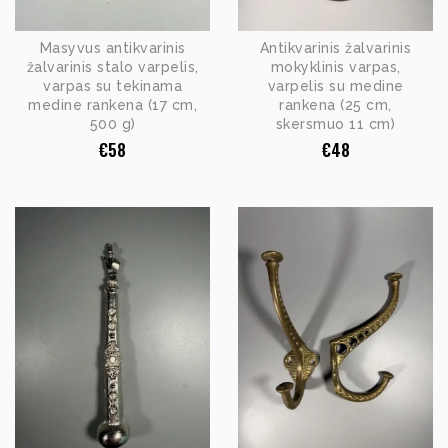
Masyvus antikvarinis
Antikvarinis žalvarinis
žalvarinis stalo varpelis,
mokyklinis varpas,
varpas su tekinama
varpelis su medine
medine rankena (17 cm,
rankena (25 cm,
500 g)
skersmuo 11 cm)
€
58
€
48