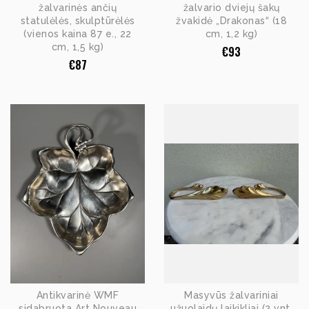
žalvarinės ančių
žalvario dviejų šakų
statulėlės, skulptūrėlės
žvakidė „Drakonas“ (18
(vienos kaina 87 e., 22
cm, 1,2 kg)
cm, 1,5 kg)
€
93
€
87
Antikvarinė WMF
Masyvūs žalvariniai
sidabruota Art Nouveau
užuolaidų laikikliai (2 vnt.