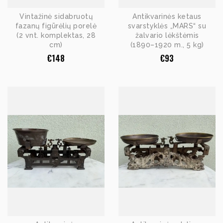
Vintažinė sidabruotų
Antikvarinės ketaus
fazanų figūrėlių porelė
svarstyklės „MARS“ su
(2 vnt. komplektas, 28
žalvario lėkštėmis
cm)
(1890–1920 m., 5 kg)
€
148
€
93