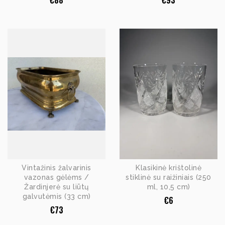
€
88
€
93
Vintažinis žalvarinis
Klasikinė krištolinė
vazonas gėlėms /
stiklinė su raižiniais (250
Žardinjerė su liūtų
ml, 10,5 cm)
galvutėmis (33 cm)
€
6
€
73