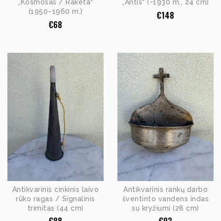
„Kosmosas / Raketa“
„Antis“ (~1930 m., 24 cm)
(1950–1960 m.)
€
148
€
68
Antikvarinis cinkinis laivo
Antikvarinis rankų darbo
rūko ragas / Signalinis
šventinto vandens indas
trimitas (44 cm)
su kryžiumi (28 cm)