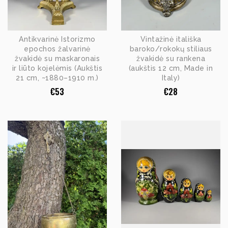
Antikvarinė Istorizmo
Vintažinė itališka
epochos žalvarinė
baroko/rokokų stiliaus
žvakidė su maskaronais
žvakidė su rankena
ir liūto kojelėmis (Aukštis
(aukštis 12 cm, Made in
21 cm, ~1880–1910 m.)
Italy)
€
53
€
28