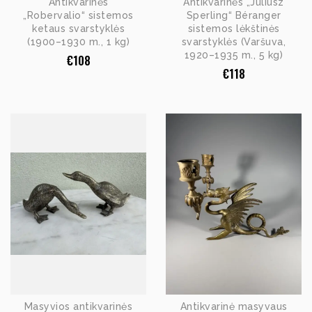
Antikvarinės
Antikvarinės „Juliusz
„Robervalio“ sistemos
Sperling“ Béranger
ketaus svarstyklės
sistemos lėkštinės
(1900–1930 m., 1 kg)
svarstyklės (Varšuva,
1920–1935 m., 5 kg)
€
108
€
118
Masyvios antikvarinės
Antikvarinė masyvaus