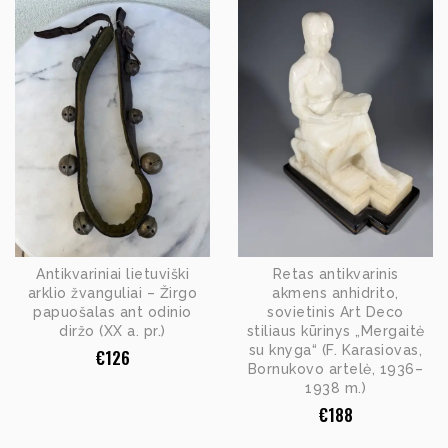
Antikvariniai lietuviški
Retas antikvarinis
arklio žvanguliai – Žirgo
akmens anhidrito,
papuošalas ant odinio
sovietinis Art Deco
diržo (XX a. pr.)
stiliaus kūrinys „Mergaitė
su knyga“ (F. Karasiovas,
€
126
Bornukovo artelė, 1936–
1938 m.)
€
188