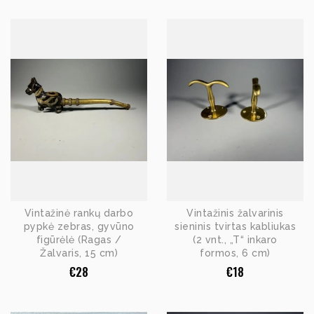
Vintažinė rankų darbo
Vintažinis žalvarinis
pypkė zebras, gyvūno
sieninis tvirtas kabliukas
figūrėlė (Ragas /
(2 vnt., „T“ inkaro
Žalvaris, 15 cm)
formos, 6 cm)
€
28
€
18