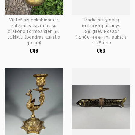
Vintažinis pakabinamas
Tradicinis 5 dalių
žalvarinis vazonas su
matrioškų rinkinys
drakono formos sieniniu
„Sergijev Posad“
laikikliu (bendras aukštis
(~1980–1995 m., aukštis
40 cm)
4–18 cm)
€
48
€
63