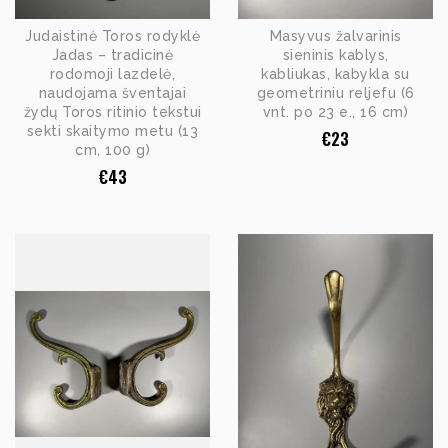
Judaistinė Toros rodyklė
Masyvus žalvarinis
Jadas – tradicinė
sieninis kablys,
rodomoji lazdelė,
kabliukas, kabykla su
naudojama šventajai
geometriniu reljefu (6
žydų Toros ritinio tekstui
vnt. po 23 e., 16 cm)
sekti skaitymo metu (13
€
23
cm, 100 g)
€
43