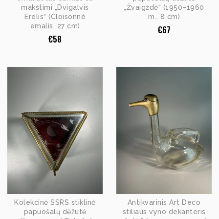
makštimi „Dvigalvis
„Žvaigždė“ (1950–1960
Erelis“ (Cloisonné
m., 8 cm)
emalis, 27 cm)
€
67
€
58
Kolekcinė SSRS stiklinė
Antikvarinis Art Deco
papuošalų dėžutė
stiliaus vyno dekanteris