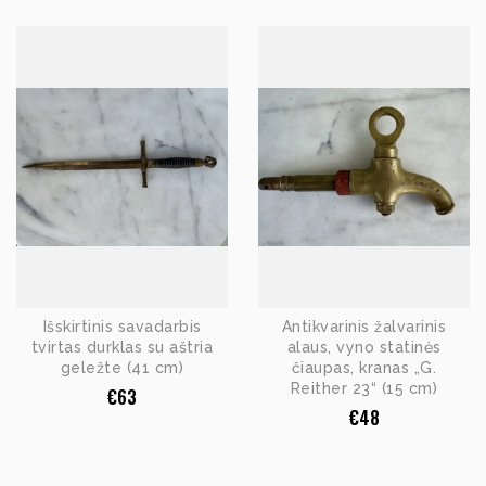
Išskirtinis savadarbis
Antikvarinis žalvarinis
tvirtas durklas su aštria
alaus, vyno statinės
geležte (41 cm)
čiaupas, kranas „G.
Reither 23“ (15 cm)
€
63
€
48