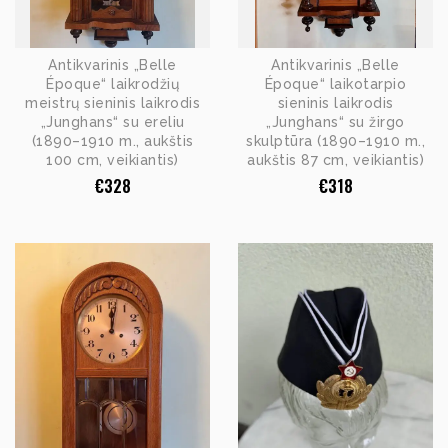
Antikvarinis „Belle
Antikvarinis „Belle
Époque“ laikrodžių
Époque“ laikotarpio
meistrų sieninis laikrodis
sieninis laikrodis
„Junghans“ su ereliu
„Junghans“ su žirgo
(1890–1910 m., aukštis
skulptūra (1890–1910 m.,
100 cm, veikiantis)
aukštis 87 cm, veikiantis)
€
328
€
318