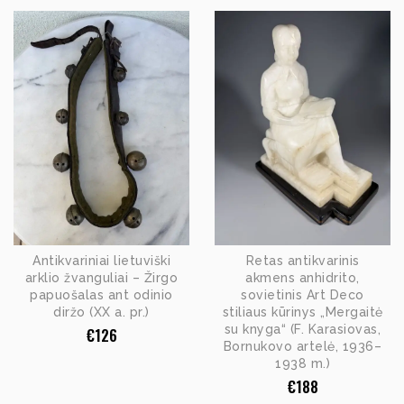
Antikvariniai lietuviški
Retas antikvarinis
arklio žvanguliai – Žirgo
akmens anhidrito,
papuošalas ant odinio
sovietinis Art Deco
diržo (XX a. pr.)
stiliaus kūrinys „Mergaitė
su knyga“ (F. Karasiovas,
€
126
Bornukovo artelė, 1936–
1938 m.)
€
188