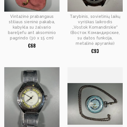
Vintažinė prabangaus
Tarybinis, sovietinių laikų
stiliaus sieninė pakaba,
vyriškas laikrodis
kabykla su žalvario
„Vostok Komandirskie“
bareljefu ant aksominio
(Восток Командирские,
pagrindo (30 x 15 cm)
su datos funkcija,
metalinė apyrankė)
€
68
€
93