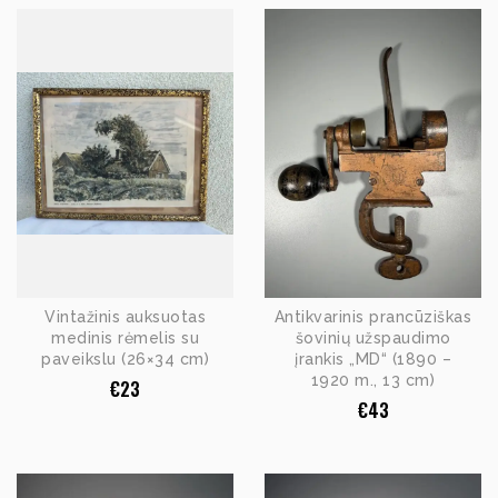
Vintažinis auksuotas
Antikvarinis prancūziškas
medinis rėmelis su
šovinių užspaudimo
paveikslu (26×34 cm)
įrankis „MD“ (1890 –
1920 m., 13 cm)
€
23
€
43