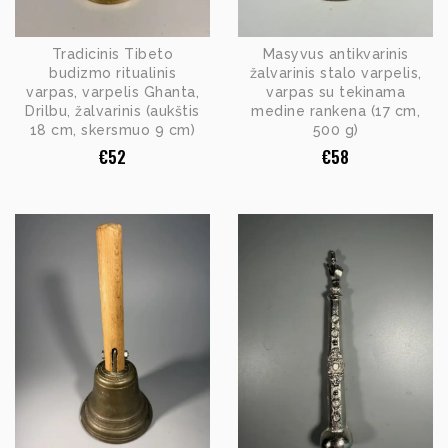
Tradicinis Tibeto
Masyvus antikvarinis
budizmo ritualinis
žalvarinis stalo varpelis,
varpas, varpelis Ghanta,
varpas su tekinama
Drilbu, žalvarinis (aukštis
medine rankena (17 cm,
18 cm, skersmuo 9 cm)
500 g)
€
52
€
58