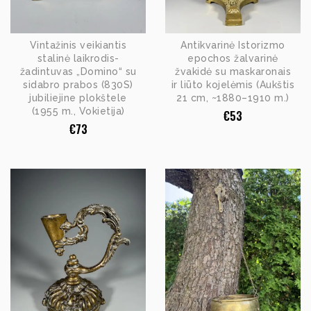
Vintažinis veikiantis
Antikvarinė Istorizmo
stalinė laikrodis-
epochos žalvarinė
žadintuvas „Domino“ su
žvakidė su maskaronais
sidabro prabos (830S)
ir liūto kojelėmis (Aukštis
jubiliejine plokštele
21 cm, ~1880–1910 m.)
(1955 m., Vokietija)
€
53
€
73