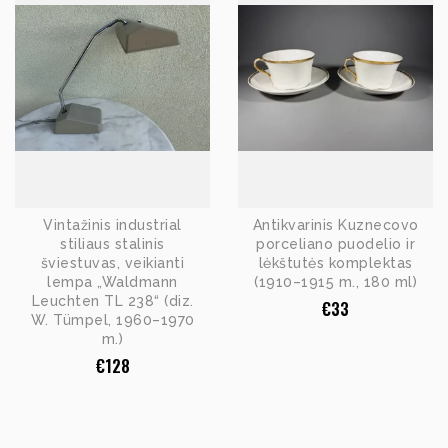
Vintažinis industrial
Antikvarinis Kuznecovo
stiliaus stalinis
porceliano puodelio ir
šviestuvas, veikianti
lėkštutės komplektas
lempa „Waldmann
(1910–1915 m., 180 ml)
Leuchten TL 238“ (diz.
€
33
W. Tümpel, 1960–1970
m.)
€
128