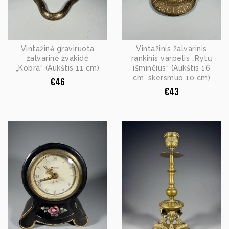
Vintažinė graviruota
Vintažinis žalvarinis
žalvarinė žvakidė
rankinis varpelis „Rytų
„Kobra“ (Aukštis 11 cm)
išminčius“ (Aukštis 16
cm, skersmuo 10 cm)
€
46
€
43