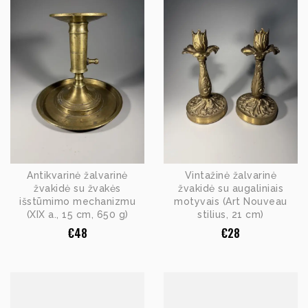
Antikvarinė žalvarinė
Vintažinė žalvarinė
žvakidė su žvakės
žvakidė su augaliniais
išstūmimo mechanizmu
motyvais (Art Nouveau
(XIX a., 15 cm, 650 g)
stilius, 21 cm)
€
48
€
28