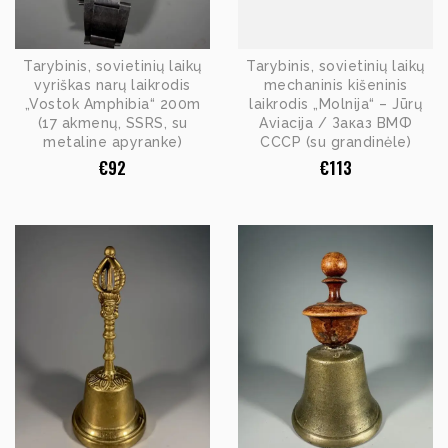
Tarybinis, sovietinių laikų
Tarybinis, sovietinių laikų
vyriškas narų laikrodis
mechaninis kišeninis
„Vostok Amphibia“ 200m
laikrodis „Molnija“ – Jūrų
(17 akmenų, SSRS, su
Aviacija / Заказ ВМФ
metaline apyranke)
СССР (su grandinėle)
€
92
€
113