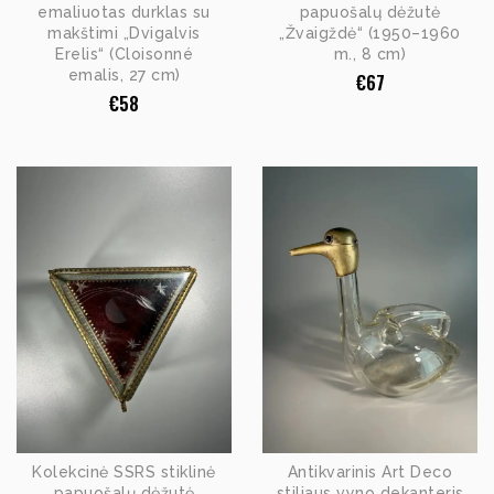
emaliuotas durklas su
papuošalų dėžutė
makštimi „Dvigalvis
„Žvaigždė“ (1950–1960
Erelis“ (Cloisonné
m., 8 cm)
emalis, 27 cm)
€
67
€
58
Kolekcinė SSRS stiklinė
Antikvarinis Art Deco
papuošalų dėžutė
stiliaus vyno dekanteris