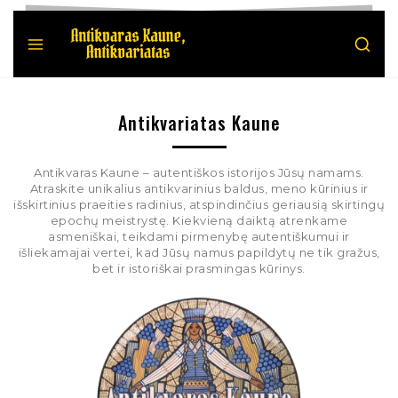
Antikvariatas Kaune
Antikvaras Kaune – autentiškos istorijos Jūsų namams.
Atraskite unikalius antikvarinius baldus, meno kūrinius ir
išskirtinius praeities radinius, atspindinčius geriausią skirtingų
epochų meistrystę. Kiekvieną daiktą atrenkame
asmeniškai, teikdami pirmenybę autentiškumui ir
išliekamajai vertei, kad Jūsų namus papildytų ne tik gražus,
bet ir istoriškai prasmingas kūrinys.