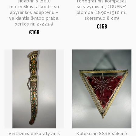
sidabrinis (800)
topografinis kompasas
moteriškas laikrodis su
su vizyrais ir „DOUANE“
apyrankės adapteriu –
plomba (1890–1910 m.,
veikiantis (krabo praba,
skersmuo 8 cm)
serijos nr. 272235)
€
158
€
168
Vintažinis dekoratyvinis
Kolekcinė SSRS stiklinė