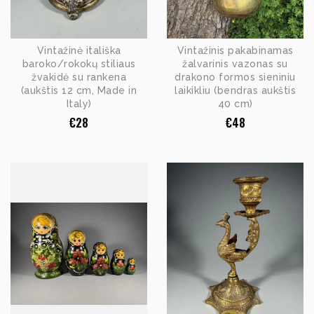
Vintažinė itališka
Vintažinis pakabinamas
baroko/rokokų stiliaus
žalvarinis vazonas su
žvakidė su rankena
drakono formos sieniniu
(aukštis 12 cm, Made in
laikikliu (bendras aukštis
Italy)
40 cm)
€
28
€
48