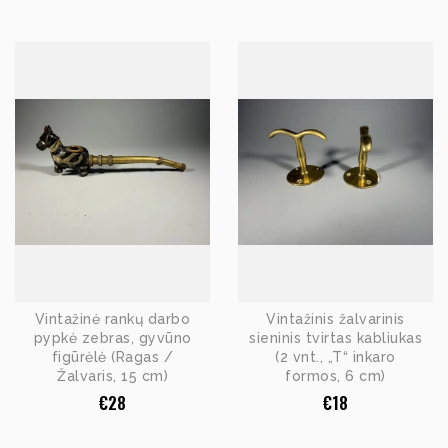
Vintažinė rankų darbo
Vintažinis žalvarinis
pypkė zebras, gyvūno
sieninis tvirtas kabliukas
figūrėlė (Ragas /
(2 vnt., „T“ inkaro
Žalvaris, 15 cm)
formos, 6 cm)
€
28
€
18