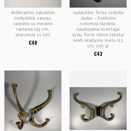
Antikvarinis žalvarinis
Judaistinė Toros rodyklė
mokyklinis varpas,
Jadas – tradicinė
varpelis su medine
rodomoji lazdelė,
rankena (25 cm,
naudojama šventajai
skersmuo 11 cm)
žydų Toros ritinio tekstui
sekti skaitymo metu (13
€
48
cm, 100 g)
€
43