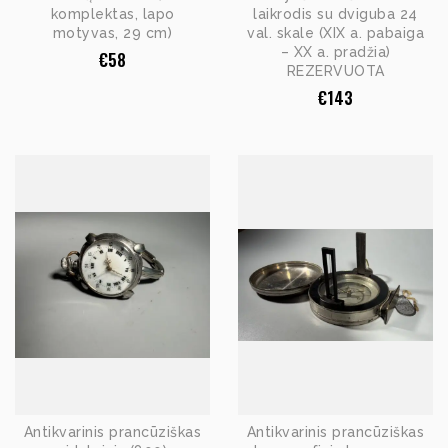
komplektas, lapo
laikrodis su dviguba 24
motyvas, 29 cm)
val. skale (XIX a. pabaiga
– XX a. pradžia)
€
58
REZERVUOTA
€
143
Antikvarinis prancūziškas
Antikvarinis prancūziškas