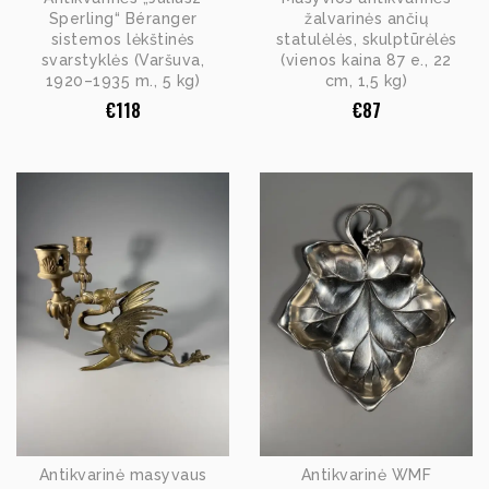
Sperling“ Béranger
žalvarinės ančių
sistemos lėkštinės
statulėlės, skulptūrėlės
svarstyklės (Varšuva,
(vienos kaina 87 e., 22
1920–1935 m., 5 kg)
cm, 1,5 kg)
€
118
€
87
Antikvarinė masyvaus
Antikvarinė WMF