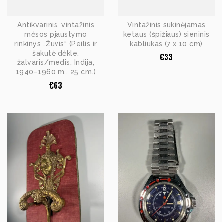
Antikvarinis, vintažinis
Vintažinis sukinėjamas
mėsos pjaustymo
ketaus (špižiaus) sieninis
rinkinys „Žuvis“ (Peilis ir
kabliukas (7 x 10 cm)
šakutė dėkle,
€
33
žalvaris/medis, Indija,
1940–1960 m., 25 cm.)
€
63