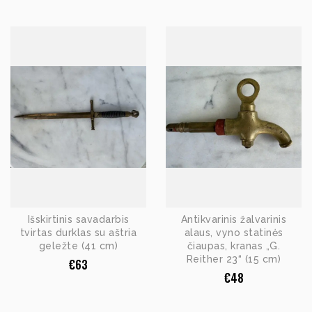
Išskirtinis savadarbis
Antikvarinis žalvarinis
tvirtas durklas su aštria
alaus, vyno statinės
geležte (41 cm)
čiaupas, kranas „G.
Reither 23“ (15 cm)
€
63
€
48