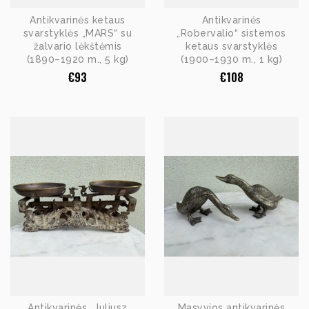
Antikvarinės ketaus
Antikvarinės
svarstyklės „MARS“ su
„Robervalio“ sistemos
žalvario lėkštėmis
ketaus svarstyklės
(1890–1920 m., 5 kg)
(1900–1930 m., 1 kg)
€
93
€
108
Antikvarinės „Juliusz
Masyvios antikvarinės