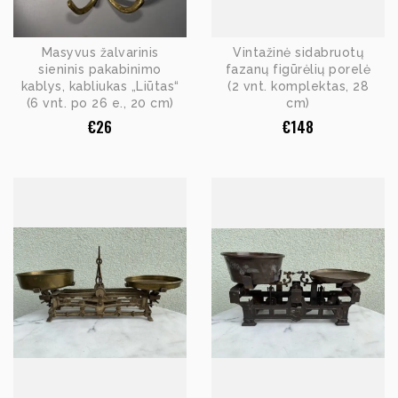
Masyvus žalvarinis
Vintažinė sidabruotų
sieninis pakabinimo
fazanų figūrėlių porelė
kablys, kabliukas „Liūtas“
(2 vnt. komplektas, 28
(6 vnt. po 26 e., 20 cm)
cm)
€
26
€
148