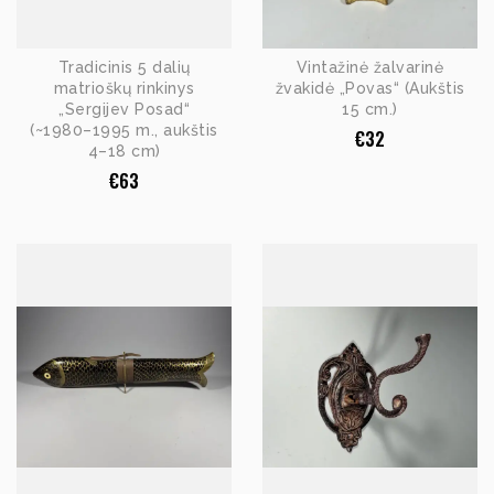
Tradicinis 5 dalių
Vintažinė žalvarinė
matrioškų rinkinys
žvakidė „Povas“ (Aukštis
„Sergijev Posad“
15 cm.)
(~1980–1995 m., aukštis
€
32
4–18 cm)
€
63