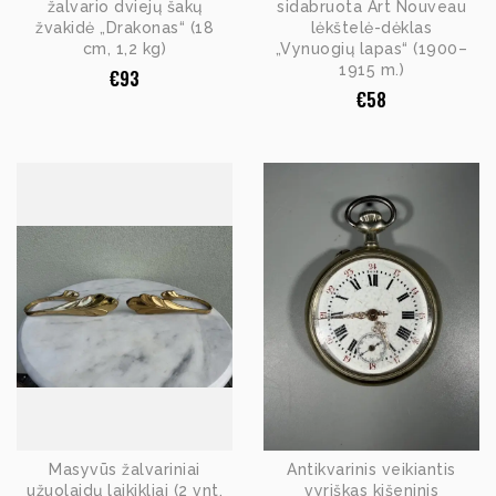
žalvario dviejų šakų
sidabruota Art Nouveau
žvakidė „Drakonas“ (18
lėkštelė-dėklas
cm, 1,2 kg)
„Vynuogių lapas“ (1900–
1915 m.)
€
93
€
58
Masyvūs žalvariniai
Antikvarinis veikiantis
užuolaidų laikikliai (2 vnt.
vyriškas kišeninis