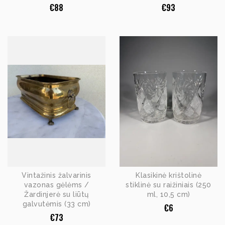
€
88
€
93
Vintažinis žalvarinis
Klasikinė krištolinė
vazonas gėlėms /
stiklinė su raižiniais (250
Žardinjerė su liūtų
ml, 10,5 cm)
galvutėmis (33 cm)
€
6
€
73