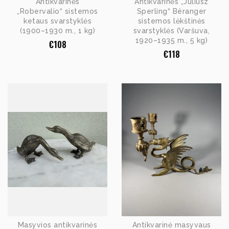
Antikvarinės
Antikvarinės „Juliusz
„Robervalio“ sistemos
Sperling“ Béranger
ketaus svarstyklės
sistemos lėkštinės
(1900–1930 m., 1 kg)
svarstyklės (Varšuva,
1920–1935 m., 5 kg)
€
108
€
118
Masyvios antikvarinės
Antikvarinė masyvaus