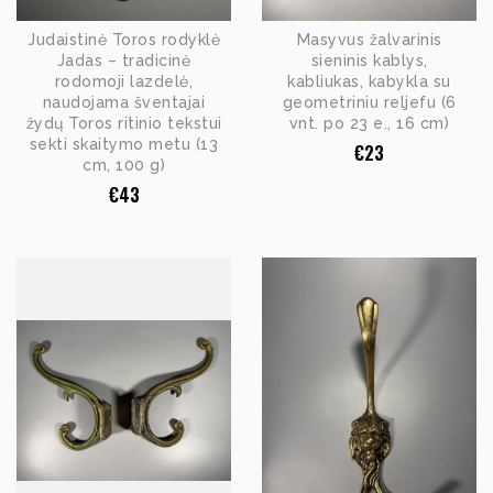
Judaistinė Toros rodyklė
Masyvus žalvarinis
Jadas – tradicinė
sieninis kablys,
rodomoji lazdelė,
kabliukas, kabykla su
naudojama šventajai
geometriniu reljefu (6
žydų Toros ritinio tekstui
vnt. po 23 e., 16 cm)
sekti skaitymo metu (13
€
23
cm, 100 g)
€
43