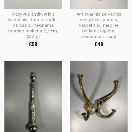
Masyvus antikvarinis
Antikvarinis žalvarinis
žalvarinis stalo varpelis,
mokyklinis varpas,
varpas su tekinama
varpelis su medine
medine rankena (17 cm,
rankena (25 cm,
500 g)
skersmuo 11 cm)
€
58
€
48