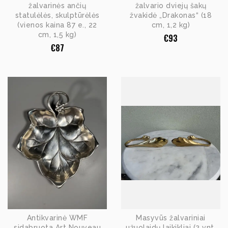
žalvarinės ančių
žalvario dviejų šakų
statulėlės, skulptūrėlės
žvakidė „Drakonas“ (18
(vienos kaina 87 e., 22
cm, 1,2 kg)
cm, 1,5 kg)
€
93
€
87
Antikvarinė WMF
Masyvūs žalvariniai
sidabruota Art Nouveau
užuolaidų laikikliai (2 vnt.