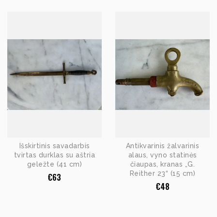
Išskirtinis savadarbis
Antikvarinis žalvarinis
tvirtas durklas su aštria
alaus, vyno statinės
geležte (41 cm)
čiaupas, kranas „G.
Reither 23“ (15 cm)
€
63
€
48