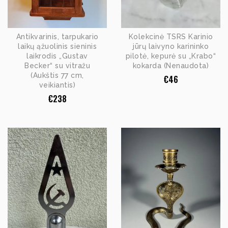
Antikvarinis, tarpukario
Kolekcinė TSRS Karinio
laikų ąžuolinis sieninis
jūrų laivyno karininko
laikrodis „Gustav
pilotė, kepurė su „Krabo“
Becker“ su vitražu
kokarda (Nenaudota)
(Aukštis 77 cm,
€
46
veikiantis)
€
238