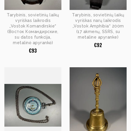
Tarybinis, sovietinių laikų
Tarybinis, sovietinių laikų
vyriškas laikrodis
vyriškas narų laikrodis
„Vostok Komandirskie“
„Vostok Amphibia“ 200m
(Восток Командирские,
(17 akmenų, SSRS, su
su datos funkcija,
metaline apyranke)
metalinė apyrankė)
€
92
€
93