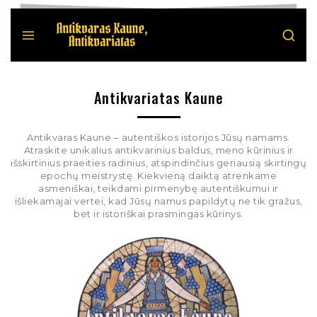
Antikvariatas Kaune
Antikvaras Kaune – autentiškos istorijos Jūsų namams.
Atraskite unikalius antikvarinius baldus, meno kūrinius ir
išskirtinius praeities radinius, atspindinčius geriausią skirtingų
epochų meistrystę. Kiekvieną daiktą atrenkame
asmeniškai, teikdami pirmenybę autentiškumui ir
išliekamajai vertei, kad Jūsų namus papildytų ne tik gražus,
bet ir istoriškai prasmingas kūrinys.