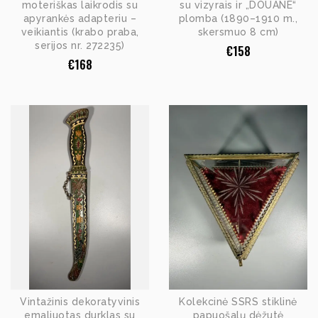
moteriškas laikrodis su
su vizyrais ir „DOUANE“
apyrankės adapteriu –
plomba (1890–1910 m.,
veikiantis (krabo praba,
skersmuo 8 cm)
serijos nr. 272235)
€
158
€
168
Vintažinis dekoratyvinis
Kolekcinė SSRS stiklinė
emaliuotas durklas su
papuošalų dėžutė