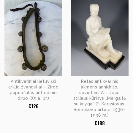
Antikvariniai lietuviški
Retas antikvarinis
arklio žvanguliai – Žirgo
akmens anhidrito,
papuošalas ant odinio
sovietinis Art Deco
diržo (XX a. pr.)
stiliaus kūrinys „Mergaitė
su knyga“ (F. Karasiovas,
€
126
Bornukovo artelė, 1936–
1938 m.)
€
188