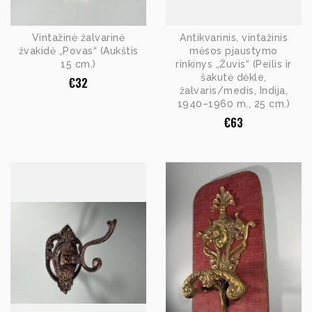
Vintažinė žalvarinė
Antikvarinis, vintažinis
žvakidė „Povas“ (Aukštis
mėsos pjaustymo
15 cm.)
rinkinys „Žuvis“ (Peilis ir
šakutė dėkle,
€
32
žalvaris/medis, Indija,
1940–1960 m., 25 cm.)
€
63