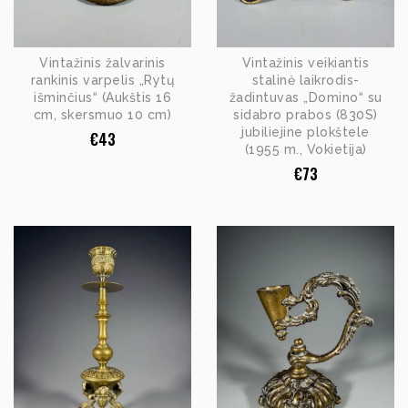
Vintažinis žalvarinis
Vintažinis veikiantis
rankinis varpelis „Rytų
stalinė laikrodis-
išminčius“ (Aukštis 16
žadintuvas „Domino“ su
cm, skersmuo 10 cm)
sidabro prabos (830S)
jubiliejine plokštele
€
43
(1955 m., Vokietija)
€
73