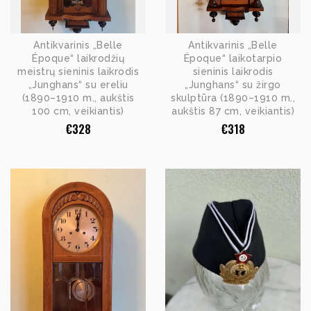
Antikvarinis „Belle
Antikvarinis „Belle
Époque“ laikrodžių
Époque“ laikotarpio
meistrų sieninis laikrodis
sieninis laikrodis
„Junghans“ su ereliu
„Junghans“ su žirgo
(1890–1910 m., aukštis
skulptūra (1890–1910 m.,
100 cm, veikiantis)
aukštis 87 cm, veikiantis)
€
328
€
318