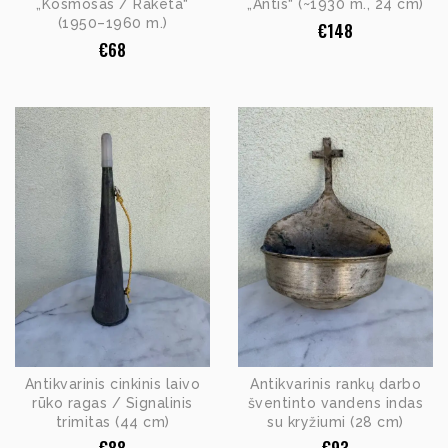
„Kosmosas / Raketa“
„Antis“ (~1930 m., 24 cm)
(1950–1960 m.)
€
148
€
68
Antikvarinis cinkinis laivo
Antikvarinis rankų darbo
rūko ragas / Signalinis
šventinto vandens indas
trimitas (44 cm)
su kryžiumi (28 cm)