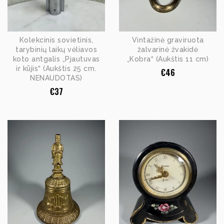
Kolekcinis sovietinis,
Vintažinė graviruota
tarybinių laikų vėliavos
žalvarinė žvakidė
koto antgalis „Pjautuvas
„Kobra“ (Aukštis 11 cm)
ir kūjis“ (Aukštis 25 cm.
€
46
NENAUDOTAS)
€
37