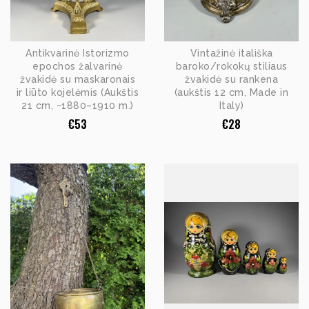
Antikvarinė Istorizmo
Vintažinė itališka
epochos žalvarinė
baroko/rokokų stiliaus
žvakidė su maskaronais
žvakidė su rankena
ir liūto kojelėmis (Aukštis
(aukštis 12 cm, Made in
21 cm, ~1880–1910 m.)
Italy)
€
53
€
28