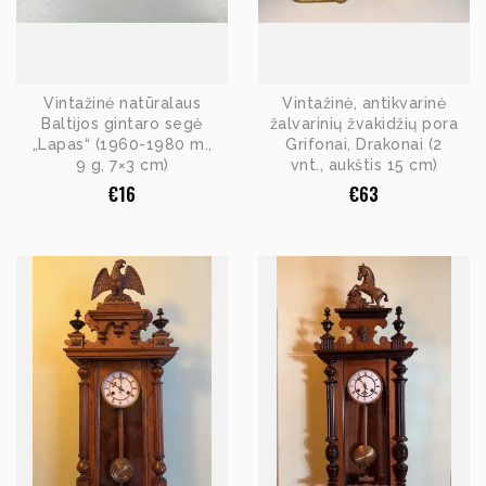
Vintažinė natūralaus
Vintažinė, antikvarinė
Baltijos gintaro segė
žalvarinių žvakidžių pora
„Lapas“ (1960-1980 m.,
Grifonai, Drakonai (2
9 g, 7×3 cm)
vnt., aukštis 15 cm)
€
16
€
63