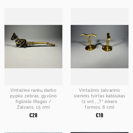
Vintažinė rankų darbo
Vintažinis žalvarinis
pypkė zebras, gyvūno
sieninis tvirtas kabliukas
figūrėlė (Ragas /
(2 vnt., „T“ inkaro
Žalvaris, 15 cm)
formos, 6 cm)
€
28
€
18