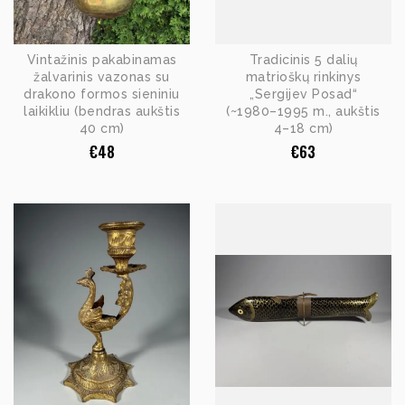
Vintažinis pakabinamas
Tradicinis 5 dalių
žalvarinis vazonas su
matrioškų rinkinys
drakono formos sieniniu
„Sergijev Posad“
laikikliu (bendras aukštis
(~1980–1995 m., aukštis
40 cm)
4–18 cm)
€
48
€
63