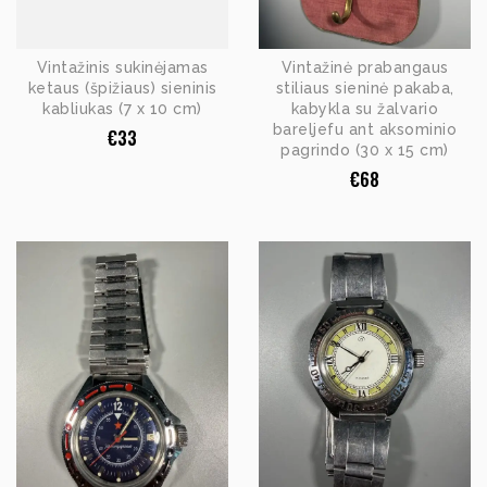
Vintažinis sukinėjamas
Vintažinė prabangaus
ketaus (špižiaus) sieninis
stiliaus sieninė pakaba,
kabliukas (7 x 10 cm)
kabykla su žalvario
bareljefu ant aksominio
€
33
pagrindo (30 x 15 cm)
€
68