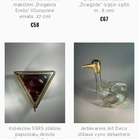
makštimi „Dvigalvis
„Žvaigždė“ (1950–1960
Erelis“ (Cloisonné
m., 8 cm)
emalis, 27 cm)
€
67
€
58
Kolekcinė SSRS stiklinė
Antikvarinis Art Deco
papuošalų dėžutė
stiliaus vyno dekanteris