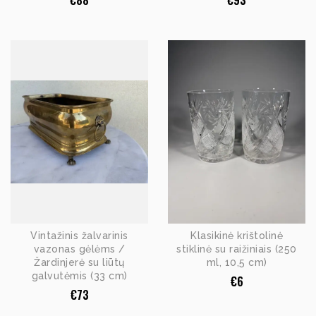
€
88
€
93
Vintažinis žalvarinis
Klasikinė krištolinė
vazonas gėlėms /
stiklinė su raižiniais (250
Žardinjerė su liūtų
ml, 10,5 cm)
galvutėmis (33 cm)
€
6
€
73