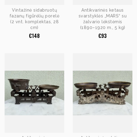
Vintažinė sidabruotų
Antikvarinės ketaus
fazanų figūrėlių porelė
svarstyklės „MARS“ su
(2 vnt. komplektas, 28
žalvario lėkštėmis
cm)
(1890–1920 m., 5 kg)
€
148
€
93