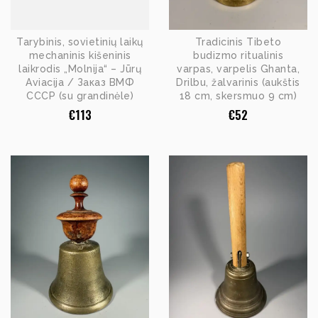
Tarybinis, sovietinių laikų
Tradicinis Tibeto
mechaninis kišeninis
budizmo ritualinis
laikrodis „Molnija“ – Jūrų
varpas, varpelis Ghanta,
Aviacija / Заказ ВМФ
Drilbu, žalvarinis (aukštis
СССР (su grandinėle)
18 cm, skersmuo 9 cm)
€
113
€
52