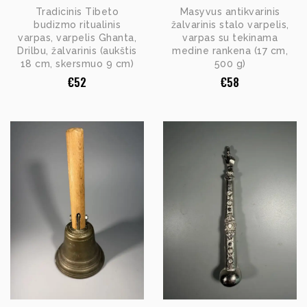
Tradicinis Tibeto
Masyvus antikvarinis
budizmo ritualinis
žalvarinis stalo varpelis,
varpas, varpelis Ghanta,
varpas su tekinama
Drilbu, žalvarinis (aukštis
medine rankena (17 cm,
18 cm, skersmuo 9 cm)
500 g)
€
52
€
58