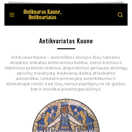
Antikvariatas Kaune
Antikvaras Kaune – autentiškos istorijos Jūsų namams.
Atraskite unikalius antikvarinius baldus, meno kūrinius ir
išskirtinius praeities radinius, atspindinčius geriausią skirtingų
epochų meistrystę. Kiekvieną daiktą atrenkame
asmeniškai, teikdami pirmenybę autentiškumui ir
išliekamajai vertei, kad Jūsų namus papildytų ne tik gražus,
bet ir istoriškai prasmingas kūrinys.