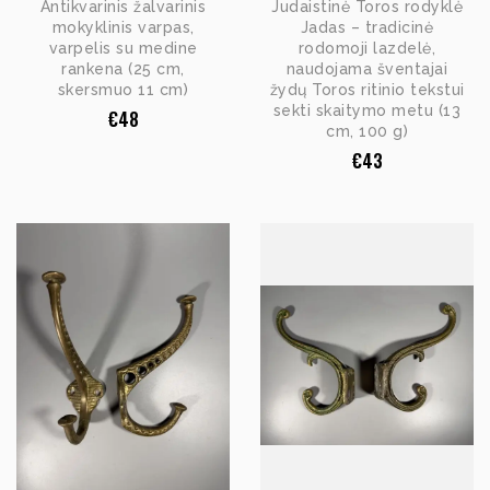
Antikvarinis žalvarinis
Judaistinė Toros rodyklė
mokyklinis varpas,
Jadas – tradicinė
varpelis su medine
rodomoji lazdelė,
rankena (25 cm,
naudojama šventajai
skersmuo 11 cm)
žydų Toros ritinio tekstui
sekti skaitymo metu (13
€
48
cm, 100 g)
€
43