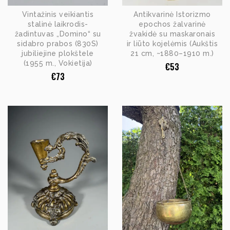
Vintažinis veikiantis
Antikvarinė Istorizmo
stalinė laikrodis-
epochos žalvarinė
žadintuvas „Domino“ su
žvakidė su maskaronais
sidabro prabos (830S)
ir liūto kojelėmis (Aukštis
jubiliejine plokštele
21 cm, ~1880–1910 m.)
(1955 m., Vokietija)
€
53
€
73