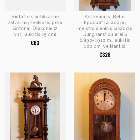
Vintažinė, antikvarinė
Antikvarinis „Belle
žalvarinių žvakidžių pora
Époque“ laikrodžių
Grifonai, Drakonai (2
meistrų sieninis laikrodis
vnt., aukštis 15 cm)
„Junghans“ su ereliu
(1890–1910 m., aukštis
€
63
100 cm, veikiantis)
€
328