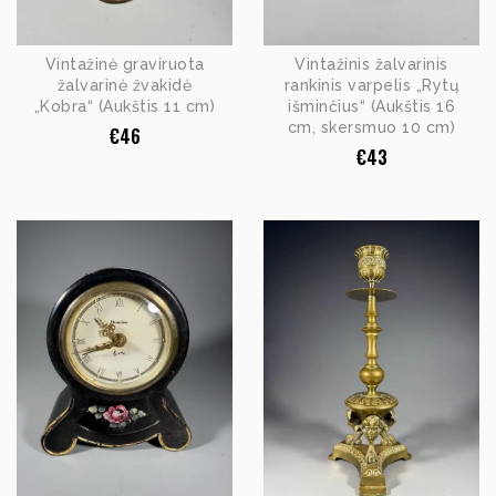
Vintažinė graviruota
Vintažinis žalvarinis
žalvarinė žvakidė
rankinis varpelis „Rytų
„Kobra“ (Aukštis 11 cm)
išminčius“ (Aukštis 16
cm, skersmuo 10 cm)
€
46
€
43