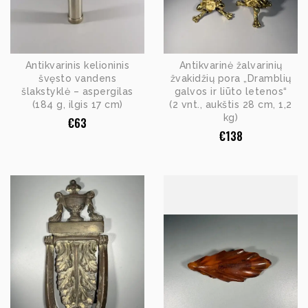
Antikvarinis kelioninis
Antikvarinė žalvarinių
švęsto vandens
žvakidžių pora „Dramblių
šlakstyklė – aspergilas
galvos ir liūto letenos“
(184 g, ilgis 17 cm)
(2 vnt., aukštis 28 cm, 1,2
kg)
€
63
€
138