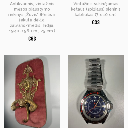
Antikvarinis, vintažinis
Vintažinis sukinėjamas
mėsos pjaustymo
ketaus (špižiaus) sieninis
rinkinys „Žuvis“ (Peilis ir
kabliukas (7 x 10 cm)
šakutė dėkle,
€
33
žalvaris/medis, Indija,
1940–1960 m., 25 cm.)
€
63