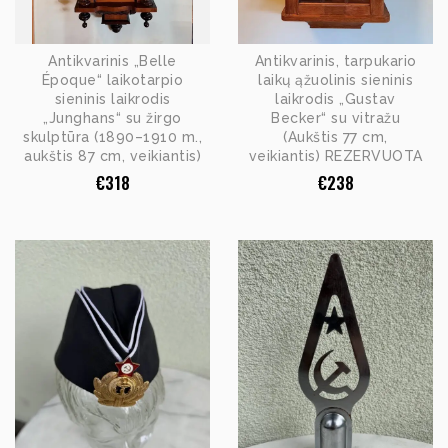
Antikvarinis „Belle
Antikvarinis, tarpukario
Époque“ laikotarpio
laikų ąžuolinis sieninis
sieninis laikrodis
laikrodis „Gustav
„Junghans“ su žirgo
Becker“ su vitražu
skulptūra (1890–1910 m.,
(Aukštis 77 cm,
aukštis 87 cm, veikiantis)
veikiantis) REZERVUOTA
€
318
€
238