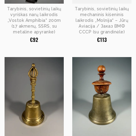
Tarybinis, sovietinių laikų
Tarybinis, sovietinių laikų
vyriškas narų laikrodis
mechaninis kišeninis
„Vostok Amphibia“ 200m
laikrodis „Molnija“ – Jūrų
(17 akmenų, SSRS, su
Aviacija / Заказ ВМФ
metaline apyranke)
СССР (su grandinėle)
€
92
€
113