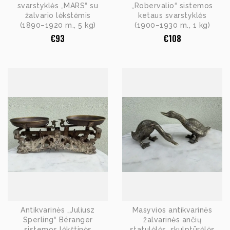
svarstyklės „MARS“ su
„Robervalio“ sistemos
žalvario lėkštėmis
ketaus svarstyklės
(1890–1920 m., 5 kg)
(1900–1930 m., 1 kg)
€
93
€
108
Antikvarinės „Juliusz
Masyvios antikvarinės
Sperling“ Béranger
žalvarinės ančių
sistemos lėkštinės
statulėlės, skulptūrėlės