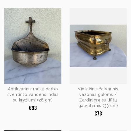
Antikvarinis rankų darbo
Vintažinis žalvarinis
šventinto vandens indas
vazonas gėlėms /
su kryžiumi (28 cm)
Žardinjerė su liūtų
galvutėmis (33 cm)
€
93
€
73