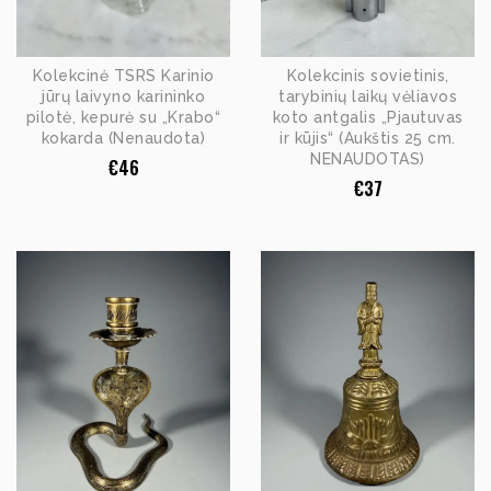
Kolekcinė TSRS Karinio
Kolekcinis sovietinis,
jūrų laivyno karininko
tarybinių laikų vėliavos
pilotė, kepurė su „Krabo“
koto antgalis „Pjautuvas
kokarda (Nenaudota)
ir kūjis“ (Aukštis 25 cm.
NENAUDOTAS)
€
46
€
37