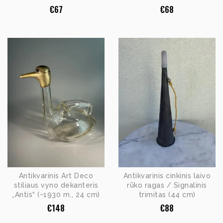
€
67
€
68
Antikvarinis Art Deco
Antikvarinis cinkinis laivo
stiliaus vyno dekanteris
rūko ragas / Signalinis
„Antis“ (~1930 m., 24 cm)
trimitas (44 cm)
€
148
€
88