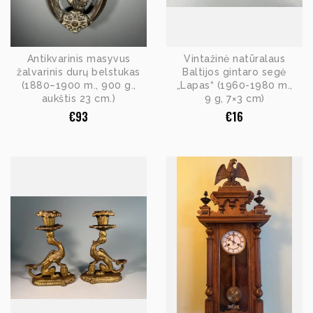
Antikvarinis masyvus
Vintažinė natūralaus
žalvarinis durų belstukas
Baltijos gintaro segė
(1880–1900 m., 900 g.,
„Lapas“ (1960-1980 m.,
aukštis 23 cm.)
9 g, 7×3 cm)
€
93
€
16