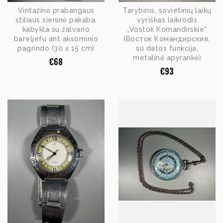
Vintažinė prabangaus
Tarybinis, sovietinių laikų
stiliaus sieninė pakaba,
vyriškas laikrodis
kabykla su žalvario
„Vostok Komandirskie“
bareljefu ant aksominio
(Восток Командирские,
pagrindo (30 x 15 cm)
su datos funkcija,
metalinė apyrankė)
€
68
€
93