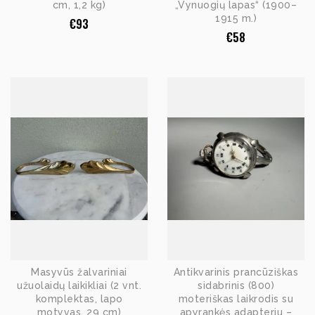
cm, 1,2 kg)
„Vynuogių lapas“ (1900–
1915 m.)
€
93
€
58
Masyvūs žalvariniai
Antikvarinis prancūziškas
užuolaidų laikikliai (2 vnt.
sidabrinis (800)
komplektas, lapo
moteriškas laikrodis su
motyvas, 29 cm)
apyrankės adapteriu –