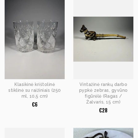
Klasikinė krištolinė
Vintažinė rankų darbo
stiklinė su raižiniais (250
pypkė zebras, gyvūno
ml, 10,5 cm)
figūrėlė (Ragas /
Žalvaris, 15 cm)
€
6
€
28