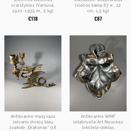
svarstyklės (Varšuva,
(vienos kaina 87 e., 22
1920–1935 m., 5 kg)
cm, 1,5 kg)
€
118
€
87
Antikvarinė masyvaus
Antikvarinė WMF
žalvario dviejų šakų
sidabruota Art Nouveau
žvakidė „Drakonas“ (18
lėkštelė-dėklas