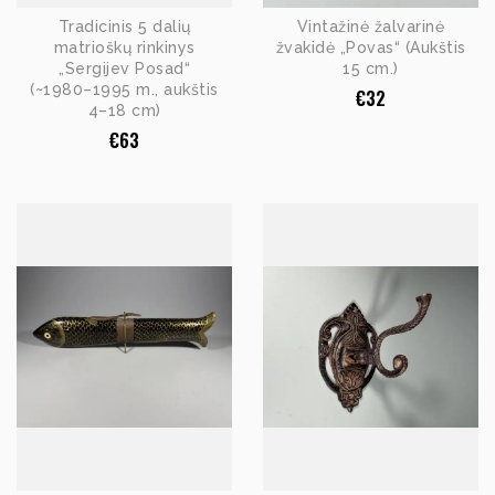
Tradicinis 5 dalių
Vintažinė žalvarinė
matrioškų rinkinys
žvakidė „Povas“ (Aukštis
„Sergijev Posad“
15 cm.)
(~1980–1995 m., aukštis
€
32
4–18 cm)
€
63