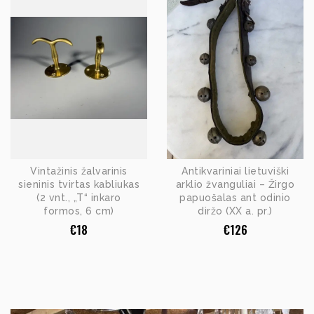
Vintažinis žalvarinis
Antikvariniai lietuviški
sieninis tvirtas kabliukas
arklio žvanguliai – Žirgo
(2 vnt., „T“ inkaro
papuošalas ant odinio
formos, 6 cm)
diržo (XX a. pr.)
€
18
€
126