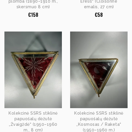
plomba (1890–1910 m.,
Erelis“ (Cloisonné
skersmuo 8 cm)
emalis, 27 cm)
€
158
€
58
Kolekcinė SSRS stiklinė
Kolekcinė SSRS stiklinė
papuošalų dėžutė
papuošalų dėžutė
„Žvaigždė“ (1950–1960
„Kosmosas / Raketa“
m., 8 cm)
(1950–1960 m.)