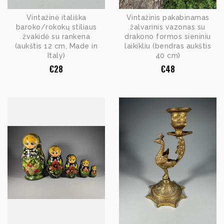
Vintažinė itališka
Vintažinis pakabinamas
baroko/rokokų stiliaus
žalvarinis vazonas su
žvakidė su rankena
drakono formos sieniniu
(aukštis 12 cm, Made in
laikikliu (bendras aukštis
Italy)
40 cm)
€
28
€
48