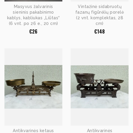
Masyvus žalvarinis
Vintažinė sidabruotų
sieninis pakabinimo
fazanų figūrėlių porelė
kablys, kabliukas „Liūtas“
(2 vnt. komplektas, 28
(6 vnt. po 26 e., 20 cm)
cm)
€
26
€
148
Antikvarinės ketaus
Antikvarinės