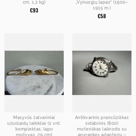
cm, 1,2 kg)
„Vynuogių lapas“ (1900–
1915 m.)
€
93
€
58
Masyvūs žalvariniai
Antikvarinis prancūziškas
užuolaidų laikikliai (2 vnt.
sidabrinis (800)
komplektas, lapo
moteriškas laikrodis su
motyvas, 29 cm)
apyrankės adapteriu –