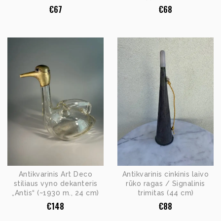
€
67
€
68
Antikvarinis Art Deco
Antikvarinis cinkinis laivo
stiliaus vyno dekanteris
rūko ragas / Signalinis
„Antis“ (~1930 m., 24 cm)
trimitas (44 cm)
€
148
€
88