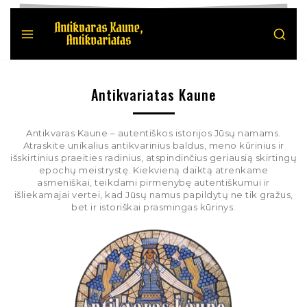
Antikvariatas Kaune
Antikvaras Kaune – autentiškos istorijos Jūsų namams.
Atraskite unikalius antikvarinius baldus, meno kūrinius ir
išskirtinius praeities radinius, atspindinčius geriausią skirtingų
epochų meistrystę. Kiekvieną daiktą atrenkame
asmeniškai, teikdami pirmenybę autentiškumui ir
išliekamajai vertei, kad Jūsų namus papildytų ne tik gražus,
bet ir istoriškai prasmingas kūrinys.