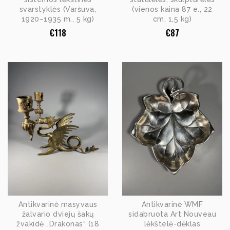
svarstyklės (Varšuva,
(vienos kaina 87 e., 22
1920–1935 m., 5 kg)
cm, 1,5 kg)
€
118
€
87
Antikvarinė masyvaus
Antikvarinė WMF
žalvario dviejų šakų
sidabruota Art Nouveau
žvakidė „Drakonas“ (18
lėkštelė-dėklas