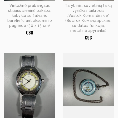
Vintažinė prabangaus
Tarybinis, sovietinių laikų
stiliaus sieninė pakaba,
vyriškas laikrodis
kabykla su žalvario
„Vostok Komandirskie“
bareljefu ant aksominio
(Восток Командирские,
pagrindo (30 x 15 cm)
su datos funkcija,
metalinė apyrankė)
€
68
€
93