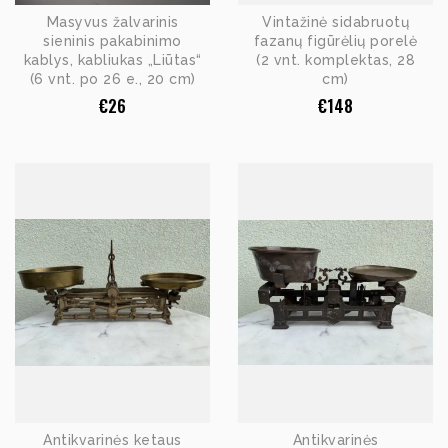
Masyvus žalvarinis
Vintažinė sidabruotų
sieninis pakabinimo
fazanų figūrėlių porelė
kablys, kabliukas „Liūtas“
(2 vnt. komplektas, 28
(6 vnt. po 26 e., 20 cm)
cm)
€
26
€
148
Antikvarinės ketaus
Antikvarinės