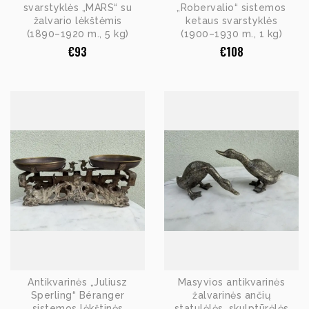
svarstyklės „MARS“ su
„Robervalio“ sistemos
žalvario lėkštėmis
ketaus svarstyklės
(1890–1920 m., 5 kg)
(1900–1930 m., 1 kg)
€
93
€
108
Antikvarinės „Juliusz
Masyvios antikvarinės
Sperling“ Béranger
žalvarinės ančių
sistemos lėkštinės
statulėlės, skulptūrėlės