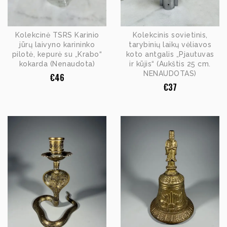
Kolekcinė TSRS Karinio
Kolekcinis sovietinis,
jūrų laivyno karininko
tarybinių laikų vėliavos
pilotė, kepurė su „Krabo“
koto antgalis „Pjautuvas
kokarda (Nenaudota)
ir kūjis“ (Aukštis 25 cm.
NENAUDOTAS)
€
46
€
37