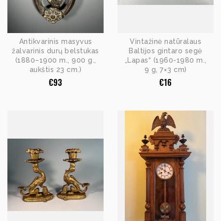
Antikvarinis masyvus
Vintažinė natūralaus
žalvarinis durų belstukas
Baltijos gintaro segė
(1880–1900 m., 900 g.,
„Lapas“ (1960-1980 m.,
aukštis 23 cm.)
9 g, 7×3 cm)
€
93
€
16