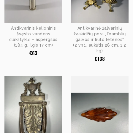
Antikvarinis kelioninis
Antikvarinė žalvarinių
švęsto vandens
žvakidžių pora „Dramblių
šlakstyklė – aspergilas
galvos ir liūto letenos“
(184 g, ilgis 17 cm)
(2 vnt., aukštis 28 cm, 1,2
kg)
€
63
€
138