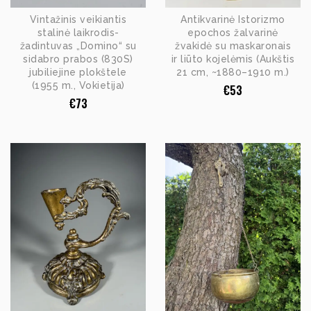
Vintažinis veikiantis
Antikvarinė Istorizmo
stalinė laikrodis-
epochos žalvarinė
žadintuvas „Domino“ su
žvakidė su maskaronais
sidabro prabos (830S)
ir liūto kojelėmis (Aukštis
jubiliejine plokštele
21 cm, ~1880–1910 m.)
(1955 m., Vokietija)
€
53
€
73