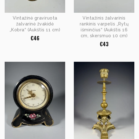
Vintažinė graviruota
Vintažinis žalvarinis
žalvarinė žvakidė
rankinis varpelis „Rytų
„Kobra“ (Aukštis 11 cm)
išminčius“ (Aukštis 16
cm, skersmuo 10 cm)
€
46
€
43