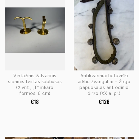
Vintažinis žalvarinis
Antikvariniai lietuviški
sieninis tvirtas kabliukas
arklio žvanguliai – Žirgo
(2 vnt., „T“ inkaro
papuošalas ant odinio
formos, 6 cm)
diržo (XX a. pr.)
€
18
€
126