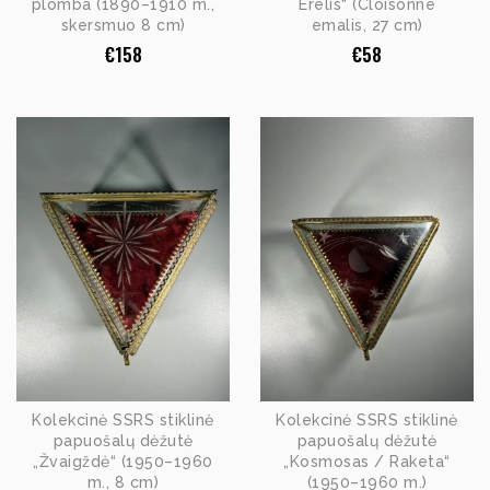
plomba (1890–1910 m.,
Erelis“ (Cloisonné
skersmuo 8 cm)
emalis, 27 cm)
€
158
€
58
Kolekcinė SSRS stiklinė
Kolekcinė SSRS stiklinė
papuošalų dėžutė
papuošalų dėžutė
„Žvaigždė“ (1950–1960
„Kosmosas / Raketa“
m., 8 cm)
(1950–1960 m.)