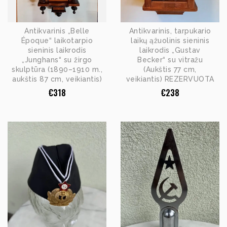
Antikvarinis „Belle
Antikvarinis, tarpukario
Époque“ laikotarpio
laikų ąžuolinis sieninis
sieninis laikrodis
laikrodis „Gustav
„Junghans“ su žirgo
Becker“ su vitražu
skulptūra (1890–1910 m.,
(Aukštis 77 cm,
aukštis 87 cm, veikiantis)
veikiantis) REZERVUOTA
€
318
€
238