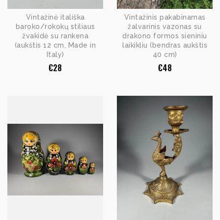
Vintažinė itališka
Vintažinis pakabinamas
baroko/rokokų stiliaus
žalvarinis vazonas su
žvakidė su rankena
drakono formos sieniniu
(aukštis 12 cm, Made in
laikikliu (bendras aukštis
Italy)
40 cm)
€
28
€
48