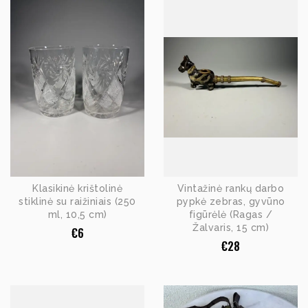
Klasikinė krištolinė
Vintažinė rankų darbo
stiklinė su raižiniais (250
pypkė zebras, gyvūno
ml, 10,5 cm)
figūrėlė (Ragas /
Žalvaris, 15 cm)
€
6
€
28