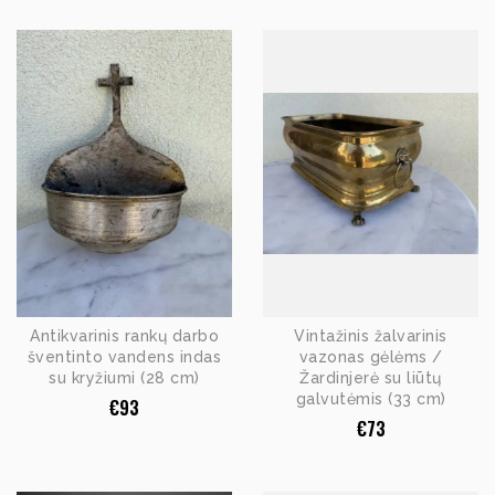
Antikvarinis rankų darbo
Vintažinis žalvarinis
šventinto vandens indas
vazonas gėlėms /
su kryžiumi (28 cm)
Žardinjerė su liūtų
galvutėmis (33 cm)
€
93
€
73