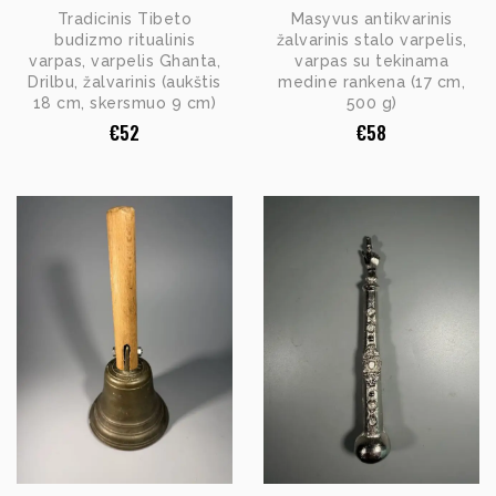
Tradicinis Tibeto
Masyvus antikvarinis
budizmo ritualinis
žalvarinis stalo varpelis,
varpas, varpelis Ghanta,
varpas su tekinama
Drilbu, žalvarinis (aukštis
medine rankena (17 cm,
18 cm, skersmuo 9 cm)
500 g)
€
52
€
58