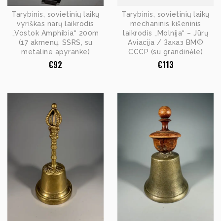
Tarybinis, sovietinių laikų
Tarybinis, sovietinių laikų
vyriškas narų laikrodis
mechaninis kišeninis
„Vostok Amphibia“ 200m
laikrodis „Molnija“ – Jūrų
(17 akmenų, SSRS, su
Aviacija / Заказ ВМФ
metaline apyranke)
СССР (su grandinėle)
€
92
€
113