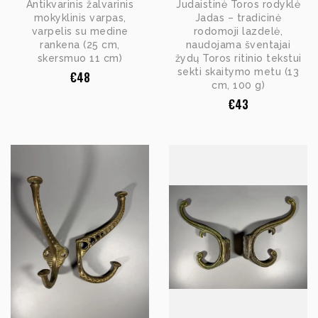
Antikvarinis žalvarinis
Judaistinė Toros rodyklė
mokyklinis varpas,
Jadas – tradicinė
varpelis su medine
rodomoji lazdelė,
rankena (25 cm,
naudojama šventajai
skersmuo 11 cm)
žydų Toros ritinio tekstui
sekti skaitymo metu (13
€
48
cm, 100 g)
€
43