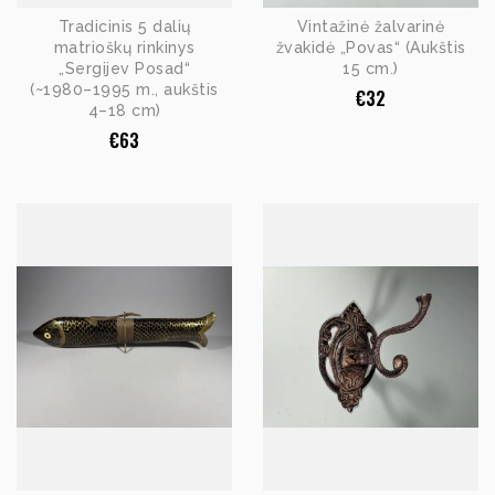
Tradicinis 5 dalių
Vintažinė žalvarinė
matrioškų rinkinys
žvakidė „Povas“ (Aukštis
„Sergijev Posad“
15 cm.)
(~1980–1995 m., aukštis
€
32
4–18 cm)
€
63