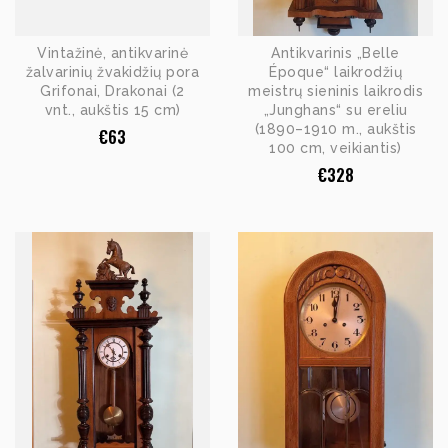
Vintažinė, antikvarinė
Antikvarinis „Belle
žalvarinių žvakidžių pora
Époque“ laikrodžių
Grifonai, Drakonai (2
meistrų sieninis laikrodis
vnt., aukštis 15 cm)
„Junghans“ su ereliu
(1890–1910 m., aukštis
€
63
100 cm, veikiantis)
€
328