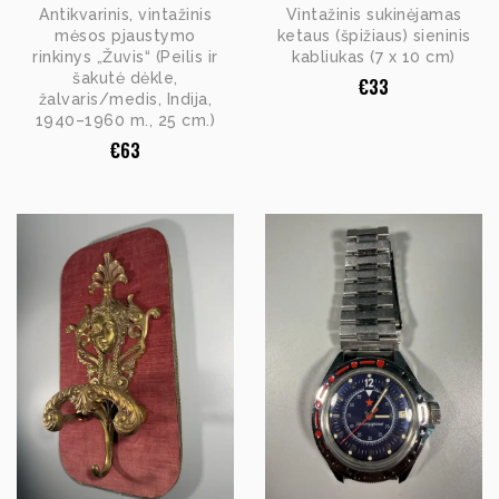
Antikvarinis, vintažinis
Vintažinis sukinėjamas
mėsos pjaustymo
ketaus (špižiaus) sieninis
rinkinys „Žuvis“ (Peilis ir
kabliukas (7 x 10 cm)
šakutė dėkle,
€
33
žalvaris/medis, Indija,
1940–1960 m., 25 cm.)
€
63