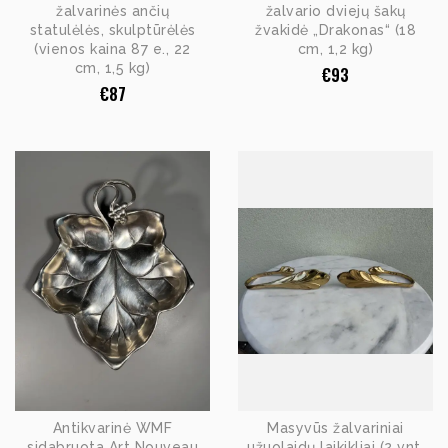
žalvarinės ančių
žalvario dviejų šakų
statulėlės, skulptūrėlės
žvakidė „Drakonas“ (18
(vienos kaina 87 e., 22
cm, 1,2 kg)
cm, 1,5 kg)
€
93
€
87
Antikvarinė WMF
Masyvūs žalvariniai
sidabruota Art Nouveau
užuolaidų laikikliai (2 vnt.