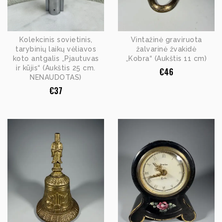
Kolekcinis sovietinis,
Vintažinė graviruota
tarybinių laikų vėliavos
žalvarinė žvakidė
koto antgalis „Pjautuvas
„Kobra“ (Aukštis 11 cm)
ir kūjis“ (Aukštis 25 cm.
€
46
NENAUDOTAS)
€
37