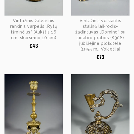
Vintažinis žalvarinis
Vintažinis veikiantis
rankinis varpelis „Rytų
stalinė laikrodis-
išminčius“ (Aukštis 16
žadintuvas „Domino“ su
cm, skersmuo 10 cm)
sidabro prabos (830S)
jubiliejine plokštele
€
43
(1955 m., Vokietija)
€
73