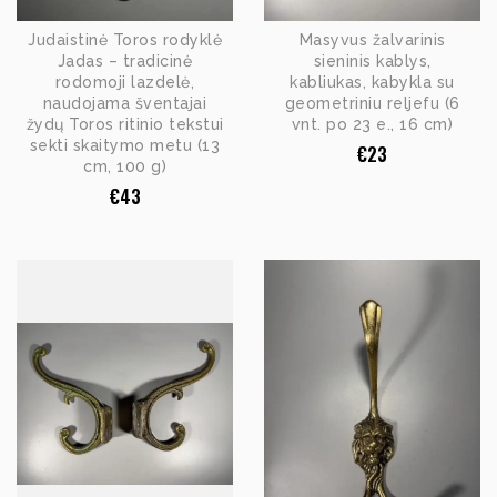
Judaistinė Toros rodyklė
Masyvus žalvarinis
Jadas – tradicinė
sieninis kablys,
rodomoji lazdelė,
kabliukas, kabykla su
naudojama šventajai
geometriniu reljefu (6
žydų Toros ritinio tekstui
vnt. po 23 e., 16 cm)
sekti skaitymo metu (13
€
23
cm, 100 g)
€
43