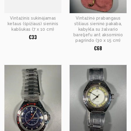
Vintažinis sukinėjamas
Vintažinė prabangaus
ketaus (špižiaus) sieninis
stiliaus sieninė pakaba,
kabliukas (7 x 10 cm)
kabykla su žalvario
bareljefu ant aksominio
€
33
pagrindo (30 x 15 cm)
€
68