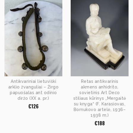
Antikvariniai lietuviški
Retas antikvarinis
arklio žvanguliai – Žirgo
akmens anhidrito,
papuošalas ant odinio
sovietinis Art Deco
diržo (XX a. pr.)
stiliaus kūrinys „Mergaitė
su knyga“ (F. Karasiovas,
€
126
Bornukovo artelė, 1936–
1938 m.)
€
188