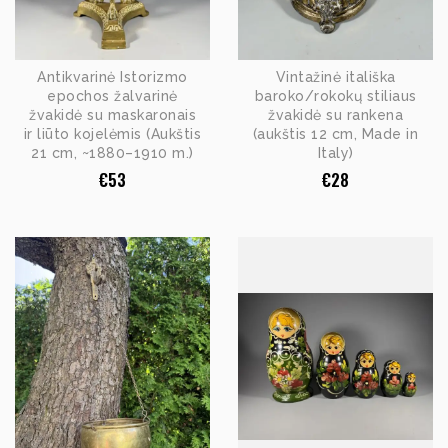
Antikvarinė Istorizmo
Vintažinė itališka
epochos žalvarinė
baroko/rokokų stiliaus
žvakidė su maskaronais
žvakidė su rankena
ir liūto kojelėmis (Aukštis
(aukštis 12 cm, Made in
21 cm, ~1880–1910 m.)
Italy)
€
53
€
28