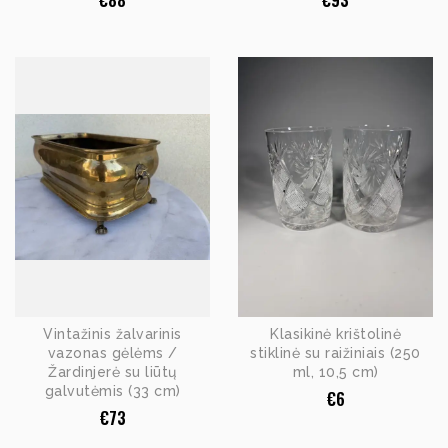
€
88
€
93
Vintažinis žalvarinis
Klasikinė krištolinė
vazonas gėlėms /
stiklinė su raižiniais (250
Žardinjerė su liūtų
ml, 10,5 cm)
galvutėmis (33 cm)
€
6
€
73