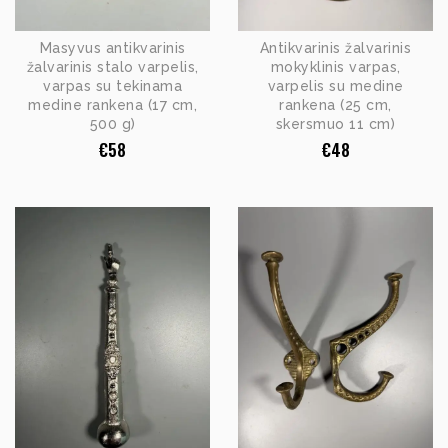
Masyvus antikvarinis
Antikvarinis žalvarinis
žalvarinis stalo varpelis,
mokyklinis varpas,
varpas su tekinama
varpelis su medine
medine rankena (17 cm,
rankena (25 cm,
500 g)
skersmuo 11 cm)
€
58
€
48