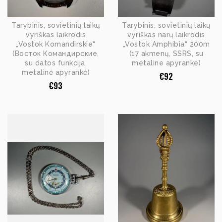
Tarybinis, sovietinių laikų
Tarybinis, sovietinių laikų
vyriškas laikrodis
vyriškas narų laikrodis
„Vostok Komandirskie“
„Vostok Amphibia“ 200m
(Восток Командирские,
(17 akmenų, SSRS, su
su datos funkcija,
metaline apyranke)
metalinė apyrankė)
€
92
€
93