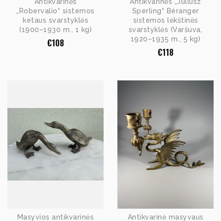
Antikvarinės
Antikvarinės „Juliusz
„Robervalio“ sistemos
Sperling“ Béranger
ketaus svarstyklės
sistemos lėkštinės
(1900–1930 m., 1 kg)
svarstyklės (Varšuva,
1920–1935 m., 5 kg)
€
108
€
118
Masyvios antikvarinės
Antikvarinė masyvaus