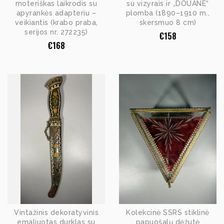
moteriškas laikrodis su
su vizyrais ir „DOUANE“
apyrankės adapteriu –
plomba (1890–1910 m.,
veikiantis (krabo praba,
skersmuo 8 cm)
serijos nr. 272235)
€
158
€
168
Vintažinis dekoratyvinis
Kolekcinė SSRS stiklinė
emaliuotas durklas su
papuošalų dėžutė