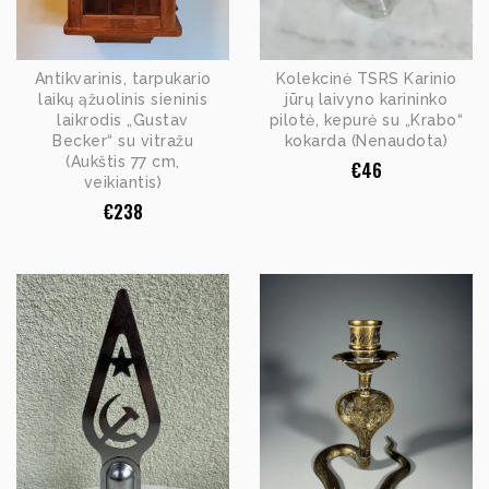
Antikvarinis, tarpukario
Kolekcinė TSRS Karinio
laikų ąžuolinis sieninis
jūrų laivyno karininko
laikrodis „Gustav
pilotė, kepurė su „Krabo“
Becker“ su vitražu
kokarda (Nenaudota)
(Aukštis 77 cm,
€
46
veikiantis)
€
238