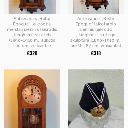
Antikvarinis „Belle
Antikvarinis „Belle
Époque“ laikrodžių
Époque“ laikotarpio
meistrų sieninis laikrodis
sieninis laikrodis
„Junghans“ su ereliu
„Junghans“ su žirgo
(1890–1910 m., aukštis
skulptūra (1890–1910 m.,
100 cm, veikiantis)
aukštis 87 cm, veikiantis)
€
328
€
318