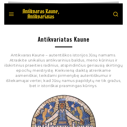
Antikvariatas Kaune
Antikvaras Kaune – autentiškos istorijos Jūsų namams.
Atraskite unikalius antikvarinius baldus, meno kūrinius ir
išskirtinius praeities radinius, atspindinčius geriausią skirtingų
epochų meistrystę. Kiekvieną daiktą atrenkame
asmeniškai, teikdami pirmenybę autentiškumui ir
išliekamajai vertei, kad Jūsų namus papildytų ne tik gražus,
bet ir istoriškai prasmingas kūrinys.