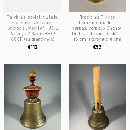
Tarybinis, sovietinių laikų
Tradicinis Tibeto
mechaninis kišeninis
budizmo ritualinis
laikrodis „Molnija“ – Jūrų
varpas, varpelis Ghanta,
Aviacija / Заказ ВМФ
Drilbu, žalvarinis (aukštis
СССР (su grandinėle)
18 cm, skersmuo 9 cm)
€
113
€
52