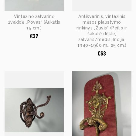
Vintažinė žalvarinė
Antikvarinis, vintažinis
žvakidė „Povas“ (Aukštis
mėsos pjaustymo
15 cm.)
rinkinys „Žuvis“ (Peilis ir
šakutė dėkle,
€
32
žalvaris/medis, Indija,
1940–1960 m., 25 cm.)
€
63