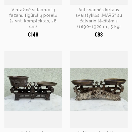
Vintažinė sidabruotų
Antikvarinės ketaus
fazanų figūrėlių porelė
svarstyklės „MARS“ su
(2 vnt. komplektas, 28
žalvario lėkštėmis
cm)
(1890–1920 m., 5 kg)
€
148
€
93