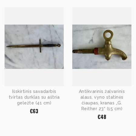
Išskirtinis savadarbis
Antikvarinis žalvarinis
tvirtas durklas su aštria
alaus, vyno statinės
geležte (41 cm)
čiaupas, kranas „G.
Reither 23“ (15 cm)
€
63
€
48