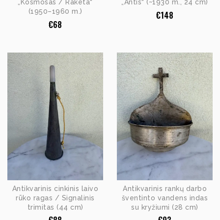
„Kosmosas / Raketa“
„Antis“ (~1930 m., 24 cm)
(1950–1960 m.)
€
148
€
68
Antikvarinis cinkinis laivo
Antikvarinis rankų darbo
rūko ragas / Signalinis
šventinto vandens indas
trimitas (44 cm)
su kryžiumi (28 cm)