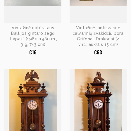
Vintažinė natūralaus
Vintažinė, antikvarinė
Baltijos gintaro segė
žalvarinių žvakidžių pora
„Lapas“ (1960-1980 m.,
Grifonai, Drakonai (2
9 g, 7×3 cm)
vnt., aukštis 15 cm)
€
16
€
63