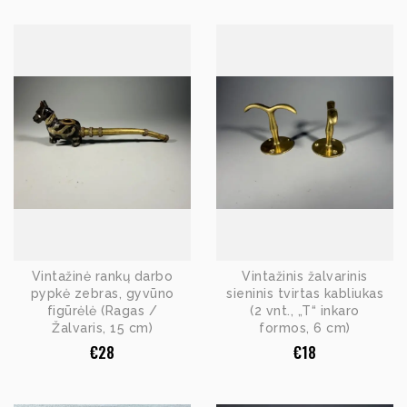
Vintažinė rankų darbo
Vintažinis žalvarinis
pypkė zebras, gyvūno
sieninis tvirtas kabliukas
figūrėlė (Ragas /
(2 vnt., „T“ inkaro
Žalvaris, 15 cm)
formos, 6 cm)
€
28
€
18