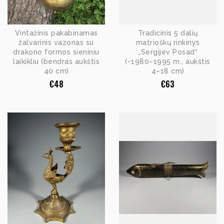
Vintažinis pakabinamas
Tradicinis 5 dalių
žalvarinis vazonas su
matrioškų rinkinys
drakono formos sieniniu
„Sergijev Posad“
laikikliu (bendras aukštis
(~1980–1995 m., aukštis
40 cm)
4–18 cm)
€
48
€
63