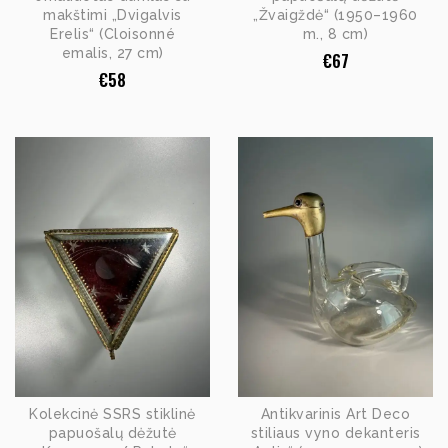
makštimi „Dvigalvis
„Žvaigždė“ (1950–1960
Erelis“ (Cloisonné
m., 8 cm)
emalis, 27 cm)
€
67
€
58
Kolekcinė SSRS stiklinė
Antikvarinis Art Deco
papuošalų dėžutė
stiliaus vyno dekanteris