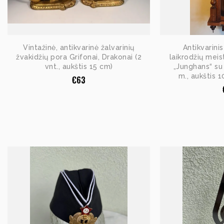
Vintažinė, antikvarinė žalvarinių
Antikvarini
žvakidžių pora Grifonai, Drakonai (2
laikrodžių meist
vnt., aukštis 15 cm)
„Junghans“ su
m., aukštis 1
€
63