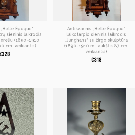
s „Belle Époque“
Antikvarinis „Belle Époque“
rų sieninis laikrodis
laikotarpio sieninis laikrodis
 ereliu (1890–1910
„Junghans“ su žirgo skulptūra
00 cm, veikiantis)
(1890–1910 m., aukštis 87 cm,
veikiantis)
€
328
€
318