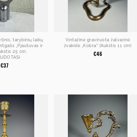
tinis, tarybinių laikų
Vintažinė graviruota žalvarinė
ntgalis „Pjautuvas ir
žvakidė „Kobra“ (Aukštis 11 cm)
Aukštis 25 cm.
€
46
AUDOTAS)
€
37