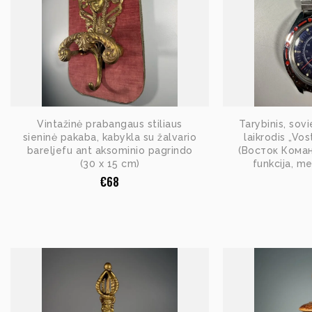
Vintažinė prabangaus stiliaus
Tarybinis, sovi
sieninė pakaba, kabykla su žalvario
laikrodis „Vo
bareljefu ant aksominio pagrindo
(Восток Коман
(30 x 15 cm)
funkcija, m
€
68