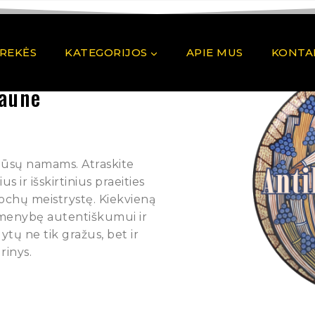
PREKĖS
KATEGORIJOS
APIE MUS
KONTA
Kaune
 Jūsų namams. Atraskite
 ir išskirtinius praeities
pochų meistrystę. Kiekvieną
rmenybę autentiškumui ir
ytų ne tik gražus, bet ir
rinys.