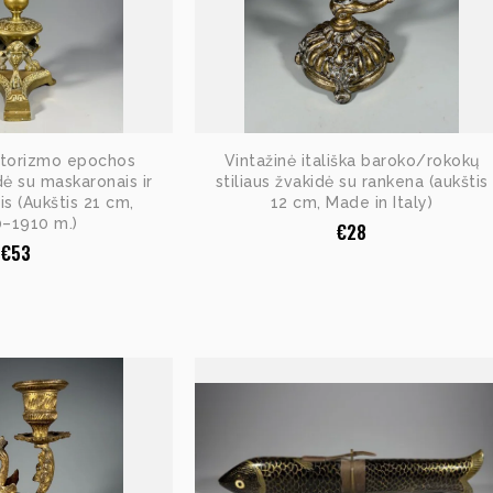
Istorizmo epochos
Vintažinė itališka baroko/rokokų
dė su maskaronais ir
stiliaus žvakidė su rankena (aukštis
is (Aukštis 21 cm,
12 cm, Made in Italy)
–1910 m.)
€
28
€
53