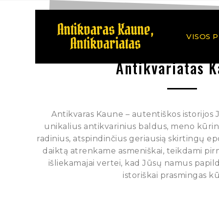
VISOS 
Antikvariatas 
Antikvaras Kaune – autentiškos istorijos
unikalius antikvarinius baldus, meno kūrinius
radinius, atspindinčius geriausią skirtingų e
daiktą atrenkame asmeniškai, teikdami pi
išliekamajai vertei, kad Jūsų namus papild
istoriškai prasmingas kū