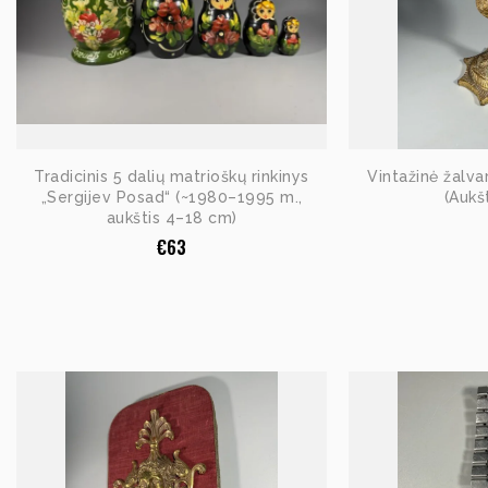
Tradicinis 5 dalių matrioškų rinkinys
Vintažinė žalva
„Sergijev Posad“ (~1980–1995 m.,
(Aukš
aukštis 4–18 cm)
€
63