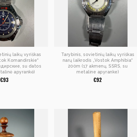
etinių laikų vyriškas
Tarybinis, sovietinių laikų vyriškas
stok Komandirskie“
narų laikrodis „Vostok Amphibia“
дирские, su datos
200m (17 akmenų, SSRS, su
etalinė apyrankė)
metaline apyranke)
€
93
€
92