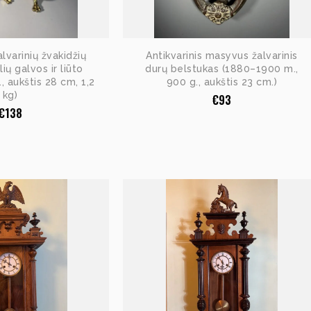
alvarinių žvakidžių
Antikvarinis masyvus žalvarinis
ių galvos ir liūto
durų belstukas (1880–1900 m.,
., aukštis 28 cm, 1,2
900 g., aukštis 23 cm.)
kg)
€
93
€
138