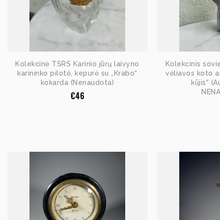
Kolekcinė TSRS Karinio jūrų laivyno
Kolekcinis sovie
karininko pilotė, kepurė su „Krabo“
vėliavos koto a
kokarda (Nenaudota)
kūjis“ (
NEN
€
46