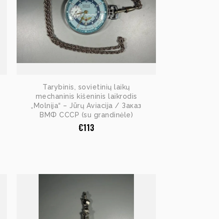
Tarybinis, sovietinių laikų
mechaninis kišeninis laikrodis
„Molnija“ – Jūrų Aviacija / Заказ
ВМФ СССР (su grandinėle)
€
113