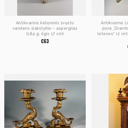
Antikvarinis kelioninis švęsto
Antikvarinė ž
vandens šlakstyklė – aspergilas
pora „Drambl
(184 g, ilgis 17 cm)
letenos“ (2 vnt
€
63