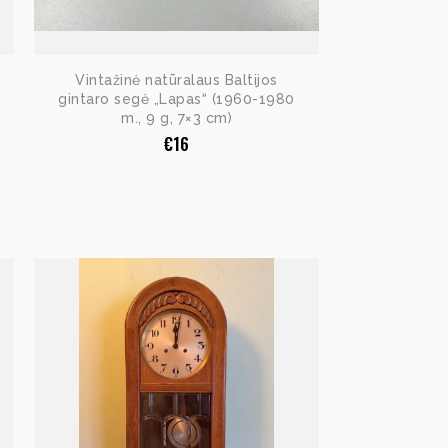
Vintažinė natūralaus Baltijos
gintaro segė „Lapas“ (1960-1980
m., 9 g, 7×3 cm)
€
16