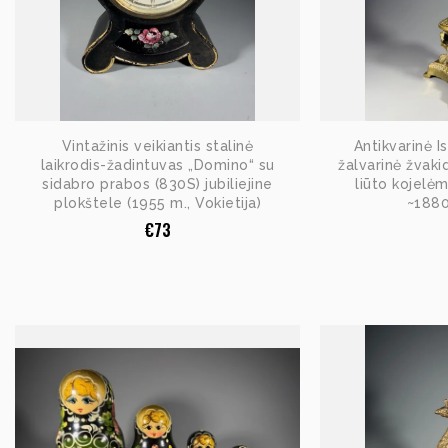
Vintažinis veikiantis stalinė
Antikvarinė 
laikrodis-žadintuvas „Domino“ su
žalvarinė žvaki
sidabro prabos (830S) jubiliejine
liūto kojelėm
plokštele (1955 m., Vokietija)
~1880
€
73