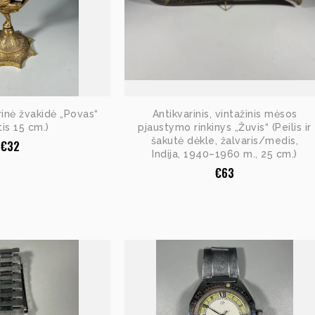
rinė žvakidė „Povas“
Antikvarinis, vintažinis mėsos
tis 15 cm.)
pjaustymo rinkinys „Žuvis“ (Peilis ir
šakutė dėkle, žalvaris/medis,
€
32
Indija, 1940–1960 m., 25 cm.)
€
63