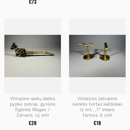
€
73
Vintažinė rankų darbo
Vintažinis žalvarinis
pypkė zebras, gyvūno
sieninis tvirtas kabliukas
figūrėlė (Ragas /
(2 vnt., „T“ inkaro
Žalvaris, 15 cm)
formos, 6 cm)
€
28
€
18