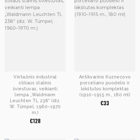
Vintažinis industrial
Antikvarinis Kuznecovo
stiliaus stalinis
porceliano puodelio ir
šviestuvas, veikianti
lėkštutės komplektas
lempa „Waldmann
(1910–1915 m., 180 ml)
Leuchten TL 238“ (diz.
€
33
W. Tümpel, 1960–1970
m.)
€
128