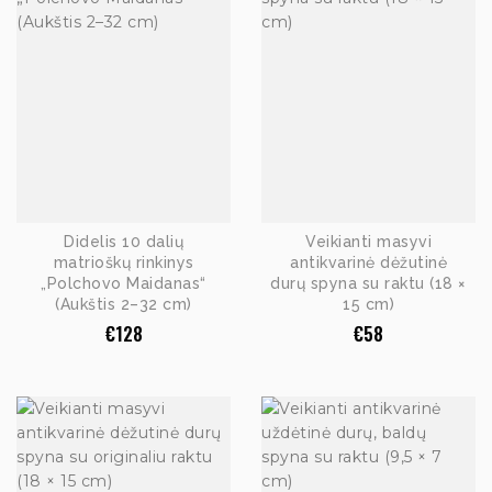
Didelis 10 dalių
Veikianti masyvi
matrioškų rinkinys
antikvarinė dėžutinė
„Polchovo Maidanas“
durų spyna su raktu (18 ×
(Aukštis 2–32 cm)
15 cm)
€
128
€
58