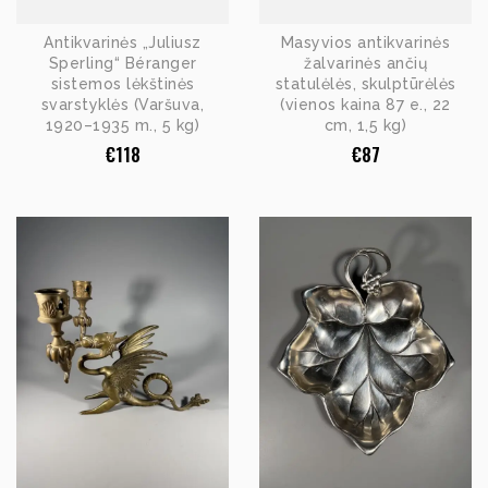
Antikvarinės „Juliusz
Masyvios antikvarinės
Sperling“ Béranger
žalvarinės ančių
sistemos lėkštinės
statulėlės, skulptūrėlės
svarstyklės (Varšuva,
(vienos kaina 87 e., 22
1920–1935 m., 5 kg)
cm, 1,5 kg)
€
118
€
87