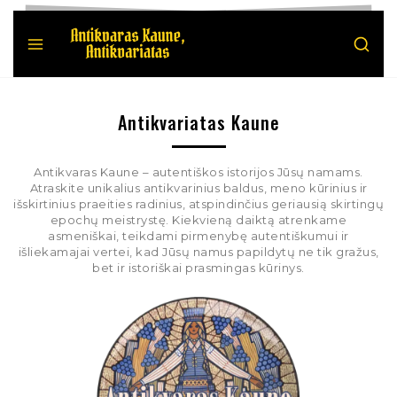
Antikvariatas Kaune
Antikvaras Kaune – autentiškos istorijos Jūsų namams.
Atraskite unikalius antikvarinius baldus, meno kūrinius ir
išskirtinius praeities radinius, atspindinčius geriausią skirtingų
epochų meistrystę. Kiekvieną daiktą atrenkame
asmeniškai, teikdami pirmenybę autentiškumui ir
išliekamajai vertei, kad Jūsų namus papildytų ne tik gražus,
bet ir istoriškai prasmingas kūrinys.