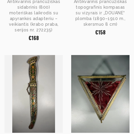
Antikvarinis prancūziškas
Antikvarinis prancūziškas
sidabrinis (800)
topografinis kompasas
moteriškas laikrodis su
su vizyrais ir „DOUANE“
apyrankės adapteriu –
plomba (1890–1910 m.,
veikiantis (krabo praba,
skersmuo 8 cm)
serijos nr. 272235)
€
158
€
168