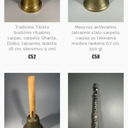
Tradicinis Tibeto
Masyvus antikvarinis
budizmo ritualinis
žalvarinis stalo varpelis,
varpas, varpelis Ghanta,
varpas su tekinama
Drilbu, žalvarinis (aukštis
medine rankena (17 cm,
18 cm, skersmuo 9 cm)
500 g)
€
52
€
58