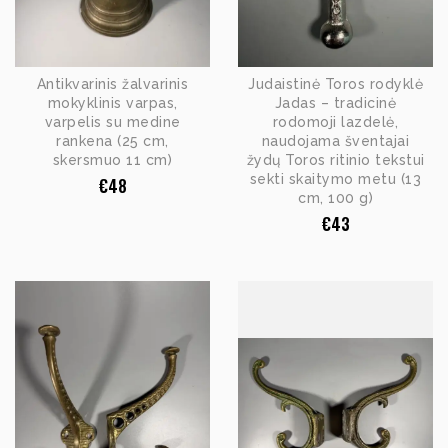
Antikvarinis žalvarinis
Judaistinė Toros rodyklė
mokyklinis varpas,
Jadas – tradicinė
varpelis su medine
rodomoji lazdelė,
rankena (25 cm,
naudojama šventajai
skersmuo 11 cm)
žydų Toros ritinio tekstui
sekti skaitymo metu (13
€
48
cm, 100 g)
€
43