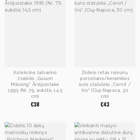
Kolekcinė žalvarinė
Didelė retas rumunų
žvakidė „Gusum
porceliano/keramikos
Mässing“ Årsljusstake
šuns statulėlė „Cervit /
1995 (Nr. 79, aukštis 14,5
Iris“ (Cluj-Napoca, 30
cm)
cm)
€
38
€
43