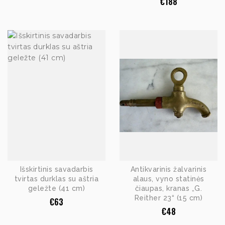
€
188
Išskirtinis savadarbis
Antikvarinis žalvarinis
tvirtas durklas su aštria
alaus, vyno statinės
geležte (41 cm)
čiaupas, kranas „G.
Reither 23“ (15 cm)
€
63
€
48