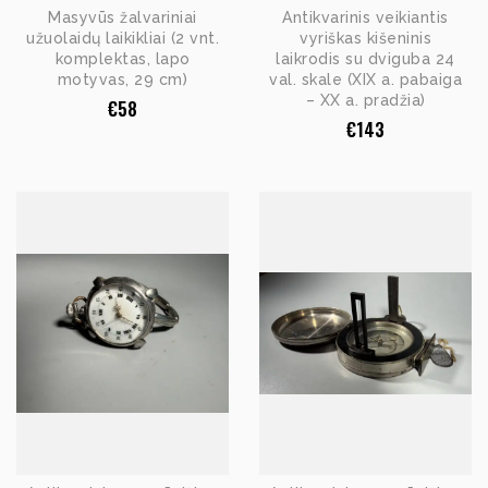
Masyvūs žalvariniai
Antikvarinis veikiantis
užuolaidų laikikliai (2 vnt.
vyriškas kišeninis
komplektas, lapo
laikrodis su dviguba 24
motyvas, 29 cm)
val. skale (XIX a. pabaiga
– XX a. pradžia)
€
58
€
143