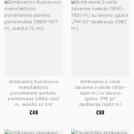
Antikvarinis Kuznecovo
Antikvarinė 5-vietė
manufaktūros
žalvarinė žvakidė (1890–
porcelianinis ąsotėlis,
1920 m.) su laivyno
pienininukas (1889–1917
įgulos „PM-30“
m., aukštis 12 cm)
dedikacija (1982 m.)
€
48
€
88