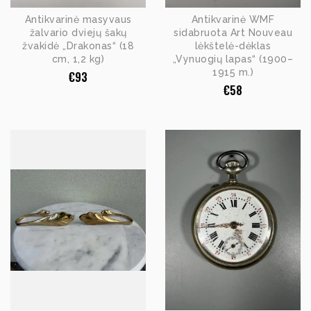
Antikvarinė masyvaus
Antikvarinė WMF
žalvario dviejų šakų
sidabruota Art Nouveau
žvakidė „Drakonas“ (18
lėkštelė-dėklas
cm, 1,2 kg)
„Vynuogių lapas“ (1900–
1915 m.)
€
93
€
58