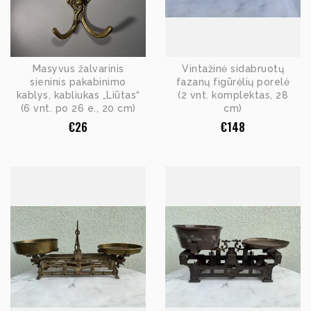
Masyvus žalvarinis
Vintažinė sidabruotų
sieninis pakabinimo
fazanų figūrėlių porelė
kablys, kabliukas „Liūtas“
(2 vnt. komplektas, 28
(6 vnt. po 26 e., 20 cm)
cm)
€
26
€
148