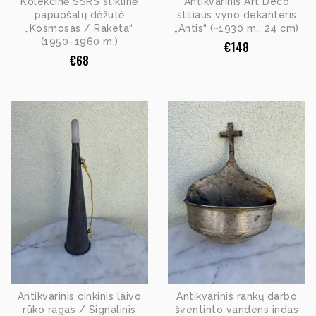
Kolekcinė SSRS stiklinė
Antikvarinis Art Deco
papuošalų dėžutė
stiliaus vyno dekanteris
„Kosmosas / Raketa“
„Antis“ (~1930 m., 24 cm)
(1950–1960 m.)
€
148
€
68
Antikvarinis cinkinis laivo
Antikvarinis rankų darbo
rūko ragas / Signalinis
šventinto vandens indas