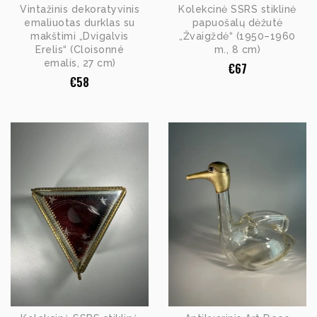
Vintažinis dekoratyvinis
Kolekcinė SSRS stiklinė
emaliuotas durklas su
papuošalų dėžutė
makštimi „Dvigalvis
„Žvaigždė“ (1950–1960
Erelis“ (Cloisonné
m., 8 cm)
emalis, 27 cm)
€
67
€
58