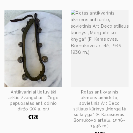
Antikvariniai lietuviški
Retas antikvarinis
arklio žvanguliai – Žirgo
akmens anhidrito,
papuošalas ant odinio
sovietinis Art Deco
diržo (XX a. pr.)
stiliaus kūrinys „Mergaitė
su knyga“ (F. Karasiovas,
€
126
Bornukovo artelė, 1936–
1938 m.)