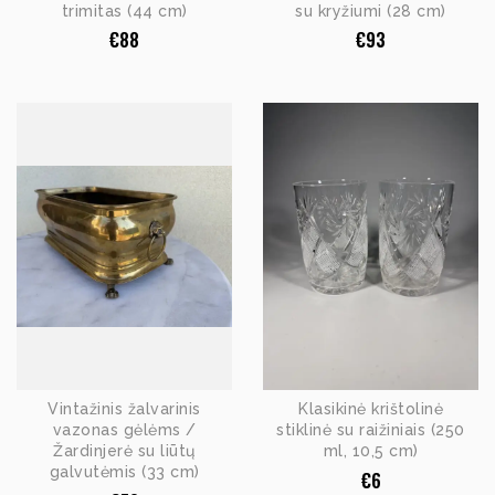
trimitas (44 cm)
su kryžiumi (28 cm)
€
88
€
93
Vintažinis žalvarinis
Klasikinė krištolinė
vazonas gėlėms /
stiklinė su raižiniais (250
Žardinjerė su liūtų
ml, 10,5 cm)
galvutėmis (33 cm)
€
6