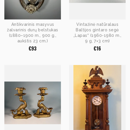
Antikvarinis masyvus
Vintažinė natūralaus
žalvarinis durų belstukas
Baltijos gintaro segė
(1880–1900 m., 900 g.,
„Lapas“ (1960-1980 m.,
aukštis 23 cm.)
9 g, 7×3 cm)
€
93
€
16