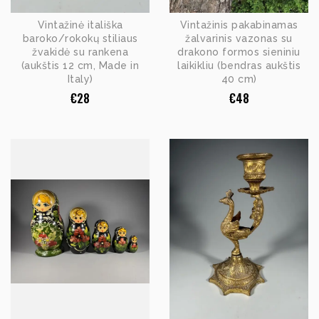
Vintažinė itališka
Vintažinis pakabinamas
baroko/rokokų stiliaus
žalvarinis vazonas su
žvakidė su rankena
drakono formos sieniniu
(aukštis 12 cm, Made in
laikikliu (bendras aukštis
Italy)
40 cm)
€
28
€
48