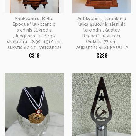
Antikvarinis „Belle
Antikvarinis, tarpukario
Époque“ laikotarpio
laikų ąžuolinis sieninis
sieninis laikrodis
laikrodis „Gustav
„Junghans“ su žirgo
Becker“ su vitražu
skulptūra (1890–1910 m.,
(Aukštis 77 cm,
aukštis 87 cm, veikiantis)
veikiantis) REZERVUOTA
€
318
€
238