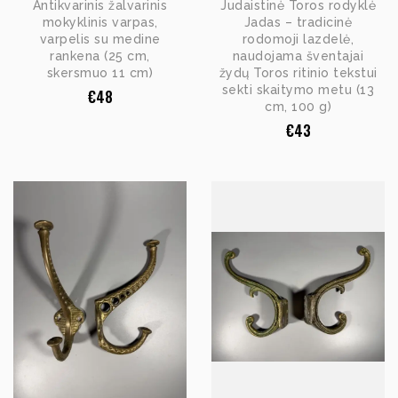
Antikvarinis žalvarinis
Judaistinė Toros rodyklė
mokyklinis varpas,
Jadas – tradicinė
varpelis su medine
rodomoji lazdelė,
rankena (25 cm,
naudojama šventajai
skersmuo 11 cm)
žydų Toros ritinio tekstui
sekti skaitymo metu (13
€
48
cm, 100 g)
€
43