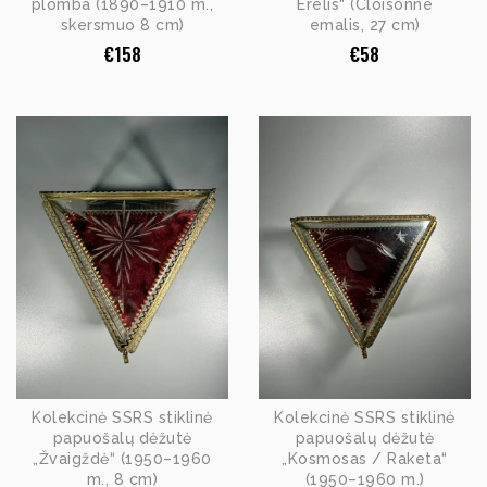
plomba (1890–1910 m.,
Erelis“ (Cloisonné
skersmuo 8 cm)
emalis, 27 cm)
€
158
€
58
Kolekcinė SSRS stiklinė
Kolekcinė SSRS stiklinė
papuošalų dėžutė
papuošalų dėžutė
„Žvaigždė“ (1950–1960
„Kosmosas / Raketa“
m., 8 cm)
(1950–1960 m.)