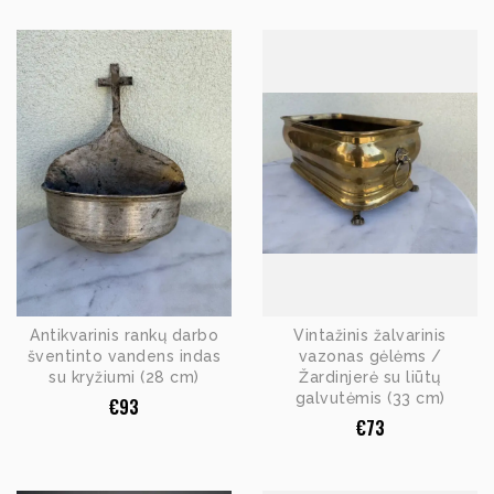
Antikvarinis rankų darbo
Vintažinis žalvarinis
šventinto vandens indas
vazonas gėlėms /
su kryžiumi (28 cm)
Žardinjerė su liūtų
galvutėmis (33 cm)
€
93
€
73