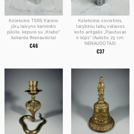
Kolekcinė TSRS Karinio
Kolekcinis sovietinis,
jūrų laivyno karininko
tarybinių laikų vėliavos
pilotė, kepurė su „Krabo“
koto antgalis „Pjautuvas
kokarda (Nenaudota)
ir kūjis“ (Aukštis 25 cm.
NENAUDOTAS)
€
46
€
37