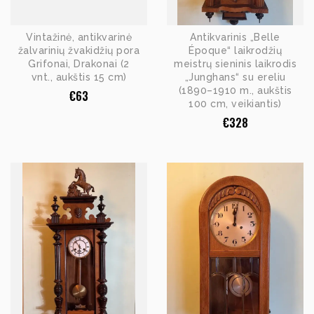
Vintažinė, antikvarinė
Antikvarinis „Belle
žalvarinių žvakidžių pora
Époque“ laikrodžių
Grifonai, Drakonai (2
meistrų sieninis laikrodis
vnt., aukštis 15 cm)
„Junghans“ su ereliu
(1890–1910 m., aukštis
€
63
100 cm, veikiantis)
€
328