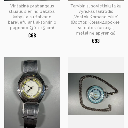
Vintažinė prabangaus
Tarybinis, sovietinių laikų
stiliaus sieninė pakaba,
vyriškas laikrodis
kabykla su žalvario
„Vostok Komandirskie“
bareljefu ant aksominio
(Восток Командирские,
pagrindo (30 x 15 cm)
su datos funkcija,
metalinė apyrankė)
€
68
€
93