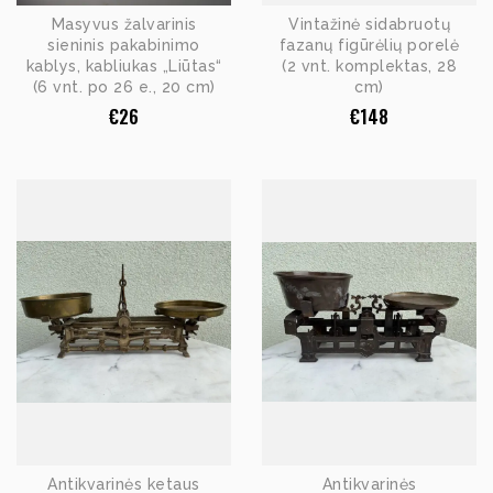
Masyvus žalvarinis
Vintažinė sidabruotų
sieninis pakabinimo
fazanų figūrėlių porelė
kablys, kabliukas „Liūtas“
(2 vnt. komplektas, 28
(6 vnt. po 26 e., 20 cm)
cm)
€
26
€
148
Antikvarinės ketaus
Antikvarinės