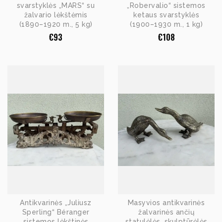
svarstyklės „MARS“ su
„Robervalio“ sistemos
žalvario lėkštėmis
ketaus svarstyklės
(1890–1920 m., 5 kg)
(1900–1930 m., 1 kg)
€
93
€
108
Antikvarinės „Juliusz
Masyvios antikvarinės
Sperling“ Béranger
žalvarinės ančių
sistemos lėkštinės
statulėlės, skulptūrėlės