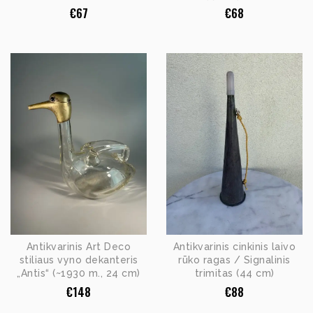
€
67
€
68
Antikvarinis Art Deco
Antikvarinis cinkinis laivo
stiliaus vyno dekanteris
rūko ragas / Signalinis
„Antis“ (~1930 m., 24 cm)
trimitas (44 cm)
€
148
€
88