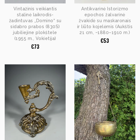
Vintažinis veikiantis
Antikvarinė Istorizmo
stalinė laikrodis-
epochos žalvarinė
žadintuvas „Domino“ su
žvakidė su maskaronais
sidabro prabos (830S)
ir liūto kojelėmis (Aukštis
jubiliejine plokštele
21 cm, ~1880–1910 m.)
(1955 m., Vokietija)
€
53
€
73