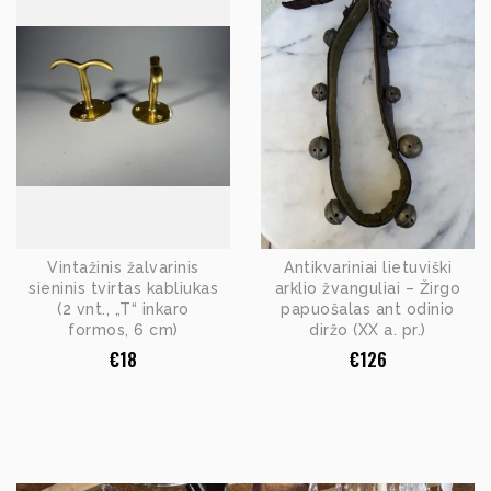
Vintažinis žalvarinis
Antikvariniai lietuviški
sieninis tvirtas kabliukas
arklio žvanguliai – Žirgo
(2 vnt., „T“ inkaro
papuošalas ant odinio
formos, 6 cm)
diržo (XX a. pr.)
€
18
€
126