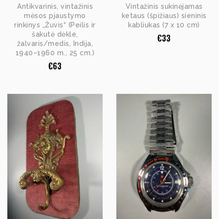
Antikvarinis, vintažinis
Vintažinis sukinėjamas
mėsos pjaustymo
ketaus (špižiaus) sieninis
rinkinys „Žuvis“ (Peilis ir
kabliukas (7 x 10 cm)
šakutė dėkle,
€
33
žalvaris/medis, Indija,
1940–1960 m., 25 cm.)
€
63