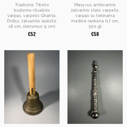
Tradicinis Tibeto
Masyvus antikvarinis
budizmo ritualinis
žalvarinis stalo varpelis,
varpas, varpelis Ghanta,
varpas su tekinama
Drilbu, žalvarinis (aukštis
medine rankena (17 cm,
18 cm, skersmuo 9 cm)
500 g)
€
52
€
58