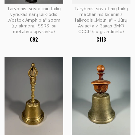
Tarybinis, sovietinių laikų
Tarybinis, sovietinių laikų
vyriškas narų laikrodis
mechaninis kišeninis
„Vostok Amphibia“ 200m
laikrodis „Molnija“ – Jūrų
(17 akmenų, SSRS, su
Aviacija / Заказ ВМФ
metaline apyranke)
СССР (su grandinėle)
€
92
€
113