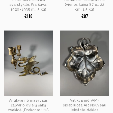
svarstyklės (Varšuva,
(vienos kaina 87 e., 22
1920–1935 m., 5 kg)
cm, 1,5 kg)
€
118
€
87
Antikvarinė masyvaus
Antikvarinė WMF
žalvario dviejų šakų
sidabruota Art Nouveau
žvakidė „Drakonas“ (18
lėkštelė-dėklas