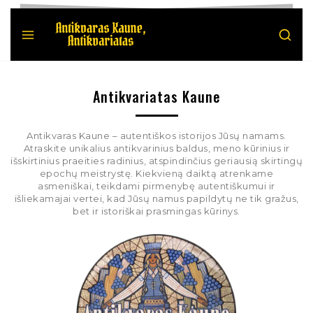
Antikvariatas Kaune
Antikvaras Kaune – autentiškos istorijos Jūsų namams.
Atraskite unikalius antikvarinius baldus, meno kūrinius ir
išskirtinius praeities radinius, atspindinčius geriausią skirtingų
epochų meistrystę. Kiekvieną daiktą atrenkame
asmeniškai, teikdami pirmenybę autentiškumui ir
išliekamajai vertei, kad Jūsų namus papildytų ne tik gražus,
bet ir istoriškai prasmingas kūrinys.