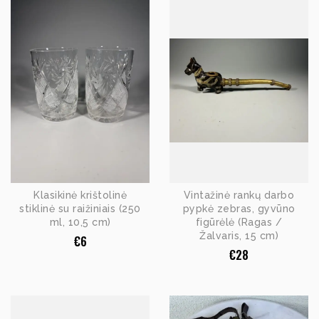
Klasikinė krištolinė
Vintažinė rankų darbo
stiklinė su raižiniais (250
pypkė zebras, gyvūno
ml, 10,5 cm)
figūrėlė (Ragas /
Žalvaris, 15 cm)
€
6
€
28