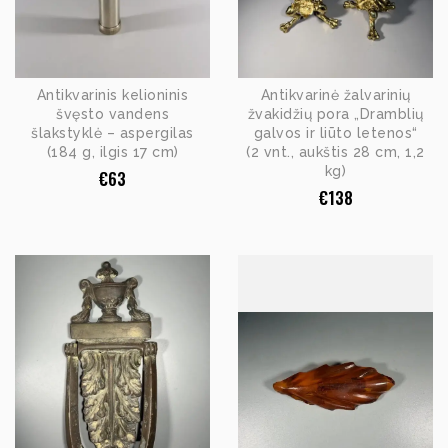
Antikvarinis kelioninis
Antikvarinė žalvarinių
švęsto vandens
žvakidžių pora „Dramblių
šlakstyklė – aspergilas
galvos ir liūto letenos“
(184 g, ilgis 17 cm)
(2 vnt., aukštis 28 cm, 1,2
kg)
€
63
€
138