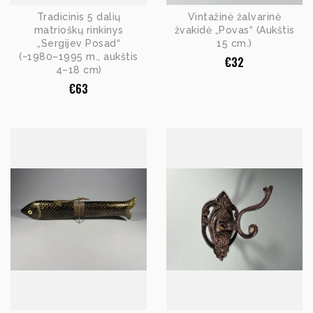
Tradicinis 5 dalių
Vintažinė žalvarinė
matrioškų rinkinys
žvakidė „Povas“ (Aukštis
„Sergijev Posad“
15 cm.)
(~1980–1995 m., aukštis
€
32
4–18 cm)
€
63