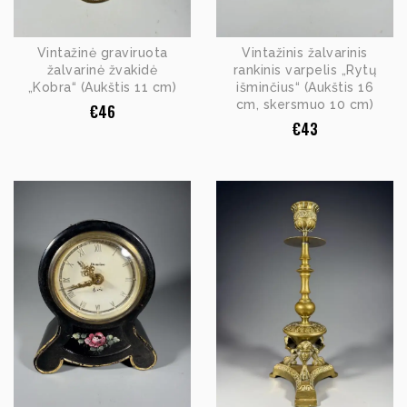
Vintažinė graviruota
Vintažinis žalvarinis
žalvarinė žvakidė
rankinis varpelis „Rytų
„Kobra“ (Aukštis 11 cm)
išminčius“ (Aukštis 16
cm, skersmuo 10 cm)
€
46
€
43