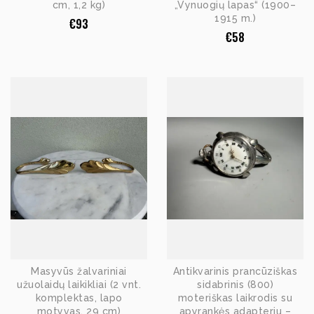
cm, 1,2 kg)
„Vynuogių lapas“ (1900–
1915 m.)
€
93
€
58
Masyvūs žalvariniai
Antikvarinis prancūziškas
užuolaidų laikikliai (2 vnt.
sidabrinis (800)
komplektas, lapo
moteriškas laikrodis su
motyvas, 29 cm)
apyrankės adapteriu –