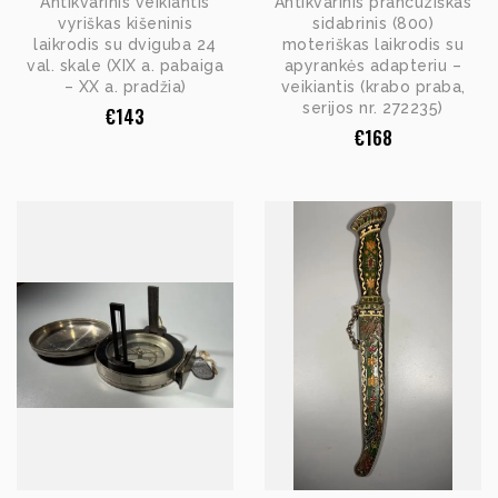
Antikvarinis veikiantis
Antikvarinis prancūziškas
vyriškas kišeninis
sidabrinis (800)
laikrodis su dviguba 24
moteriškas laikrodis su
val. skale (XIX a. pabaiga
apyrankės adapteriu –
– XX a. pradžia)
veikiantis (krabo praba,
serijos nr. 272235)
€
143
€
168