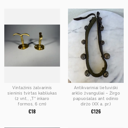
Vintažinis žalvarinis
Antikvariniai lietuviški
sieninis tvirtas kabliukas
arklio žvanguliai – Žirgo
(2 vnt., „T“ inkaro
papuošalas ant odinio
formos, 6 cm)
diržo (XX a. pr.)
€
18
€
126