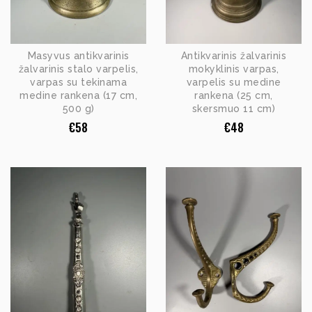
Masyvus antikvarinis
Antikvarinis žalvarinis
žalvarinis stalo varpelis,
mokyklinis varpas,
varpas su tekinama
varpelis su medine
medine rankena (17 cm,
rankena (25 cm,
500 g)
skersmuo 11 cm)
€
58
€
48