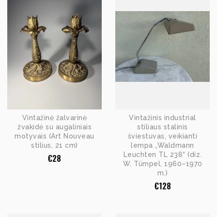
Vintažinė žalvarinė
Vintažinis industrial
žvakidė su augaliniais
stiliaus stalinis
motyvais (Art Nouveau
šviestuvas, veikianti
stilius, 21 cm)
lempa „Waldmann
Leuchten TL 238“ (diz.
€
28
W. Tümpel, 1960–1970
m.)
€
128