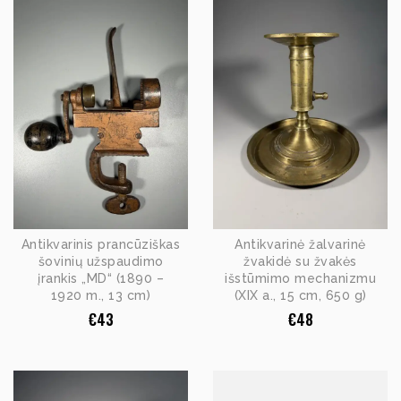
Antikvarinis prancūziškas
Antikvarinė žalvarinė
šovinių užspaudimo
žvakidė su žvakės
įrankis „MD“ (1890 –
išstūmimo mechanizmu
1920 m., 13 cm)
(XIX a., 15 cm, 650 g)
€
43
€
48