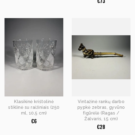
€
73
Klasikinė krištolinė
Vintažinė rankų darbo
stiklinė su raižiniais (250
pypkė zebras, gyvūno
ml, 10,5 cm)
figūrėlė (Ragas /
Žalvaris, 15 cm)
€
6
€
28