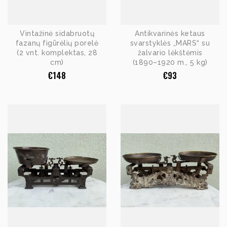
Vintažinė sidabruotų
Antikvarinės ketaus
fazanų figūrėlių porelė
svarstyklės „MARS“ su
(2 vnt. komplektas, 28
žalvario lėkštėmis
cm)
(1890–1920 m., 5 kg)
€
148
€
93