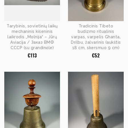
Tarybinis, sovietinių laikų
Tradicinis Tibeto
mechaninis kišeninis
budizmo ritualinis
laikrodis „Molnija“ – Jūrų
varpas, varpelis Ghanta,
Aviacija / Заказ ВМФ
Drilbu, žalvarinis (aukštis
СССР (su grandinėle)
18 cm, skersmuo 9 cm)
€
113
€
52