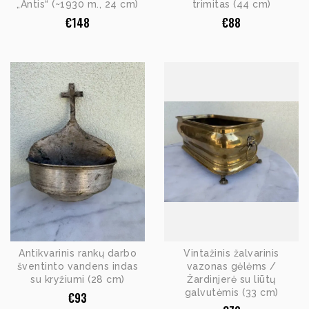
„Antis“ (~1930 m., 24 cm)
trimitas (44 cm)
€
148
€
88
Antikvarinis rankų darbo
Vintažinis žalvarinis
šventinto vandens indas
vazonas gėlėms /
su kryžiumi (28 cm)
Žardinjerė su liūtų
galvutėmis (33 cm)
€
93