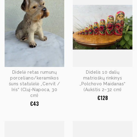
Didelė retas rumunų
Didelis 10 dalių
porceliano/keramikos
matrioškų rinkinys
šuns statulėlė „Cervit /
„Polchovo Maidanas“
Iris“ (Cluj-Napoca, 30
(Aukštis 2–32 cm)
cm)
€
128
€
43