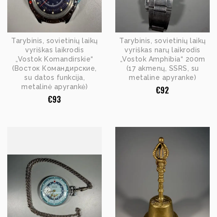
Tarybinis, sovietinių laikų
Tarybinis, sovietinių laikų
vyriškas laikrodis
vyriškas narų laikrodis
„Vostok Komandirskie“
„Vostok Amphibia“ 200m
(Восток Командирские,
(17 akmenų, SSRS, su
su datos funkcija,
metaline apyranke)
metalinė apyrankė)
€
92
€
93