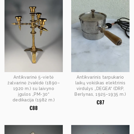
Antikvarinė 5-vietė
Antikvarinis tarpukario
žalvarinė žvakidė (1890–
laikų vokiškas elektrinis
1920 m.) su laivyno
virdulys „DEGEA“ (DRP,
įgulos „PM-30“
Berlynas, 1925–1935 m.)
dedikacija (1982 m.)
€
87
€
88