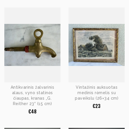
Antikvarinis žalvarinis
Vintažinis auksuotas
alaus, vyno statinės
medinis rėmelis su
čiaupas, kranas „G.
paveikslu (26×34 cm)
Reither 23“ (15 cm)
€
23
€
48