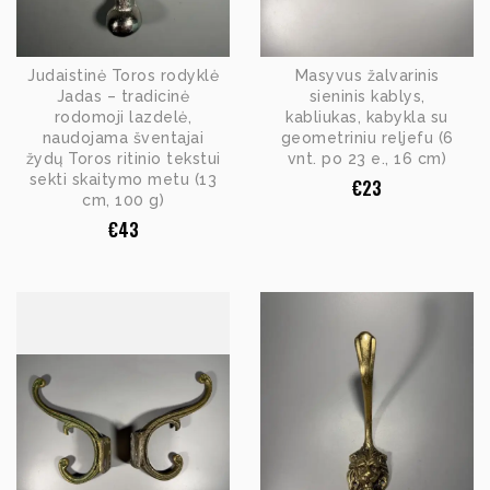
Judaistinė Toros rodyklė
Masyvus žalvarinis
Jadas – tradicinė
sieninis kablys,
rodomoji lazdelė,
kabliukas, kabykla su
naudojama šventajai
geometriniu reljefu (6
žydų Toros ritinio tekstui
vnt. po 23 e., 16 cm)
sekti skaitymo metu (13
€
23
cm, 100 g)
€
43