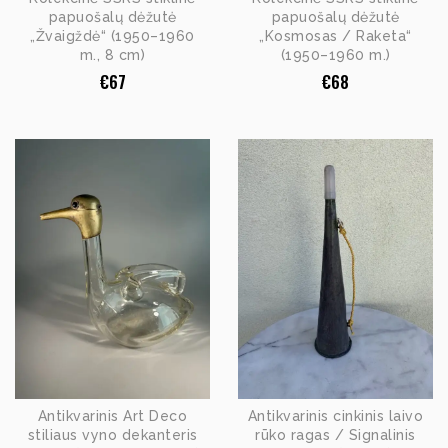
papuošalų dėžutė
papuošalų dėžutė
„Žvaigždė“ (1950–1960
„Kosmosas / Raketa“
m., 8 cm)
(1950–1960 m.)
€
67
€
68
Antikvarinis Art Deco
Antikvarinis cinkinis laivo
stiliaus vyno dekanteris
rūko ragas / Signalinis