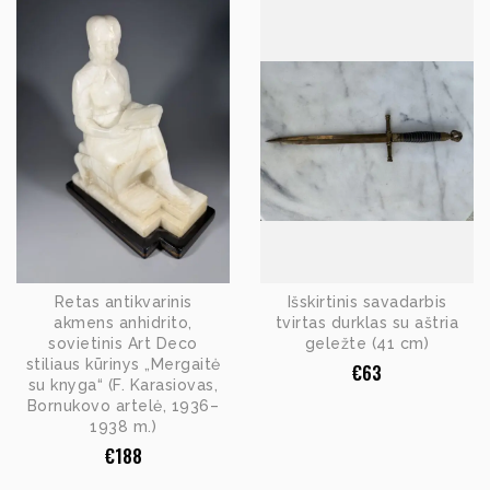
Retas antikvarinis
Išskirtinis savadarbis
akmens anhidrito,
tvirtas durklas su aštria
sovietinis Art Deco
geležte (41 cm)
stiliaus kūrinys „Mergaitė
€
63
su knyga“ (F. Karasiovas,
Bornukovo artelė, 1936–
1938 m.)
€
188