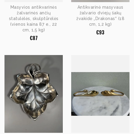
Masyvios antikvarinės
Antikvarinė masyvaus
žalvarinės ančių
žalvario dviejų šakų
statulėlės, skulptūrėlės
žvakidė „Drakonas“ (18
(vienos kaina 87 e., 22
cm, 1,2 kg)
cm, 1,5 kg)
€
93
€
87