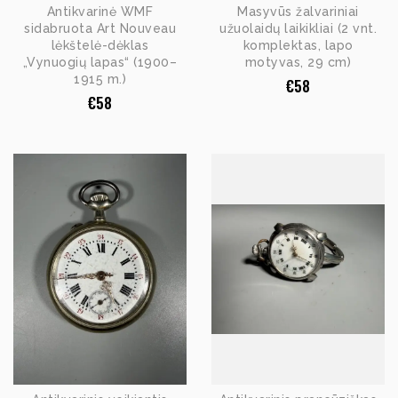
Antikvarinė WMF
Masyvūs žalvariniai
sidabruota Art Nouveau
užuolaidų laikikliai (2 vnt.
lėkštelė-dėklas
komplektas, lapo
„Vynuogių lapas“ (1900–
motyvas, 29 cm)
1915 m.)
€
58
€
58