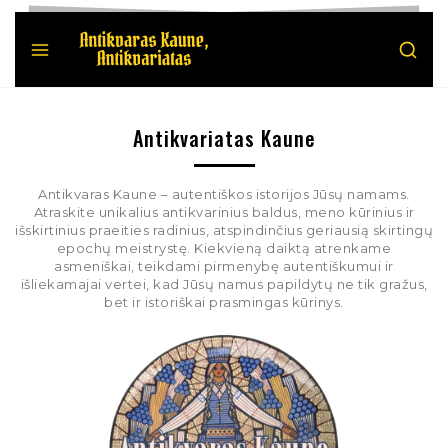
Antikvariatas Kaune
Antikvaras Kaune – autentiškos istorijos Jūsų namams.
Atraskite unikalius antikvarinius baldus, meno kūrinius ir
išskirtinius praeities radinius, atspindinčius geriausią skirtingų
epochų meistrystę. Kiekvieną daiktą atrenkame
asmeniškai, teikdami pirmenybę autentiškumui ir
išliekamajai vertei, kad Jūsų namus papildytų ne tik gražus,
bet ir istoriškai prasmingas kūrinys.