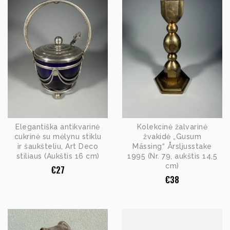
Elegantiška antikvarinė
Kolekcinė žalvarinė
cukrinė su mėlynu stiklu
žvakidė „Gusum
ir šaukšteliu, Art Deco
Mässing“ Årsljusstake
stiliaus (Aukštis 16 cm)
1995 (Nr. 79, aukštis 14,5
cm)
€
27
€
38