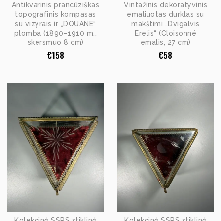
Antikvarinis prancūziškas
Vintažinis dekoratyvinis
topografinis kompasas
emaliuotas durklas su
su vizyrais ir „DOUANE“
makštimi „Dvigalvis
plomba (1890–1910 m.,
Erelis“ (Cloisonné
skersmuo 8 cm)
emalis, 27 cm)
€
158
€
58
Kolekcinė SSRS stiklinė
Kolekcinė SSRS stiklinė