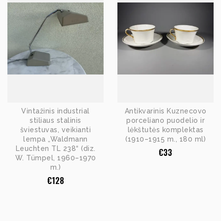
Vintažinis industrial
Antikvarinis Kuznecovo
stiliaus stalinis
porceliano puodelio ir
šviestuvas, veikianti
lėkštutės komplektas
lempa „Waldmann
(1910–1915 m., 180 ml)
Leuchten TL 238“ (diz.
€
33
W. Tümpel, 1960–1970
m.)
€
128