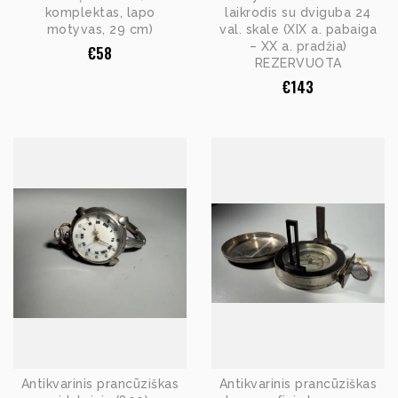
komplektas, lapo
laikrodis su dviguba 24
motyvas, 29 cm)
val. skale (XIX a. pabaiga
– XX a. pradžia)
€
58
REZERVUOTA
€
143
Antikvarinis prancūziškas
Antikvarinis prancūziškas