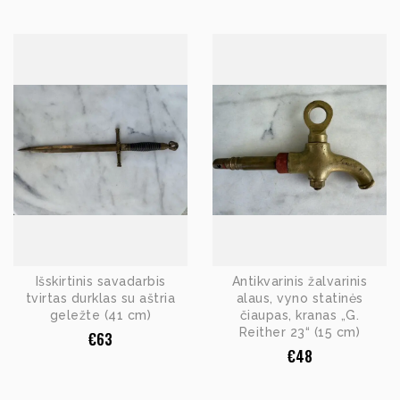
Išskirtinis savadarbis
Antikvarinis žalvarinis
tvirtas durklas su aštria
alaus, vyno statinės
geležte (41 cm)
čiaupas, kranas „G.
Reither 23“ (15 cm)
€
63
€
48