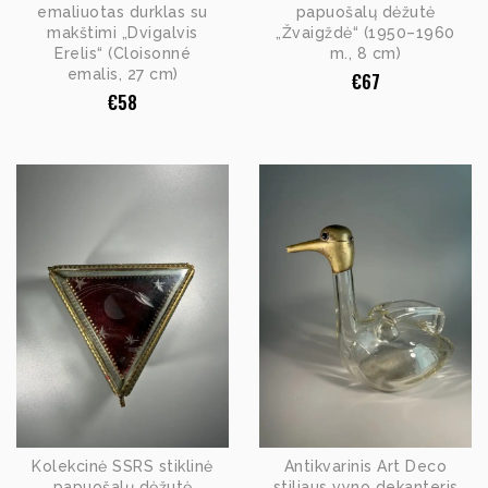
emaliuotas durklas su
papuošalų dėžutė
makštimi „Dvigalvis
„Žvaigždė“ (1950–1960
Erelis“ (Cloisonné
m., 8 cm)
emalis, 27 cm)
€
67
€
58
Kolekcinė SSRS stiklinė
Antikvarinis Art Deco
papuošalų dėžutė
stiliaus vyno dekanteris