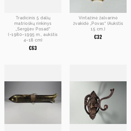
Tradicinis 5 dalių
Vintažinė žalvarinė
matrioškų rinkinys
žvakidė „Povas“ (Aukštis
„Sergijev Posad“
15 cm.)
(~1980–1995 m., aukštis
€
32
4–18 cm)
€
63