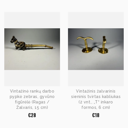
Vintažinė rankų darbo
Vintažinis žalvarinis
pypkė zebras, gyvūno
sieninis tvirtas kabliukas
figūrėlė (Ragas /
(2 vnt., „T“ inkaro
Žalvaris, 15 cm)
formos, 6 cm)
€
28
€
18