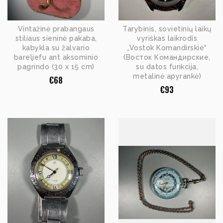
Vintažinė prabangaus
Tarybinis, sovietinių laikų
stiliaus sieninė pakaba,
vyriškas laikrodis
kabykla su žalvario
„Vostok Komandirskie“
bareljefu ant aksominio
(Восток Командирские,
pagrindo (30 x 15 cm)
su datos funkcija,
metalinė apyrankė)
€
68
€
93