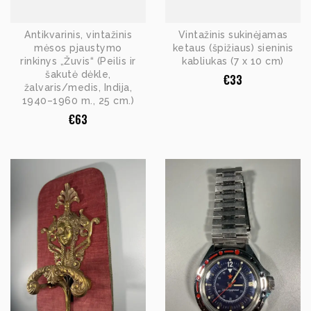
Antikvarinis, vintažinis
Vintažinis sukinėjamas
mėsos pjaustymo
ketaus (špižiaus) sieninis
rinkinys „Žuvis“ (Peilis ir
kabliukas (7 x 10 cm)
šakutė dėkle,
€
33
žalvaris/medis, Indija,
1940–1960 m., 25 cm.)
€
63