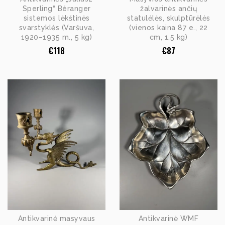
Sperling“ Béranger
žalvarinės ančių
sistemos lėkštinės
statulėlės, skulptūrėlės
svarstyklės (Varšuva,
(vienos kaina 87 e., 22
1920–1935 m., 5 kg)
cm, 1,5 kg)
€
118
€
87
Antikvarinė masyvaus
Antikvarinė WMF