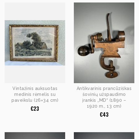
Vintažinis auksuotas
Antikvarinis prancūziškas
medinis rėmelis su
šovinių užspaudimo
paveikslu (26×34 cm)
įrankis „MD“ (1890 –
1920 m., 13 cm)
€
23
€
43