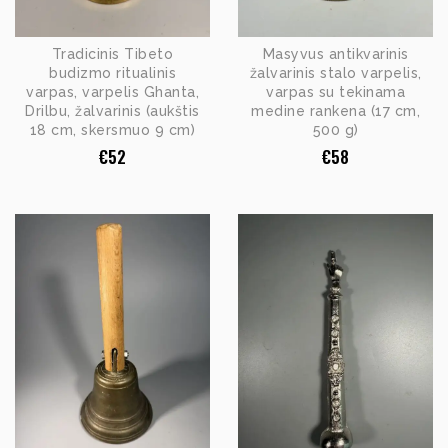
Tradicinis Tibeto
Masyvus antikvarinis
budizmo ritualinis
žalvarinis stalo varpelis,
varpas, varpelis Ghanta,
varpas su tekinama
Drilbu, žalvarinis (aukštis
medine rankena (17 cm,
18 cm, skersmuo 9 cm)
500 g)
€
52
€
58