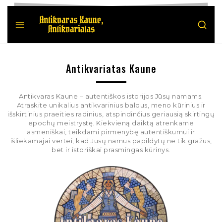
Antikvariatas Kaune
Antikvaras Kaune – autentiškos istorijos Jūsų namams.
Atraskite unikalius antikvarinius baldus, meno kūrinius ir
išskirtinius praeities radinius, atspindinčius geriausią skirtingų
epochų meistrystę. Kiekvieną daiktą atrenkame
asmeniškai, teikdami pirmenybę autentiškumui ir
išliekamajai vertei, kad Jūsų namus papildytų ne tik gražus,
bet ir istoriškai prasmingas kūrinys.