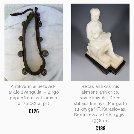
Antikvariniai lietuviški
Retas antikvarinis
arklio žvanguliai – Žirgo
akmens anhidrito,
papuošalas ant odinio
sovietinis Art Deco
diržo (XX a. pr.)
stiliaus kūrinys „Mergaitė
su knyga“ (F. Karasiovas,
€
126
Bornukovo artelė, 1936–
1938 m.)
€
188