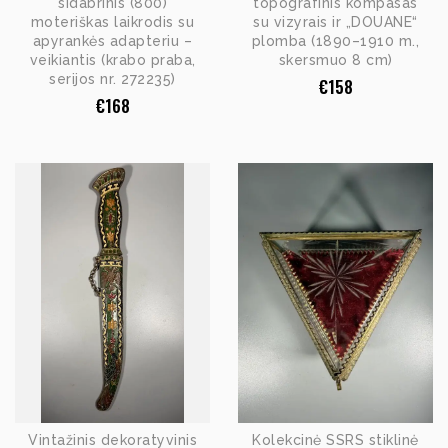
sidabrinis (800)
topografinis kompasas
moteriškas laikrodis su
su vizyrais ir „DOUANE“
apyrankės adapteriu –
plomba (1890–1910 m.,
veikiantis (krabo praba,
skersmuo 8 cm)
serijos nr. 272235)
€
158
€
168
Vintažinis dekoratyvinis
Kolekcinė SSRS stiklinė