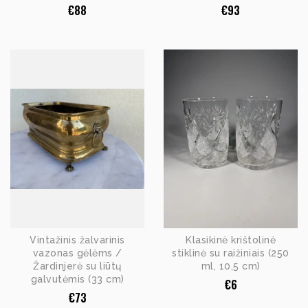
€
88
€
93
Vintažinis žalvarinis
Klasikinė krištolinė
vazonas gėlėms /
stiklinė su raižiniais (250
Žardinjerė su liūtų
ml, 10,5 cm)
galvutėmis (33 cm)
€
6
€
73