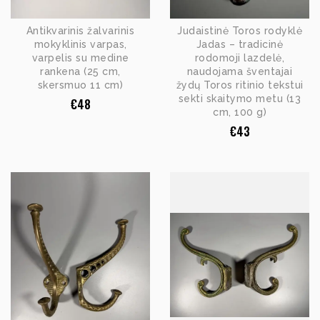
Antikvarinis žalvarinis
Judaistinė Toros rodyklė
mokyklinis varpas,
Jadas – tradicinė
varpelis su medine
rodomoji lazdelė,
rankena (25 cm,
naudojama šventajai
skersmuo 11 cm)
žydų Toros ritinio tekstui
sekti skaitymo metu (13
€
48
cm, 100 g)
€
43