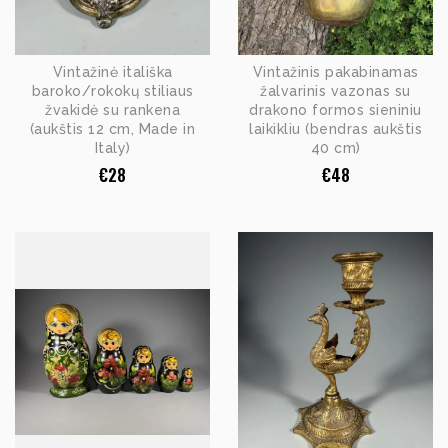
Vintažinė itališka
Vintažinis pakabinamas
baroko/rokokų stiliaus
žalvarinis vazonas su
žvakidė su rankena
drakono formos sieniniu
(aukštis 12 cm, Made in
laikikliu (bendras aukštis
Italy)
40 cm)
€
28
€
48