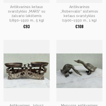
Antikvarinės ketaus
Antikvarinės
svarstyklės „MARS“ su
„Robervalio“ sistemos
žalvario lėkštėmis
ketaus svarstyklės
(1890–1920 m., 5 kg)
(1900–1930 m., 1 kg)
€
93
€
108
Antikvarinės „Juliusz
Masyvios antikvarinės