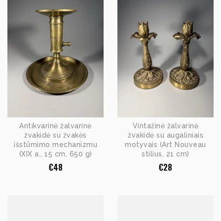
Antikvarinė žalvarinė
Vintažinė žalvarinė
žvakidė su žvakės
žvakidė su augaliniais
išstūmimo mechanizmu
motyvais (Art Nouveau
(XIX a., 15 cm, 650 g)
stilius, 21 cm)
€
48
€
28