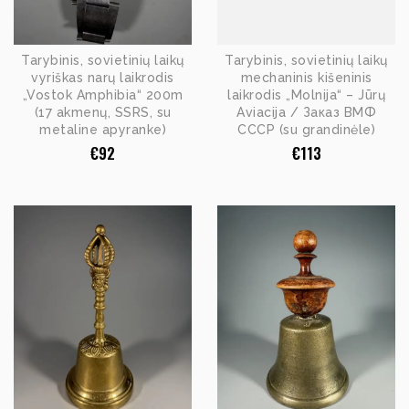
Tarybinis, sovietinių laikų
Tarybinis, sovietinių laikų
vyriškas narų laikrodis
mechaninis kišeninis
„Vostok Amphibia“ 200m
laikrodis „Molnija“ – Jūrų
(17 akmenų, SSRS, su
Aviacija / Заказ ВМФ
metaline apyranke)
СССР (su grandinėle)
€
92
€
113