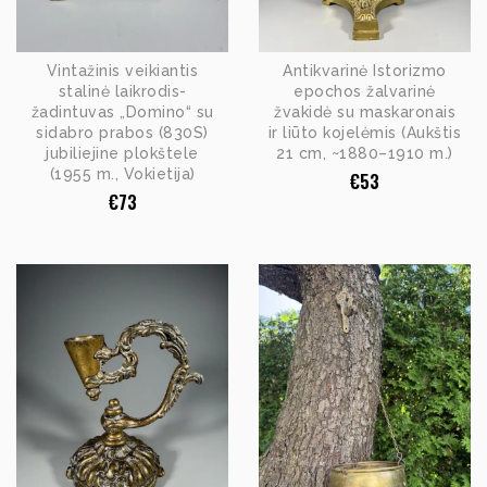
Vintažinis veikiantis
Antikvarinė Istorizmo
stalinė laikrodis-
epochos žalvarinė
žadintuvas „Domino“ su
žvakidė su maskaronais
sidabro prabos (830S)
ir liūto kojelėmis (Aukštis
jubiliejine plokštele
21 cm, ~1880–1910 m.)
(1955 m., Vokietija)
€
53
€
73