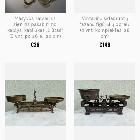
Masyvus žalvarinis
Vintažinė sidabruotų
sieninis pakabinimo
fazanų figūrėlių porelė
kablys, kabliukas „Liūtas“
(2 vnt. komplektas, 28
(6 vnt. po 26 e., 20 cm)
cm)
€
26
€
148