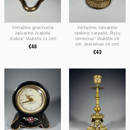
Vintažinė graviruota
Vintažinis žalvarinis
žalvarinė žvakidė
rankinis varpelis „Rytų
„Kobra“ (Aukštis 11 cm)
išminčius“ (Aukštis 16
cm, skersmuo 10 cm)
€
46
€
43