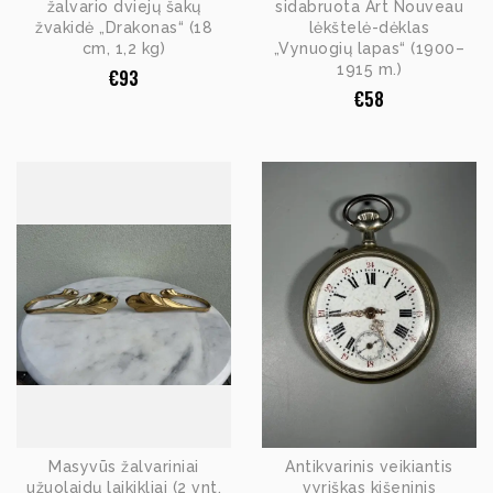
žalvario dviejų šakų
sidabruota Art Nouveau
žvakidė „Drakonas“ (18
lėkštelė-dėklas
cm, 1,2 kg)
„Vynuogių lapas“ (1900–
1915 m.)
€
93
€
58
Masyvūs žalvariniai
Antikvarinis veikiantis
užuolaidų laikikliai (2 vnt.
vyriškas kišeninis