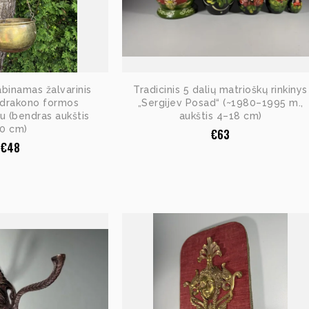
abinamas žalvarinis
Tradicinis 5 dalių matrioškų rinkinys
 drakono formos
„Sergijev Posad“ (~1980–1995 m.,
liu (bendras aukštis
aukštis 4–18 cm)
0 cm)
€
63
€
48