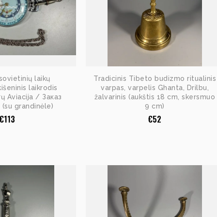
sovietinių laikų
Tradicinis Tibeto budizmo ritualinis
išeninis laikrodis
varpas, varpelis Ghanta, Drilbu,
rų Aviacija / Заказ
žalvarinis (aukštis 18 cm, skersmuo
su grandinėle)
9 cm)
€
113
€
52