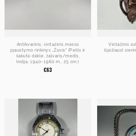
Antikvarinis, vintažinis mėsos
Vintažinis s
pjaustymo rinkinys „Žuvis“ (Peilis ir
(špižiaus) sieni
šakutė dėkle, žalvaris/medis,
Indija, 1940–1960 m., 25 cm.)
€
63