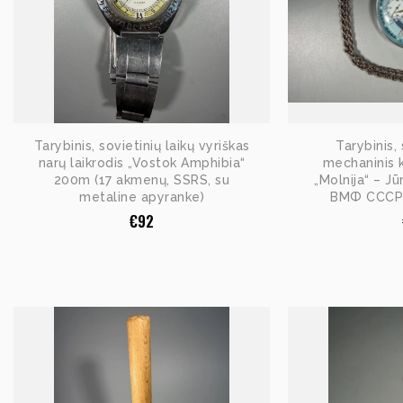
Tarybinis, sovietinių laikų vyriškas
Tarybinis, 
narų laikrodis „Vostok Amphibia“
mechaninis k
200m (17 akmenų, SSRS, su
„Molnija“ – Jū
metaline apyranke)
ВМФ СССР (
€
92