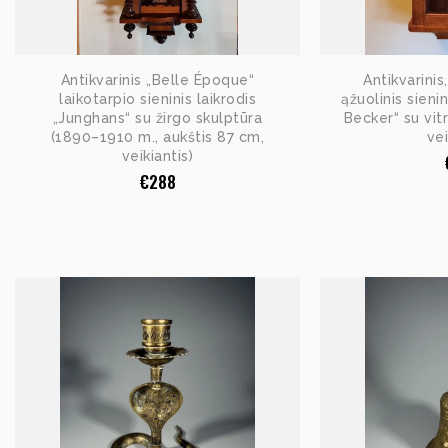
Antikvarinis „Belle Époque“
Antikvarinis
laikotarpio sieninis laikrodis
ąžuolinis sieni
„Junghans“ su žirgo skulptūra
Becker“ su vit
(1890–1910 m., aukštis 87 cm,
vei
veikiantis)
€
288