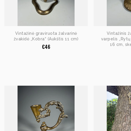
Vintažinė graviruota žalvarinė
Vintažinis ž
žvakidė „Kobra“ (Aukštis 11 cm)
varpelis „Rytų
16 cm, sk
€
46