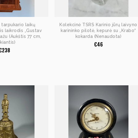
, tarpukario laikų
Kolekcinė TSRS Karinio jūrų laivyno
nis laikrodis „Gustav
karininko pilotė, kepurė su „Krabo“
ražu (Aukštis 77 cm,
kokarda (Nenaudota)
kiantis)
€
46
€
238