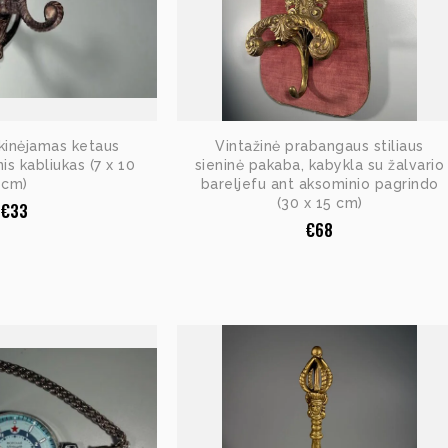
ukinėjamas ketaus
Vintažinė prabangaus stiliaus
nis kabliukas (7 x 10
sieninė pakaba, kabykla su žalvario
cm)
bareljefu ant aksominio pagrindo
(30 x 15 cm)
€
33
€
68