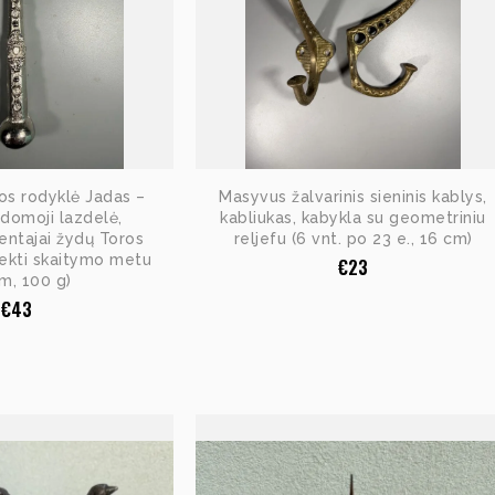
os rodyklė Jadas –
Masyvus žalvarinis sieninis kablys,
odomoji lazdelė,
kabliukas, kabykla su geometriniu
ntajai žydų Toros
reljefu (6 vnt. po 23 e., 16 cm)
 sekti skaitymo metu
€
23
cm, 100 g)
€
43