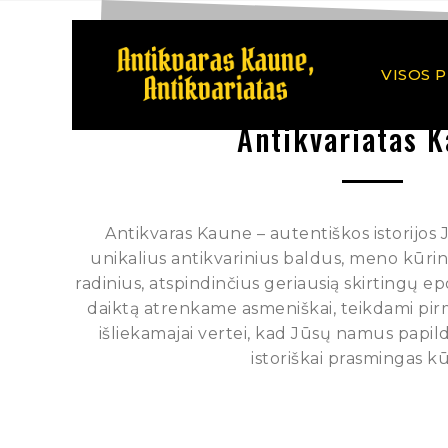
VISOS 
Antikvariatas 
Antikvaras Kaune – autentiškos istorijos
unikalius antikvarinius baldus, meno kūrinius
radinius, atspindinčius geriausią skirtingų e
daiktą atrenkame asmeniškai, teikdami pi
išliekamajai vertei, kad Jūsų namus papild
istoriškai prasmingas kū