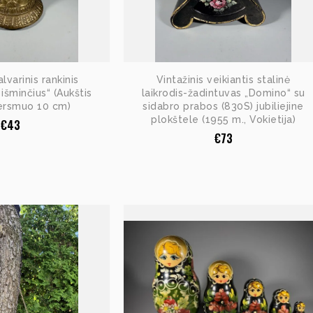
alvarinis rankinis
Vintažinis veikiantis stalinė
 išminčius“ (Aukštis
laikrodis-žadintuvas „Domino“ su
ersmuo 10 cm)
sidabro prabos (830S) jubiliejine
plokštele (1955 m., Vokietija)
€
43
€
73