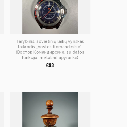
Tarybinis, sovietinių laikų vyriškas
laikrodis „Vostok Komandirskie“
(Восток Командирские, su datos
funkcija, metalinė apyrankė)
€
93