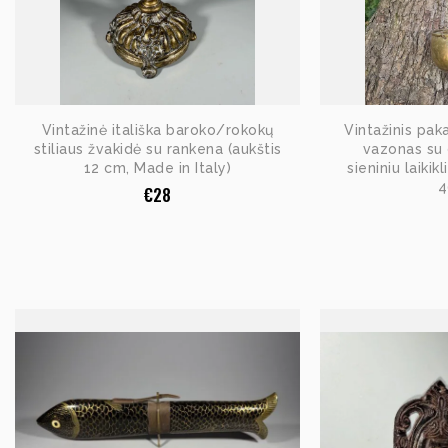
Vintažinė itališka baroko/rokokų
Vintažinis pak
stiliaus žvakidė su rankena (aukštis
vazonas su
12 cm, Made in Italy)
sieniniu laikik
4
€
28