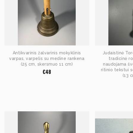
Antikvarinis žalvarinis mokyklinis
Judaistinė Tor
varpas, varpelis su medine rankena
tradicinė r
(25 cm, skersmuo 11 cm)
naudojama šve
ritinio tekstui
€
48
(13 