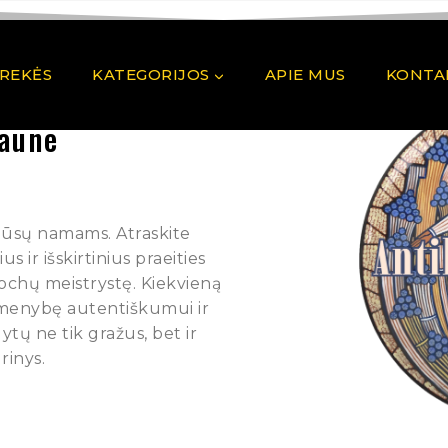
PREKĖS
KATEGORIJOS
APIE MUS
KONTA
Kaune
 Jūsų namams. Atraskite
 ir išskirtinius praeities
pochų meistrystę. Kiekvieną
rmenybę autentiškumui ir
ytų ne tik gražus, bet ir
rinys.