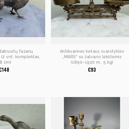
idabruotų fazanų
Antikvarinės ketaus svarstyklės
ė (2 vnt. komplektas,
„MARS“ su žalvario lėkštėmis
8 cm)
(1890–1920 m., 5 kg)
€
148
€
93