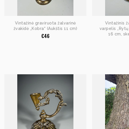
Vintažinė graviruota žalvarinė
Vintažinis ž
žvakidė „Kobra“ (Aukštis 11 cm)
varpelis „Rytų
16 cm, sk
€
46