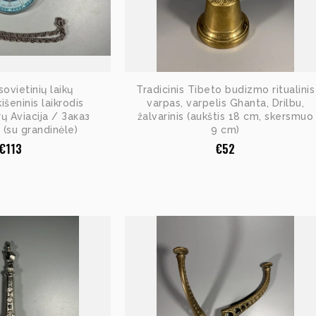
sovietinių laikų
Tradicinis Tibeto budizmo ritualinis
išeninis laikrodis
varpas, varpelis Ghanta, Drilbu,
rų Aviacija / Заказ
žalvarinis (aukštis 18 cm, skersmuo
su grandinėle)
9 cm)
€
113
€
52