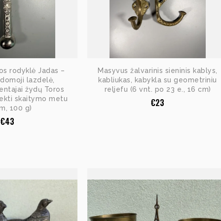
os rodyklė Jadas –
Masyvus žalvarinis sieninis kablys,
odomoji lazdelė,
kabliukas, kabykla su geometriniu
ntajai žydų Toros
reljefu (6 vnt. po 23 e., 16 cm)
 sekti skaitymo metu
€
23
cm, 100 g)
€
43