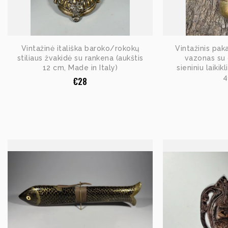
Vintažinė itališka baroko/rokokų
Vintažinis pak
stiliaus žvakidė su rankena (aukštis
vazonas su
12 cm, Made in Italy)
sieniniu laikik
4
€
28