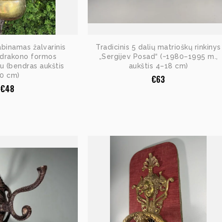
abinamas žalvarinis
Tradicinis 5 dalių matrioškų rinkinys
 drakono formos
„Sergijev Posad“ (~1980–1995 m.,
liu (bendras aukštis
aukštis 4–18 cm)
0 cm)
€
63
€
48