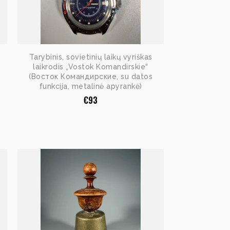
Tarybinis, sovietinių laikų vyriškas
laikrodis „Vostok Komandirskie“
(Восток Командирские, su datos
funkcija, metalinė apyrankė)
€
93