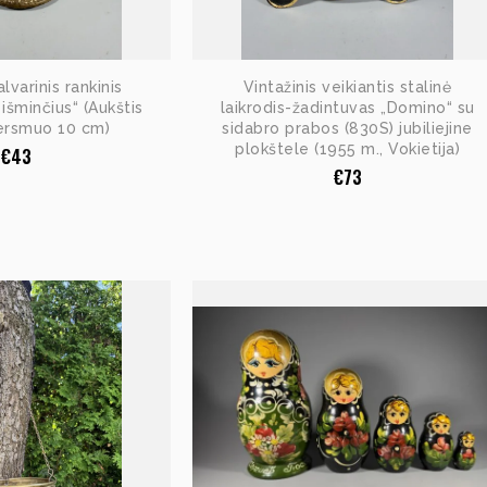
alvarinis rankinis
Vintažinis veikiantis stalinė
 išminčius“ (Aukštis
laikrodis-žadintuvas „Domino“ su
ersmuo 10 cm)
sidabro prabos (830S) jubiliejine
plokštele (1955 m., Vokietija)
€
43
€
73