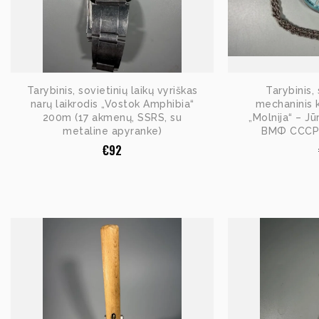
Tarybinis, sovietinių laikų vyriškas
Tarybinis, 
narų laikrodis „Vostok Amphibia“
mechaninis k
200m (17 akmenų, SSRS, su
„Molnija“ – Jū
metaline apyranke)
ВМФ СССР (
€
92