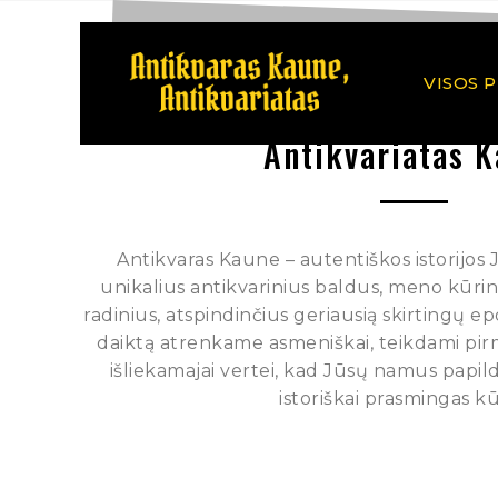
VISOS 
Antikvariatas 
Antikvaras Kaune – autentiškos istorijos
unikalius antikvarinius baldus, meno kūrinius
radinius, atspindinčius geriausią skirtingų e
daiktą atrenkame asmeniškai, teikdami pi
išliekamajai vertei, kad Jūsų namus papild
istoriškai prasmingas kū