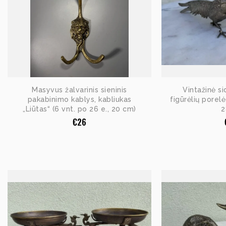
Masyvus žalvarinis sieninis
Vintažinė s
pakabinimo kablys, kabliukas
figūrėlių porel
„Liūtas“ (6 vnt. po 26 e., 20 cm)
2
€
26