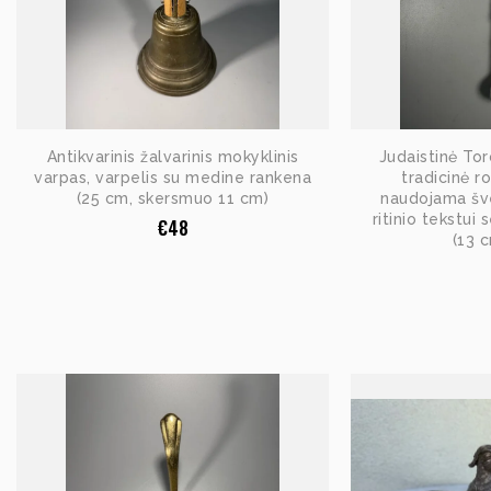
Antikvarinis žalvarinis mokyklinis
Judaistinė Tor
varpas, varpelis su medine rankena
tradicinė r
(25 cm, skersmuo 11 cm)
naudojama šve
ritinio tekstui
€
48
(13 