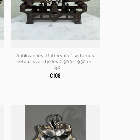
Antikvarinės „Robervalio“ sistemos
ketaus svarstyklės (1900–1930 m.,
1 kg)
€
108