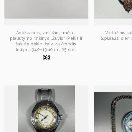
Antikvarinis, vintažinis mėsos
Vintažinis s
pjaustymo rinkinys „Žuvis“ (Peilis ir
(špižiaus) sieni
šakutė dėkle, žalvaris/medis,
Indija, 1940–1960 m., 25 cm.)
€
63