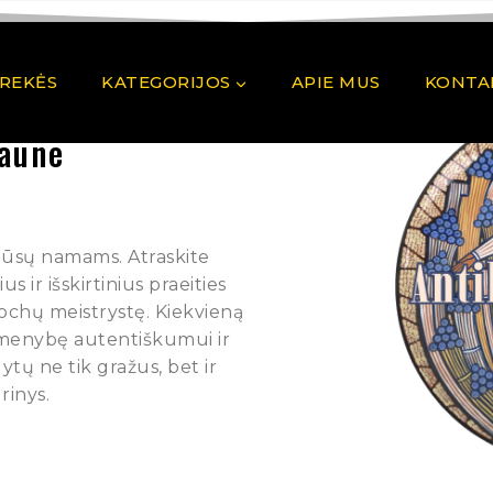
PREKĖS
KATEGORIJOS
APIE MUS
KONTA
Kaune
 Jūsų namams. Atraskite
 ir išskirtinius praeities
pochų meistrystę. Kiekvieną
rmenybę autentiškumui ir
ytų ne tik gražus, bet ir
rinys.