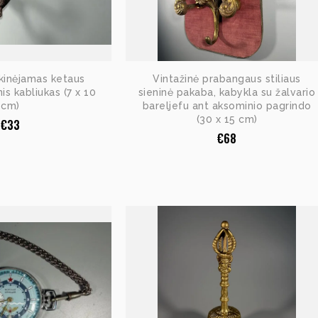
ukinėjamas ketaus
Vintažinė prabangaus stiliaus
nis kabliukas (7 x 10
sieninė pakaba, kabykla su žalvario
cm)
bareljefu ant aksominio pagrindo
(30 x 15 cm)
€
33
€
68