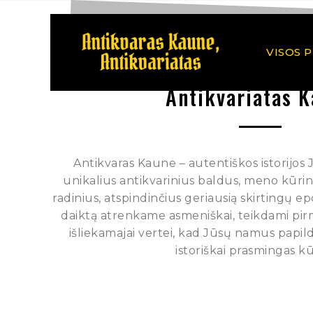
VISOS 
Antikvariatas 
Antikvaras Kaune – autentiškos istorijos
unikalius antikvarinius baldus, meno kūrinius
radinius, atspindinčius geriausią skirtingų e
daiktą atrenkame asmeniškai, teikdami pi
išliekamajai vertei, kad Jūsų namus papild
istoriškai prasmingas kū