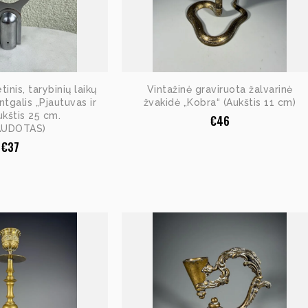
tinis, tarybinių laikų
Vintažinė graviruota žalvarinė
ntgalis „Pjautuvas ir
žvakidė „Kobra“ (Aukštis 11 cm)
Aukštis 25 cm.
€
46
AUDOTAS)
€
37