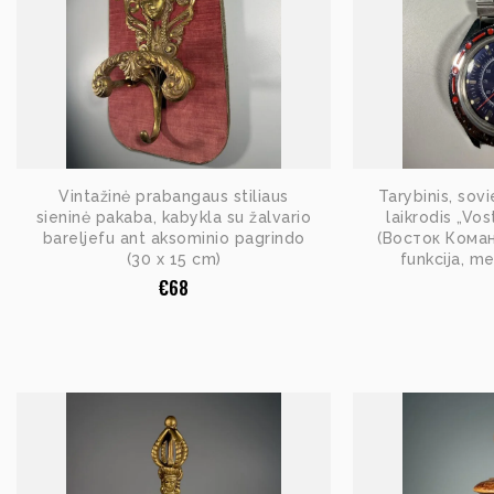
Vintažinė prabangaus stiliaus
Tarybinis, sovi
sieninė pakaba, kabykla su žalvario
laikrodis „Vo
bareljefu ant aksominio pagrindo
(Восток Коман
(30 x 15 cm)
funkcija, m
€
68