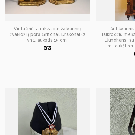
Vintažinė, antikvarinė žalvarinių
Antikvarini
žvakidžių pora Grifonai, Drakonai (2
laikrodžių meist
vnt., aukštis 15 cm)
„Junghans“ su
m., aukštis 1
€
63