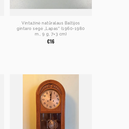
Vintažinė natūralaus Baltijos
gintaro segė „Lapas“ (1960-1980
m., 9 g, 7×3 cm)
€
16