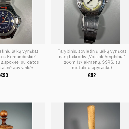
etinių laikų vyriškas
Tarybinis, sovietinių laikų vyriškas
stok Komandirskie“
narų laikrodis „Vostok Amphibia“
дирские, su datos
200m (17 akmenų, SSRS, su
etalinė apyrankė)
metaline apyranke)
€
93
€
92