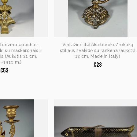
Istorizmo epochos
Vintažinė itališka baroko/rokokų
dė su maskaronais ir
stiliaus žvakidė su rankena (aukštis
is (Aukštis 21 cm,
12 cm, Made in Italy)
–1910 m.)
€
28
€
53