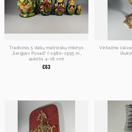
Tradicinis 5 dalių matrioškų rinkinys
Vintažinė žalva
„Sergijev Posad“ (~1980–1995 m.,
(Aukš
aukštis 4–18 cm)
€
63