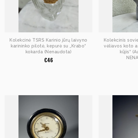
Kolekcinė TSRS Karinio jūrų laivyno
Kolekcinis sovie
karininko pilotė, kepurė su „Krabo“
vėliavos koto a
kokarda (Nenaudota)
kūjis“ (
NEN
€
46