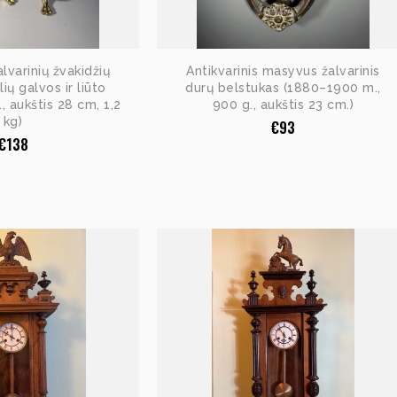
alvarinių žvakidžių
Antikvarinis masyvus žalvarinis
ių galvos ir liūto
durų belstukas (1880–1900 m.,
., aukštis 28 cm, 1,2
900 g., aukštis 23 cm.)
kg)
€
93
€
138