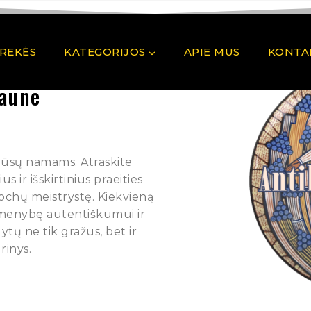
PREKĖS
KATEGORIJOS
APIE MUS
KONTA
Kaune
 Jūsų namams. Atraskite
 ir išskirtinius praeities
pochų meistrystę. Kiekvieną
rmenybę autentiškumui ir
ytų ne tik gražus, bet ir
rinys.