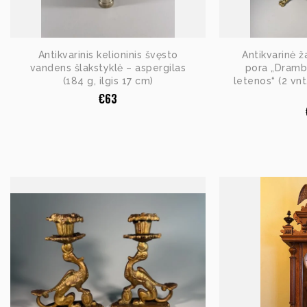
Antikvarinis kelioninis švęsto
Antikvarinė ž
vandens šlakstyklė – aspergilas
pora „Drambl
(184 g, ilgis 17 cm)
letenos“ (2 vnt
€
63