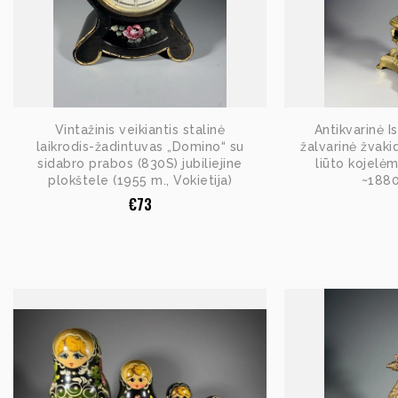
Vintažinis veikiantis stalinė
Antikvarinė 
laikrodis-žadintuvas „Domino“ su
žalvarinė žvaki
sidabro prabos (830S) jubiliejine
liūto kojelėm
plokštele (1955 m., Vokietija)
~1880
€
73