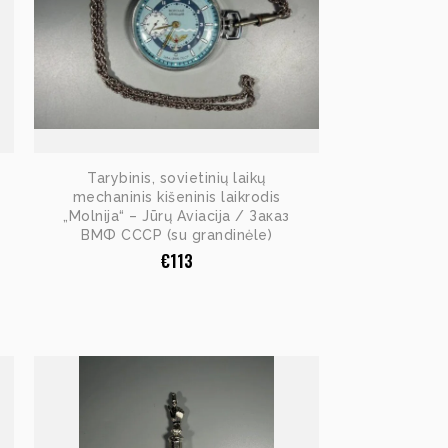
Tarybinis, sovietinių laikų
mechaninis kišeninis laikrodis
„Molnija“ – Jūrų Aviacija / Заказ
ВМФ СССР (su grandinėle)
€
113