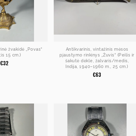
rinė žvakidė „Povas“
Antikvarinis, vintažinis mėsos
tis 15 cm.)
pjaustymo rinkinys „Žuvis“ (Peilis ir
šakutė dėkle, žalvaris/medis,
€
32
Indija, 1940–1960 m., 25 cm.)
€
63