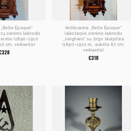
s „Belle Époque“
Antikvarinis „Belle Époque“
rų sieninis laikrodis
laikotarpio sieninis laikrodis
 ereliu (1890–1910
„Junghans“ su žirgo skulptūra
00 cm, veikiantis)
(1890–1910 m., aukštis 87 cm,
veikiantis)
€
328
€
318