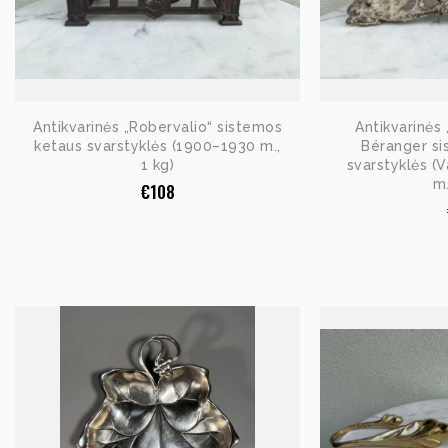
Antikvarinės „Robervalio“ sistemos
Antikvarinės 
ketaus svarstyklės (1900–1930 m.,
Béranger si
1 kg)
svarstyklės (
m.
€
108