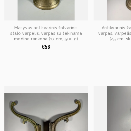
Masyvus antikvarinis žalvarinis
Antikvarinis ž
stalo varpelis, varpas su tekinama
varpas, varpeli
medine rankena (17 cm, 500 g)
(25 cm, s
€
58