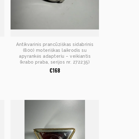
Antikvarinis prancūziškas sidabrinis
(800) moteriškas laikrodis su
apyrankės adapteriu – veikiantis
(krabo praba, serijos nr. 272235)
€
168