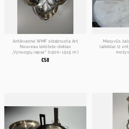
Antikvarinė WMF sidabruota Art
Masyvūs žalv
Nouveau lėkštelė-dėklas
laikikliai (2 v
„Vynuogių lapas“ (1900–1915 m.)
motyv
€
58