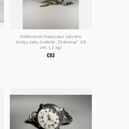
Antikvarinė masyvaus žalvario
dviejų šakų žvakidė „Drakonas“ (18
cm, 1,2 kg)
€
93