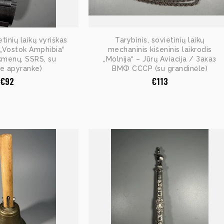
etinių laikų vyriškas
Tarybinis, sovietinių laikų
s „Vostok Amphibia“
mechaninis kišeninis laikrodis
kmenų, SSRS, su
„Molnija“ – Jūrų Aviacija / Заказ
e apyranke)
ВМФ СССР (su grandinėle)
€
92
€
113