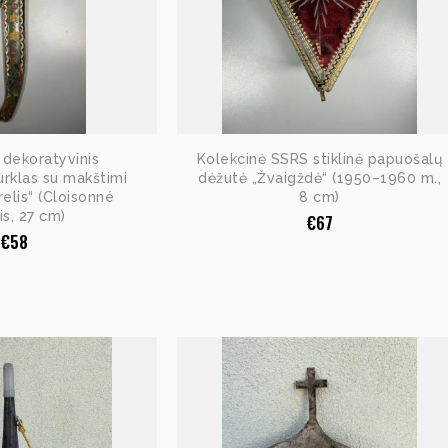
s dekoratyvinis
Kolekcinė SSRS stiklinė papuošalų
rklas su makštimi
dėžutė „Žvaigždė“ (1950–1960 m.,
relis“ (Cloisonné
8 cm)
s, 27 cm)
€
67
€
58