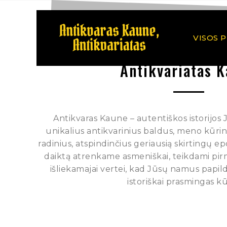
VISOS 
Antikvariatas 
Antikvaras Kaune – autentiškos istorijos
unikalius antikvarinius baldus, meno kūrinius
radinius, atspindinčius geriausią skirtingų e
daiktą atrenkame asmeniškai, teikdami pi
išliekamajai vertei, kad Jūsų namus papild
istoriškai prasmingas kū