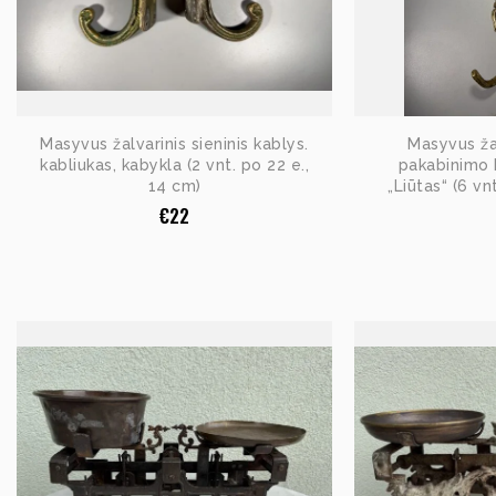
Masyvus žalvarinis sieninis kablys.
Masyvus žal
kabliukas, kabykla (2 vnt. po 22 e.,
pakabinimo k
14 cm)
„Liūtas“ (6 vn
€
22