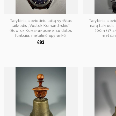
Tarybinis, sovietinių laikų vyriškas
Tarybinis, sovi
laikrodis „Vostok Komandirskie“
narų laikrodi
(Восток Командирские, su datos
200m (17 a
funkcija, metalinė apyrankė)
metalin
€
93