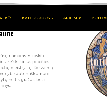
PREKĖS
KATEGORIJOS
APIE MUS
KONTA
Kaune
 Jūsų namams. Atraskite
 ir išskirtinius praeities
pochų meistrystę. Kiekvieną
rmenybę autentiškumui ir
ytų ne tik gražus, bet ir
rinys.