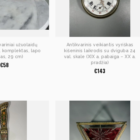
ariniai užuolaidų
Antikvarinis veikiantis vyriškas
nt. komplektas, lapo
kišeninis laikrodis su dviguba 24
as, 29 cm)
val. skale (XIX a. pabaiga – XX a.
pradžia)
€
58
€
143