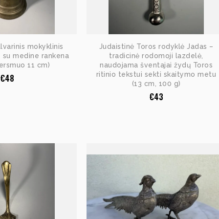
alvarinis mokyklinis
Judaistinė Toros rodyklė Jadas –
s su medine rankena
tradicinė rodomoji lazdelė,
kersmuo 11 cm)
naudojama šventajai žydų Toros
ritinio tekstui sekti skaitymo metu
€
48
(13 cm, 100 g)
€
43