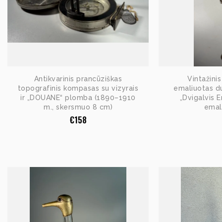
Antikvarinis prancūziškas
Vintažini
topografinis kompasas su vizyrais
emaliuotas du
ir „DOUANE“ plomba (1890–1910
„Dvigalvis E
m., skersmuo 8 cm)
emali
€
158