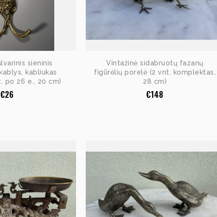
varinis sieninis
Vintažinė sidabruotų fazanų
ablys, kabliukas
figūrėlių porelė (2 vnt. komplektas,
t. po 26 e., 20 cm)
28 cm)
€
26
€
148