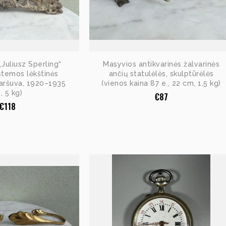
„Juliusz Sperling“
Masyvios antikvarinės žalvarinės
stemos lėkštinės
ančių statulėlės, skulptūrėlės
Varšuva, 1920–1935
(vienos kaina 87 e., 22 cm, 1,5 kg)
, 5 kg)
€
87
€
118