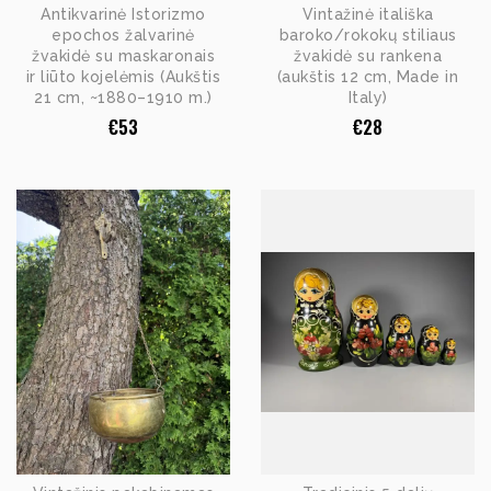
Antikvarinė Istorizmo
Vintažinė itališka
epochos žalvarinė
baroko/rokokų stiliaus
žvakidė su maskaronais
žvakidė su rankena
ir liūto kojelėmis (Aukštis
(aukštis 12 cm, Made in
21 cm, ~1880–1910 m.)
Italy)
€
53
€
28