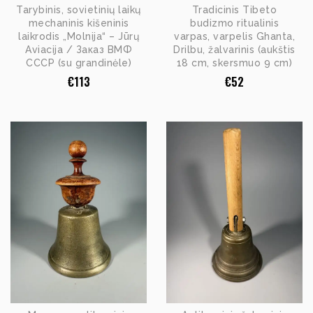
Tarybinis, sovietinių laikų
Tradicinis Tibeto
mechaninis kišeninis
budizmo ritualinis
laikrodis „Molnija“ – Jūrų
varpas, varpelis Ghanta,
Aviacija / Заказ ВМФ
Drilbu, žalvarinis (aukštis
СССР (su grandinėle)
18 cm, skersmuo 9 cm)
€
113
€
52