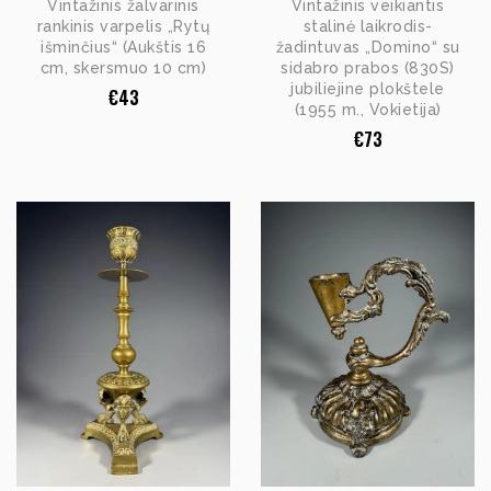
Vintažinis žalvarinis
Vintažinis veikiantis
rankinis varpelis „Rytų
stalinė laikrodis-
išminčius“ (Aukštis 16
žadintuvas „Domino“ su
cm, skersmuo 10 cm)
sidabro prabos (830S)
jubiliejine plokštele
€
43
(1955 m., Vokietija)
€
73