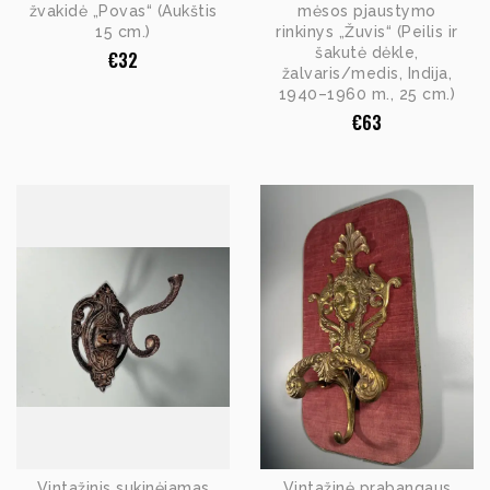
žvakidė „Povas“ (Aukštis
mėsos pjaustymo
15 cm.)
rinkinys „Žuvis“ (Peilis ir
šakutė dėkle,
€
32
žalvaris/medis, Indija,
1940–1960 m., 25 cm.)
€
63
Vintažinis sukinėjamas
Vintažinė prabangaus