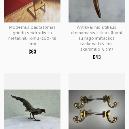
Modernus pastatomas
Antikvarinio stiliaus
grindų veidrodis su
didinamasis stiklas (lupa)
metaliniu rėmu (160×38
su rago imitacijos
cm)
rankena (18 cm,
skersmuo 5 cm)
€
63
€
43