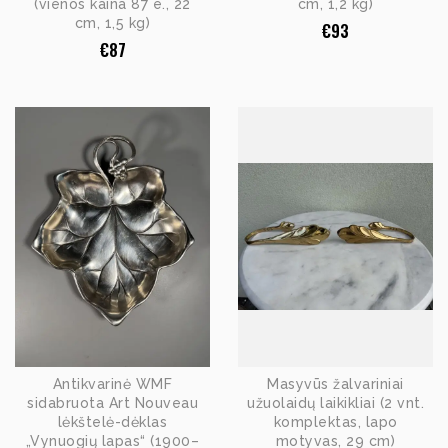
(vienos kaina 87 e., 22
cm, 1,2 kg)
cm, 1,5 kg)
€
93
€
87
Antikvarinė WMF
Masyvūs žalvariniai
sidabruota Art Nouveau
užuolaidų laikikliai (2 vnt.
lėkštelė-dėklas
komplektas, lapo
„Vynuogių lapas“ (1900–
motyvas, 29 cm)