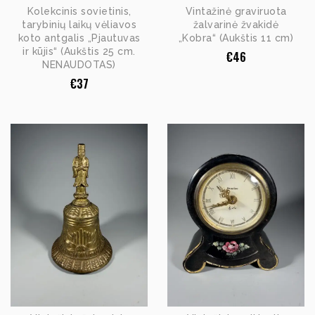
Kolekcinis sovietinis,
Vintažinė graviruota
tarybinių laikų vėliavos
žalvarinė žvakidė
koto antgalis „Pjautuvas
„Kobra“ (Aukštis 11 cm)
ir kūjis“ (Aukštis 25 cm.
€
46
NENAUDOTAS)
€
37