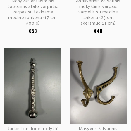
Masyvus antikvarinis
Antikvarinis žalvarinis
žalvarinis stalo varpelis,
mokyklinis varpas,
varpas su tekinama
varpelis su medine
medine rankena (17 cm,
rankena (25 cm,
500 g)
skersmuo 11 cm)
€
58
€
48
Judaistinė Toros rodyklė
Masyvus žalvarinis