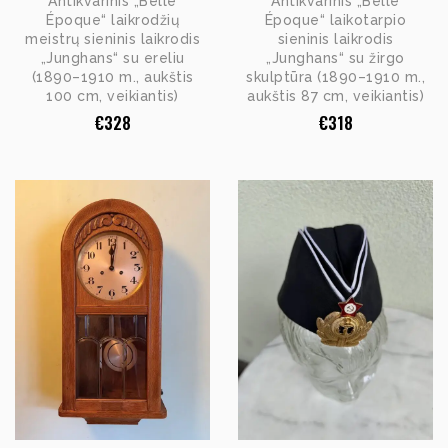
Antikvarinis „Belle
Antikvarinis „Belle
Époque“ laikrodžių
Époque“ laikotarpio
meistrų sieninis laikrodis
sieninis laikrodis
„Junghans“ su ereliu
„Junghans“ su žirgo
(1890–1910 m., aukštis
skulptūra (1890–1910 m.,
100 cm, veikiantis)
aukštis 87 cm, veikiantis)
€
328
€
318