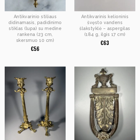
Antikvarinio stiliaus
Antikvarinis kelioninis
didinamasis, padidinimo
švęsto vandens
stiklas (lupa) su medine
šlakstyklė – aspergilas
rankena (23 cm,
(184 g, ilgis 17 cm)
skersmuo 10 cm)
€
63
€
56