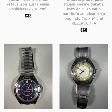
ketaus (špižiaus) sieninis
stiliaus sieninė pakaba,
kabliukas (7 x 10 cm)
kabykla su žalvario
bareljefu ant aksominio
€
33
pagrindo (30 x 15 cm)
REZERVUOTA
€
68