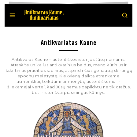
Antikvariatas Kaune
Antikvaras Kaune – autentiškos istorijos Jūsų namams.
Atraskite unikalius antikvarinius baldus, meno kūrinius ir
išskirtinius praeities radinius, atspindinčius geriausią skirtingų
epochų meistrystę. Kiekvieną daiktą atrenkame
asmeniškai, teikdami pirmenybę autentiškumui ir
išliekamajai vertei, kad Jūsų namus papildytų ne tik gražus,
bet ir istoriškai prasmingas kūrinys.