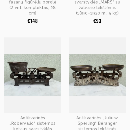
fazanų figūrėlių porelė
svarstyklės „MARS“ su
(2 vnt. komplektas, 28
žalvario lėkštėmis
cm)
(1890–1920 m., 5 kg)
€
148
€
93
Antikvarinės
Antikvarinės „Juliusz
„Robervalio“ sistemos
Sperling“ Béranger
ketaus svarstyklės
sistemos lėkštinės