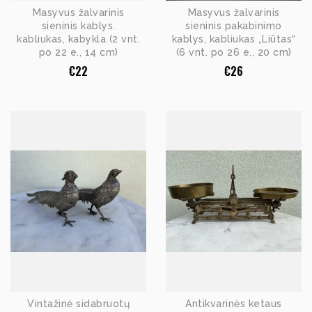
Masyvus žalvarinis
Masyvus žalvarinis
sieninis kablys.
sieninis pakabinimo
kabliukas, kabykla (2 vnt.
kablys, kabliukas „Liūtas“
po 22 e., 14 cm)
(6 vnt. po 26 e., 20 cm)
€
22
€
26
Vintažinė sidabruotų
Antikvarinės ketaus