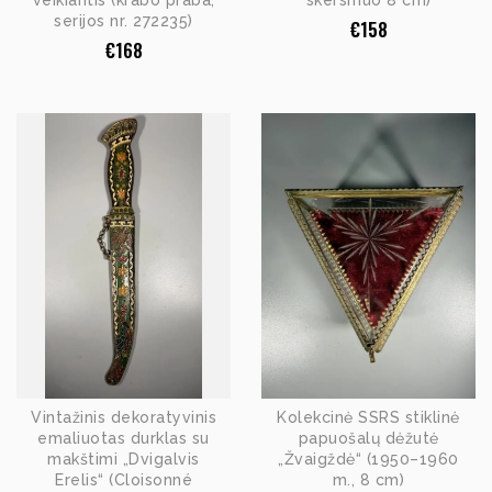
veikiantis (krabo praba,
skersmuo 8 cm)
serijos nr. 272235)
€
158
€
168
Vintažinis dekoratyvinis
Kolekcinė SSRS stiklinė
emaliuotas durklas su
papuošalų dėžutė
makštimi „Dvigalvis
„Žvaigždė“ (1950–1960
Erelis“ (Cloisonné
m., 8 cm)