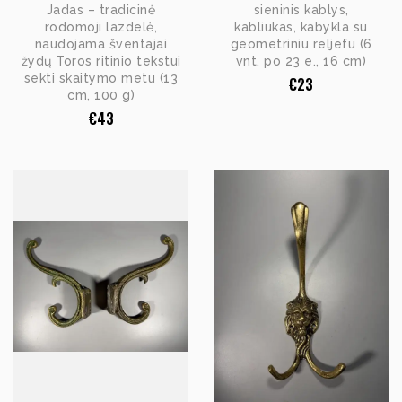
Jadas – tradicinė
sieninis kablys,
rodomoji lazdelė,
kabliukas, kabykla su
naudojama šventajai
geometriniu reljefu (6
žydų Toros ritinio tekstui
vnt. po 23 e., 16 cm)
sekti skaitymo metu (13
€
23
cm, 100 g)
€
43