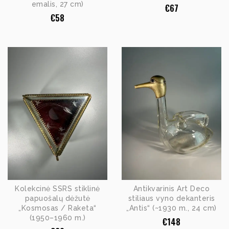
emalis, 27 cm)
€
67
€
58
Kolekcinė SSRS stiklinė
Antikvarinis Art Deco
papuošalų dėžutė
stiliaus vyno dekanteris
„Kosmosas / Raketa“
„Antis“ (~1930 m., 24 cm)
(1950–1960 m.)
€
148