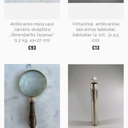
Antikvarinė masyvaus
Vintažiniai, antikvariniai
žalvario skulptūra
žalvariniai kabliukai,
„Skrendantis fazanas“
kabliukas (4 vnt., 5×4,5
(1,2 kg, 45×27 cm)
cm)
€
93
€
13