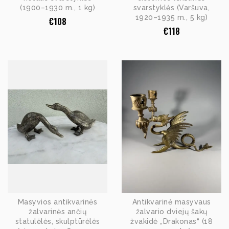
(1900–1930 m., 1 kg)
svarstyklės (Varšuva,
1920–1935 m., 5 kg)
€
108
€
118
Masyvios antikvarinės
Antikvarinė masyvaus
žalvarinės ančių
žalvario dviejų šakų
statulėlės, skulptūrėlės
žvakidė „Drakonas“ (18