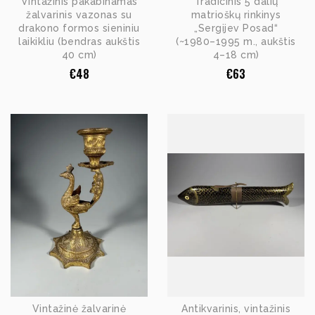
Vintažinis pakabinamas
Tradicinis 5 dalių
žalvarinis vazonas su
matrioškų rinkinys
drakono formos sieniniu
„Sergijev Posad“
laikikliu (bendras aukštis
(~1980–1995 m., aukštis
40 cm)
4–18 cm)
€
48
€
63
Vintažinė žalvarinė
Antikvarinis, vintažinis