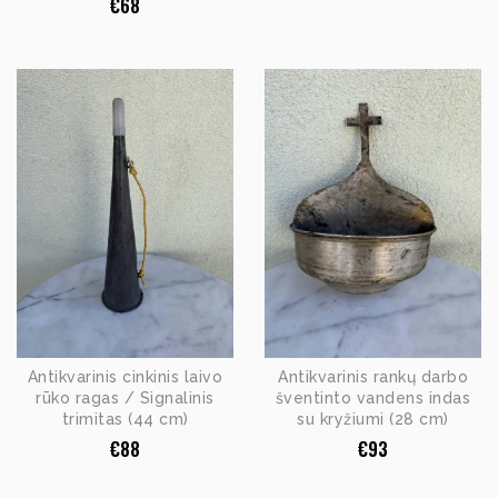
€
68
Antikvarinis cinkinis laivo
Antikvarinis rankų darbo
rūko ragas / Signalinis
šventinto vandens indas
trimitas (44 cm)
su kryžiumi (28 cm)
€
88
€
93