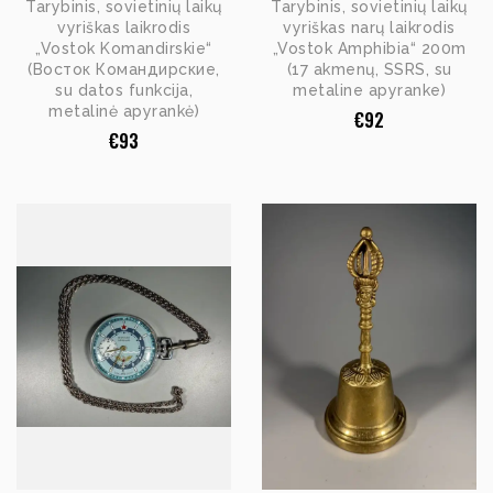
Tarybinis, sovietinių laikų
Tarybinis, sovietinių laikų
vyriškas laikrodis
vyriškas narų laikrodis
„Vostok Komandirskie“
„Vostok Amphibia“ 200m
(Восток Командирские,
(17 akmenų, SSRS, su
su datos funkcija,
metaline apyranke)
metalinė apyrankė)
€
92
€
93