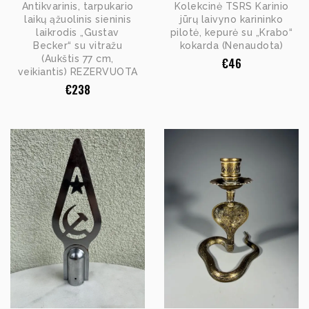
Antikvarinis, tarpukario
Kolekcinė TSRS Karinio
laikų ąžuolinis sieninis
jūrų laivyno karininko
laikrodis „Gustav
pilotė, kepurė su „Krabo“
Becker“ su vitražu
kokarda (Nenaudota)
(Aukštis 77 cm,
€
46
veikiantis) REZERVUOTA
€
238