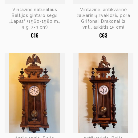
Vintažinė natūralaus
Vintažinė, antikvarinė
Baltijos gintaro segė
žalvarinių žvakidžių pora
„Lapas“ (1960-1980 m.,
Grifonai, Drakonai (2
9 g, 7×3 cm)
vnt., aukštis 15 cm)
€
16
€
63