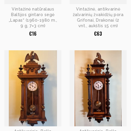
Vintažinė natūralaus
Vintažinė, antikvarinė
Baltijos gintaro segė
žalvarinių žvakidžių pora
„Lapas“ (1960-1980 m.,
Grifonai, Drakonai (2
9 g, 7×3 cm)
vnt., aukštis 15 cm)
€
16
€
63