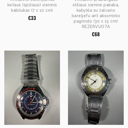
ketaus (špižiaus) sieninis
stiliaus sieninė pakaba,
kabliukas (7 x 10 cm)
kabykla su žalvario
bareljefu ant aksominio
€
33
pagrindo (30 x 15 cm)
REZERVUOTA
€
68