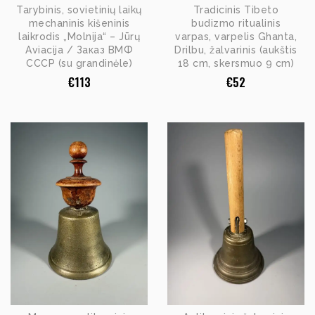
Tarybinis, sovietinių laikų
Tradicinis Tibeto
mechaninis kišeninis
budizmo ritualinis
laikrodis „Molnija“ – Jūrų
varpas, varpelis Ghanta,
Aviacija / Заказ ВМФ
Drilbu, žalvarinis (aukštis
СССР (su grandinėle)
18 cm, skersmuo 9 cm)
€
113
€
52