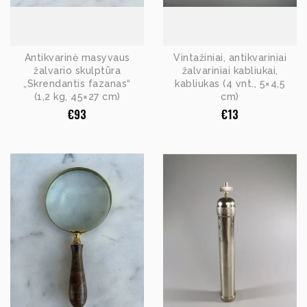
Antikvarinė masyvaus
Vintažiniai, antikvariniai
žalvario skulptūra
žalvariniai kabliukai,
„Skrendantis fazanas“
kabliukas (4 vnt., 5×4,5
(1,2 kg, 45×27 cm)
cm)
€
93
€
13