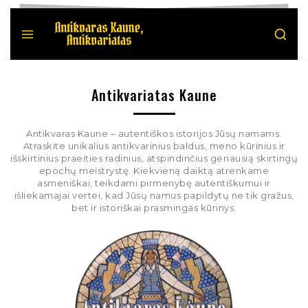
Antikvariatas Kaune
Antikvaras Kaune – autentiškos istorijos Jūsų namams.
Atraskite unikalius antikvarinius baldus, meno kūrinius ir
išskirtinius praeities radinius, atspindinčius geriausią skirtingų
epochų meistrystę. Kiekvieną daiktą atrenkame
asmeniškai, teikdami pirmenybę autentiškumui ir
išliekamajai vertei, kad Jūsų namus papildytų ne tik gražus,
bet ir istoriškai prasmingas kūrinys.