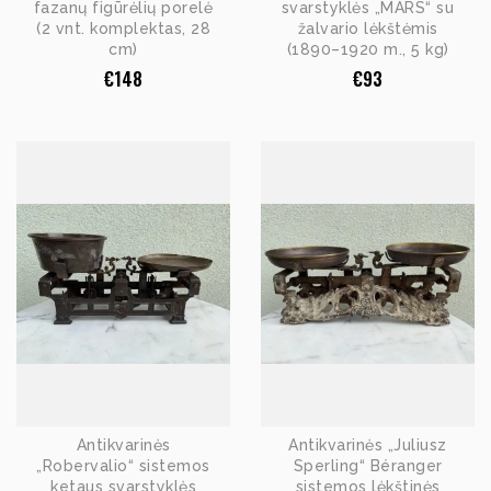
fazanų figūrėlių porelė
svarstyklės „MARS“ su
(2 vnt. komplektas, 28
žalvario lėkštėmis
cm)
(1890–1920 m., 5 kg)
€
148
€
93
Antikvarinės
Antikvarinės „Juliusz
„Robervalio“ sistemos
Sperling“ Béranger
ketaus svarstyklės
sistemos lėkštinės