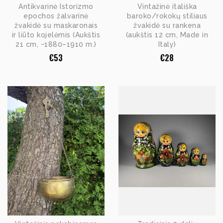
Antikvarinė Istorizmo
Vintažinė itališka
epochos žalvarinė
baroko/rokokų stiliaus
žvakidė su maskaronais
žvakidė su rankena
ir liūto kojelėmis (Aukštis
(aukštis 12 cm, Made in
21 cm, ~1880–1910 m.)
Italy)
€
53
€
28