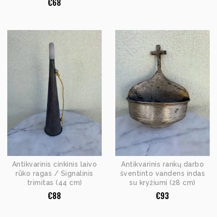
€
68
Antikvarinis cinkinis laivo
Antikvarinis rankų darbo
rūko ragas / Signalinis
šventinto vandens indas
trimitas (44 cm)
su kryžiumi (28 cm)
€
88
€
93