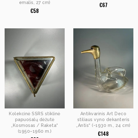
emalis, 27 cm)
€
67
€
58
Kolekcinė SSRS stiklinė
Antikvarinis Art Deco
papuošalų dėžutė
stiliaus vyno dekanteris
„Kosmosas / Raketa“
„Antis“ (~1930 m., 24 cm)
(1950–1960 m.)
€
148