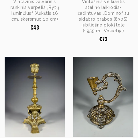
Vintažinis žalvarinis
Vintažinis veikiantis
rankinis varpelis „Rytų
stalinė laikrodis-
išminčius“ (Aukštis 16
žadintuvas „Domino“ su
cm, skersmuo 10 cm)
sidabro prabos (830S)
jubiliejine plokštele
€
43
(1955 m., Vokietija)
€
73