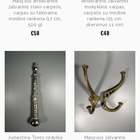
Masyvus antikvarinis
Antikvarinis žalvarinis
žalvarinis stalo varpelis,
mokyklinis varpas,
varpas su tekinama
varpelis su medine
medine rankena (17 cm,
rankena (25 cm,
500 g)
skersmuo 11 cm)
€
58
€
48
Judaistinė Toros rodyklė
Masyvus žalvarinis