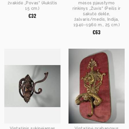
žvakidė „Povas“ (Aukštis
mėsos pjaustymo
15 cm.)
rinkinys „Žuvis“ (Peilis ir
šakutė dėkle,
€
32
žalvaris/medis, Indija,
1940–1960 m., 25 cm.)
€
63
Vintažinis sukinėjamas
Vintažinė prabangaus