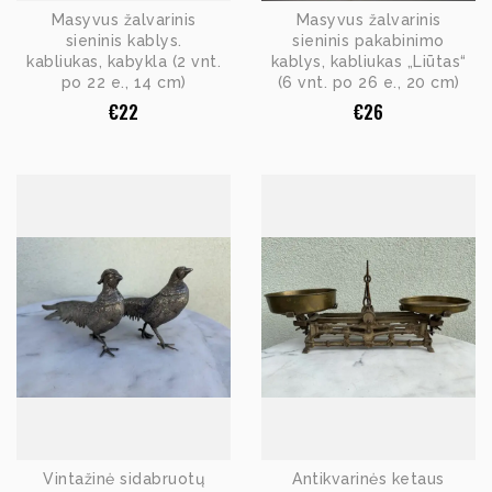
Masyvus žalvarinis
Masyvus žalvarinis
sieninis kablys.
sieninis pakabinimo
kabliukas, kabykla (2 vnt.
kablys, kabliukas „Liūtas“
po 22 e., 14 cm)
(6 vnt. po 26 e., 20 cm)
€
22
€
26
Vintažinė sidabruotų
Antikvarinės ketaus