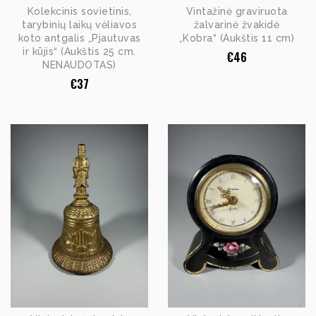
Kolekcinis sovietinis,
Vintažinė graviruota
tarybinių laikų vėliavos
žalvarinė žvakidė
koto antgalis „Pjautuvas
„Kobra“ (Aukštis 11 cm)
ir kūjis“ (Aukštis 25 cm.
€
46
NENAUDOTAS)
€
37