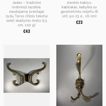
Jadas – tradicinė
sieninis kablys,
rodomoji lazdelė,
kabliukas, kabykla su
naudojama šventajai
geometriniu reljefu (6
žydų Toros ritinio tekstui
vnt. po 23 e., 16 cm)
sekti skaitymo metu (13
€
23
cm, 100 g)
€
43