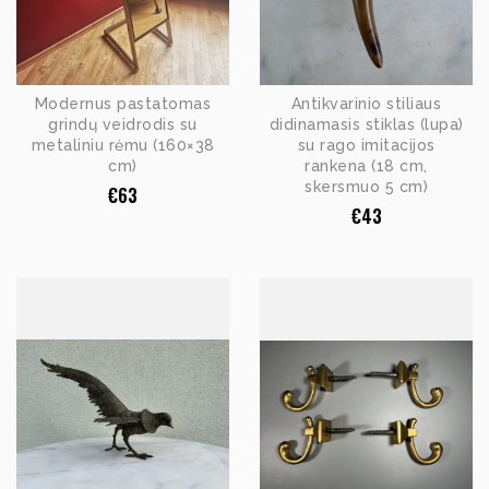
Modernus pastatomas
Antikvarinio stiliaus
grindų veidrodis su
didinamasis stiklas (lupa)
metaliniu rėmu (160×38
su rago imitacijos
cm)
rankena (18 cm,
skersmuo 5 cm)
€
63
€
43