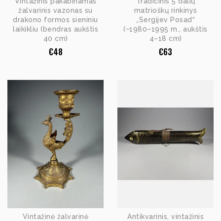
Vintažinis pakabinamas
Tradicinis 5 dalių
žalvarinis vazonas su
matrioškų rinkinys
drakono formos sieniniu
„Sergijev Posad“
laikikliu (bendras aukštis
(~1980–1995 m., aukštis
40 cm)
4–18 cm)
€
48
€
63
Vintažinė žalvarinė
Antikvarinis, vintažinis