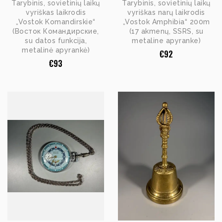
Tarybinis, sovietinių laikų
Tarybinis, sovietinių laikų
vyriškas laikrodis
vyriškas narų laikrodis
„Vostok Komandirskie“
„Vostok Amphibia“ 200m
(Восток Командирские,
(17 akmenų, SSRS, su
su datos funkcija,
metaline apyranke)
metalinė apyrankė)
€
92
€
93