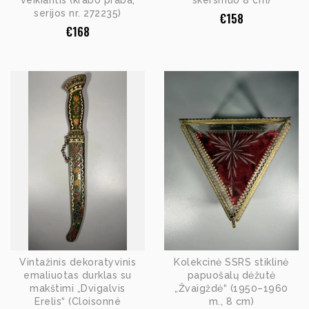
veikiantis (krabo praba,
skersmuo 8 cm)
serijos nr. 272235)
€
158
€
168
Vintažinis dekoratyvinis
Kolekcinė SSRS stiklinė
emaliuotas durklas su
papuošalų dėžutė
makštimi „Dvigalvis
„Žvaigždė“ (1950–1960
Erelis“ (Cloisonné
m., 8 cm)