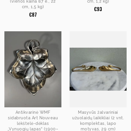
(vienos kaina 87 e., 22
cm, 1,2 kg)
cm, 1,5 kg)
€
93
€
87
Antikvarinė WMF
Masyvūs žalvariniai
sidabruota Art Nouveau
užuolaidų laikikliai (2 vnt.
lėkštelė-dėklas
komplektas, lapo
„Vynuogių lapas“ (1900–
motyvas, 29 cm)