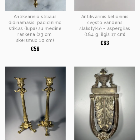
Antikvarinio stiliaus
Antikvarinis kelioninis
didinamasis, padidinimo
švęsto vandens
stiklas (lupa) su medine
šlakstyklė – aspergilas
rankena (23 cm,
(184 g, ilgis 17 cm)
skersmuo 10 cm)
€
63
€
56