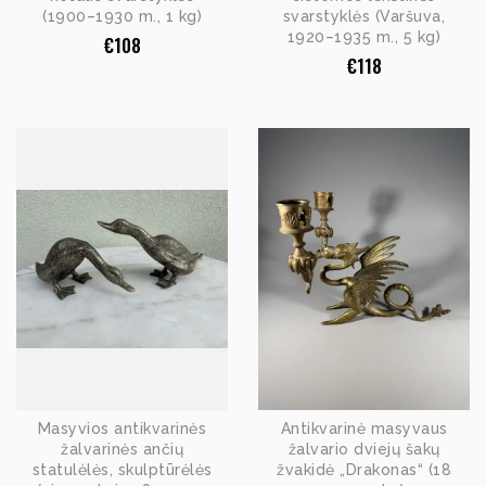
(1900–1930 m., 1 kg)
svarstyklės (Varšuva,
1920–1935 m., 5 kg)
€
108
€
118
Masyvios antikvarinės
Antikvarinė masyvaus
žalvarinės ančių
žalvario dviejų šakų
statulėlės, skulptūrėlės
žvakidė „Drakonas“ (18