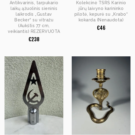
Antikvarinis, tarpukario
Kolekcinė TSRS Karinio
laikų ąžuolinis sieninis
jūrų laivyno karininko
laikrodis „Gustav
pilotė, kepurė su „Krabo“
Becker“ su vitražu
kokarda (Nenaudota)
(Aukštis 77 cm,
€
46
veikiantis) REZERVUOTA
€
238