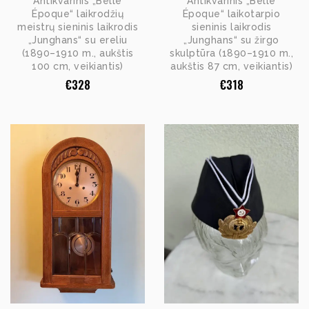
Antikvarinis „Belle
Antikvarinis „Belle
Époque“ laikrodžių
Époque“ laikotarpio
meistrų sieninis laikrodis
sieninis laikrodis
„Junghans“ su ereliu
„Junghans“ su žirgo
(1890–1910 m., aukštis
skulptūra (1890–1910 m.,
100 cm, veikiantis)
aukštis 87 cm, veikiantis)
€
328
€
318