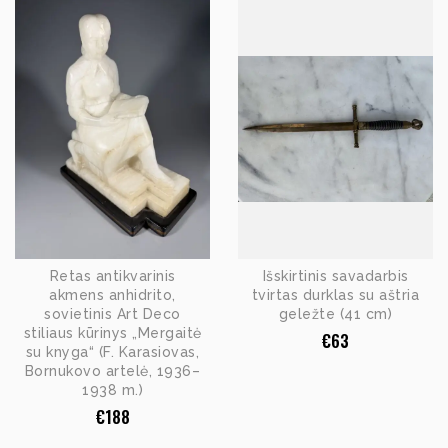
Retas antikvarinis
Išskirtinis savadarbis
akmens anhidrito,
tvirtas durklas su aštria
sovietinis Art Deco
geležte (41 cm)
stiliaus kūrinys „Mergaitė
€
63
su knyga“ (F. Karasiovas,
Bornukovo artelė, 1936–
1938 m.)
€
188