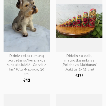
Didelė retas rumunų
Didelis 10 dalių
porceliano/keramikos
matrioškų rinkinys
šuns statulėlė „Cervit /
„Polchovo Maidanas“
Iris“ (Cluj-Napoca, 30
(Aukštis 2–32 cm)
cm)
€
128
€
43