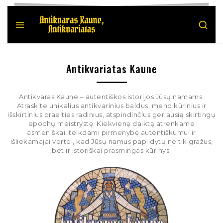
Antikvariatas Kaune
Antikvaras Kaune – autentiškos istorijos Jūsų namams.
Atraskite unikalius antikvarinius baldus, meno kūrinius ir
išskirtinius praeities radinius, atspindinčius geriausią skirtingų
epochų meistrystę. Kiekvieną daiktą atrenkame
asmeniškai, teikdami pirmenybę autentiškumui ir
išliekamajai vertei, kad Jūsų namus papildytų ne tik gražus,
bet ir istoriškai prasmingas kūrinys.