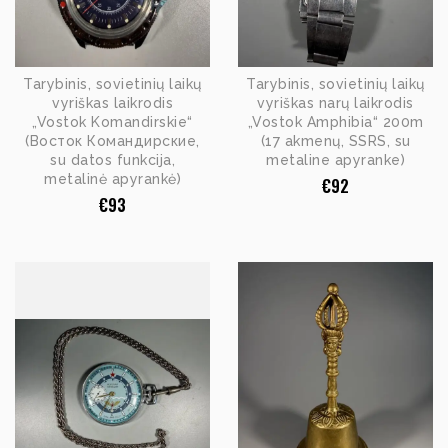
Tarybinis, sovietinių laikų
Tarybinis, sovietinių laikų
vyriškas laikrodis
vyriškas narų laikrodis
„Vostok Komandirskie“
„Vostok Amphibia“ 200m
(Восток Командирские,
(17 akmenų, SSRS, su
su datos funkcija,
metaline apyranke)
metalinė apyrankė)
€
92
€
93