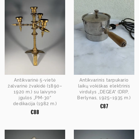
Antikvarinė 5-vietė
Antikvarinis tarpukario
žalvarinė žvakidė (1890–
laikų vokiškas elektrinis
1920 m.) su laivyno
virdulys „DEGEA“ (DRP,
įgulos „PM-30“
Berlynas, 1925–1935 m.)
dedikacija (1982 m.)
€
87
€
88