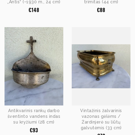
„Antis“ (~1930 m., 24 cm)
trimitas (44 cm)
€
148
€
88
Antikvarinis rankų darbo
Vintažinis žalvarinis
šventinto vandens indas
vazonas gėlėms /
su kryžiumi (28 cm)
Žardinjerė su liūtų
galvutėmis (33 cm)
€
93