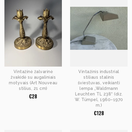
Vintažinė žalvarinė
Vintažinis industrial
žvakidė su augaliniais
stiliaus stalinis
motyvais (Art Nouveau
šviestuvas, veikianti
stilius, 21 cm)
lempa „Waldmann
Leuchten TL 238“ (diz.
€
28
W. Tümpel, 1960–1970
m.)
€
128