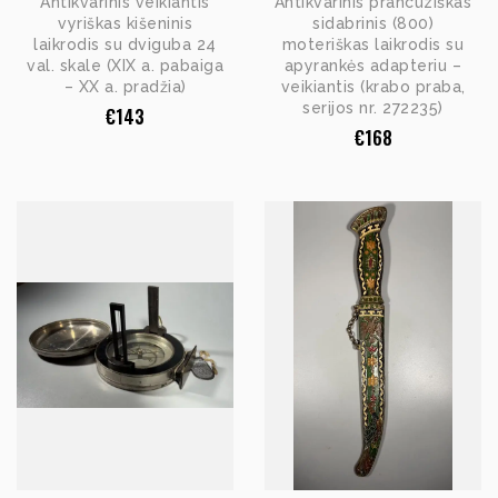
Antikvarinis veikiantis
Antikvarinis prancūziškas
vyriškas kišeninis
sidabrinis (800)
laikrodis su dviguba 24
moteriškas laikrodis su
val. skale (XIX a. pabaiga
apyrankės adapteriu –
– XX a. pradžia)
veikiantis (krabo praba,
serijos nr. 272235)
€
143
€
168