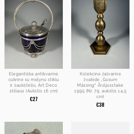
Elegantiška antikvarinė
Kolekcinė žalvarinė
cukrinė su mėlynu stiklu
žvakidė „Gusum
ir šaukšteliu, Art Deco
Mässing“ Årsljusstake
stiliaus (Aukštis 16 cm)
1995 (Nr. 79, aukštis 14,5
cm)
€
27
€
38