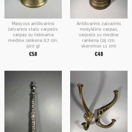
Masyvus antikvarinis
Antikvarinis žalvarinis
žalvarinis stalo varpelis,
mokyklinis varpas,
varpas su tekinama
varpelis su medine
medine rankena (17 cm,
rankena (25 cm,
500 g)
skersmuo 11 cm)
€
58
€
48