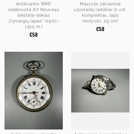
Antikvarinė WMF
Masyvūs žalvariniai
sidabruota Art Nouveau
užuolaidų laikikliai (2 vnt.
lėkštelė-dėklas
komplektas, lapo
„Vynuogių lapas“ (1900–
motyvas, 29 cm)
1915 m.)
€
58
€
58