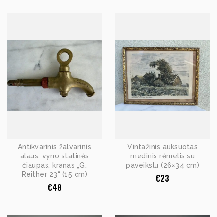
Antikvarinis žalvarinis
Vintažinis auksuotas
alaus, vyno statinės
medinis rėmelis su
čiaupas, kranas „G.
paveikslu (26×34 cm)
Reither 23“ (15 cm)
€
23
€
48