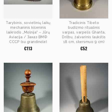
Tarybinis, sovietinių laikų
Tradicinis Tibeto
mechaninis kišeninis
budizmo ritualinis
laikrodis „Molnija“ – Jūrų
varpas, varpelis Ghanta,
Aviacija / Заказ ВМФ
Drilbu, žalvarinis (aukštis
СССР (su grandinėle)
18 cm, skersmuo 9 cm)
€
113
€
52