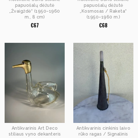
papuošalų dėžutė
papuošalų dėžutė
„Žvaigždė“ (1950–1960
„Kosmosas / Raketa“
m., 8 cm)
(1950–1960 m.)
€
67
€
68
Antikvarinis Art Deco
Antikvarinis cinkinis laivo
stiliaus vyno dekanteris
rūko ragas / Signalinis