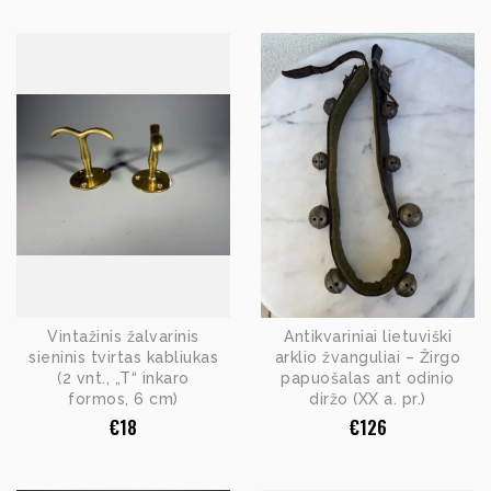
Vintažinis žalvarinis
Antikvariniai lietuviški
sieninis tvirtas kabliukas
arklio žvanguliai – Žirgo
(2 vnt., „T“ inkaro
papuošalas ant odinio
formos, 6 cm)
diržo (XX a. pr.)
€
18
€
126