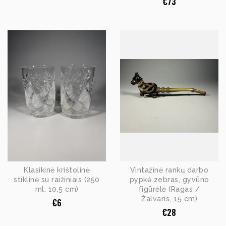
€
73
Klasikinė krištolinė
Vintažinė rankų darbo
stiklinė su raižiniais (250
pypkė zebras, gyvūno
ml, 10,5 cm)
figūrėlė (Ragas /
Žalvaris, 15 cm)
€
6
€
28