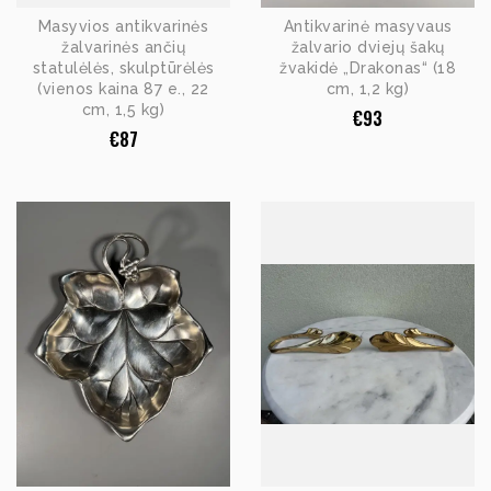
Masyvios antikvarinės
Antikvarinė masyvaus
žalvarinės ančių
žalvario dviejų šakų
statulėlės, skulptūrėlės
žvakidė „Drakonas“ (18
(vienos kaina 87 e., 22
cm, 1,2 kg)
cm, 1,5 kg)
€
93
€
87