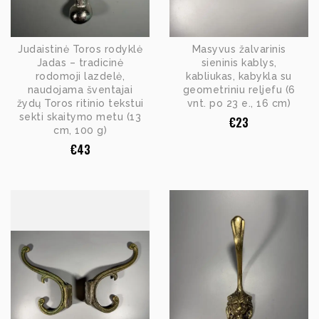
Judaistinė Toros rodyklė
Masyvus žalvarinis
Jadas – tradicinė
sieninis kablys,
rodomoji lazdelė,
kabliukas, kabykla su
naudojama šventajai
geometriniu reljefu (6
žydų Toros ritinio tekstui
vnt. po 23 e., 16 cm)
sekti skaitymo metu (13
€
23
cm, 100 g)
€
43