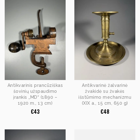
Antikvarinis prancūziškas
Antikvarinė žalvarinė
šovinių užspaudimo
žvakidė su žvakės
įrankis „MD“ (1890 –
išstūmimo mechanizmu
1920 m., 13 cm)
(XIX a., 15 cm, 650 g)
€
43
€
48