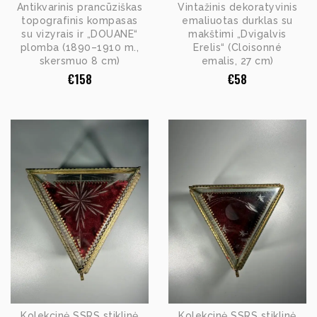
Antikvarinis prancūziškas
Vintažinis dekoratyvinis
topografinis kompasas
emaliuotas durklas su
su vizyrais ir „DOUANE“
makštimi „Dvigalvis
plomba (1890–1910 m.,
Erelis“ (Cloisonné
skersmuo 8 cm)
emalis, 27 cm)
€
158
€
58
Kolekcinė SSRS stiklinė
Kolekcinė SSRS stiklinė