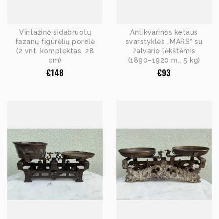
Vintažinė sidabruotų
Antikvarinės ketaus
fazanų figūrėlių porelė
svarstyklės „MARS“ su
(2 vnt. komplektas, 28
žalvario lėkštėmis
cm)
(1890–1920 m., 5 kg)
€
148
€
93