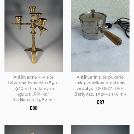
Antikvarinė 5-vietė
Antikvarinis tarpukario
žalvarinė žvakidė (1890–
laikų vokiškas elektrinis
1920 m.) su laivyno
virdulys „DEGEA“ (DRP,
įgulos „PM-30“
Berlynas, 1925–1935 m.)
dedikacija (1982 m.)
€
87
€
88