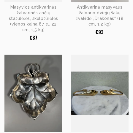
Masyvios antikvarinės
Antikvarinė masyvaus
žalvarinės ančių
žalvario dviejų šakų
statulėlės, skulptūrėlės
žvakidė „Drakonas“ (18
(vienos kaina 87 e., 22
cm, 1,2 kg)
cm, 1,5 kg)
€
93
€
87