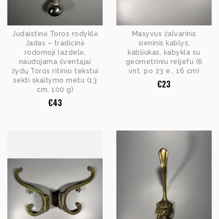
Judaistinė Toros rodyklė
Masyvus žalvarinis
Jadas – tradicinė
sieninis kablys,
rodomoji lazdelė,
kabliukas, kabykla su
naudojama šventajai
geometriniu reljefu (6
žydų Toros ritinio tekstui
vnt. po 23 e., 16 cm)
sekti skaitymo metu (13
€
23
cm, 100 g)
€
43