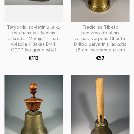
Tarybinis, sovietinių laikų
Tradicinis Tibeto
mechaninis kišeninis
budizmo ritualinis
laikrodis „Molnija“ – Jūrų
varpas, varpelis Ghanta,
Aviacija / Заказ ВМФ
Drilbu, žalvarinis (aukštis
СССР (su grandinėle)
18 cm, skersmuo 9 cm)
€
113
€
52