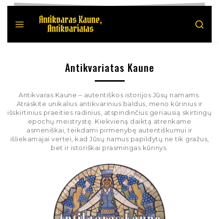
Antikvariatas Kaune
Antikvaras Kaune – autentiškos istorijos Jūsų namams.
Atraskite unikalius antikvarinius baldus, meno kūrinius ir
išskirtinius praeities radinius, atspindinčius geriausią skirtingų
epochų meistrystę. Kiekvieną daiktą atrenkame
asmeniškai, teikdami pirmenybę autentiškumui ir
išliekamajai vertei, kad Jūsų namus papildytų ne tik gražus,
bet ir istoriškai prasmingas kūrinys.