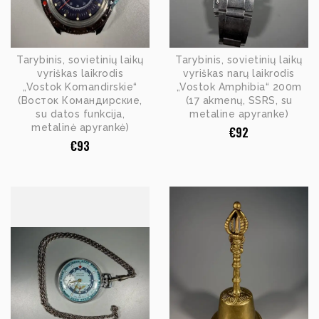
Tarybinis, sovietinių laikų
Tarybinis, sovietinių laikų
vyriškas laikrodis
vyriškas narų laikrodis
„Vostok Komandirskie“
„Vostok Amphibia“ 200m
(Восток Командирские,
(17 akmenų, SSRS, su
su datos funkcija,
metaline apyranke)
metalinė apyrankė)
€
92
€
93