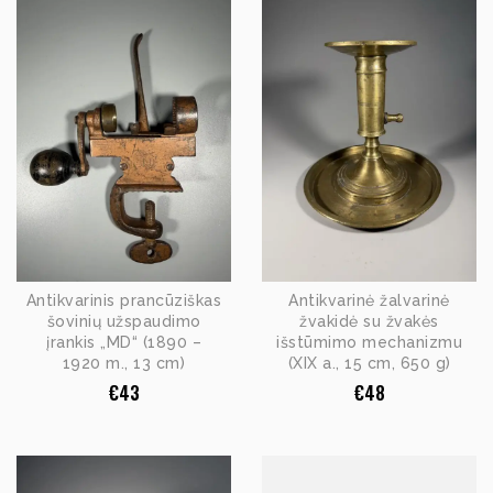
Antikvarinis prancūziškas
Antikvarinė žalvarinė
šovinių užspaudimo
žvakidė su žvakės
įrankis „MD“ (1890 –
išstūmimo mechanizmu
1920 m., 13 cm)
(XIX a., 15 cm, 650 g)
€
43
€
48