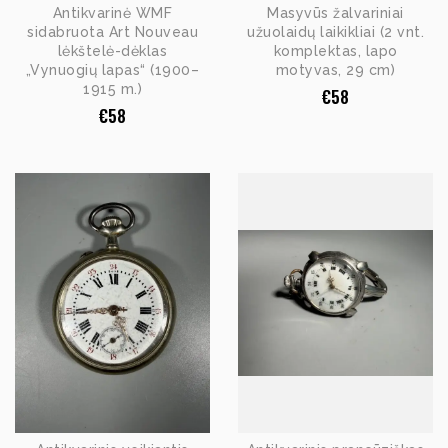
Antikvarinė WMF
Masyvūs žalvariniai
sidabruota Art Nouveau
užuolaidų laikikliai (2 vnt.
lėkštelė-dėklas
komplektas, lapo
„Vynuogių lapas“ (1900–
motyvas, 29 cm)
1915 m.)
€
58
€
58