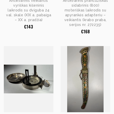
Antikvarinis veikiantis
Antikvarinis prancūziškas
vyriškas kišeninis
sidabrinis (800)
laikrodis su dviguba 24
moteriškas laikrodis su
val. skale (XIX a. pabaiga
apyrankės adapteriu –
– XX a. pradžia)
veikiantis (krabo praba,
serijos nr. 272235)
€
143
€
168