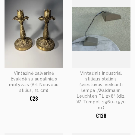
Vintažinė žalvarinė
Vintažinis industrial
žvakidė su augaliniais
stiliaus stalinis
motyvais (Art Nouveau
šviestuvas, veikianti
stilius, 21 cm)
lempa „Waldmann
Leuchten TL 238“ (diz.
€
28
W. Tümpel, 1960–1970
m.)
€
128