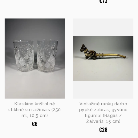
€
73
Klasikinė krištolinė
Vintažinė rankų darbo
stiklinė su raižiniais (250
pypkė zebras, gyvūno
ml, 10,5 cm)
figūrėlė (Ragas /
Žalvaris, 15 cm)
€
6
€
28