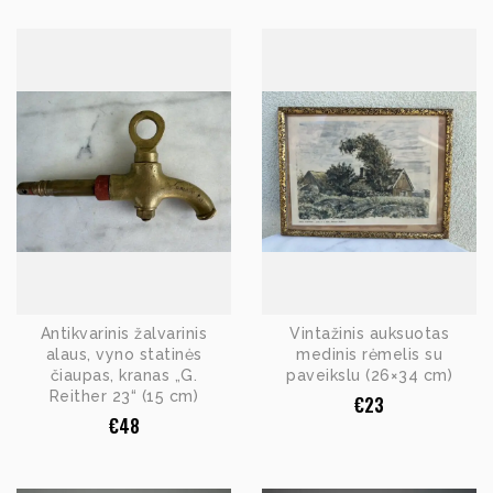
Antikvarinis žalvarinis
Vintažinis auksuotas
alaus, vyno statinės
medinis rėmelis su
čiaupas, kranas „G.
paveikslu (26×34 cm)
Reither 23“ (15 cm)
€
23
€
48