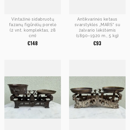
Vintažinė sidabruotų
Antikvarinės ketaus
fazanų figūrėlių porelė
svarstyklės „MARS“ su
(2 vnt. komplektas, 28
žalvario lėkštėmis
cm)
(1890–1920 m., 5 kg)
€
148
€
93