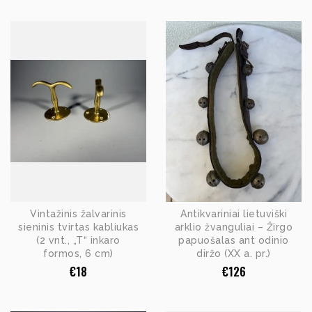
Vintažinis žalvarinis
Antikvariniai lietuviški
sieninis tvirtas kabliukas
arklio žvanguliai – Žirgo
(2 vnt., „T“ inkaro
papuošalas ant odinio
formos, 6 cm)
diržo (XX a. pr.)
€
18
€
126