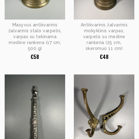
Masyvus antikvarinis
Antikvarinis žalvarinis
žalvarinis stalo varpelis,
mokyklinis varpas,
varpas su tekinama
varpelis su medine
medine rankena (17 cm,
rankena (25 cm,
500 g)
skersmuo 11 cm)
€
58
€
48