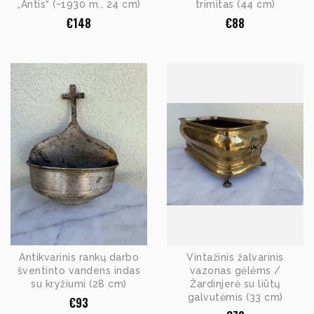
„Antis“ (~1930 m., 24 cm)
trimitas (44 cm)
€
148
€
88
Antikvarinis rankų darbo
Vintažinis žalvarinis
šventinto vandens indas
vazonas gėlėms /
su kryžiumi (28 cm)
Žardinjerė su liūtų
galvutėmis (33 cm)
€
93