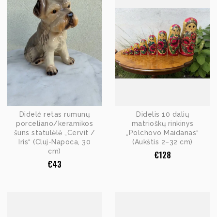
Didelė retas rumunų
Didelis 10 dalių
porceliano/keramikos
matrioškų rinkinys
šuns statulėlė „Cervit /
„Polchovo Maidanas“
Iris“ (Cluj-Napoca, 30
(Aukštis 2–32 cm)
cm)
€
128
€
43