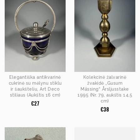
Elegantiška antikvarinė
Kolekcinė žalvarinė
cukrinė su mėlynu stiklu
žvakidė „Gusum
ir šaukšteliu, Art Deco
Mässing“ Årsljusstake
stiliaus (Aukštis 16 cm)
1995 (Nr. 79, aukštis 14,5
cm)
€
27
€
38