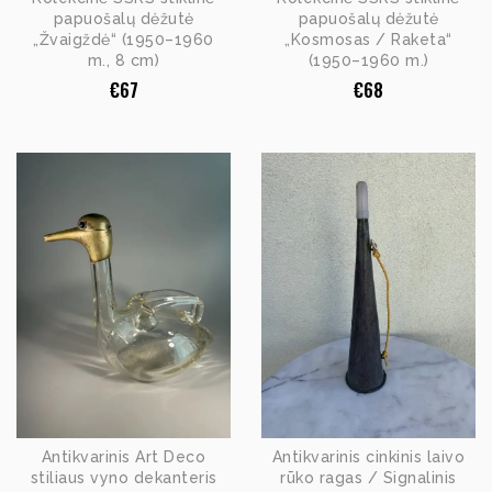
papuošalų dėžutė
papuošalų dėžutė
„Žvaigždė“ (1950–1960
„Kosmosas / Raketa“
m., 8 cm)
(1950–1960 m.)
€
67
€
68
Antikvarinis Art Deco
Antikvarinis cinkinis laivo
stiliaus vyno dekanteris
rūko ragas / Signalinis