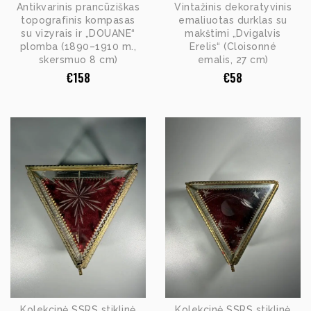
Antikvarinis prancūziškas
Vintažinis dekoratyvinis
topografinis kompasas
emaliuotas durklas su
su vizyrais ir „DOUANE“
makštimi „Dvigalvis
plomba (1890–1910 m.,
Erelis“ (Cloisonné
skersmuo 8 cm)
emalis, 27 cm)
€
158
€
58
Kolekcinė SSRS stiklinė
Kolekcinė SSRS stiklinė