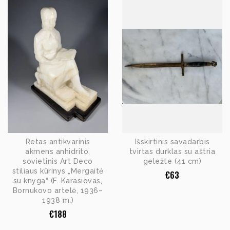
Retas antikvarinis
Išskirtinis savadarbis
akmens anhidrito,
tvirtas durklas su aštria
sovietinis Art Deco
geležte (41 cm)
stiliaus kūrinys „Mergaitė
€
63
su knyga“ (F. Karasiovas,
Bornukovo artelė, 1936–
1938 m.)
€
188