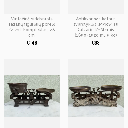
Vintažinė sidabruotų
Antikvarinės ketaus
fazanų figūrėlių porelė
svarstyklės „MARS“ su
(2 vnt. komplektas, 28
žalvario lėkštėmis
cm)
(1890–1920 m., 5 kg)
€
148
€
93