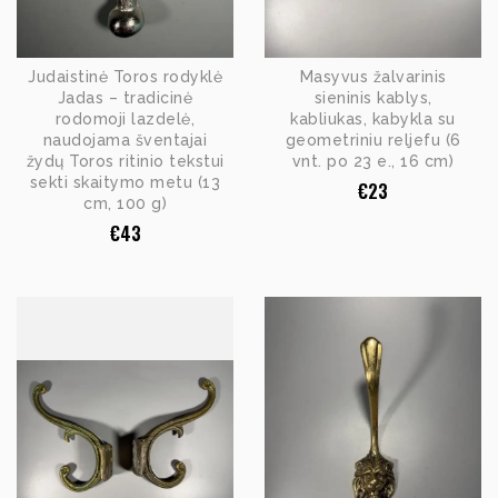
Judaistinė Toros rodyklė
Masyvus žalvarinis
Jadas – tradicinė
sieninis kablys,
rodomoji lazdelė,
kabliukas, kabykla su
naudojama šventajai
geometriniu reljefu (6
žydų Toros ritinio tekstui
vnt. po 23 e., 16 cm)
sekti skaitymo metu (13
€
23
cm, 100 g)
€
43