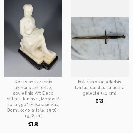
Retas antikvarinis
Išskirtinis savadarbis
akmens anhidrito,
tvirtas durklas su aštria
sovietinis Art Deco
geležte (41 cm)
stiliaus kūrinys „Mergaitė
€
63
su knyga“ (F. Karasiovas,
Bornukovo artelė, 1936–
1938 m.)
€
188