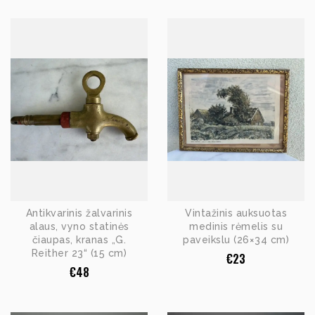
Antikvarinis žalvarinis
Vintažinis auksuotas
alaus, vyno statinės
medinis rėmelis su
čiaupas, kranas „G.
paveikslu (26×34 cm)
Reither 23“ (15 cm)
€
23
€
48