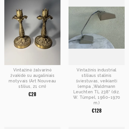
Vintažinė žalvarinė
Vintažinis industrial
žvakidė su augaliniais
stiliaus stalinis
motyvais (Art Nouveau
šviestuvas, veikianti
stilius, 21 cm)
lempa „Waldmann
Leuchten TL 238“ (diz.
€
28
W. Tümpel, 1960–1970
m.)
€
128