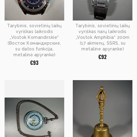
Tarybinis, sovietinių laikų
Tarybinis, sovietinių laikų
vyriškas laikrodis
vyriškas narų laikrodis
„Vostok Komandirskie“
„Vostok Amphibia“ 200m
(Восток Командирские,
(17 akmenų, SSRS, su
su datos funkcija,
metaline apyranke)
metalinė apyrankė)
€
92
€
93