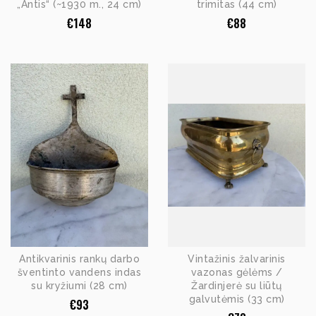
„Antis“ (~1930 m., 24 cm)
trimitas (44 cm)
€
148
€
88
Antikvarinis rankų darbo
Vintažinis žalvarinis
šventinto vandens indas
vazonas gėlėms /
su kryžiumi (28 cm)
Žardinjerė su liūtų
galvutėmis (33 cm)
€
93