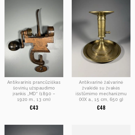
Antikvarinis prancūziškas
Antikvarinė žalvarinė
šovinių užspaudimo
žvakidė su žvakės
įrankis „MD“ (1890 –
išstūmimo mechanizmu
1920 m., 13 cm)
(XIX a., 15 cm, 650 g)
€
43
€
48