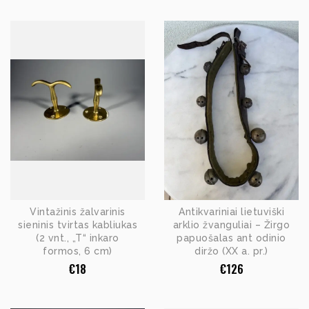
Vintažinis žalvarinis
Antikvariniai lietuviški
sieninis tvirtas kabliukas
arklio žvanguliai – Žirgo
(2 vnt., „T“ inkaro
papuošalas ant odinio
formos, 6 cm)
diržo (XX a. pr.)
€
18
€
126