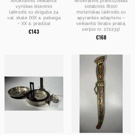
Antikvarinis veikiantis
Antikvarinis prancūziškas
vyriškas kišeninis
sidabrinis (800)
laikrodis su dviguba 24
moteriškas laikrodis su
val. skale (XIX a. pabaiga
apyrankės adapteriu –
– XX a. pradžia)
veikiantis (krabo praba,
serijos nr. 272235)
€
143
€
168