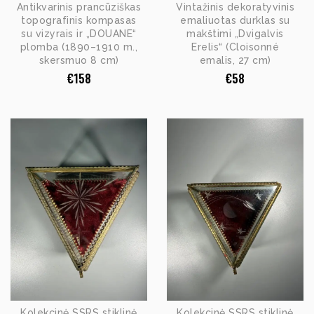
Antikvarinis prancūziškas
Vintažinis dekoratyvinis
topografinis kompasas
emaliuotas durklas su
su vizyrais ir „DOUANE“
makštimi „Dvigalvis
plomba (1890–1910 m.,
Erelis“ (Cloisonné
skersmuo 8 cm)
emalis, 27 cm)
€
158
€
58
Kolekcinė SSRS stiklinė
Kolekcinė SSRS stiklinė