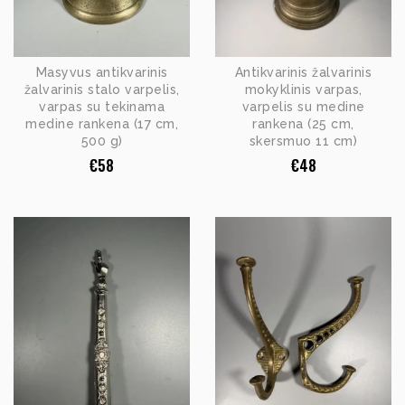
Masyvus antikvarinis
Antikvarinis žalvarinis
žalvarinis stalo varpelis,
mokyklinis varpas,
varpas su tekinama
varpelis su medine
medine rankena (17 cm,
rankena (25 cm,
500 g)
skersmuo 11 cm)
€
58
€
48