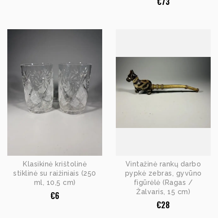
€
73
Klasikinė krištolinė
Vintažinė rankų darbo
stiklinė su raižiniais (250
pypkė zebras, gyvūno
ml, 10,5 cm)
figūrėlė (Ragas /
Žalvaris, 15 cm)
€
6
€
28