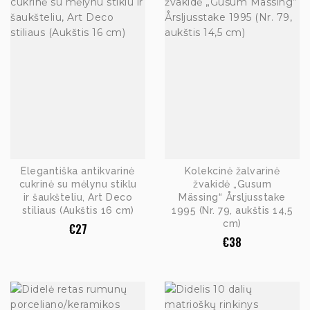
Elegantiška antikvarinė
Kolekcinė žalvarinė
cukrinė su mėlynu stiklu
žvakidė „Gusum
ir šaukšteliu, Art Deco
Mässing“ Årsljusstake
stiliaus (Aukštis 16 cm)
1995 (Nr. 79, aukštis 14,5
cm)
€
27
€
38