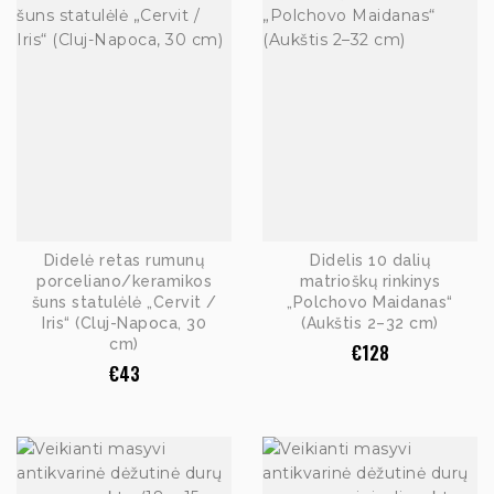
Didelė retas rumunų
Didelis 10 dalių
porceliano/keramikos
matrioškų rinkinys
šuns statulėlė „Cervit /
„Polchovo Maidanas“
Iris“ (Cluj-Napoca, 30
(Aukštis 2–32 cm)
cm)
€
128
€
43