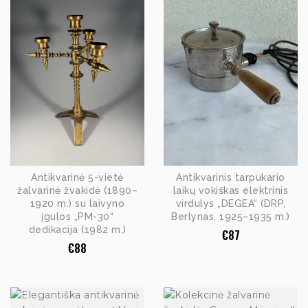
Antikvarinė 5-vietė
Antikvarinis tarpukario
žalvarinė žvakidė (1890–
laikų vokiškas elektrinis
1920 m.) su laivyno
virdulys „DEGEA“ (DRP,
įgulos „PM-30“
Berlynas, 1925–1935 m.)
dedikacija (1982 m.)
€
87
€
88