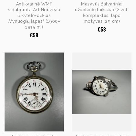
Antikvarinė WMF
Masyvūs žalvariniai
sidabruota Art Nouveau
užuolaidų laikikliai (2 vnt.
lėkštelė-dėklas
komplektas, lapo
„Vynuogių lapas“ (1900–
motyvas, 29 cm)
1915 m.)
€
58
€
58