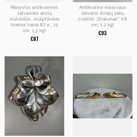
Masyvios antikvarinės
Antikvarinė masyvaus
žalvarinės ančių
žalvario dviejų šakų
statulėlės, skulptūrėlės
žvakidė „Drakonas“ (18
(vienos kaina 87 e., 22
cm, 1,2 kg)
cm, 1,5 kg)
€
93
€
87