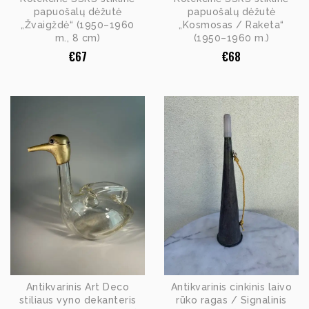
papuošalų dėžutė
papuošalų dėžutė
„Žvaigždė“ (1950–1960
„Kosmosas / Raketa“
m., 8 cm)
(1950–1960 m.)
€
67
€
68
Antikvarinis Art Deco
Antikvarinis cinkinis laivo
stiliaus vyno dekanteris
rūko ragas / Signalinis