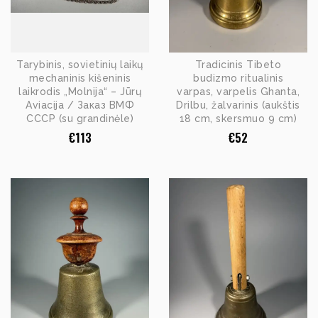
Tarybinis, sovietinių laikų
Tradicinis Tibeto
mechaninis kišeninis
budizmo ritualinis
laikrodis „Molnija“ – Jūrų
varpas, varpelis Ghanta,
Aviacija / Заказ ВМФ
Drilbu, žalvarinis (aukštis
СССР (su grandinėle)
18 cm, skersmuo 9 cm)
€
113
€
52