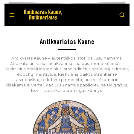
Antikvariatas Kaune
Antikvaras Kaune – autentiškos istorijos Jūsų namams.
Atraskite unikalius antikvarinius baldus, meno kūrinius ir
išskirtinius praeities radinius, atspindinčius geriausią skirtingų
epochų meistrystę. Kiekvieną daiktą atrenkame
asmeniškai, teikdami pirmenybę autentiškumui ir
išliekamajai vertei, kad Jūsų namus papildytų ne tik gražus,
bet ir istoriškai prasmingas kūrinys.