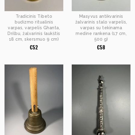
Tradicinis Tibeto
Masyvus antikvarinis
budizmo ritualinis
žalvarinis stalo varpelis,
varpas, varpelis Ghanta,
varpas su tekinama
Drilbu, žalvarinis (aukštis
medine rankena (17 cm,
18 cm, skersmuo 9 cm)
500 g)
€
52
€
58