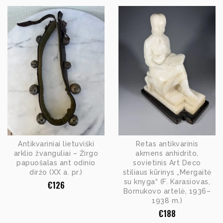
Antikvariniai lietuviški
Retas antikvarinis
arklio žvanguliai – Žirgo
akmens anhidrito,
papuošalas ant odinio
sovietinis Art Deco
diržo (XX a. pr.)
stiliaus kūrinys „Mergaitė
su knyga“ (F. Karasiovas,
€
126
Bornukovo artelė, 1936–
1938 m.)
€
188