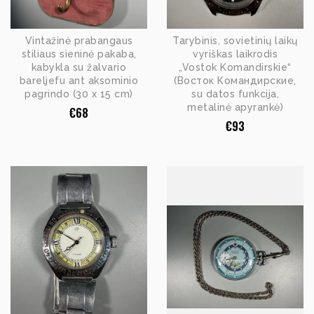
Vintažinė prabangaus
Tarybinis, sovietinių laikų
stiliaus sieninė pakaba,
vyriškas laikrodis
kabykla su žalvario
„Vostok Komandirskie“
bareljefu ant aksominio
(Восток Командирские,
pagrindo (30 x 15 cm)
su datos funkcija,
metalinė apyrankė)
€
68
€
93