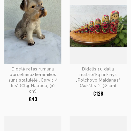
Didelė retas rumunų
Didelis 10 dalių
porceliano/keramikos
matrioškų rinkinys
šuns statulėlė „Cervit /
„Polchovo Maidanas“
Iris“ (Cluj-Napoca, 30
(Aukštis 2–32 cm)
cm)
€
128
€
43