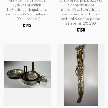
Antikvarinis veikiantis
Antikvarinis prancūziškas
vyriškas kišeninis
sidabrinis (800)
laikrodis su dviguba 24
moteriškas laikrodis su
val. skale (XIX a. pabaiga
apyrankės adapteriu –
– XX a. pradžia)
veikiantis (krabo praba,
serijos nr. 272235)
€
143
€
168