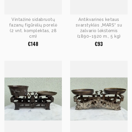
Vintažinė sidabruotų
Antikvarinės ketaus
fazanų figūrėlių porelė
svarstyklės „MARS“ su
(2 vnt. komplektas, 28
žalvario lėkštėmis
cm)
(1890–1920 m., 5 kg)
€
148
€
93