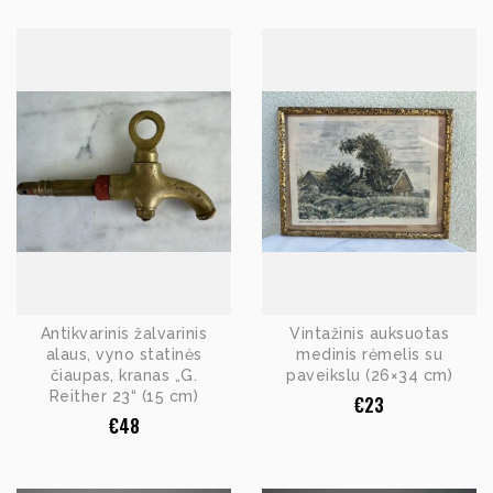
Antikvarinis žalvarinis
Vintažinis auksuotas
alaus, vyno statinės
medinis rėmelis su
čiaupas, kranas „G.
paveikslu (26×34 cm)
Reither 23“ (15 cm)
€
23
€
48