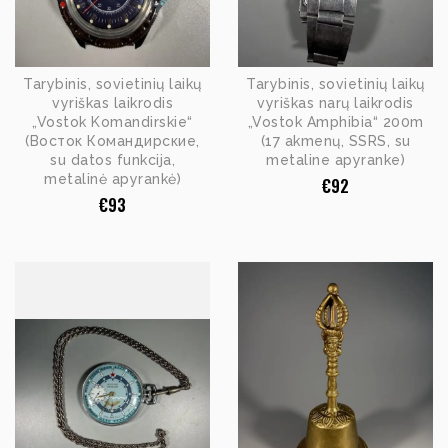
Tarybinis, sovietinių laikų
Tarybinis, sovietinių laikų
vyriškas laikrodis
vyriškas narų laikrodis
„Vostok Komandirskie“
„Vostok Amphibia“ 200m
(Восток Командирские,
(17 akmenų, SSRS, su
su datos funkcija,
metaline apyranke)
metalinė apyrankė)
€
92
€
93