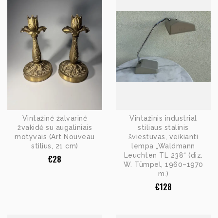
Vintažinė žalvarinė
Vintažinis industrial
žvakidė su augaliniais
stiliaus stalinis
motyvais (Art Nouveau
šviestuvas, veikianti
stilius, 21 cm)
lempa „Waldmann
Leuchten TL 238“ (diz.
€
28
W. Tümpel, 1960–1970
m.)
€
128