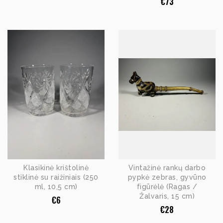
€
73
Klasikinė krištolinė
Vintažinė rankų darbo
stiklinė su raižiniais (250
pypkė zebras, gyvūno
ml, 10,5 cm)
figūrėlė (Ragas /
Žalvaris, 15 cm)
€
6
€
28