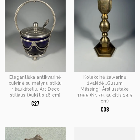
Elegantiška antikvarinė
Kolekcinė žalvarinė
cukrinė su mėlynu stiklu
žvakidė „Gusum
ir šaukšteliu, Art Deco
Mässing“ Årsljusstake
stiliaus (Aukštis 16 cm)
1995 (Nr. 79, aukštis 14,5
cm)
€
27
€
38