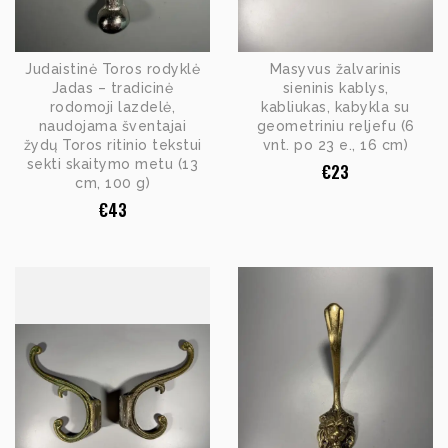
Judaistinė Toros rodyklė
Masyvus žalvarinis
Jadas – tradicinė
sieninis kablys,
rodomoji lazdelė,
kabliukas, kabykla su
naudojama šventajai
geometriniu reljefu (6
žydų Toros ritinio tekstui
vnt. po 23 e., 16 cm)
sekti skaitymo metu (13
€
23
cm, 100 g)
€
43