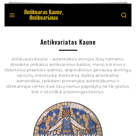
Antikvariatas Kaune
Antikvaras Kaune – autentiškos istorijos Jūsų namams.
Atraskite unikalius antikvarinius baldus, meno kūrinius ir
išskirtinius praeities radinius, atspindinčius geriausią skirtingų
epochų meistrystę. Kiekvieną daiktą atrenkame
asmeniškai, teikdami pirmenybę autentiškumui ir
išliekamajai vertei, kad Jūsų namus papildytų ne tik gražus,
bet ir istoriškai prasmingas kūrinys.