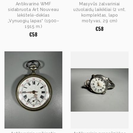
Antikvarinė WMF
Masyvūs žalvariniai
sidabruota Art Nouveau
užuolaidų laikikliai (2 vnt.
lėkštelė-dėklas
komplektas, lapo
„Vynuogių lapas“ (1900–
motyvas, 29 cm)
1915 m.)
€
58
€
58