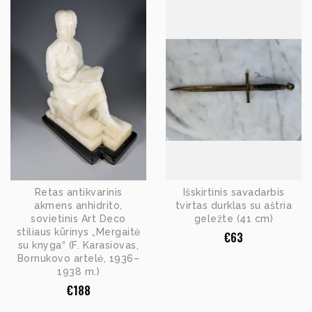
Retas antikvarinis
Išskirtinis savadarbis
akmens anhidrito,
tvirtas durklas su aštria
sovietinis Art Deco
geležte (41 cm)
stiliaus kūrinys „Mergaitė
€
63
su knyga“ (F. Karasiovas,
Bornukovo artelė, 1936–
1938 m.)
€
188