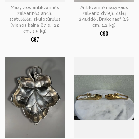
Masyvios antikvarinės
Antikvarinė masyvaus
žalvarinės ančių
žalvario dviejų šakų
statulėlės, skulptūrėlės
žvakidė „Drakonas“ (18
(vienos kaina 87 e., 22
cm, 1,2 kg)
cm, 1,5 kg)
€
93
€
87