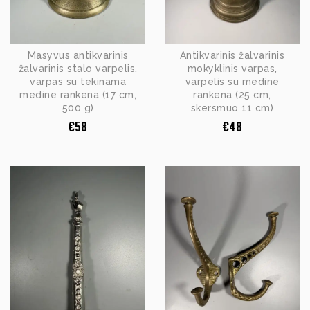
Masyvus antikvarinis
Antikvarinis žalvarinis
žalvarinis stalo varpelis,
mokyklinis varpas,
varpas su tekinama
varpelis su medine
medine rankena (17 cm,
rankena (25 cm,
500 g)
skersmuo 11 cm)
€
58
€
48