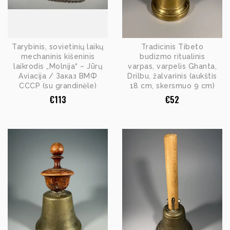
Tarybinis, sovietinių laikų
Tradicinis Tibeto
mechaninis kišeninis
budizmo ritualinis
laikrodis „Molnija“ – Jūrų
varpas, varpelis Ghanta,
Aviacija / Заказ ВМФ
Drilbu, žalvarinis (aukštis
СССР (su grandinėle)
18 cm, skersmuo 9 cm)
€
113
€
52