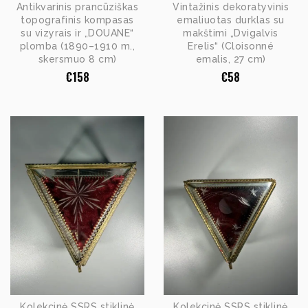
Antikvarinis prancūziškas
Vintažinis dekoratyvinis
topografinis kompasas
emaliuotas durklas su
su vizyrais ir „DOUANE“
makštimi „Dvigalvis
plomba (1890–1910 m.,
Erelis“ (Cloisonné
skersmuo 8 cm)
emalis, 27 cm)
€
158
€
58
Kolekcinė SSRS stiklinė
Kolekcinė SSRS stiklinė