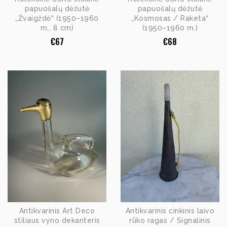
papuošalų dėžutė
papuošalų dėžutė
„Žvaigždė“ (1950–1960
„Kosmosas / Raketa“
m., 8 cm)
(1950–1960 m.)
€
67
€
68
Antikvarinis Art Deco
Antikvarinis cinkinis laivo
stiliaus vyno dekanteris
rūko ragas / Signalinis