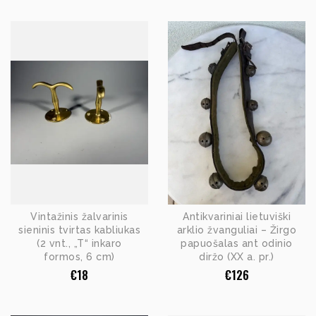
Vintažinis žalvarinis
Antikvariniai lietuviški
sieninis tvirtas kabliukas
arklio žvanguliai – Žirgo
(2 vnt., „T“ inkaro
papuošalas ant odinio
formos, 6 cm)
diržo (XX a. pr.)
€
18
€
126