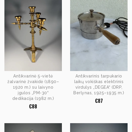
Antikvarinė 5-vietė
Antikvarinis tarpukario
žalvarinė žvakidė (1890–
laikų vokiškas elektrinis
1920 m.) su laivyno
virdulys „DEGEA“ (DRP,
įgulos „PM-30“
Berlynas, 1925–1935 m.)
dedikacija (1982 m.)
€
87
€
88