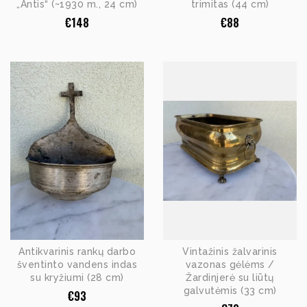
„Antis“ (~1930 m., 24 cm)
trimitas (44 cm)
€
148
€
88
Antikvarinis rankų darbo
Vintažinis žalvarinis
šventinto vandens indas
vazonas gėlėms /
su kryžiumi (28 cm)
Žardinjerė su liūtų
galvutėmis (33 cm)
€
93