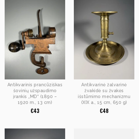
Antikvarinis prancūziškas
Antikvarinė žalvarinė
šovinių užspaudimo
žvakidė su žvakės
įrankis „MD“ (1890 –
išstūmimo mechanizmu
1920 m., 13 cm)
(XIX a., 15 cm, 650 g)
€
43
€
48