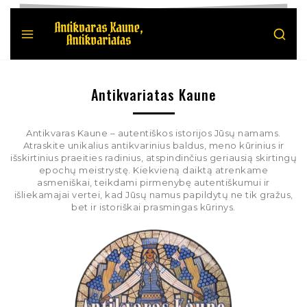
Antikvariatas Kaune
Antikvaras Kaune – autentiškos istorijos Jūsų namams.
Atraskite unikalius antikvarinius baldus, meno kūrinius ir
išskirtinius praeities radinius, atspindinčius geriausią skirtingų
epochų meistrystę. Kiekvieną daiktą atrenkame
asmeniškai, teikdami pirmenybę autentiškumui ir
išliekamajai vertei, kad Jūsų namus papildytų ne tik gražus,
bet ir istoriškai prasmingas kūrinys.