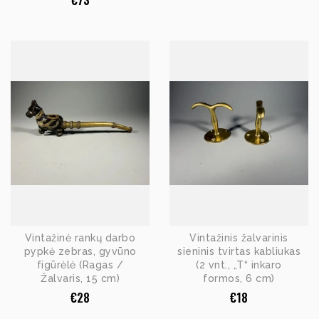
€
73
Vintažinė rankų darbo
Vintažinis žalvarinis
pypkė zebras, gyvūno
sieninis tvirtas kabliukas
figūrėlė (Ragas /
(2 vnt., „T“ inkaro
Žalvaris, 15 cm)
formos, 6 cm)
€
28
€
18