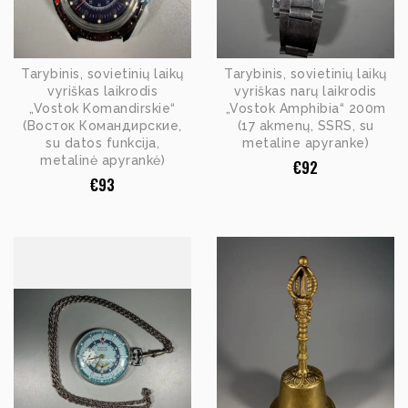
Tarybinis, sovietinių laikų
Tarybinis, sovietinių laikų
vyriškas laikrodis
vyriškas narų laikrodis
„Vostok Komandirskie“
„Vostok Amphibia“ 200m
(Восток Командирские,
(17 akmenų, SSRS, su
su datos funkcija,
metaline apyranke)
metalinė apyrankė)
€
92
€
93