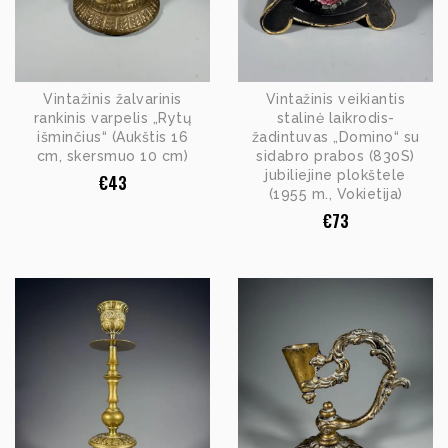
Vintažinis žalvarinis
Vintažinis veikiantis
rankinis varpelis „Rytų
stalinė laikrodis-
išminčius“ (Aukštis 16
žadintuvas „Domino“ su
cm, skersmuo 10 cm)
sidabro prabos (830S)
jubiliejine plokštele
€
43
(1955 m., Vokietija)
€
73