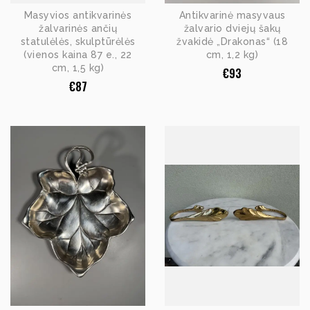
Masyvios antikvarinės
Antikvarinė masyvaus
žalvarinės ančių
žalvario dviejų šakų
statulėlės, skulptūrėlės
žvakidė „Drakonas“ (18
(vienos kaina 87 e., 22
cm, 1,2 kg)
cm, 1,5 kg)
€
93
€
87