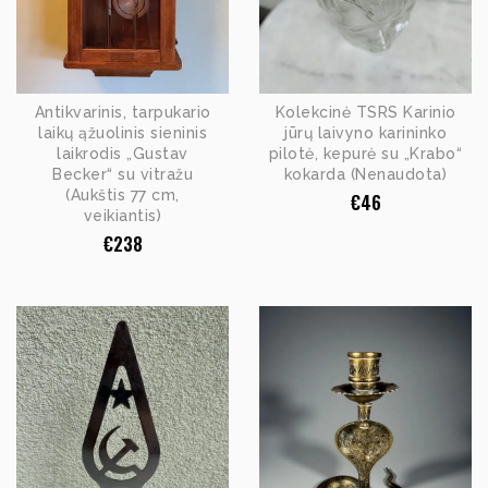
Antikvarinis, tarpukario
Kolekcinė TSRS Karinio
laikų ąžuolinis sieninis
jūrų laivyno karininko
laikrodis „Gustav
pilotė, kepurė su „Krabo“
Becker“ su vitražu
kokarda (Nenaudota)
(Aukštis 77 cm,
€
46
veikiantis)
€
238