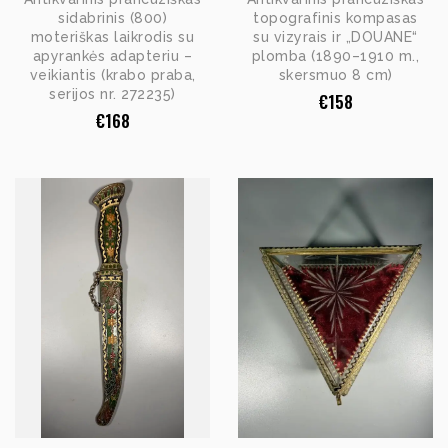
sidabrinis (800)
topografinis kompasas
moteriškas laikrodis su
su vizyrais ir „DOUANE“
apyrankės adapteriu –
plomba (1890–1910 m.,
veikiantis (krabo praba,
skersmuo 8 cm)
serijos nr. 272235)
€
158
€
168