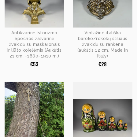
Antikvarinė Istorizmo
Vintažinė itališka
epochos žalvarinė
baroko/rokokų stiliaus
žvakidė su maskaronais
žvakidė su rankena
ir liūto kojelėmis (Aukštis
(aukštis 12 cm, Made in
21 cm, ~1880–1910 m.)
Italy)
€
53
€
28