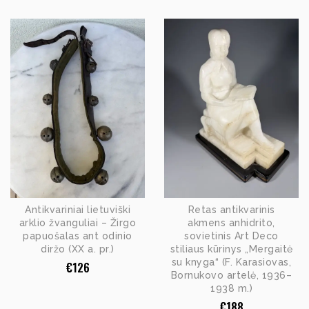
Antikvariniai lietuviški
Retas antikvarinis
arklio žvanguliai – Žirgo
akmens anhidrito,
papuošalas ant odinio
sovietinis Art Deco
diržo (XX a. pr.)
stiliaus kūrinys „Mergaitė
su knyga“ (F. Karasiovas,
€
126
Bornukovo artelė, 1936–
1938 m.)
€
188