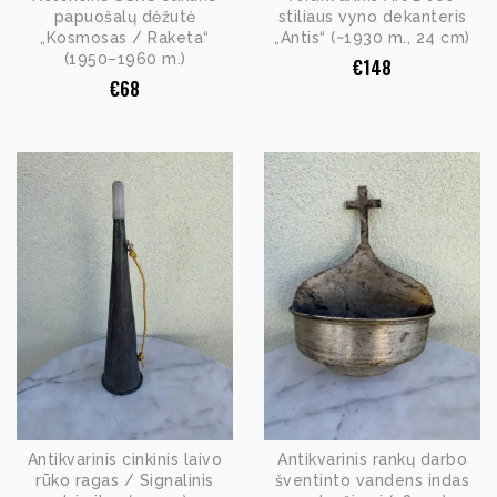
papuošalų dėžutė
stiliaus vyno dekanteris
„Kosmosas / Raketa“
„Antis“ (~1930 m., 24 cm)
(1950–1960 m.)
€
148
€
68
Antikvarinis cinkinis laivo
Antikvarinis rankų darbo
rūko ragas / Signalinis
šventinto vandens indas