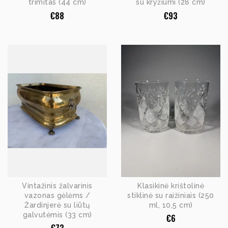
trimitas (44 cm)
su kryžiumi (28 cm)
€
88
€
93
Vintažinis žalvarinis
Klasikinė krištolinė
vazonas gėlėms /
stiklinė su raižiniais (250
Žardinjerė su liūtų
ml, 10,5 cm)
galvutėmis (33 cm)
€
6