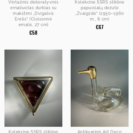
Vintažinis dekoratyvinis
Kolekcinė SSRS stiklinė
emaliuotas durklas su
papuošalų dėžutė
makštimi „Dvigalvis
„Žvaigždė“ (1950–1960
Erelis“ (Cloisonné
m., 8 cm)
emalis, 27 cm)
€
67
€
58
Kolekcinė SSRS stiklinė
Antikvarinis Art Deco