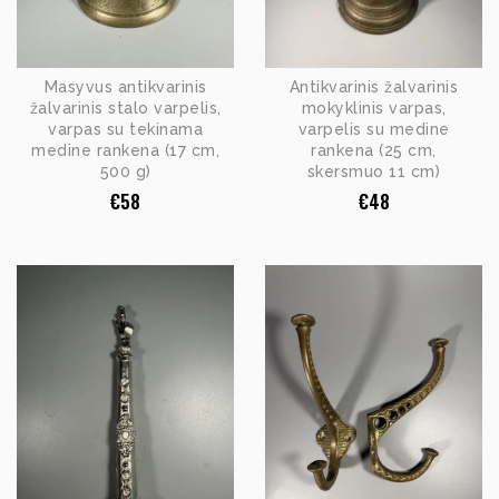
Masyvus antikvarinis
Antikvarinis žalvarinis
žalvarinis stalo varpelis,
mokyklinis varpas,
varpas su tekinama
varpelis su medine
medine rankena (17 cm,
rankena (25 cm,
500 g)
skersmuo 11 cm)
€
58
€
48