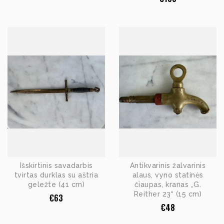
Išskirtinis savadarbis
Antikvarinis žalvarinis
tvirtas durklas su aštria
alaus, vyno statinės
geležte (41 cm)
čiaupas, kranas „G.
Reither 23“ (15 cm)
€
63
€
48