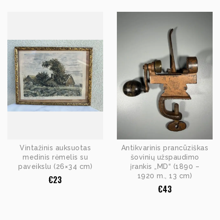
Vintažinis auksuotas
Antikvarinis prancūziškas
medinis rėmelis su
šovinių užspaudimo
paveikslu (26×34 cm)
įrankis „MD“ (1890 –
1920 m., 13 cm)
€
23
€
43