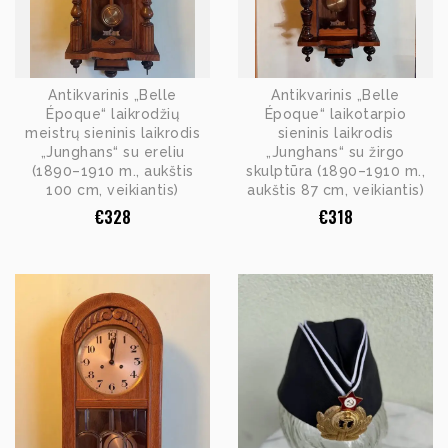
Antikvarinis „Belle
Antikvarinis „Belle
Époque“ laikrodžių
Époque“ laikotarpio
meistrų sieninis laikrodis
sieninis laikrodis
„Junghans“ su ereliu
„Junghans“ su žirgo
(1890–1910 m., aukštis
skulptūra (1890–1910 m.,
100 cm, veikiantis)
aukštis 87 cm, veikiantis)
€
328
€
318