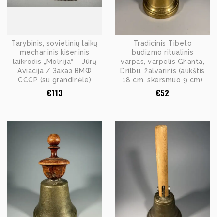
Tarybinis, sovietinių laikų
Tradicinis Tibeto
mechaninis kišeninis
budizmo ritualinis
laikrodis „Molnija“ – Jūrų
varpas, varpelis Ghanta,
Aviacija / Заказ ВМФ
Drilbu, žalvarinis (aukštis
СССР (su grandinėle)
18 cm, skersmuo 9 cm)
€
113
€
52