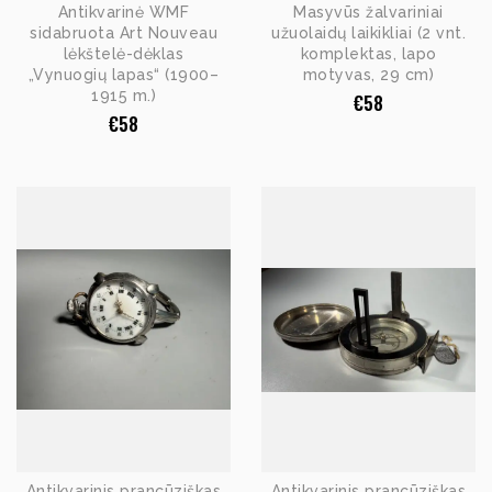
Antikvarinė WMF
Masyvūs žalvariniai
sidabruota Art Nouveau
užuolaidų laikikliai (2 vnt.
lėkštelė-dėklas
komplektas, lapo
„Vynuogių lapas“ (1900–
motyvas, 29 cm)
1915 m.)
€
58
€
58
Antikvarinis prancūziškas
Antikvarinis prancūziškas