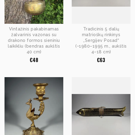
Vintažinis pakabinamas
Tradicinis 5 dalių
žalvarinis vazonas su
matrioškų rinkinys
drakono formos sieniniu
„Sergijev Posad“
laikikliu (bendras aukštis
(~1980–1995 m., aukštis
40 cm)
4–18 cm)
€
48
€
63