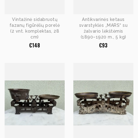
Vintažinė sidabruotų
Antikvarinės ketaus
fazanų figūrėlių porelė
svarstyklės „MARS“ su
(2 vnt. komplektas, 28
žalvario lėkštėmis
cm)
(1890–1920 m., 5 kg)
€
148
€
93