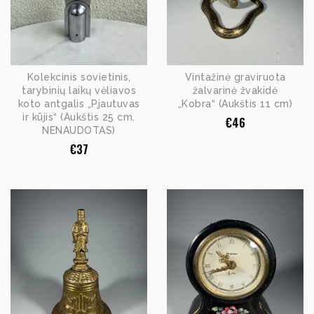
Kolekcinis sovietinis,
Vintažinė graviruota
tarybinių laikų vėliavos
žalvarinė žvakidė
koto antgalis „Pjautuvas
„Kobra“ (Aukštis 11 cm)
ir kūjis“ (Aukštis 25 cm.
€
46
NENAUDOTAS)
€
37