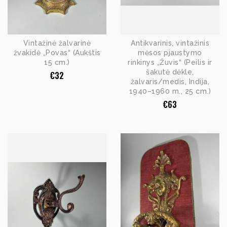
Vintažinė žalvarinė
Antikvarinis, vintažinis
žvakidė „Povas“ (Aukštis
mėsos pjaustymo
15 cm.)
rinkinys „Žuvis“ (Peilis ir
šakutė dėkle,
€
32
žalvaris/medis, Indija,
1940–1960 m., 25 cm.)
€
63