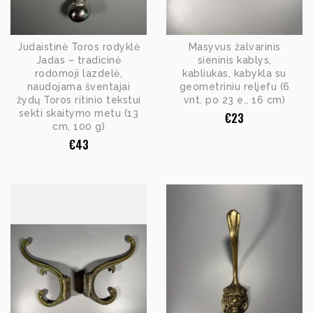
Judaistinė Toros rodyklė
Masyvus žalvarinis
Jadas – tradicinė
sieninis kablys,
rodomoji lazdelė,
kabliukas, kabykla su
naudojama šventajai
geometriniu reljefu (6
žydų Toros ritinio tekstui
vnt. po 23 e., 16 cm)
sekti skaitymo metu (13
€
23
cm, 100 g)
€
43