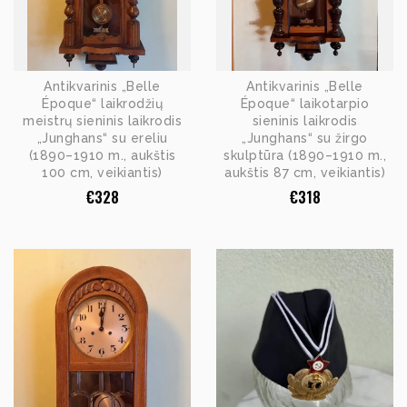
Antikvarinis „Belle
Antikvarinis „Belle
Époque“ laikrodžių
Époque“ laikotarpio
meistrų sieninis laikrodis
sieninis laikrodis
„Junghans“ su ereliu
„Junghans“ su žirgo
(1890–1910 m., aukštis
skulptūra (1890–1910 m.,
100 cm, veikiantis)
aukštis 87 cm, veikiantis)
€
328
€
318