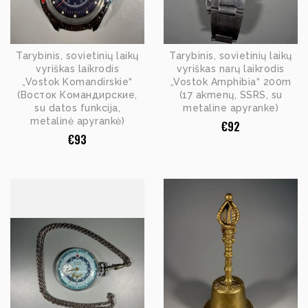
Tarybinis, sovietinių laikų
Tarybinis, sovietinių laikų
vyriškas laikrodis
vyriškas narų laikrodis
„Vostok Komandirskie“
„Vostok Amphibia“ 200m
(Восток Командирские,
(17 akmenų, SSRS, su
su datos funkcija,
metaline apyranke)
metalinė apyrankė)
€
92
€
93