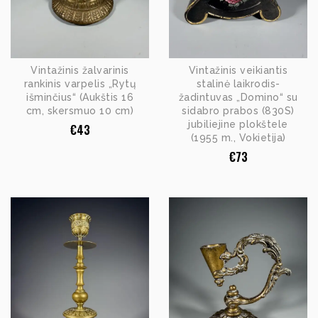
Vintažinis žalvarinis
Vintažinis veikiantis
rankinis varpelis „Rytų
stalinė laikrodis-
išminčius“ (Aukštis 16
žadintuvas „Domino“ su
cm, skersmuo 10 cm)
sidabro prabos (830S)
jubiliejine plokštele
€
43
(1955 m., Vokietija)
€
73