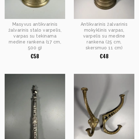
Masyvus antikvarinis
Antikvarinis žalvarinis
žalvarinis stalo varpelis,
mokyklinis varpas,
varpas su tekinama
varpelis su medine
medine rankena (17 cm,
rankena (25 cm,
500 g)
skersmuo 11 cm)
€
58
€
48