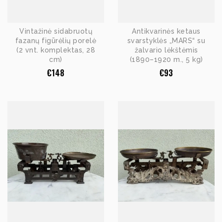
Vintažinė sidabruotų
Antikvarinės ketaus
fazanų figūrėlių porelė
svarstyklės „MARS“ su
(2 vnt. komplektas, 28
žalvario lėkštėmis
cm)
(1890–1920 m., 5 kg)
€
148
€
93