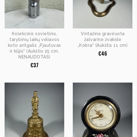
Kolekcinis sovietinis,
Vintažinė graviruota
tarybinių laikų vėliavos
žalvarinė žvakidė
koto antgalis „Pjautuvas
„Kobra“ (Aukštis 11 cm)
ir kūjis“ (Aukštis 25 cm.
€
46
NENAUDOTAS)
€
37