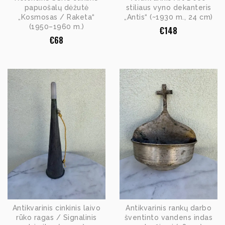
papuošalų dėžutė
stiliaus vyno dekanteris
„Kosmosas / Raketa“
„Antis“ (~1930 m., 24 cm)
(1950–1960 m.)
€
148
€
68
Antikvarinis cinkinis laivo
Antikvarinis rankų darbo
rūko ragas / Signalinis
šventinto vandens indas