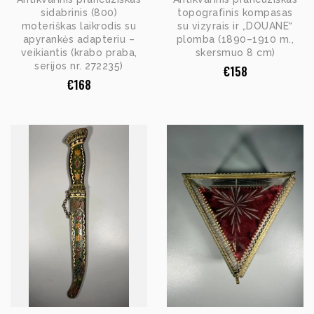
sidabrinis (800)
topografinis kompasas
moteriškas laikrodis su
su vizyrais ir „DOUANE“
apyrankės adapteriu –
plomba (1890–1910 m.,
veikiantis (krabo praba,
skersmuo 8 cm)
serijos nr. 272235)
€
158
€
168