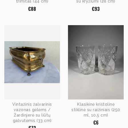
trimitas (44 cm)
su kryžiumi (28 cm)
€
88
€
93
Vintažinis žalvarinis
Klasikinė krištolinė
vazonas gėlėms /
stiklinė su raižiniais (250
Žardinjerė su liūtų
ml, 10,5 cm)
galvutėmis (33 cm)
€
6