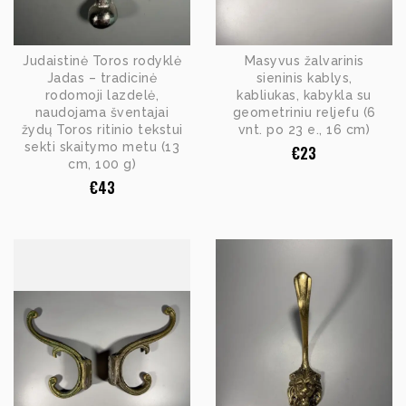
Judaistinė Toros rodyklė
Masyvus žalvarinis
Jadas – tradicinė
sieninis kablys,
rodomoji lazdelė,
kabliukas, kabykla su
naudojama šventajai
geometriniu reljefu (6
žydų Toros ritinio tekstui
vnt. po 23 e., 16 cm)
sekti skaitymo metu (13
€
23
cm, 100 g)
€
43