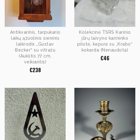
Antikvarinis, tarpukario
Kolekcinė TSRS Karinio
laikų ąžuolinis sieninis
jūrų laivyno karininko
laikrodis „Gustav
pilotė, kepurė su „Krabo“
Becker“ su vitražu
kokarda (Nenaudota)
(Aukštis 77 cm,
€
46
veikiantis)
€
238