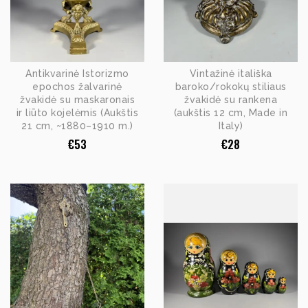
Antikvarinė Istorizmo
Vintažinė itališka
epochos žalvarinė
baroko/rokokų stiliaus
žvakidė su maskaronais
žvakidė su rankena
ir liūto kojelėmis (Aukštis
(aukštis 12 cm, Made in
21 cm, ~1880–1910 m.)
Italy)
€
53
€
28