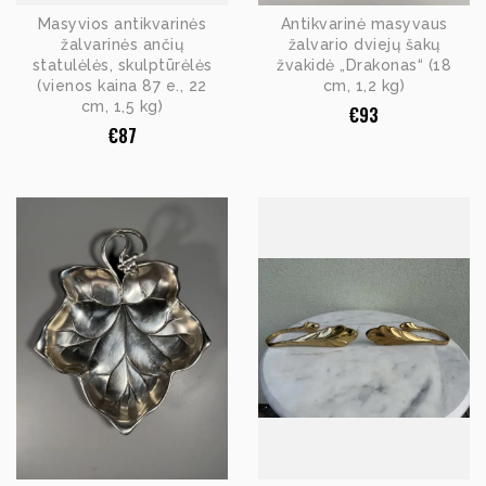
Masyvios antikvarinės
Antikvarinė masyvaus
žalvarinės ančių
žalvario dviejų šakų
statulėlės, skulptūrėlės
žvakidė „Drakonas“ (18
(vienos kaina 87 e., 22
cm, 1,2 kg)
cm, 1,5 kg)
€
93
€
87