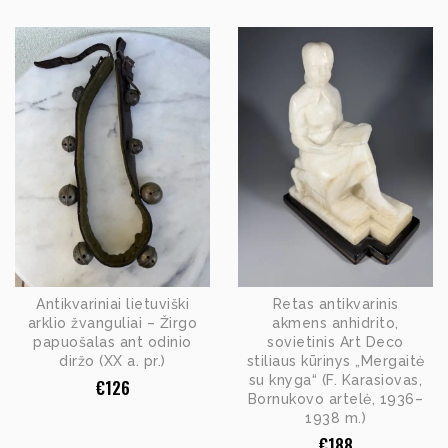
Antikvariniai lietuviški
Retas antikvarinis
arklio žvanguliai – Žirgo
akmens anhidrito,
papuošalas ant odinio
sovietinis Art Deco
diržo (XX a. pr.)
stiliaus kūrinys „Mergaitė
su knyga“ (F. Karasiovas,
€
126
Bornukovo artelė, 1936–
1938 m.)
€
188