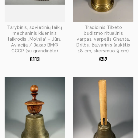
Tarybinis, sovietinių laikų
Tradicinis Tibeto
mechaninis kišeninis
budizmo ritualinis
laikrodis „Molnija“ – Jūrų
varpas, varpelis Ghanta,
Aviacija / Заказ ВМФ
Drilbu, žalvarinis (aukštis
СССР (su grandinėle)
18 cm, skersmuo 9 cm)
€
113
€
52