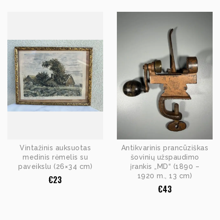
Vintažinis auksuotas
Antikvarinis prancūziškas
medinis rėmelis su
šovinių užspaudimo
paveikslu (26×34 cm)
įrankis „MD“ (1890 –
1920 m., 13 cm)
€
23
€
43