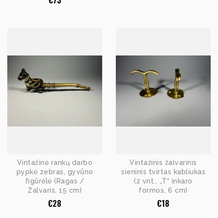
€
73
Vintažinė rankų darbo
Vintažinis žalvarinis
pypkė zebras, gyvūno
sieninis tvirtas kabliukas
figūrėlė (Ragas /
(2 vnt., „T“ inkaro
Žalvaris, 15 cm)
formos, 6 cm)
€
28
€
18