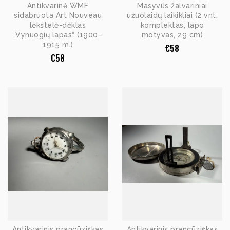
Antikvarinė WMF
Masyvūs žalvariniai
sidabruota Art Nouveau
užuolaidų laikikliai (2 vnt.
lėkštelė-dėklas
komplektas, lapo
„Vynuogių lapas“ (1900–
motyvas, 29 cm)
1915 m.)
€
58
€
58
Antikvarinis prancūziškas
Antikvarinis prancūziškas