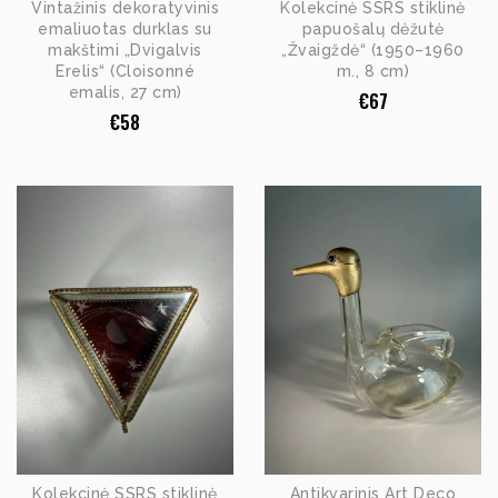
Vintažinis dekoratyvinis
Kolekcinė SSRS stiklinė
emaliuotas durklas su
papuošalų dėžutė
makštimi „Dvigalvis
„Žvaigždė“ (1950–1960
Erelis“ (Cloisonné
m., 8 cm)
emalis, 27 cm)
€
67
€
58
Kolekcinė SSRS stiklinė
Antikvarinis Art Deco