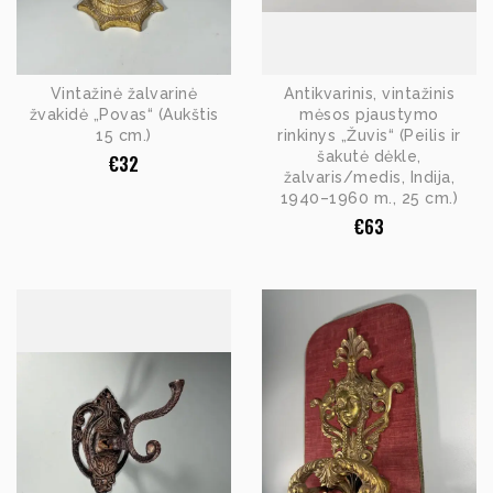
Vintažinė žalvarinė
Antikvarinis, vintažinis
žvakidė „Povas“ (Aukštis
mėsos pjaustymo
15 cm.)
rinkinys „Žuvis“ (Peilis ir
šakutė dėkle,
€
32
žalvaris/medis, Indija,
1940–1960 m., 25 cm.)
€
63