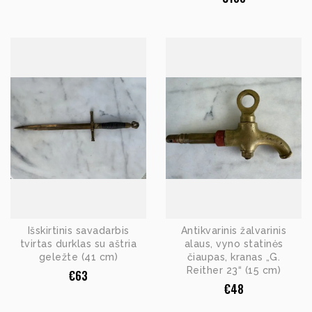
Išskirtinis savadarbis
Antikvarinis žalvarinis
tvirtas durklas su aštria
alaus, vyno statinės
geležte (41 cm)
čiaupas, kranas „G.
Reither 23“ (15 cm)
€
63
€
48