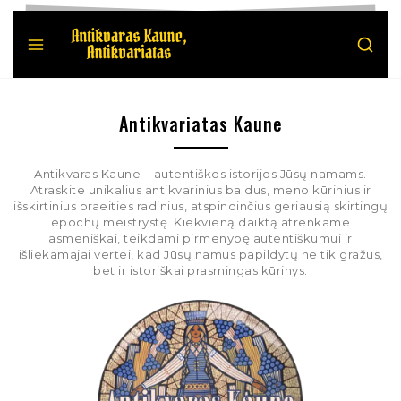
Antikvariatas Kaune
Antikvaras Kaune – autentiškos istorijos Jūsų namams.
Atraskite unikalius antikvarinius baldus, meno kūrinius ir
išskirtinius praeities radinius, atspindinčius geriausią skirtingų
epochų meistrystę. Kiekvieną daiktą atrenkame
asmeniškai, teikdami pirmenybę autentiškumui ir
išliekamajai vertei, kad Jūsų namus papildytų ne tik gražus,
bet ir istoriškai prasmingas kūrinys.