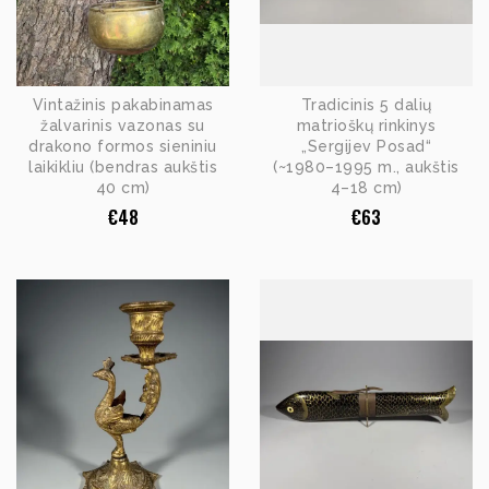
Vintažinis pakabinamas
Tradicinis 5 dalių
žalvarinis vazonas su
matrioškų rinkinys
drakono formos sieniniu
„Sergijev Posad“
laikikliu (bendras aukštis
(~1980–1995 m., aukštis
40 cm)
4–18 cm)
€
48
€
63