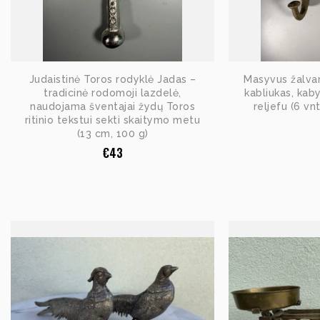
Judaistinė Toros rodyklė Jadas –
Masyvus žalvari
tradicinė rodomoji lazdelė,
kabliukas, kab
naudojama šventajai žydų Toros
reljefu (6 vn
ritinio tekstui sekti skaitymo metu
(13 cm, 100 g)
€
43