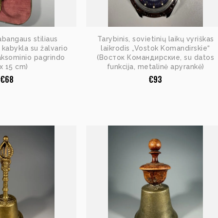
abangaus stiliaus
Tarybinis, sovietinių laikų vyriškas
 kabykla su žalvario
laikrodis „Vostok Komandirskie“
aksominio pagrindo
(Восток Командирские, su datos
 x 15 cm)
funkcija, metalinė apyrankė)
€
68
€
93