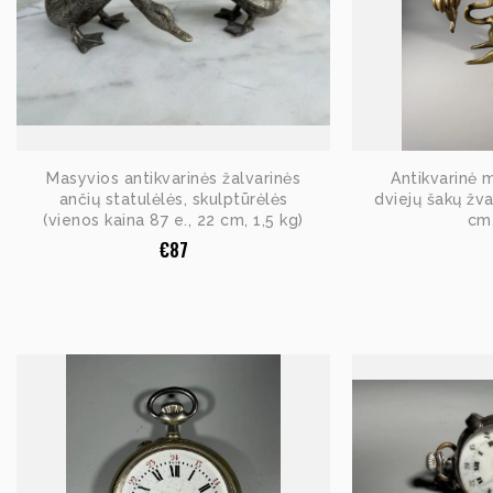
Masyvios antikvarinės žalvarinės
Antikvarinė 
ančių statulėlės, skulptūrėlės
dviejų šakų žv
(vienos kaina 87 e., 22 cm, 1,5 kg)
cm,
€
87