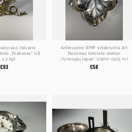
masyvaus žalvario
Antikvarinė WMF sidabruota Art
akidė „Drakonas“ (18
Nouveau lėkštelė-dėklas
 1,2 kg)
„Vynuogių lapas“ (1900–1915 m.)
€
93
€
58