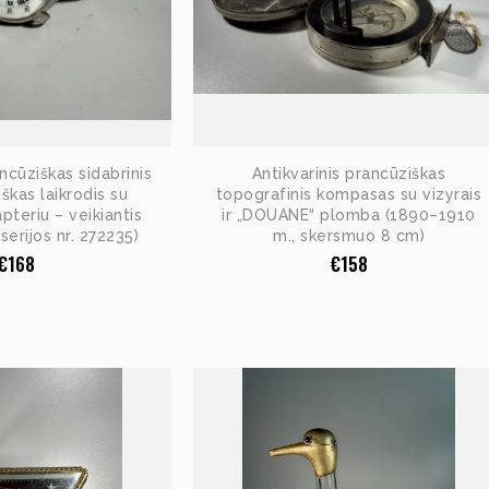
ancūziškas sidabrinis
Antikvarinis prancūziškas
škas laikrodis su
topografinis kompasas su vizyrais
pteriu – veikiantis
ir „DOUANE“ plomba (1890–1910
serijos nr. 272235)
m., skersmuo 8 cm)
€
168
€
158