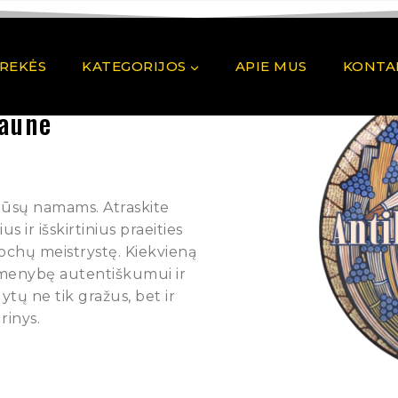
PREKĖS
KATEGORIJOS
APIE MUS
KONTA
Kaune
 Jūsų namams. Atraskite
 ir išskirtinius praeities
pochų meistrystę. Kiekvieną
rmenybę autentiškumui ir
ytų ne tik gražus, bet ir
rinys.