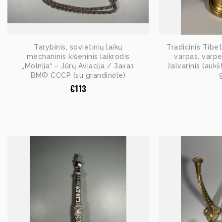
Tarybinis, sovietinių laikų
Tradicinis Tibe
mechaninis kišeninis laikrodis
varpas, varpe
„Molnija“ – Jūrų Aviacija / Заказ
žalvarinis (auk
ВМФ СССР (su grandinėle)
€
113