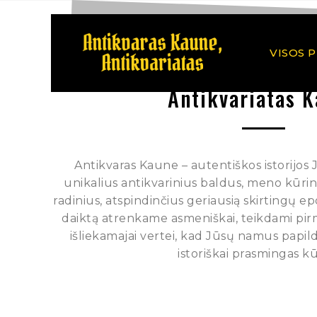
VISOS 
Antikvariatas 
Antikvaras Kaune – autentiškos istorijos
unikalius antikvarinius baldus, meno kūrinius
radinius, atspindinčius geriausią skirtingų e
daiktą atrenkame asmeniškai, teikdami pi
išliekamajai vertei, kad Jūsų namus papild
istoriškai prasmingas kū