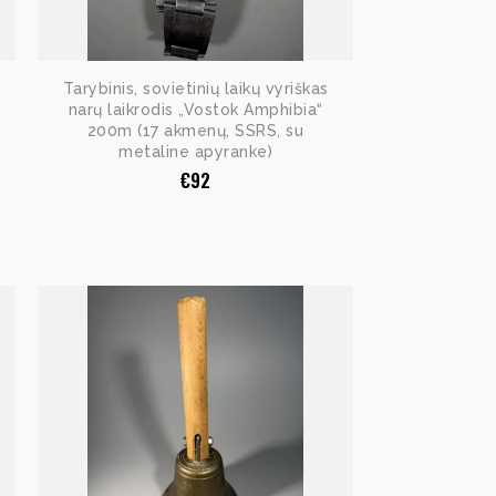
Tarybinis, sovietinių laikų vyriškas
narų laikrodis „Vostok Amphibia“
200m (17 akmenų, SSRS, su
metaline apyranke)
€
92