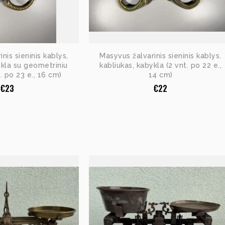
nis sieninis kablys,
Masyvus žalvarinis sieninis kablys.
ykla su geometriniu
kabliukas, kabykla (2 vnt. po 22 e.,
t. po 23 e., 16 cm)
14 cm)
€
23
€
22