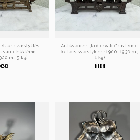
ketaus svarstyklės
Antikvarinės „Robervalio“ sistemos
lvario lėkštėmis
ketaus svarstyklės (1900–1930 m.,
20 m., 5 kg)
1 kg)
€
93
€
108