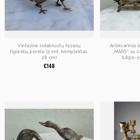
Vintažinė sidabruotų fazanų
Antikvarinės 
figūrėlių porelė (2 vnt. komplektas,
„MARS“ su ža
28 cm)
(1890–19
€
148