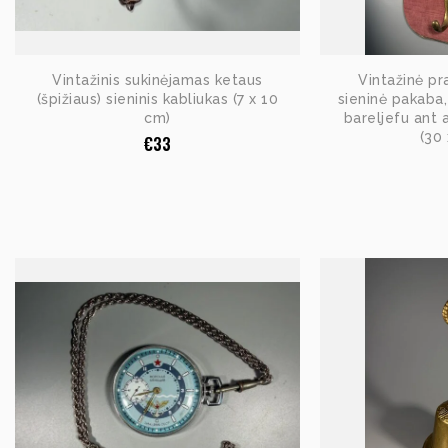
Vintažinis sukinėjamas ketaus
Vintažinė pr
(špižiaus) sieninis kabliukas (7 x 10
sieninė pakaba,
cm)
bareljefu ant 
(30
€
33