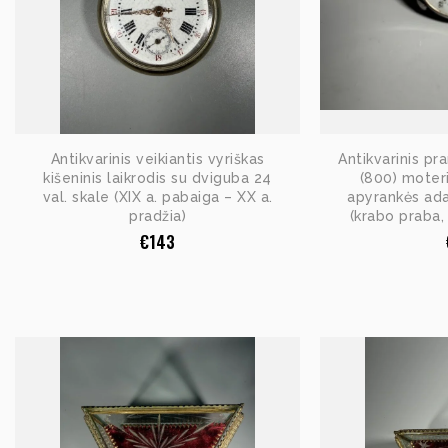
Antikvarinis veikiantis vyriškas
Antikvarinis pr
kišeninis laikrodis su dviguba 24
(800) moteri
val. skale (XIX a. pabaiga – XX a.
apyrankės ada
pradžia)
(krabo praba, 
€
143