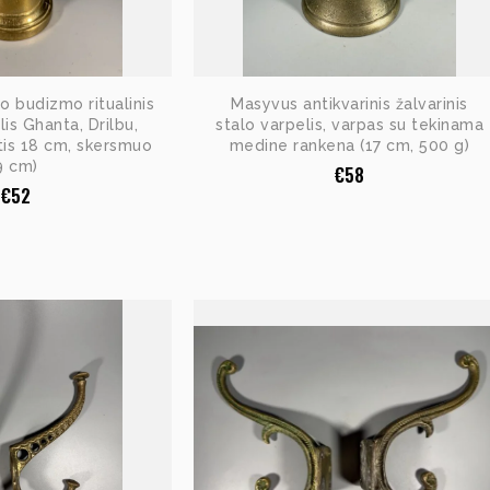
to budizmo ritualinis
Masyvus antikvarinis žalvarinis
lis Ghanta, Drilbu,
stalo varpelis, varpas su tekinama
štis 18 cm, skersmuo
medine rankena (17 cm, 500 g)
9 cm)
€
58
€
52