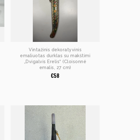
Vintažinis dekoratyvinis
emaliuotas durklas su makštimi
„Dvigalvis Erelis“ (Cloisonné
emalis, 27 cm)
€
58