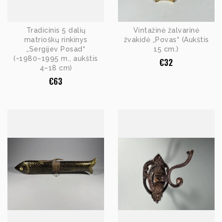
Tradicinis 5 dalių
Vintažinė žalvarinė
matrioškų rinkinys
žvakidė „Povas“ (Aukštis
„Sergijev Posad“
15 cm.)
(~1980–1995 m., aukštis
€
32
4–18 cm)
€
63