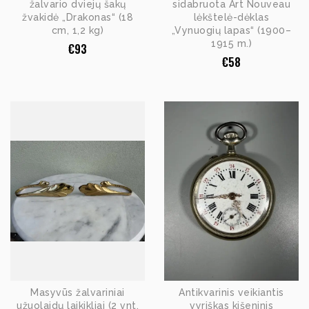
žalvario dviejų šakų
sidabruota Art Nouveau
žvakidė „Drakonas“ (18
lėkštelė-dėklas
cm, 1,2 kg)
„Vynuogių lapas“ (1900–
1915 m.)
€
93
€
58
Masyvūs žalvariniai
Antikvarinis veikiantis
užuolaidų laikikliai (2 vnt.
vyriškas kišeninis