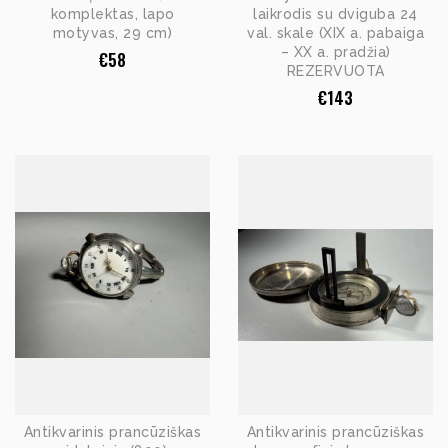
komplektas, lapo
laikrodis su dviguba 24
motyvas, 29 cm)
val. skale (XIX a. pabaiga
– XX a. pradžia)
€
58
REZERVUOTA
€
143
Antikvarinis prancūziškas
Antikvarinis prancūziškas