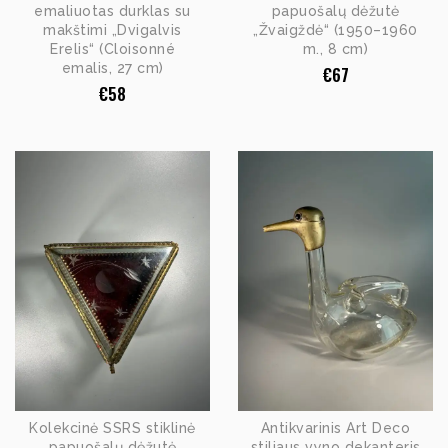
emaliuotas durklas su
papuošalų dėžutė
makštimi „Dvigalvis
„Žvaigždė“ (1950–1960
Erelis“ (Cloisonné
m., 8 cm)
emalis, 27 cm)
€
67
€
58
Kolekcinė SSRS stiklinė
Antikvarinis Art Deco
papuošalų dėžutė
stiliaus vyno dekanteris