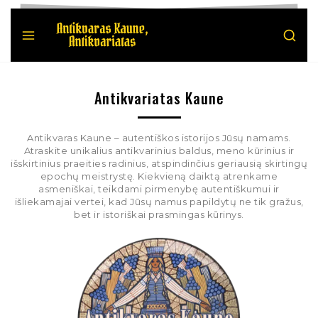
Antikvariatas Kaune
Antikvaras Kaune – autentiškos istorijos Jūsų namams.
Atraskite unikalius antikvarinius baldus, meno kūrinius ir
išskirtinius praeities radinius, atspindinčius geriausią skirtingų
epochų meistrystę. Kiekvieną daiktą atrenkame
asmeniškai, teikdami pirmenybę autentiškumui ir
išliekamajai vertei, kad Jūsų namus papildytų ne tik gražus,
bet ir istoriškai prasmingas kūrinys.