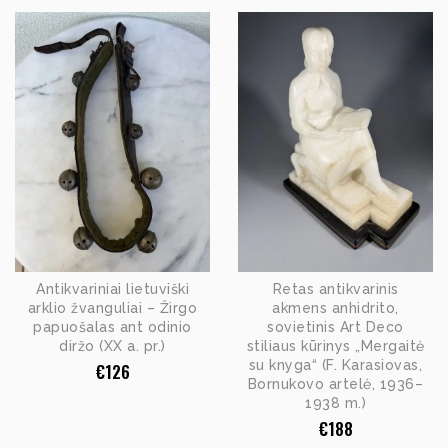
Antikvariniai lietuviški
Retas antikvarinis
arklio žvanguliai – Žirgo
akmens anhidrito,
papuošalas ant odinio
sovietinis Art Deco
diržo (XX a. pr.)
stiliaus kūrinys „Mergaitė
su knyga“ (F. Karasiovas,
€
126
Bornukovo artelė, 1936–
1938 m.)
€
188