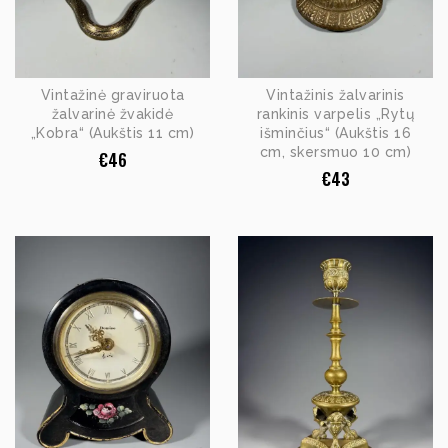
Vintažinė graviruota
Vintažinis žalvarinis
žalvarinė žvakidė
rankinis varpelis „Rytų
„Kobra“ (Aukštis 11 cm)
išminčius“ (Aukštis 16
cm, skersmuo 10 cm)
€
46
€
43