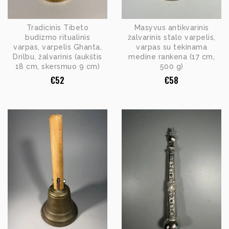
Tradicinis Tibeto
Masyvus antikvarinis
budizmo ritualinis
žalvarinis stalo varpelis,
varpas, varpelis Ghanta,
varpas su tekinama
Drilbu, žalvarinis (aukštis
medine rankena (17 cm,
18 cm, skersmuo 9 cm)
500 g)
€
52
€
58