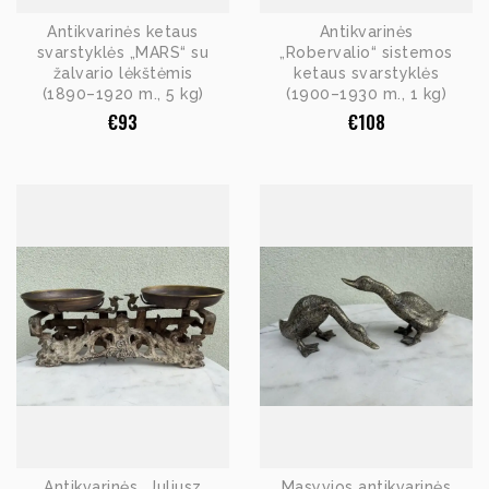
Antikvarinės ketaus
Antikvarinės
svarstyklės „MARS“ su
„Robervalio“ sistemos
žalvario lėkštėmis
ketaus svarstyklės
(1890–1920 m., 5 kg)
(1900–1930 m., 1 kg)
€
93
€
108
Antikvarinės „Juliusz
Masyvios antikvarinės