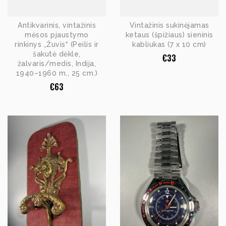
Antikvarinis, vintažinis
Vintažinis sukinėjamas
mėsos pjaustymo
ketaus (špižiaus) sieninis
rinkinys „Žuvis“ (Peilis ir
kabliukas (7 x 10 cm)
šakutė dėkle,
€
33
žalvaris/medis, Indija,
1940–1960 m., 25 cm.)
€
63