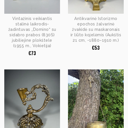
Vintažinis veikiantis
Antikvarinė Istorizmo
stalinė laikrodis-
epochos žalvarinė
žadintuvas „Domino“ su
žvakidė su maskaronais
sidabro prabos (830S)
ir liūto kojelėmis (Aukštis
jubiliejine plokštele
21 cm, ~1880–1910 m.)
(1955 m., Vokietija)
€
53
€
73