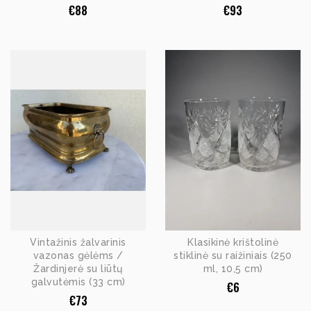
€
88
€
93
Vintažinis žalvarinis
Klasikinė krištolinė
vazonas gėlėms /
stiklinė su raižiniais (250
Žardinjerė su liūtų
ml, 10,5 cm)
galvutėmis (33 cm)
€
6
€
73