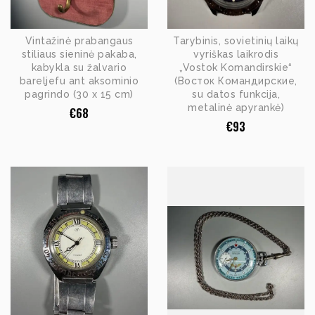
Vintažinė prabangaus
Tarybinis, sovietinių laikų
stiliaus sieninė pakaba,
vyriškas laikrodis
kabykla su žalvario
„Vostok Komandirskie“
bareljefu ant aksominio
(Восток Командирские,
pagrindo (30 x 15 cm)
su datos funkcija,
metalinė apyrankė)
€
68
€
93