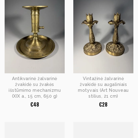
Antikvarinė žalvarinė
Vintažinė žalvarinė
žvakidė su žvakės
žvakidė su augaliniais
išstūmimo mechanizmu
motyvais (Art Nouveau
(XIX a., 15 cm, 650 g)
stilius, 21 cm)
€
48
€
28