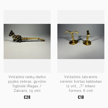
Vintažinė rankų darbo
Vintažinis žalvarinis
pypkė zebras, gyvūno
sieninis tvirtas kabliukas
figūrėlė (Ragas /
(2 vnt., „T“ inkaro
Žalvaris, 15 cm)
formos, 6 cm)
€
28
€
18