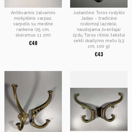
Antikvarinis žalvarinis
Judaistinė Toros rodyklė
mokyklinis varpas,
Jadas – tradicinė
varpelis su medine
rodomoji lazdelė,
rankena (25 cm,
naudojama šventajai
skersmuo 11 cm)
žydų Toros ritinio tekstui
sekti skaitymo metu (13
€
48
cm, 100 g)
€
43