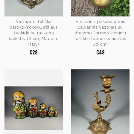
Vintažinė itališka
Vintažinis pakabinamas
baroko/rokokų stiliaus
žalvarinis vazonas su
žvakidė su rankena
drakono formos sieniniu
(aukštis 12 cm, Made in
laikikliu (bendras aukštis
Italy)
40 cm)
€
28
€
48