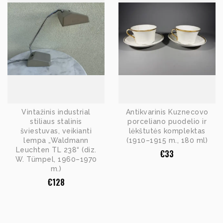
Vintažinis industrial
Antikvarinis Kuznecovo
stiliaus stalinis
porceliano puodelio ir
šviestuvas, veikianti
lėkštutės komplektas
lempa „Waldmann
(1910–1915 m., 180 ml)
Leuchten TL 238“ (diz.
€
33
W. Tümpel, 1960–1970
m.)
€
128