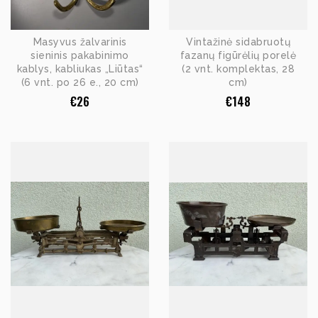
Masyvus žalvarinis
Vintažinė sidabruotų
sieninis pakabinimo
fazanų figūrėlių porelė
kablys, kabliukas „Liūtas“
(2 vnt. komplektas, 28
(6 vnt. po 26 e., 20 cm)
cm)
€
26
€
148