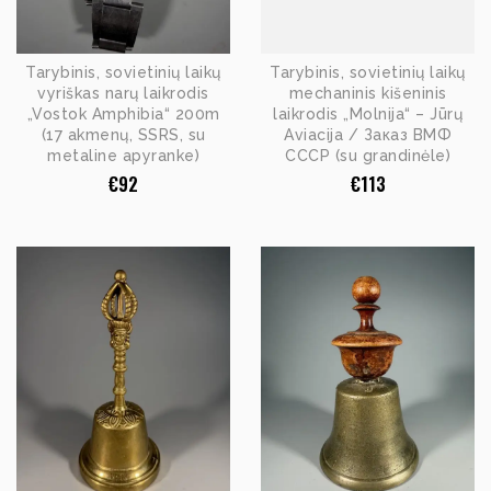
Tarybinis, sovietinių laikų
Tarybinis, sovietinių laikų
vyriškas narų laikrodis
mechaninis kišeninis
„Vostok Amphibia“ 200m
laikrodis „Molnija“ – Jūrų
(17 akmenų, SSRS, su
Aviacija / Заказ ВМФ
metaline apyranke)
СССР (su grandinėle)
€
92
€
113