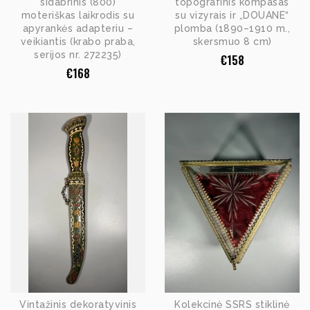
sidabrinis (800)
topografinis kompasas
moteriškas laikrodis su
su vizyrais ir „DOUANE“
apyrankės adapteriu –
plomba (1890–1910 m.,
veikiantis (krabo praba,
skersmuo 8 cm)
serijos nr. 272235)
€
158
€
168
Vintažinis dekoratyvinis
Kolekcinė SSRS stiklinė