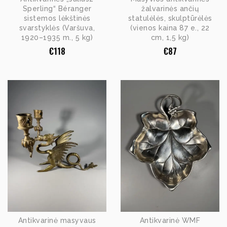
Sperling“ Béranger
žalvarinės ančių
sistemos lėkštinės
statulėlės, skulptūrėlės
svarstyklės (Varšuva,
(vienos kaina 87 e., 22
1920–1935 m., 5 kg)
cm, 1,5 kg)
€
118
€
87
Antikvarinė masyvaus
Antikvarinė WMF