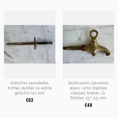
Išskirtinis savadarbis
Antikvarinis žalvarinis
tvirtas durklas su aštria
alaus, vyno statinės
geležte (41 cm)
čiaupas, kranas „G.
Reither 23“ (15 cm)
€
63
€
48