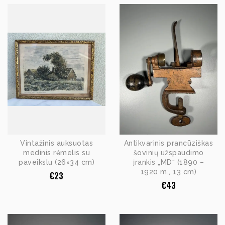
Vintažinis auksuotas
Antikvarinis prancūziškas
medinis rėmelis su
šovinių užspaudimo
paveikslu (26×34 cm)
įrankis „MD“ (1890 –
1920 m., 13 cm)
€
23
€
43