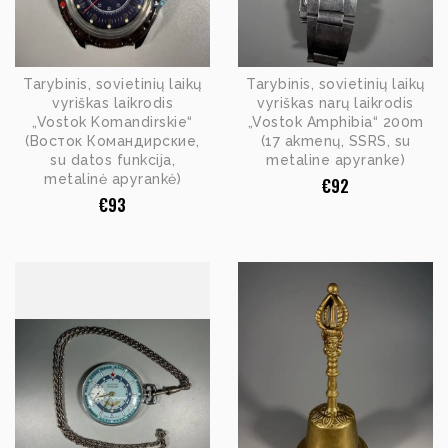
Tarybinis, sovietinių laikų
Tarybinis, sovietinių laikų
vyriškas laikrodis
vyriškas narų laikrodis
„Vostok Komandirskie“
„Vostok Amphibia“ 200m
(Восток Командирские,
(17 akmenų, SSRS, su
su datos funkcija,
metaline apyranke)
metalinė apyrankė)
€
92
€
93