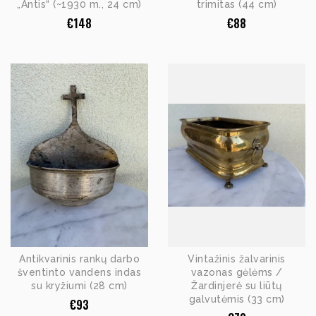
„Antis“ (~1930 m., 24 cm)
trimitas (44 cm)
€
148
€
88
Antikvarinis rankų darbo
Vintažinis žalvarinis
šventinto vandens indas
vazonas gėlėms /
su kryžiumi (28 cm)
Žardinjerė su liūtų
galvutėmis (33 cm)
€
93