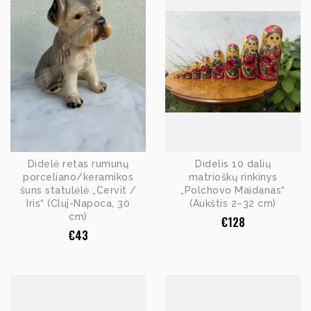
Didelė retas rumunų
Didelis 10 dalių
porceliano/keramikos
matrioškų rinkinys
šuns statulėlė „Cervit /
„Polchovo Maidanas“
Iris“ (Cluj-Napoca, 30
(Aukštis 2–32 cm)
cm)
€
128
€
43