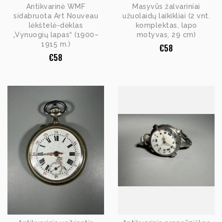
Antikvarinė WMF
Masyvūs žalvariniai
sidabruota Art Nouveau
užuolaidų laikikliai (2 vnt.
lėkštelė-dėklas
komplektas, lapo
„Vynuogių lapas“ (1900–
motyvas, 29 cm)
1915 m.)
€
58
€
58