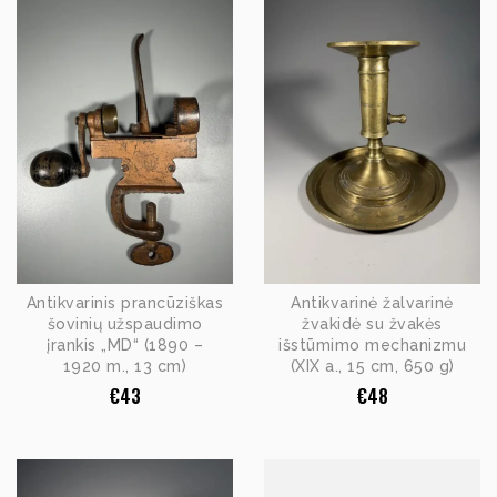
Antikvarinis prancūziškas
Antikvarinė žalvarinė
šovinių užspaudimo
žvakidė su žvakės
įrankis „MD“ (1890 –
išstūmimo mechanizmu
1920 m., 13 cm)
(XIX a., 15 cm, 650 g)
€
43
€
48