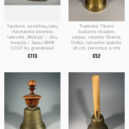
Tarybinis, sovietinių laikų
Tradicinis Tibeto
mechaninis kišeninis
budizmo ritualinis
laikrodis „Molnija“ – Jūrų
varpas, varpelis Ghanta,
Aviacija / Заказ ВМФ
Drilbu, žalvarinis (aukštis
СССР (su grandinėle)
18 cm, skersmuo 9 cm)
€
113
€
52