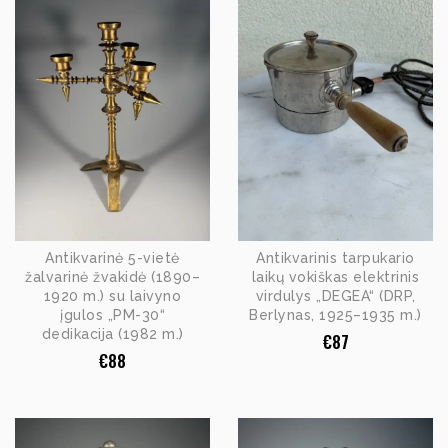
Antikvarinė 5-vietė
Antikvarinis tarpukario
žalvarinė žvakidė (1890–
laikų vokiškas elektrinis
1920 m.) su laivyno
virdulys „DEGEA“ (DRP,
įgulos „PM-30“
Berlynas, 1925–1935 m.)
dedikacija (1982 m.)
€
87
€
88