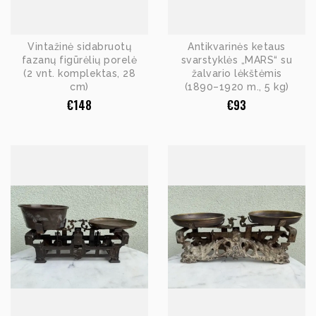
Vintažinė sidabruotų
Antikvarinės ketaus
fazanų figūrėlių porelė
svarstyklės „MARS“ su
(2 vnt. komplektas, 28
žalvario lėkštėmis
cm)
(1890–1920 m., 5 kg)
€
148
€
93