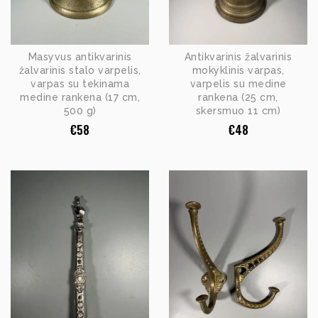
Masyvus antikvarinis
Antikvarinis žalvarinis
žalvarinis stalo varpelis,
mokyklinis varpas,
varpas su tekinama
varpelis su medine
medine rankena (17 cm,
rankena (25 cm,
500 g)
skersmuo 11 cm)
€
58
€
48