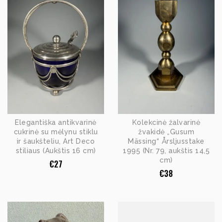
Elegantiška antikvarinė
Kolekcinė žalvarinė
cukrinė su mėlynu stiklu
žvakidė „Gusum
ir šaukšteliu, Art Deco
Mässing“ Årsljusstake
stiliaus (Aukštis 16 cm)
1995 (Nr. 79, aukštis 14,5
cm)
€
27
€
38