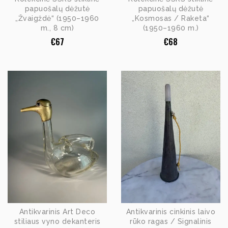
papuošalų dėžutė
papuošalų dėžutė
„Žvaigždė“ (1950–1960
„Kosmosas / Raketa“
m., 8 cm)
(1950–1960 m.)
€
67
€
68
Antikvarinis Art Deco
Antikvarinis cinkinis laivo
stiliaus vyno dekanteris
rūko ragas / Signalinis