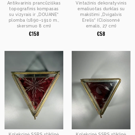
Antikvarinis prancūziškas
Vintažinis dekoratyvinis
topografinis kompasas
emaliuotas durklas su
su vizyrais ir „DOUANE“
makštimi „Dvigalvis
plomba (1890–1910 m.,
Erelis“ (Cloisonné
skersmuo 8 cm)
emalis, 27 cm)
€
158
€
58
Kolekcinė SSRS stiklinė
Kolekcinė SSRS stiklinė