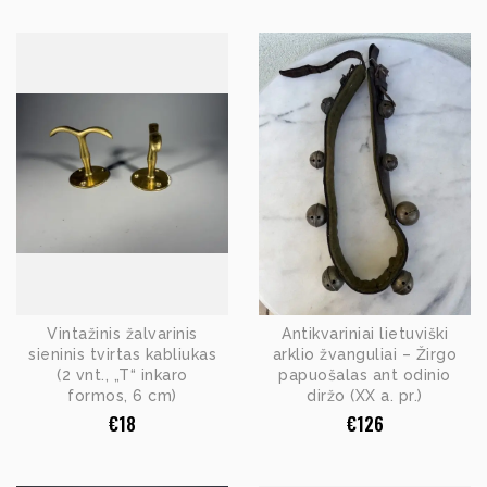
Vintažinis žalvarinis
Antikvariniai lietuviški
sieninis tvirtas kabliukas
arklio žvanguliai – Žirgo
(2 vnt., „T“ inkaro
papuošalas ant odinio
formos, 6 cm)
diržo (XX a. pr.)
€
18
€
126