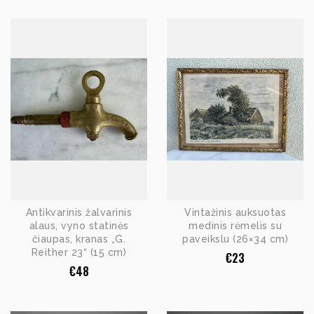
Antikvarinis žalvarinis
Vintažinis auksuotas
alaus, vyno statinės
medinis rėmelis su
čiaupas, kranas „G.
paveikslu (26×34 cm)
Reither 23“ (15 cm)
€
23
€
48