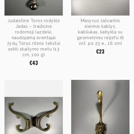
Judaistinė Toros rodyklė
Masyvus žalvarinis
Jadas – tradicinė
sieninis kablys,
rodomoji lazdelė,
kabliukas, kabykla su
naudojama šventajai
geometriniu reljefu (6
žydų Toros ritinio tekstui
vnt. po 23 e., 16 cm)
sekti skaitymo metu (13
€
23
cm, 100 g)
€
43