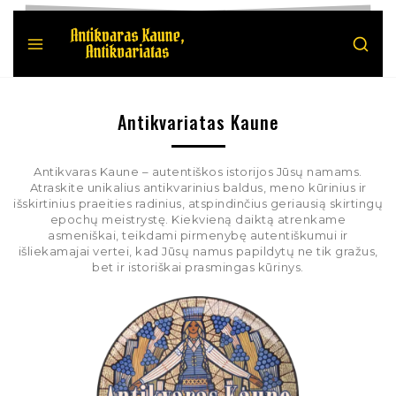
Antikvariatas Kaune
Antikvaras Kaune – autentiškos istorijos Jūsų namams.
Atraskite unikalius antikvarinius baldus, meno kūrinius ir
išskirtinius praeities radinius, atspindinčius geriausią skirtingų
epochų meistrystę. Kiekvieną daiktą atrenkame
asmeniškai, teikdami pirmenybę autentiškumui ir
išliekamajai vertei, kad Jūsų namus papildytų ne tik gražus,
bet ir istoriškai prasmingas kūrinys.