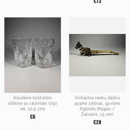
€
73
Klasikinė krištolinė
Vintažinė rankų darbo
stiklinė su raižiniais (250
pypkė zebras, gyvūno
ml, 10,5 cm)
figūrėlė (Ragas /
Žalvaris, 15 cm)
€
6
€
28