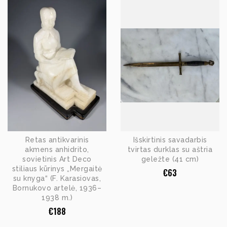
Retas antikvarinis
Išskirtinis savadarbis
akmens anhidrito,
tvirtas durklas su aštria
sovietinis Art Deco
geležte (41 cm)
stiliaus kūrinys „Mergaitė
€
63
su knyga“ (F. Karasiovas,
Bornukovo artelė, 1936–
1938 m.)
€
188