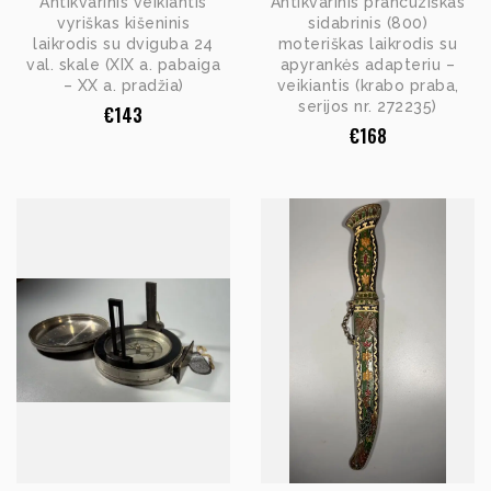
Antikvarinis veikiantis
Antikvarinis prancūziškas
vyriškas kišeninis
sidabrinis (800)
laikrodis su dviguba 24
moteriškas laikrodis su
val. skale (XIX a. pabaiga
apyrankės adapteriu –
– XX a. pradžia)
veikiantis (krabo praba,
serijos nr. 272235)
€
143
€
168