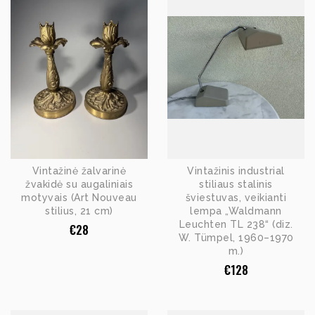
Vintažinė žalvarinė
Vintažinis industrial
žvakidė su augaliniais
stiliaus stalinis
motyvais (Art Nouveau
šviestuvas, veikianti
stilius, 21 cm)
lempa „Waldmann
Leuchten TL 238“ (diz.
€
28
W. Tümpel, 1960–1970
m.)
€
128