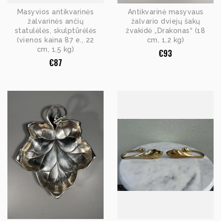
Masyvios antikvarinės
Antikvarinė masyvaus
žalvarinės ančių
žalvario dviejų šakų
statulėlės, skulptūrėlės
žvakidė „Drakonas“ (18
(vienos kaina 87 e., 22
cm, 1,2 kg)
cm, 1,5 kg)
€
93
€
87