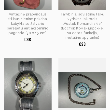
Vintažinė prabangaus
Tarybinis, sovietinių laikų
stiliaus sieninė pakaba,
vyriškas laikrodis
kabykla su žalvario
„Vostok Komandirskie“
bareljefu ant aksominio
(Восток Командирские,
pagrindo (30 x 15 cm)
su datos funkcija,
metalinė apyrankė)
€
68
€
93