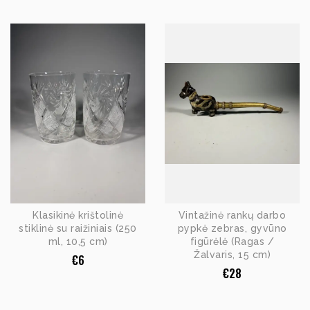
Klasikinė krištolinė
Vintažinė rankų darbo
stiklinė su raižiniais (250
pypkė zebras, gyvūno
ml, 10,5 cm)
figūrėlė (Ragas /
Žalvaris, 15 cm)
€
6
€
28