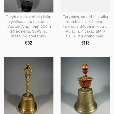
Tarybinis, sovietinių laikų
Tarybinis, sovietinių laikų
vyriškas narų laikrodis
mechaninis kišeninis
„Vostok Amphibia“ 200m
laikrodis „Molnija“ – Jūrų
(17 akmenų, SSRS, su
Aviacija / Заказ ВМФ
metaline apyranke)
СССР (su grandinėle)
€
92
€
113