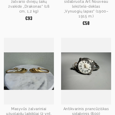
žalvario dviejų šakų
sidabruota Art Nouveau
žvakidė „Drakonas“ (18
lėkštelė-dėklas
cm, 1,2 kg)
„Vynuogių lapas“ (1900–
1915 m.)
€
93
€
58
Masyvūs žalvariniai
Antikvarinis prancūziškas
užuolaidų laikikliai (2 vnt.
sidabrinis (800)