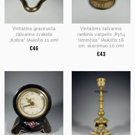
Vintažinė graviruota
Vintažinis žalvarinis
žalvarinė žvakidė
rankinis varpelis „Rytų
„Kobra“ (Aukštis 11 cm)
išminčius“ (Aukštis 16
cm, skersmuo 10 cm)
€
46
€
43