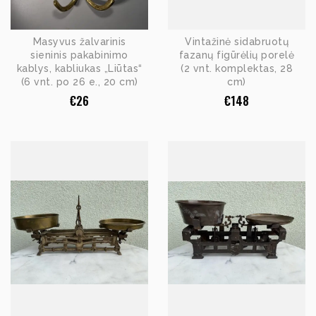
Masyvus žalvarinis
Vintažinė sidabruotų
sieninis pakabinimo
fazanų figūrėlių porelė
kablys, kabliukas „Liūtas“
(2 vnt. komplektas, 28
(6 vnt. po 26 e., 20 cm)
cm)
€
26
€
148