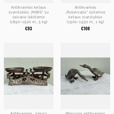
Antikvarinės ketaus
Antikvarinės
svarstyklės „MARS“ su
„Robervalio“ sistemos
žalvario lėkštėmis
ketaus svarstyklės
(1890–1920 m., 5 kg)
(1900–1930 m., 1 kg)
€
93
€
108
Antikvarinės „Juliusz
Masyvios antikvarinės