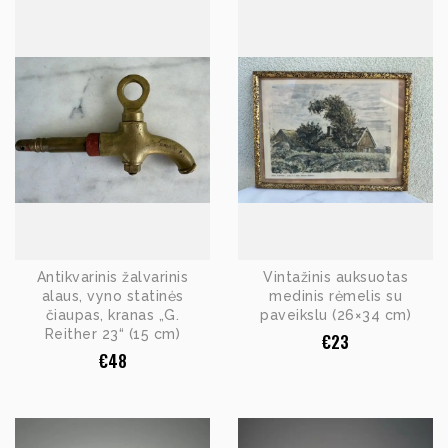
Antikvarinis žalvarinis
Vintažinis auksuotas
alaus, vyno statinės
medinis rėmelis su
čiaupas, kranas „G.
paveikslu (26×34 cm)
Reither 23“ (15 cm)
€
23
€
48