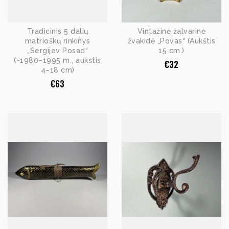
Tradicinis 5 dalių
Vintažinė žalvarinė
matrioškų rinkinys
žvakidė „Povas“ (Aukštis
„Sergijev Posad“
15 cm.)
(~1980–1995 m., aukštis
€
32
4–18 cm)
€
63