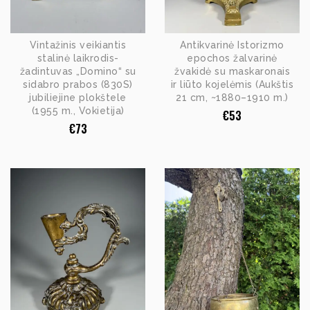
Vintažinis veikiantis
Antikvarinė Istorizmo
stalinė laikrodis-
epochos žalvarinė
žadintuvas „Domino“ su
žvakidė su maskaronais
sidabro prabos (830S)
ir liūto kojelėmis (Aukštis
jubiliejine plokštele
21 cm, ~1880–1910 m.)
(1955 m., Vokietija)
€
53
€
73