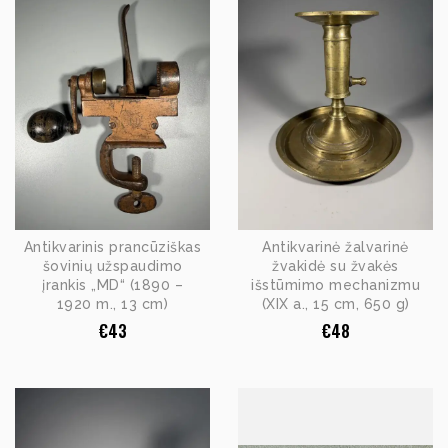
Antikvarinis prancūziškas
Antikvarinė žalvarinė
šovinių užspaudimo
žvakidė su žvakės
įrankis „MD“ (1890 –
išstūmimo mechanizmu
1920 m., 13 cm)
(XIX a., 15 cm, 650 g)
€
43
€
48