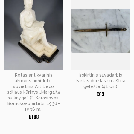
Retas antikvarinis
Išskirtinis savadarbis
akmens anhidrito,
tvirtas durklas su aštria
sovietinis Art Deco
geležte (41 cm)
stiliaus kūrinys „Mergaitė
€
63
su knyga“ (F. Karasiovas,
Bornukovo artelė, 1936–
1938 m.)
€
188