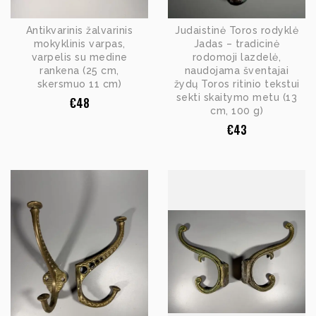
Antikvarinis žalvarinis
Judaistinė Toros rodyklė
mokyklinis varpas,
Jadas – tradicinė
varpelis su medine
rodomoji lazdelė,
rankena (25 cm,
naudojama šventajai
skersmuo 11 cm)
žydų Toros ritinio tekstui
sekti skaitymo metu (13
€
48
cm, 100 g)
€
43