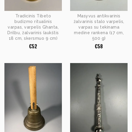
Tradicinis Tibeto
Masyvus antikvarinis
budizmo ritualinis
žalvarinis stalo varpelis,
varpas, varpelis Ghanta,
varpas su tekinama
Drilbu, žalvarinis (aukštis
medine rankena (17 cm,
18 cm, skersmuo 9 cm)
500 g)
€
52
€
58