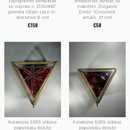
topografinis kompasas
emaliuotas durklas su
su vizyrais ir „DOUANE“
makštimi „Dvigalvis
plomba (1890–1910 m.,
Erelis“ (Cloisonné
skersmuo 8 cm)
emalis, 27 cm)
€
158
€
58
Kolekcinė SSRS stiklinė
Kolekcinė SSRS stiklinė
papuošalų dėžutė
papuošalų dėžutė