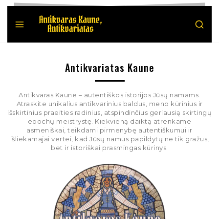
Antikvariatas Kaune
Antikvaras Kaune – autentiškos istorijos Jūsų namams.
Atraskite unikalius antikvarinius baldus, meno kūrinius ir
išskirtinius praeities radinius, atspindinčius geriausią skirtingų
epochų meistrystę. Kiekvieną daiktą atrenkame
asmeniškai, teikdami pirmenybę autentiškumui ir
išliekamajai vertei, kad Jūsų namus papildytų ne tik gražus,
bet ir istoriškai prasmingas kūrinys.