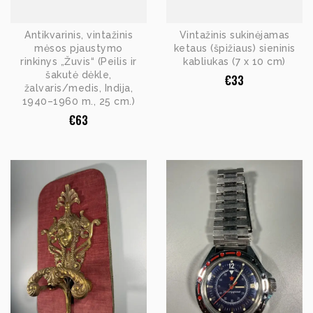
Antikvarinis, vintažinis
Vintažinis sukinėjamas
mėsos pjaustymo
ketaus (špižiaus) sieninis
rinkinys „Žuvis“ (Peilis ir
kabliukas (7 x 10 cm)
šakutė dėkle,
€
33
žalvaris/medis, Indija,
1940–1960 m., 25 cm.)
€
63