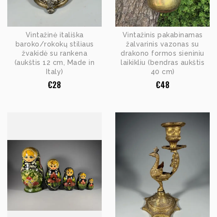
Vintažinė itališka
Vintažinis pakabinamas
baroko/rokokų stiliaus
žalvarinis vazonas su
žvakidė su rankena
drakono formos sieniniu
(aukštis 12 cm, Made in
laikikliu (bendras aukštis
Italy)
40 cm)
€
28
€
48