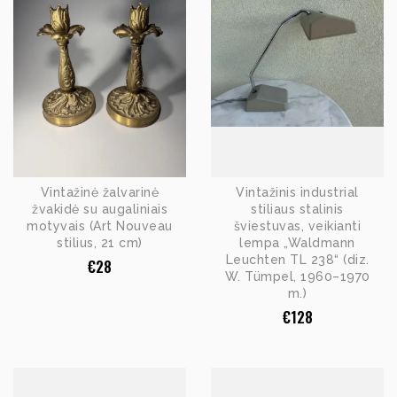
Vintažinė žalvarinė
Vintažinis industrial
žvakidė su augaliniais
stiliaus stalinis
motyvais (Art Nouveau
šviestuvas, veikianti
stilius, 21 cm)
lempa „Waldmann
Leuchten TL 238“ (diz.
€
28
W. Tümpel, 1960–1970
m.)
€
128