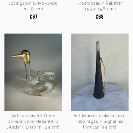
„Žvaigždė“ (1950–1960
„Kosmosas / Raketa“
m., 8 cm)
(1950–1960 m.)
€
67
€
68
Antikvarinis Art Deco
Antikvarinis cinkinis laivo
stiliaus vyno dekanteris
rūko ragas / Signalinis
„Antis“ (~1930 m., 24 cm)
trimitas (44 cm)