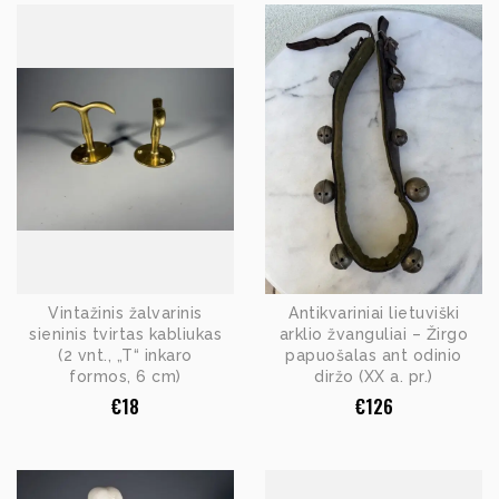
Vintažinis žalvarinis
Antikvariniai lietuviški
sieninis tvirtas kabliukas
arklio žvanguliai – Žirgo
(2 vnt., „T“ inkaro
papuošalas ant odinio
formos, 6 cm)
diržo (XX a. pr.)
€
18
€
126