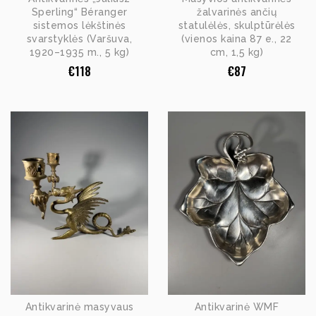
Sperling“ Béranger
žalvarinės ančių
sistemos lėkštinės
statulėlės, skulptūrėlės
svarstyklės (Varšuva,
(vienos kaina 87 e., 22
1920–1935 m., 5 kg)
cm, 1,5 kg)
€
118
€
87
Antikvarinė masyvaus
Antikvarinė WMF