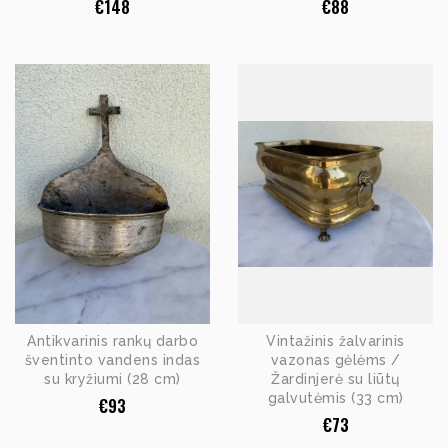
€
148
€
88
Antikvarinis rankų darbo
Vintažinis žalvarinis
šventinto vandens indas
vazonas gėlėms /
su kryžiumi (28 cm)
Žardinjerė su liūtų
galvutėmis (33 cm)
€
93
€
73