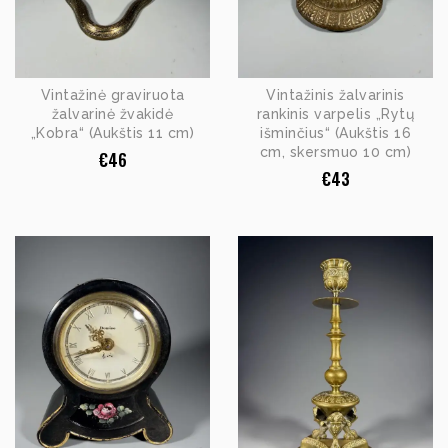
Vintažinė graviruota
Vintažinis žalvarinis
žalvarinė žvakidė
rankinis varpelis „Rytų
„Kobra“ (Aukštis 11 cm)
išminčius“ (Aukštis 16
cm, skersmuo 10 cm)
€
46
€
43