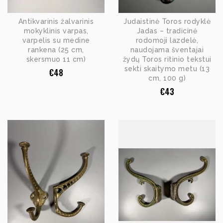
Antikvarinis žalvarinis
Judaistinė Toros rodyklė
mokyklinis varpas,
Jadas – tradicinė
varpelis su medine
rodomoji lazdelė,
rankena (25 cm,
naudojama šventajai
skersmuo 11 cm)
žydų Toros ritinio tekstui
sekti skaitymo metu (13
€
48
cm, 100 g)
€
43