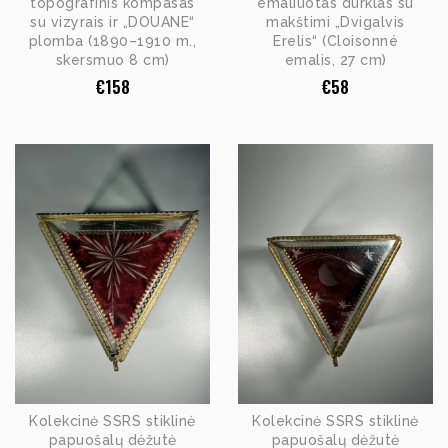
topografinis kompasas
emaliuotas durklas su
su vizyrais ir „DOUANE“
makštimi „Dvigalvis
plomba (1890–1910 m.,
Erelis“ (Cloisonné
skersmuo 8 cm)
emalis, 27 cm)
€
158
€
58
Kolekcinė SSRS stiklinė
Kolekcinė SSRS stiklinė
papuošalų dėžutė
papuošalų dėžutė