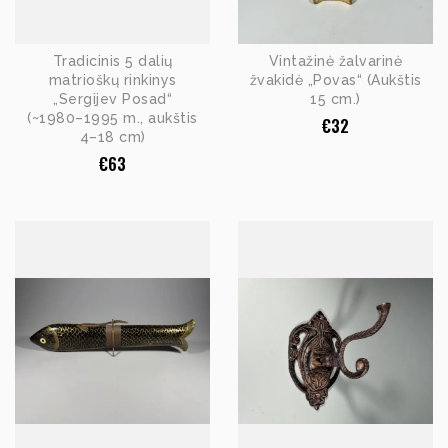
Tradicinis 5 dalių
Vintažinė žalvarinė
matrioškų rinkinys
žvakidė „Povas“ (Aukštis
„Sergijev Posad“
15 cm.)
(~1980–1995 m., aukštis
€
32
4–18 cm)
€
63