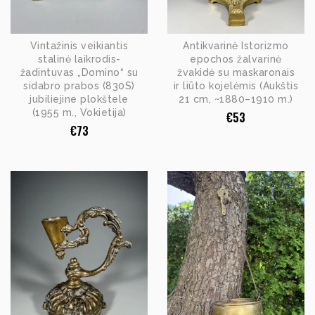
Vintažinis veikiantis
Antikvarinė Istorizmo
stalinė laikrodis-
epochos žalvarinė
žadintuvas „Domino“ su
žvakidė su maskaronais
sidabro prabos (830S)
ir liūto kojelėmis (Aukštis
jubiliejine plokštele
21 cm, ~1880–1910 m.)
(1955 m., Vokietija)
€
53
€
73