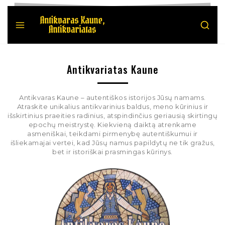
Antikvariatas Kaune
Antikvaras Kaune – autentiškos istorijos Jūsų namams.
Atraskite unikalius antikvarinius baldus, meno kūrinius ir
išskirtinius praeities radinius, atspindinčius geriausią skirtingų
epochų meistrystę. Kiekvieną daiktą atrenkame
asmeniškai, teikdami pirmenybę autentiškumui ir
išliekamajai vertei, kad Jūsų namus papildytų ne tik gražus,
bet ir istoriškai prasmingas kūrinys.