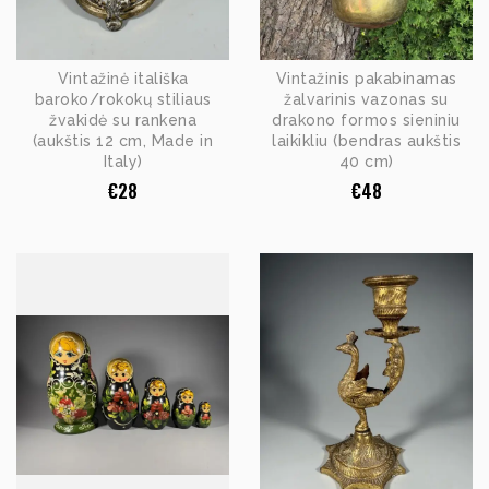
Vintažinė itališka
Vintažinis pakabinamas
baroko/rokokų stiliaus
žalvarinis vazonas su
žvakidė su rankena
drakono formos sieniniu
(aukštis 12 cm, Made in
laikikliu (bendras aukštis
Italy)
40 cm)
€
28
€
48