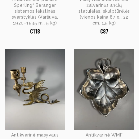
Sperling“ Béranger
žalvarinės ančių
sistemos lėkštinės
statulėlės, skulptūrėlės
svarstyklės (Varšuva,
(vienos kaina 87 e., 22
1920–1935 m., 5 kg)
cm, 1,5 kg)
€
118
€
87
Antikvarinė masyvaus
Antikvarinė WMF