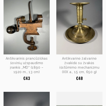
Antikvarinis prancūziškas
Antikvarinė žalvarinė
šovinių užspaudimo
žvakidė su žvakės
įrankis „MD“ (1890 –
išstūmimo mechanizmu
1920 m., 13 cm)
(XIX a., 15 cm, 650 g)
€
43
€
48