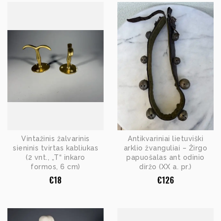
Vintažinis žalvarinis
Antikvariniai lietuviški
sieninis tvirtas kabliukas
arklio žvanguliai – Žirgo
(2 vnt., „T“ inkaro
papuošalas ant odinio
formos, 6 cm)
diržo (XX a. pr.)
€
18
€
126