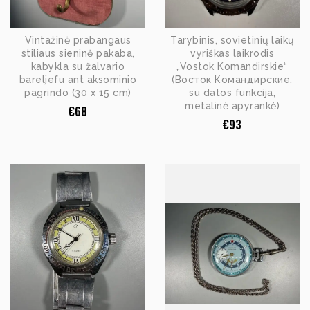
Vintažinė prabangaus
Tarybinis, sovietinių laikų
stiliaus sieninė pakaba,
vyriškas laikrodis
kabykla su žalvario
„Vostok Komandirskie“
bareljefu ant aksominio
(Восток Командирские,
pagrindo (30 x 15 cm)
su datos funkcija,
metalinė apyrankė)
€
68
€
93