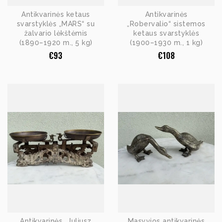
Antikvarinės ketaus
Antikvarinės
svarstyklės „MARS“ su
„Robervalio“ sistemos
žalvario lėkštėmis
ketaus svarstyklės
(1890–1920 m., 5 kg)
(1900–1930 m., 1 kg)
€
93
€
108
Antikvarinės „Juliusz
Masyvios antikvarinės