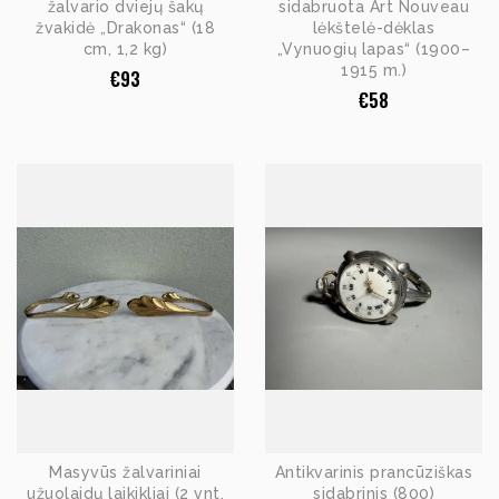
žalvario dviejų šakų
sidabruota Art Nouveau
žvakidė „Drakonas“ (18
lėkštelė-dėklas
cm, 1,2 kg)
„Vynuogių lapas“ (1900–
1915 m.)
€
93
€
58
Masyvūs žalvariniai
Antikvarinis prancūziškas
užuolaidų laikikliai (2 vnt.
sidabrinis (800)