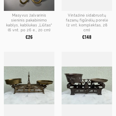
Masyvus žalvarinis
Vintažinė sidabruotų
sieninis pakabinimo
fazanų figūrėlių porelė
kablys, kabliukas „Liūtas“
(2 vnt. komplektas, 28
(6 vnt. po 26 e., 20 cm)
cm)
€
26
€
148