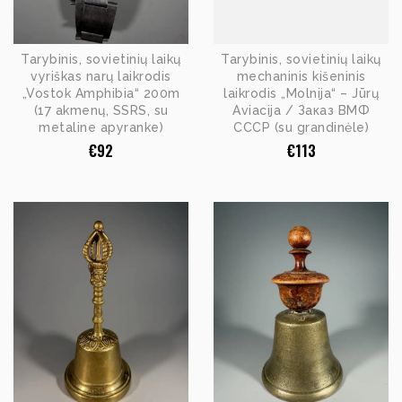
Tarybinis, sovietinių laikų
Tarybinis, sovietinių laikų
vyriškas narų laikrodis
mechaninis kišeninis
„Vostok Amphibia“ 200m
laikrodis „Molnija“ – Jūrų
(17 akmenų, SSRS, su
Aviacija / Заказ ВМФ
metaline apyranke)
СССР (su grandinėle)
€
92
€
113