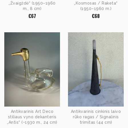
„Žvaigždė“ (1950–1960
„Kosmosas / Raketa“
m., 8 cm)
(1950–1960 m.)
€
67
€
68
Antikvarinis Art Deco
Antikvarinis cinkinis laivo
stiliaus vyno dekanteris
rūko ragas / Signalinis
„Antis“ (~1930 m., 24 cm)
trimitas (44 cm)