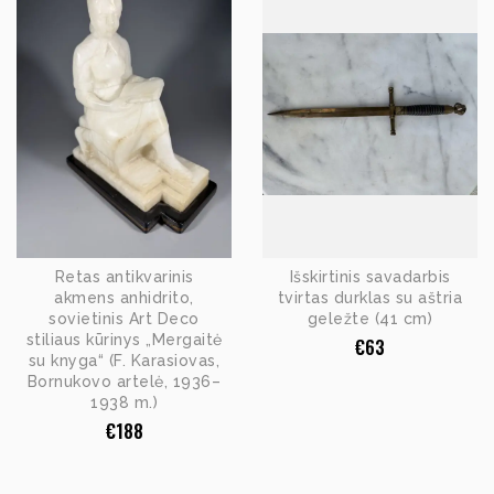
Retas antikvarinis
Išskirtinis savadarbis
akmens anhidrito,
tvirtas durklas su aštria
sovietinis Art Deco
geležte (41 cm)
stiliaus kūrinys „Mergaitė
€
63
su knyga“ (F. Karasiovas,
Bornukovo artelė, 1936–
1938 m.)
€
188