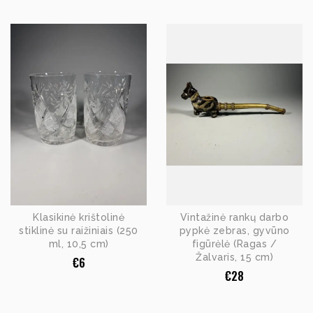
Klasikinė krištolinė
Vintažinė rankų darbo
stiklinė su raižiniais (250
pypkė zebras, gyvūno
ml, 10,5 cm)
figūrėlė (Ragas /
Žalvaris, 15 cm)
€
6
€
28