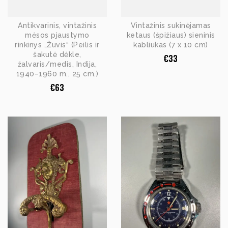
Antikvarinis, vintažinis
Vintažinis sukinėjamas
mėsos pjaustymo
ketaus (špižiaus) sieninis
rinkinys „Žuvis“ (Peilis ir
kabliukas (7 x 10 cm)
šakutė dėkle,
€
33
žalvaris/medis, Indija,
1940–1960 m., 25 cm.)
€
63