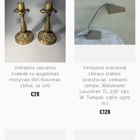
Vintažinė žalvarinė
Vintažinis industrial
žvakidė su augaliniais
stiliaus stalinis
motyvais (Art Nouveau
šviestuvas, veikianti
stilius, 21 cm)
lempa „Waldmann
Leuchten TL 238“ (diz.
€
28
W. Tümpel, 1960–1970
m.)
€
128