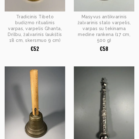
Tradicinis Tibeto
Masyvus antikvarinis
budizmo ritualinis
žalvarinis stalo varpelis,
varpas, varpelis Ghanta,
varpas su tekinama
Drilbu, žalvarinis (aukštis
medine rankena (17 cm,
18 cm, skersmuo 9 cm)
500 g)
€
52
€
58