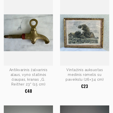
Antikvarinis žalvarinis
Vintažinis auksuotas
alaus, vyno statinės
medinis rėmelis su
čiaupas, kranas „G.
paveikslu (26×34 cm)
Reither 23“ (15 cm)
€
23
€
48