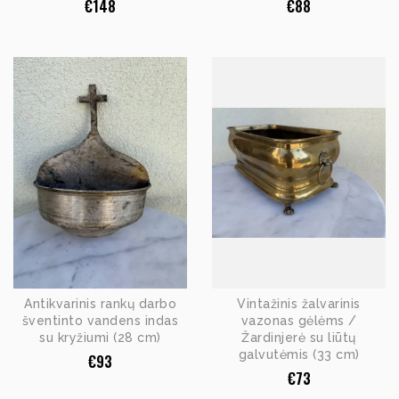
€
148
€
88
Antikvarinis rankų darbo
Vintažinis žalvarinis
šventinto vandens indas
vazonas gėlėms /
su kryžiumi (28 cm)
Žardinjerė su liūtų
galvutėmis (33 cm)
€
93
€
73