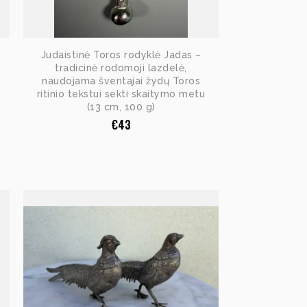
Judaistinė Toros rodyklė Jadas –
tradicinė rodomoji lazdelė,
naudojama šventajai žydų Toros
ritinio tekstui sekti skaitymo metu
(13 cm, 100 g)
€
43