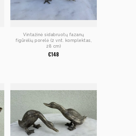
Vintažinė sidabruotų fazanų
figūrėlių porelė (2 vnt. komplektas,
28 cm)
€
148