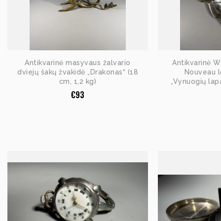
Antikvarinė masyvaus žalvario
Antikvarinė W
dviejų šakų žvakidė „Drakonas“ (18
Nouveau l
cm, 1,2 kg)
„Vynuogių lap
€
93