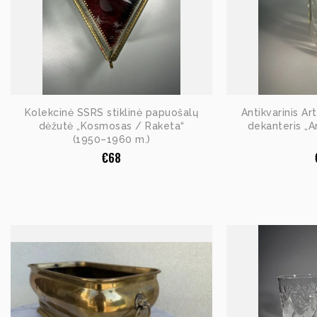
Kolekcinė SSRS stiklinė papuošalų
Antikvarinis Ar
dėžutė „Kosmosas / Raketa“
dekanteris „A
(1950–1960 m.)
€
68