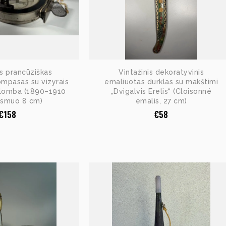
is prancūziškas
Vintažinis dekoratyvinis
ompasas su vizyrais
emaliuotas durklas su makštimi
plomba (1890–1910
„Dvigalvis Erelis“ (Cloisonné
rsmuo 8 cm)
emalis, 27 cm)
€
158
€
58