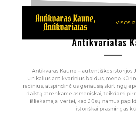
VISOS 
Antikvariatas 
Antikvaras Kaune – autentiškos istorijos
unikalius antikvarinius baldus, meno kūrinius
radinius, atspindinčius geriausią skirtingų e
daiktą atrenkame asmeniškai, teikdami pi
išliekamajai vertei, kad Jūsų namus papild
istoriškai prasmingas kū