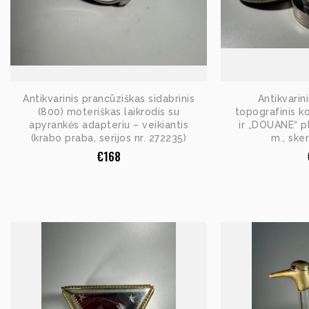
Antikvarinis prancūziškas sidabrinis
Antikvarin
(800) moteriškas laikrodis su
topografinis k
apyrankės adapteriu – veikiantis
ir „DOUANE“ 
(krabo praba, serijos nr. 272235)
m., ske
€
168