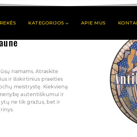
PREKĖS
KATEGORIJOS
APIE MUS
KONTA
Kaune
 Jūsų namams. Atraskite
 ir išskirtinius praeities
pochų meistrystę. Kiekvieną
rmenybę autentiškumui ir
ytų ne tik gražus, bet ir
rinys.