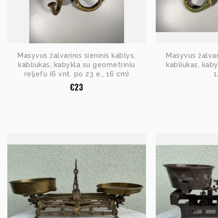
Masyvus žalvarinis sieninis kablys,
Masyvus žalvari
kabliukas, kabykla su geometriniu
kabliukas, kaby
reljefu (6 vnt. po 23 e., 16 cm)
1
€
23