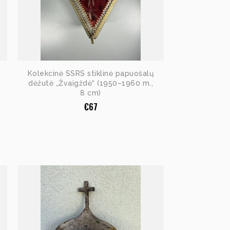
Kolekcinė SSRS stiklinė papuošalų
dėžutė „Žvaigždė“ (1950–1960 m.,
8 cm)
€
67