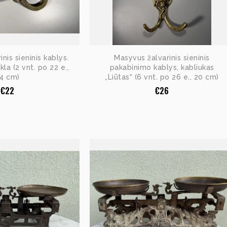
nis sieninis kablys.
Masyvus žalvarinis sieninis
kla (2 vnt. po 22 e.,
pakabinimo kablys, kabliukas
4 cm)
„Liūtas“ (6 vnt. po 26 e., 20 cm)
€
22
€
26