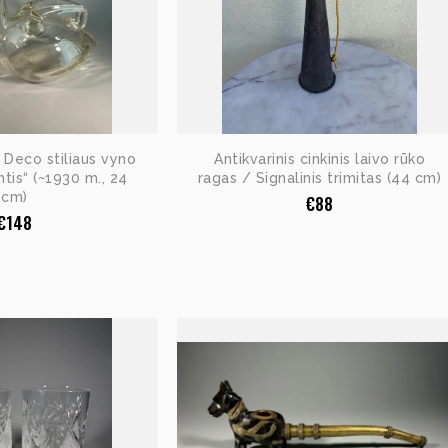
t Deco stiliaus vyno
Antikvarinis cinkinis laivo rūko
ntis“ (~1930 m., 24
ragas / Signalinis trimitas (44 cm)
cm)
€
88
€
148