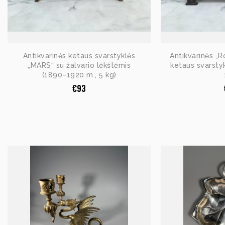
Antikvarinės ketaus svarstyklės
Antikvarinės „R
„MARS“ su žalvario lėkštėmis
ketaus svarsty
(1890–1920 m., 5 kg)
€
93