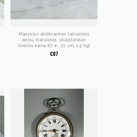
Masyvios antikvarinės žalvarinės
ančių statulėlės, skulptūrėlės
(vienos kaina 87 e., 22 cm, 1,5 kg)
€
87