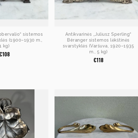
obervalio“ sistemos
Antikvarinės „Juliusz Sperling“
klės (1900–1930 m.,
Béranger sistemos lėkštinės
1 kg)
svarstyklės (Varšuva, 1920–1935
m., 5 kg)
€
108
€
118