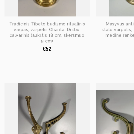
Tradicinis Tibeto budizmo ritualinis
Masyvus antik
varpas, varpelis Ghanta, Drilbu,
stalo varpelis
žalvarinis (aukštis 18 cm, skersmuo
medine ranke
9 cm)
€
52