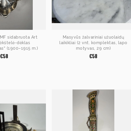
MF sidabruota Art
Masyvūs žalvariniai užuolaidų
ėkštelė-dėklas
laikikliai (2 vnt. komplektas, lapo
as“ (1900–1915 m.)
motyvas, 29 cm)
€
58
€
58