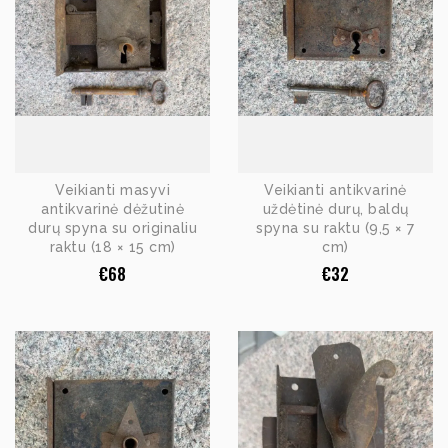
Veikianti masyvi
Veikianti antikvarinė
antikvarinė dėžutinė
uždėtinė durų, baldų
durų spyna su originaliu
spyna su raktu (9,5 × 7
raktu (18 × 15 cm)
cm)
€
68
€
32