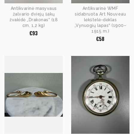
Antikvarinė masyvaus
Antikvarinė WMF
žalvario dviejų šakų
sidabruota Art Nouveau
žvakidė „Drakonas“ (18
lėkštelė-dėklas
cm, 1,2 kg)
„Vynuogių lapas“ (1900–
1915 m.)
€
93
€
58