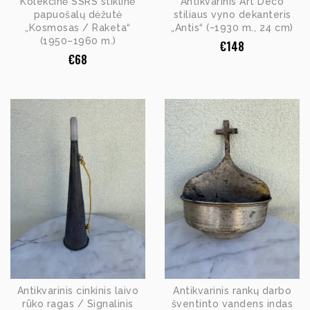
Kolekcinė SSRS stiklinė
Antikvarinis Art Deco
papuošalų dėžutė
stiliaus vyno dekanteris
„Kosmosas / Raketa“
„Antis“ (~1930 m., 24 cm)
(1950–1960 m.)
€
148
€
68
Antikvarinis cinkinis laivo
Antikvarinis rankų darbo
rūko ragas / Signalinis
šventinto vandens indas