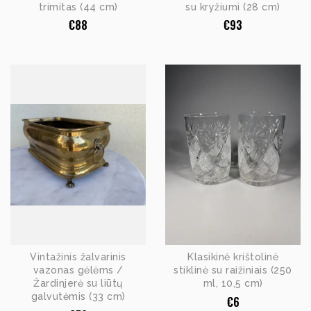
trimitas (44 cm)
su kryžiumi (28 cm)
€
88
€
93
Vintažinis žalvarinis
Klasikinė krištolinė
vazonas gėlėms /
stiklinė su raižiniais (250
Žardinjerė su liūtų
ml, 10,5 cm)
galvutėmis (33 cm)
€
6