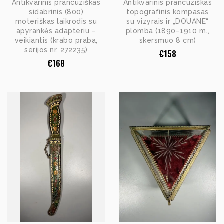
Antikvarinis prancūziškas
Antikvarinis prancūziškas
sidabrinis (800)
topografinis kompasas
moteriškas laikrodis su
su vizyrais ir „DOUANE“
apyrankės adapteriu –
plomba (1890–1910 m.,
veikiantis (krabo praba,
skersmuo 8 cm)
serijos nr. 272235)
€
158
€
168