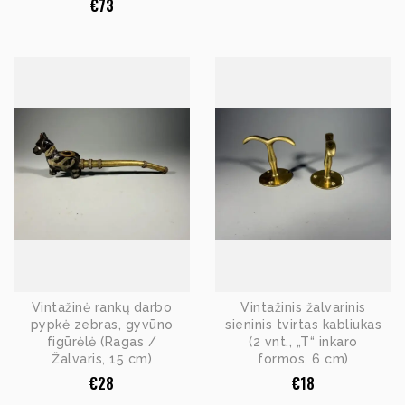
€
73
Vintažinė rankų darbo
Vintažinis žalvarinis
pypkė zebras, gyvūno
sieninis tvirtas kabliukas
figūrėlė (Ragas /
(2 vnt., „T“ inkaro
Žalvaris, 15 cm)
formos, 6 cm)
€
28
€
18