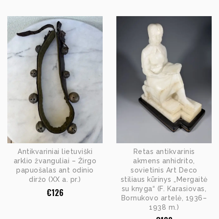
Antikvariniai lietuviški
Retas antikvarinis
arklio žvanguliai – Žirgo
akmens anhidrito,
papuošalas ant odinio
sovietinis Art Deco
diržo (XX a. pr.)
stiliaus kūrinys „Mergaitė
su knyga“ (F. Karasiovas,
€
126
Bornukovo artelė, 1936–
1938 m.)