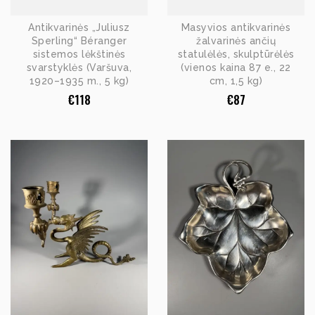
Antikvarinės „Juliusz
Masyvios antikvarinės
Sperling“ Béranger
žalvarinės ančių
sistemos lėkštinės
statulėlės, skulptūrėlės
svarstyklės (Varšuva,
(vienos kaina 87 e., 22
1920–1935 m., 5 kg)
cm, 1,5 kg)
€
118
€
87