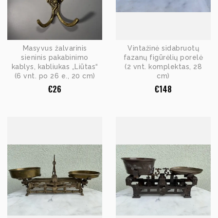
Masyvus žalvarinis
Vintažinė sidabruotų
sieninis pakabinimo
fazanų figūrėlių porelė
kablys, kabliukas „Liūtas“
(2 vnt. komplektas, 28
(6 vnt. po 26 e., 20 cm)
cm)
€
26
€
148