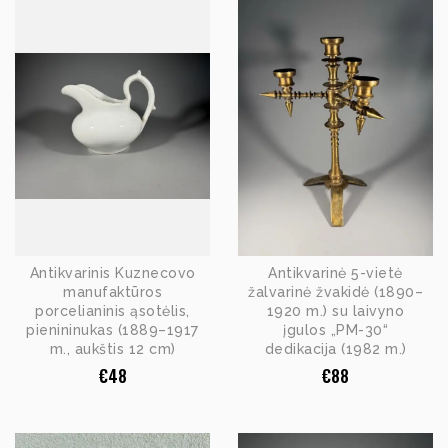
Antikvarinis Kuznecovo
Antikvarinė 5-vietė
manufaktūros
žalvarinė žvakidė (1890–
porcelianinis ąsotėlis,
1920 m.) su laivyno
pienininukas (1889–1917
įgulos „PM-30“
m., aukštis 12 cm)
dedikacija (1982 m.)
€
48
€
88