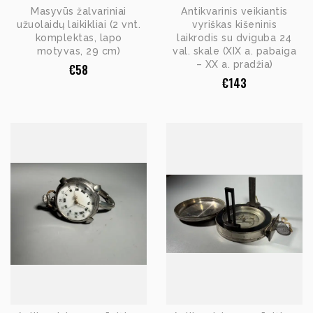
Masyvūs žalvariniai
Antikvarinis veikiantis
užuolaidų laikikliai (2 vnt.
vyriškas kišeninis
komplektas, lapo
laikrodis su dviguba 24
motyvas, 29 cm)
val. skale (XIX a. pabaiga
– XX a. pradžia)
€
58
€
143