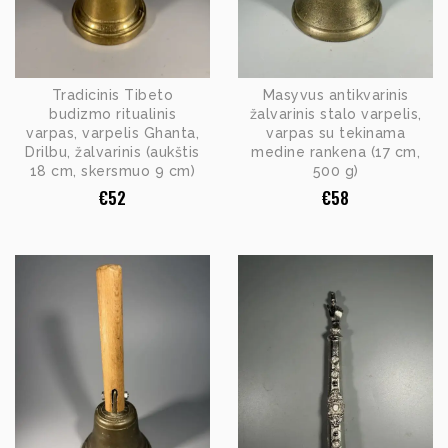
Tradicinis Tibeto
Masyvus antikvarinis
budizmo ritualinis
žalvarinis stalo varpelis,
varpas, varpelis Ghanta,
varpas su tekinama
Drilbu, žalvarinis (aukštis
medine rankena (17 cm,
18 cm, skersmuo 9 cm)
500 g)
€
52
€
58