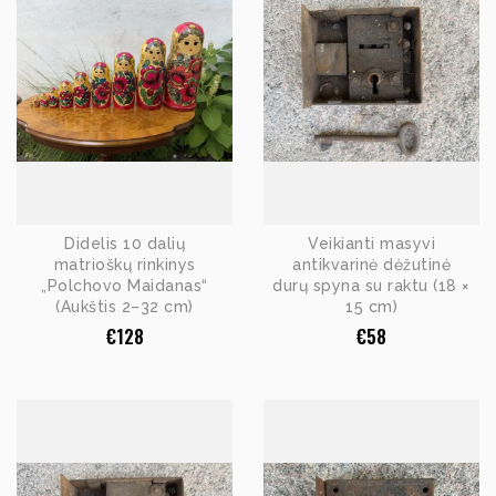
Didelis 10 dalių
Veikianti masyvi
matrioškų rinkinys
antikvarinė dėžutinė
„Polchovo Maidanas“
durų spyna su raktu (18 ×
(Aukštis 2–32 cm)
15 cm)
€
128
€
58