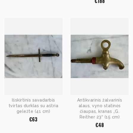
€
188
Išskirtinis savadarbis
Antikvarinis žalvarinis
tvirtas durklas su aštria
alaus, vyno statinės
geležte (41 cm)
čiaupas, kranas „G.
Reither 23“ (15 cm)
€
63
€
48