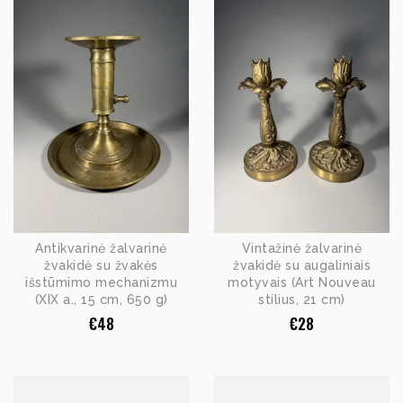
Antikvarinė žalvarinė
Vintažinė žalvarinė
žvakidė su žvakės
žvakidė su augaliniais
išstūmimo mechanizmu
motyvais (Art Nouveau
(XIX a., 15 cm, 650 g)
stilius, 21 cm)
€
48
€
28