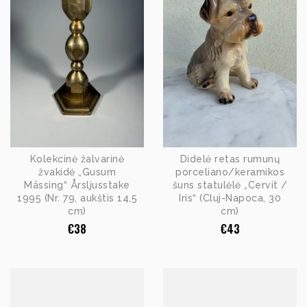
Kolekcinė žalvarinė
Didelė retas rumunų
žvakidė „Gusum
porceliano/keramikos
Mässing“ Årsljusstake
šuns statulėlė „Cervit /
1995 (Nr. 79, aukštis 14,5
Iris“ (Cluj-Napoca, 30
cm)
cm)
€
38
€
43