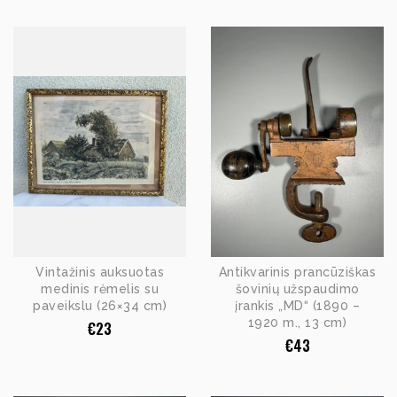
Vintažinis auksuotas
Antikvarinis prancūziškas
medinis rėmelis su
šovinių užspaudimo
paveikslu (26×34 cm)
įrankis „MD“ (1890 –
1920 m., 13 cm)
€
23
€
43