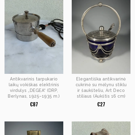
Antikvarinis tarpukario
Elegantiška antikvarinė
laikų vokiškas elektrinis
cukrinė su mėlynu stiklu
virdulys „DEGEA“ (DRP,
ir šaukšteliu, Art Deco
Berlynas, 1925–1935 m.)
stiliaus (Aukštis 16 cm)
€
87
€
27