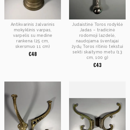
Antikvarinis žalvarinis
Judaistinė Toros rodyklė
mokyklinis varpas,
Jadas – tradicinė
varpelis su medine
rodomoji lazdelė,
rankena (25 cm,
naudojama šventajai
skersmuo 11 cm)
žydų Toros ritinio tekstui
sekti skaitymo metu (13
€
48
cm, 100 g)
€
43