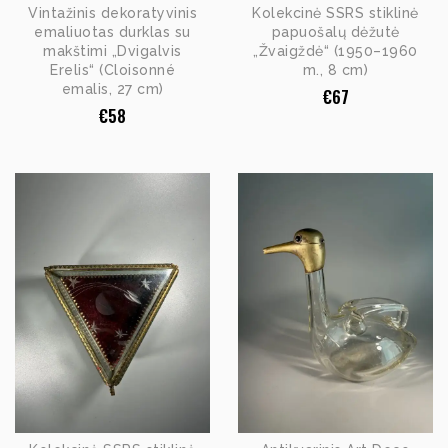
Vintažinis dekoratyvinis
Kolekcinė SSRS stiklinė
emaliuotas durklas su
papuošalų dėžutė
makštimi „Dvigalvis
„Žvaigždė“ (1950–1960
Erelis“ (Cloisonné
m., 8 cm)
emalis, 27 cm)
€
67
€
58