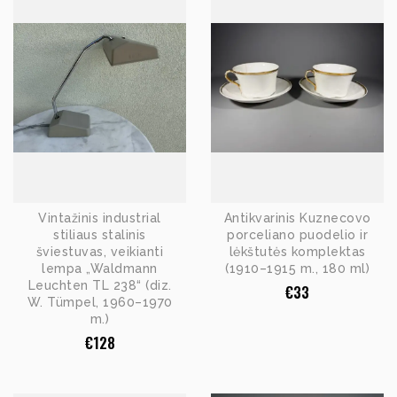
Vintažinis industrial
Antikvarinis Kuznecovo
stiliaus stalinis
porceliano puodelio ir
šviestuvas, veikianti
lėkštutės komplektas
lempa „Waldmann
(1910–1915 m., 180 ml)
Leuchten TL 238“ (diz.
€
33
W. Tümpel, 1960–1970
m.)
€
128