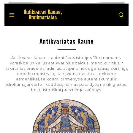
Antikvariatas Kaune
Antikvaras Kaune – autentiškos istorijos Jūsų namams.
Atraskite unikalius antikvarinius baldus, meno kūrinius ir
išskirtinius praeities radinius, atspindinčius geriausią skirtingų
epochų meistrystę. Kiekvieną daiktą atrenkame
asmeniškai, teikdami pirmenybę autentiškumui ir
išliekamajai vertei, kad Jūsų namus papildytų ne tik gražus,
bet ir istoriškai prasmingas kūrinys.