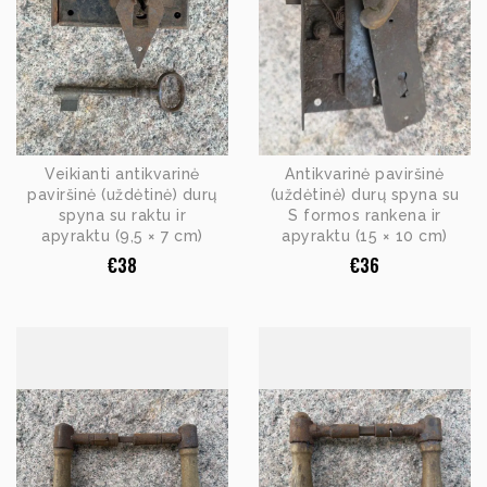
Veikianti antikvarinė
Antikvarinė paviršinė
paviršinė (uždėtinė) durų
(uždėtinė) durų spyna su
spyna su raktu ir
S formos rankena ir
apyraktu (9,5 × 7 cm)
apyraktu (15 × 10 cm)
€
38
€
36