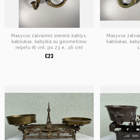
Masyvus žalvarinis sieninis kablys,
Masyvus žalvari
kabliukas, kabykla su geometriniu
kabliukas, kaby
reljefu (6 vnt. po 23 e., 16 cm)
1
€
23