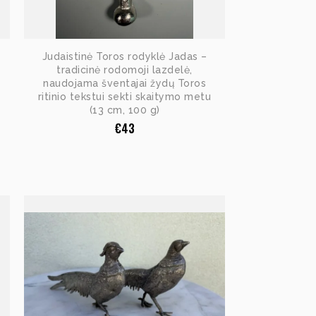
Judaistinė Toros rodyklė Jadas –
tradicinė rodomoji lazdelė,
naudojama šventajai žydų Toros
ritinio tekstui sekti skaitymo metu
(13 cm, 100 g)
€
43