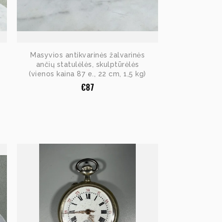
Masyvios antikvarinės žalvarinės
ančių statulėlės, skulptūrėlės
(vienos kaina 87 e., 22 cm, 1,5 kg)
€
87