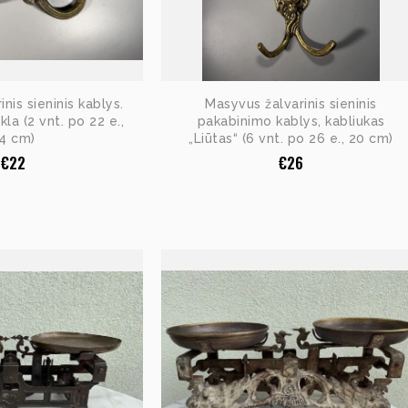
nis sieninis kablys.
Masyvus žalvarinis sieninis
kla (2 vnt. po 22 e.,
pakabinimo kablys, kabliukas
4 cm)
„Liūtas“ (6 vnt. po 26 e., 20 cm)
€
22
€
26