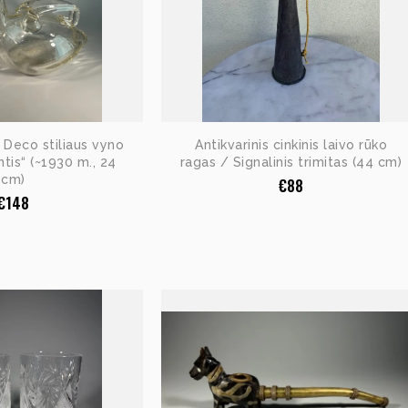
t Deco stiliaus vyno
Antikvarinis cinkinis laivo rūko
ntis“ (~1930 m., 24
ragas / Signalinis trimitas (44 cm)
cm)
€
88
€
148