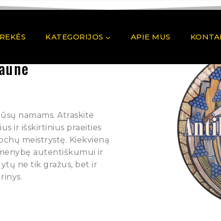
PREKĖS
KATEGORIJOS
APIE MUS
KONTA
Kaune
 Jūsų namams. Atraskite
 ir išskirtinius praeities
pochų meistrystę. Kiekvieną
rmenybę autentiškumui ir
ytų ne tik gražus, bet ir
rinys.