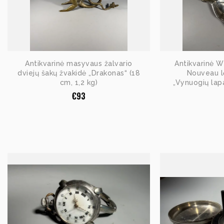
Antikvarinė masyvaus žalvario
Antikvarinė W
dviejų šakų žvakidė „Drakonas“ (18
Nouveau l
cm, 1,2 kg)
„Vynuogių lap
€
93