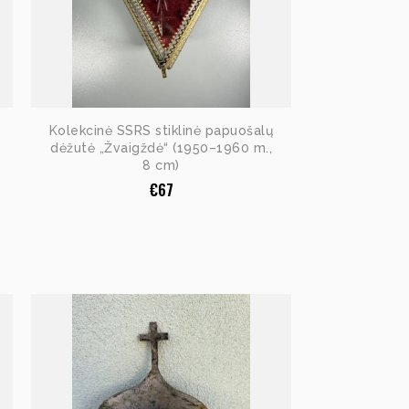
Kolekcinė SSRS stiklinė papuošalų
dėžutė „Žvaigždė“ (1950–1960 m.,
8 cm)
€
67