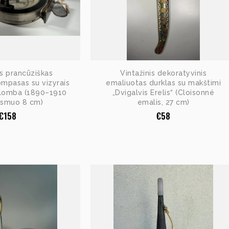
is prancūziškas
Vintažinis dekoratyvinis
ompasas su vizyrais
emaliuotas durklas su makštimi
plomba (1890–1910
„Dvigalvis Erelis“ (Cloisonné
rsmuo 8 cm)
emalis, 27 cm)
€
158
€
58