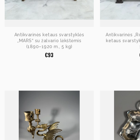
Antikvarinės ketaus svarstyklės
Antikvarinės „R
„MARS“ su žalvario lėkštėmis
ketaus svarsty
(1890–1920 m., 5 kg)
€
93