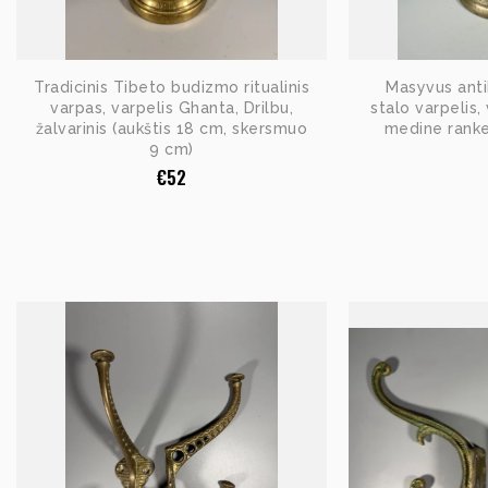
Tradicinis Tibeto budizmo ritualinis
Masyvus antik
varpas, varpelis Ghanta, Drilbu,
stalo varpelis
žalvarinis (aukštis 18 cm, skersmuo
medine ranke
9 cm)
€
52