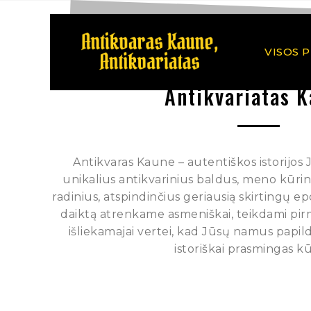
VISOS 
Antikvariatas 
Antikvaras Kaune – autentiškos istorijos
unikalius antikvarinius baldus, meno kūrinius
radinius, atspindinčius geriausią skirtingų e
daiktą atrenkame asmeniškai, teikdami pi
išliekamajai vertei, kad Jūsų namus papild
istoriškai prasmingas kū