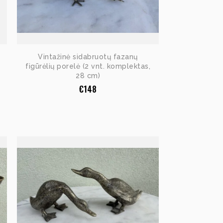
Vintažinė sidabruotų fazanų
figūrėlių porelė (2 vnt. komplektas,
28 cm)
€
148