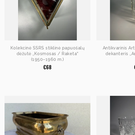
Kolekcinė SSRS stiklinė papuošalų
Antikvarinis Ar
dėžutė „Kosmosas / Raketa“
dekanteris „A
(1950–1960 m.)
€
68