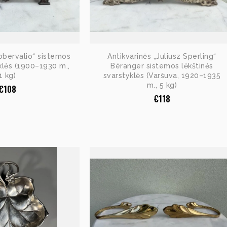
obervalio“ sistemos
Antikvarinės „Juliusz Sperling“
klės (1900–1930 m.,
Béranger sistemos lėkštinės
1 kg)
svarstyklės (Varšuva, 1920–1935
m., 5 kg)
€
108
€
118