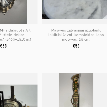
MF sidabruota Art
Masyvūs žalvariniai užuolaidų
ėkštelė-dėklas
laikikliai (2 vnt. komplektas, lapo
as“ (1900–1915 m.)
motyvas, 29 cm)
€
58
€
58