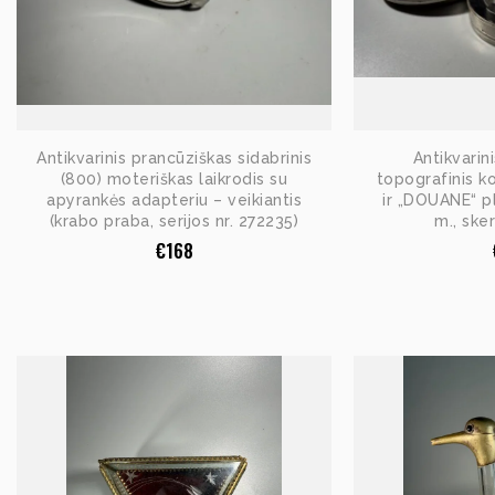
Antikvarinis prancūziškas sidabrinis
Antikvarin
(800) moteriškas laikrodis su
topografinis k
apyrankės adapteriu – veikiantis
ir „DOUANE“ 
(krabo praba, serijos nr. 272235)
m., ske
€
168