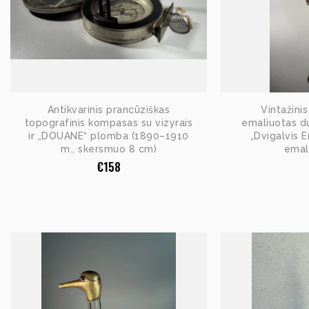
Antikvarinis prancūziškas
Vintažini
topografinis kompasas su vizyrais
emaliuotas du
ir „DOUANE“ plomba (1890–1910
„Dvigalvis E
m., skersmuo 8 cm)
emali
€
158