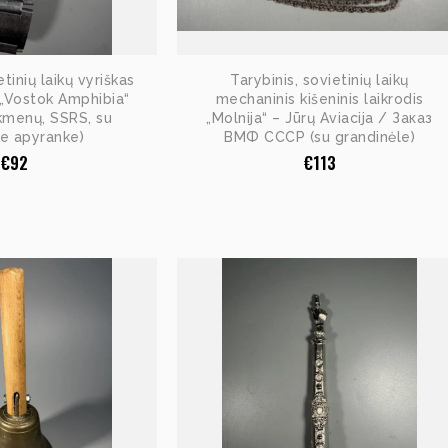
etinių laikų vyriškas
Tarybinis, sovietinių laikų
s „Vostok Amphibia“
mechaninis kišeninis laikrodis
kmenų, SSRS, su
„Molnija“ – Jūrų Aviacija / Заказ
e apyranke)
ВМФ СССР (su grandinėle)
€
92
€
113