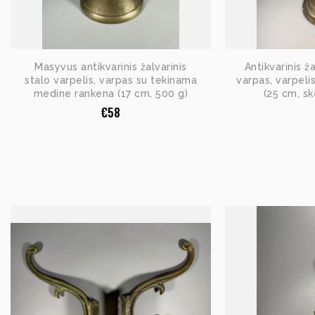
Masyvus antikvarinis žalvarinis
Antikvarinis ž
stalo varpelis, varpas su tekinama
varpas, varpeli
medine rankena (17 cm, 500 g)
(25 cm, s
€
58