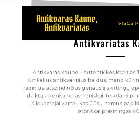
VISOS 
Antikvariatas 
Antikvaras Kaune – autentiškos istorijos
unikalius antikvarinius baldus, meno kūrinius
radinius, atspindinčius geriausią skirtingų e
daiktą atrenkame asmeniškai, teikdami pi
išliekamajai vertei, kad Jūsų namus papild
istoriškai prasmingas kū