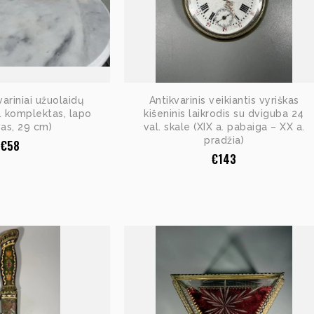
ariniai užuolaidų
Antikvarinis veikiantis vyriškas
nt. komplektas, lapo
kišeninis laikrodis su dviguba 24
as, 29 cm)
val. skale (XIX a. pabaiga – XX a.
pradžia)
€
58
€
143