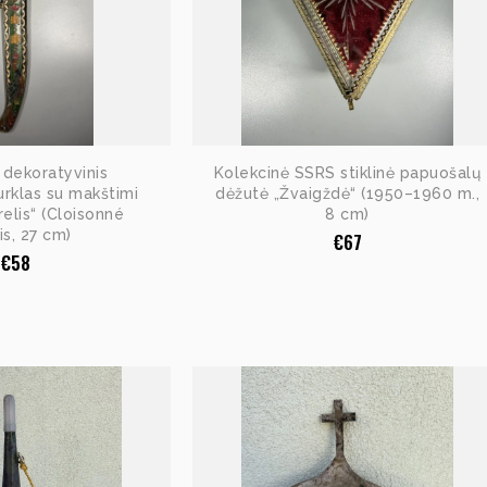
s dekoratyvinis
Kolekcinė SSRS stiklinė papuošalų
rklas su makštimi
dėžutė „Žvaigždė“ (1950–1960 m.,
relis“ (Cloisonné
8 cm)
s, 27 cm)
€
67
€
58