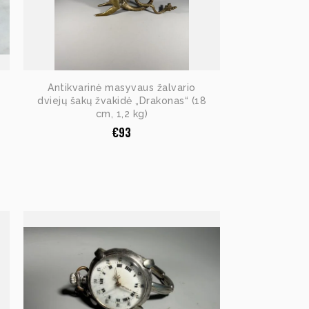
Antikvarinė masyvaus žalvario
dviejų šakų žvakidė „Drakonas“ (18
cm, 1,2 kg)
€
93