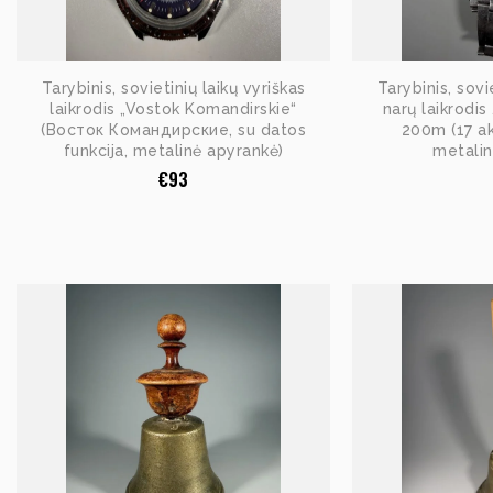
Tarybinis, sovietinių laikų vyriškas
Tarybinis, sovi
laikrodis „Vostok Komandirskie“
narų laikrodi
(Восток Командирские, su datos
200m (17 a
funkcija, metalinė apyrankė)
metalin
€
93