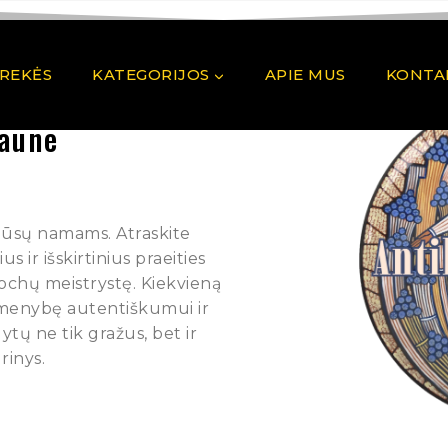
PREKĖS
KATEGORIJOS
APIE MUS
KONTA
Kaune
 Jūsų namams. Atraskite
 ir išskirtinius praeities
pochų meistrystę. Kiekvieną
rmenybę autentiškumui ir
ytų ne tik gražus, bet ir
rinys.