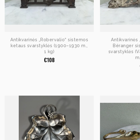
Antikvarinės „Robervalio“ sistemos
Antikvarinės 
ketaus svarstyklės (1900–1930 m.,
Béranger si
1 kg)
svarstyklės (
m.
€
108