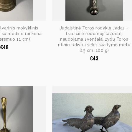
alvarinis mokyklinis
Judaistinė Toros rodyklė Jadas –
s su medine rankena
tradicinė rodomoji lazdelė,
kersmuo 11 cm)
naudojama šventajai žydų Toros
ritinio tekstui sekti skaitymo metu
€
48
(13 cm, 100 g)
€
43