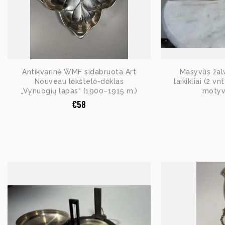
Antikvarinė WMF sidabruota Art
Masyvūs žalv
Nouveau lėkštelė-dėklas
laikikliai (2 v
„Vynuogių lapas“ (1900–1915 m.)
motyv
€
58