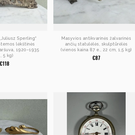
„Juliusz Sperling“
Masyvios antikvarinės žalvarinės
stemos lėkštinės
ančių statulėlės, skulptūrėlės
Varšuva, 1920–1935
(vienos kaina 87 e., 22 cm, 1,5 kg)
, 5 kg)
€
87
€
118