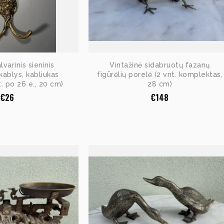
varinis sieninis
Vintažinė sidabruotų fazanų
ablys, kabliukas
figūrėlių porelė (2 vnt. komplektas,
t. po 26 e., 20 cm)
28 cm)
€
26
€
148