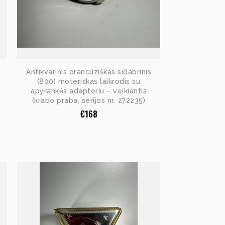
Antikvarinis prancūziškas sidabrinis
(800) moteriškas laikrodis su
apyrankės adapteriu – veikiantis
(krabo praba, serijos nr. 272235)
€
168