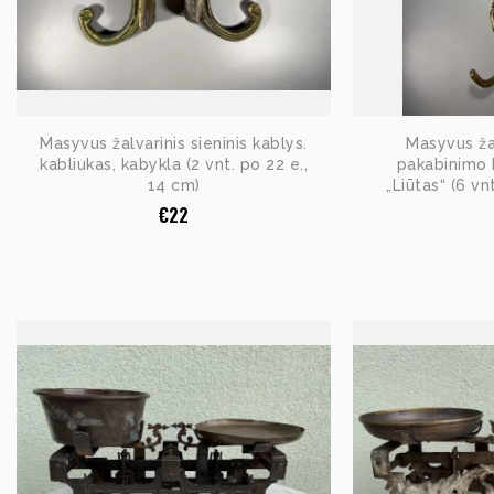
Masyvus žalvarinis sieninis kablys.
Masyvus žal
kabliukas, kabykla (2 vnt. po 22 e.,
pakabinimo k
14 cm)
„Liūtas“ (6 vn
€
22