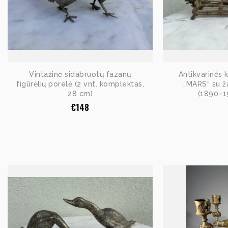
Vintažinė sidabruotų fazanų
Antikvarinės 
figūrėlių porelė (2 vnt. komplektas,
„MARS“ su ža
28 cm)
(1890–19
€
148