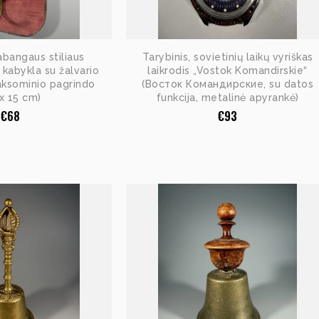
abangaus stiliaus
Tarybinis, sovietinių laikų vyriškas
 kabykla su žalvario
laikrodis „Vostok Komandirskie“
aksominio pagrindo
(Восток Командирские, su datos
 x 15 cm)
funkcija, metalinė apyrankė)
€
68
€
93