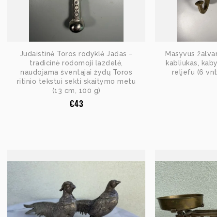
Judaistinė Toros rodyklė Jadas –
Masyvus žalvari
tradicinė rodomoji lazdelė,
kabliukas, kab
naudojama šventajai žydų Toros
reljefu (6 vn
ritinio tekstui sekti skaitymo metu
(13 cm, 100 g)
€
43