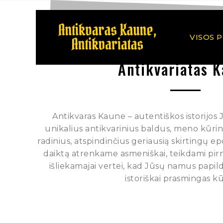
VISOS 
Antikvariatas 
Antikvaras Kaune – autentiškos istorijos
unikalius antikvarinius baldus, meno kūrinius
radinius, atspindinčius geriausią skirtingų e
daiktą atrenkame asmeniškai, teikdami pi
išliekamajai vertei, kad Jūsų namus papild
istoriškai prasmingas kū