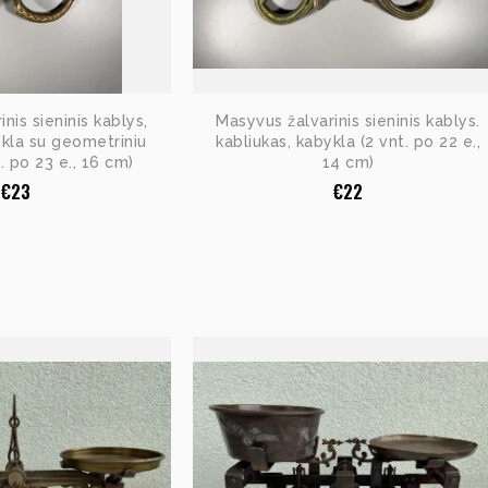
nis sieninis kablys,
Masyvus žalvarinis sieninis kablys.
ykla su geometriniu
kabliukas, kabykla (2 vnt. po 22 e.,
t. po 23 e., 16 cm)
14 cm)
€
23
€
22