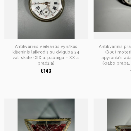
Antikvarinis veikiantis vyriškas
Antikvarinis pr
kišeninis laikrodis su dviguba 24
(800) moteri
val. skale (XIX a. pabaiga – XX a.
apyrankės ada
pradžia)
(krabo praba, 
€
143