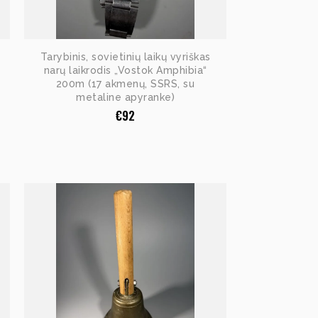
Tarybinis, sovietinių laikų vyriškas
narų laikrodis „Vostok Amphibia“
200m (17 akmenų, SSRS, su
metaline apyranke)
€
92