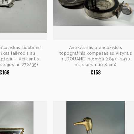
ancūziškas sidabrinis
Antikvarinis prancūziškas
škas laikrodis su
topografinis kompasas su vizyrais
pteriu – veikiantis
ir „DOUANE“ plomba (1890–1910
serijos nr. 272235)
m., skersmuo 8 cm)
€
168
€
158