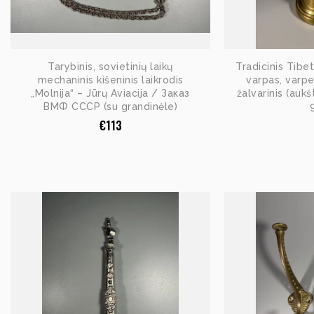
Tarybinis, sovietinių laikų
Tradicinis Tibe
mechaninis kišeninis laikrodis
varpas, varpe
„Molnija“ – Jūrų Aviacija / Заказ
žalvarinis (auk
ВМФ СССР (su grandinėle)
€
113