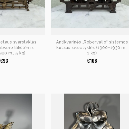
ketaus svarstyklės
Antikvarinės „Robervalio“ sistemos
lvario lėkštėmis
ketaus svarstyklės (1900–1930 m.,
20 m., 5 kg)
1 kg)
€
93
€
108