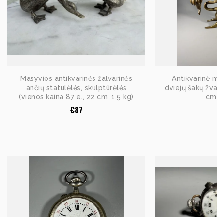
Masyvios antikvarinės žalvarinės
Antikvarinė 
ančių statulėlės, skulptūrėlės
dviejų šakų žv
(vienos kaina 87 e., 22 cm, 1,5 kg)
cm,
€
87