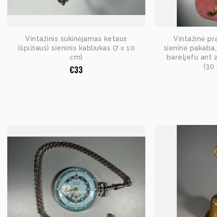
Vintažinis sukinėjamas ketaus
Vintažinė pr
(špižiaus) sieninis kabliukas (7 x 10
sieninė pakaba,
cm)
bareljefu ant 
(30
€
33