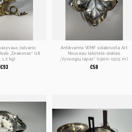
masyvaus žalvario
Antikvarinė WMF sidabruota Art
akidė „Drakonas“ (18
Nouveau lėkštelė-dėklas
 1,2 kg)
„Vynuogių lapas“ (1900–1915 m.)
€
93
€
58