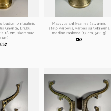
to budizmo ritualinis
Masyvus antikvarinis žalvarinis
lis Ghanta, Drilbu,
stalo varpelis, varpas su tekinama
štis 18 cm, skersmuo
medine rankena (17 cm, 500 g)
9 cm)
€
58
€
52