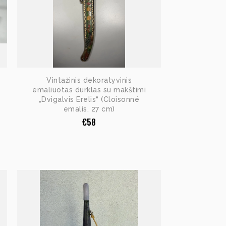
Vintažinis dekoratyvinis
emaliuotas durklas su makštimi
„Dvigalvis Erelis“ (Cloisonné
emalis, 27 cm)
€
58