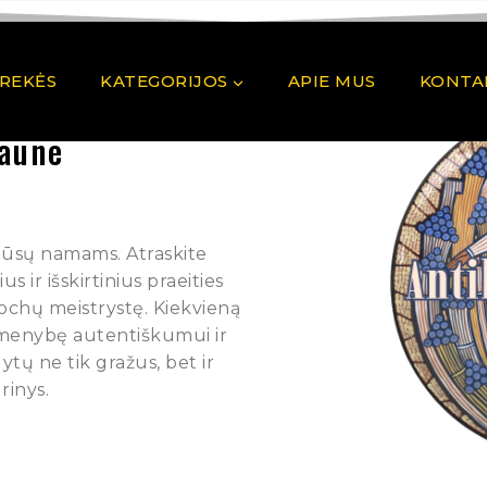
PREKĖS
KATEGORIJOS
APIE MUS
KONTA
Kaune
 Jūsų namams. Atraskite
 ir išskirtinius praeities
pochų meistrystę. Kiekvieną
rmenybę autentiškumui ir
ytų ne tik gražus, bet ir
rinys.