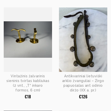
Vintažinis žalvarinis
Antikvariniai lietuviški
sieninis tvirtas kabliukas
arklio žvanguliai – Žirgo
(2 vnt., „T“ inkaro
papuošalas ant odinio
formos, 6 cm)
diržo (XX a. pr.)
€
18
€
126