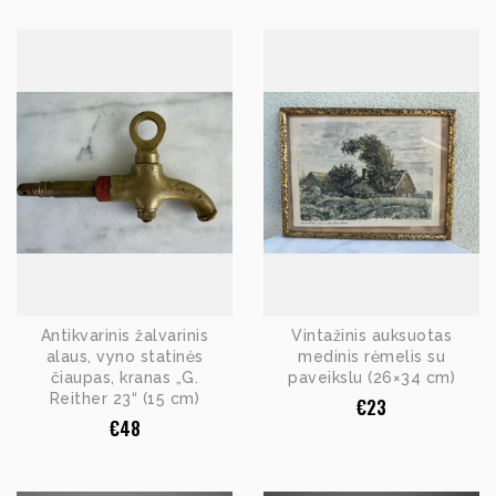
Antikvarinis žalvarinis
Vintažinis auksuotas
alaus, vyno statinės
medinis rėmelis su
čiaupas, kranas „G.
paveikslu (26×34 cm)
Reither 23“ (15 cm)
€
23
€
48