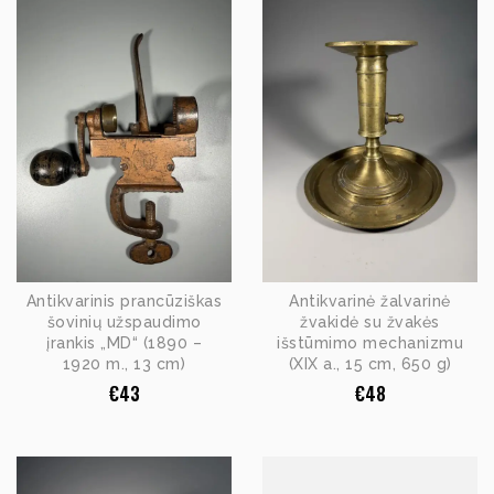
Antikvarinis prancūziškas
Antikvarinė žalvarinė
šovinių užspaudimo
žvakidė su žvakės
įrankis „MD“ (1890 –
išstūmimo mechanizmu
1920 m., 13 cm)
(XIX a., 15 cm, 650 g)
€
43
€
48