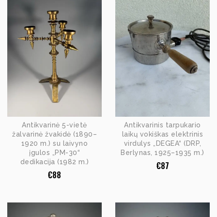
Antikvarinė 5-vietė
Antikvarinis tarpukario
žalvarinė žvakidė (1890–
laikų vokiškas elektrinis
1920 m.) su laivyno
virdulys „DEGEA“ (DRP,
įgulos „PM-30“
Berlynas, 1925–1935 m.)
dedikacija (1982 m.)
€
87
€
88