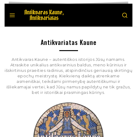
Antikvariatas Kaune
Antikvaras Kaune – autentiškos istorijos Jūsų namams.
Atraskite unikalius antikvarinius baldus, meno kūrinius ir
išskirtinius praeities radinius, atspindinčius geriausią skirtingų
epochų meistrystę. Kiekvieną daiktą atrenkame
asmeniškai, teikdami pirmenybę autentiškumui ir
išliekamajai vertei, kad Jūsų namus papildytų ne tik gražus,
bet ir istoriškai prasmingas kūrinys.