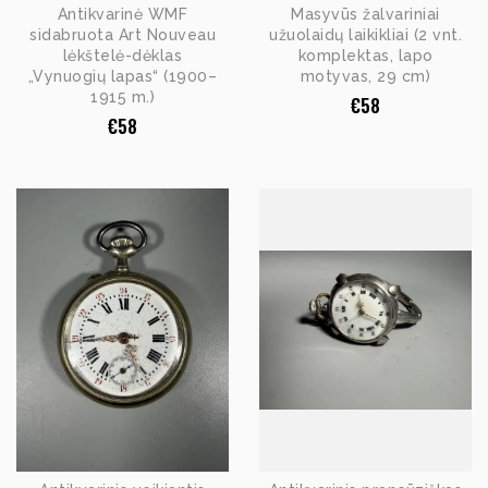
Antikvarinė WMF
Masyvūs žalvariniai
sidabruota Art Nouveau
užuolaidų laikikliai (2 vnt.
lėkštelė-dėklas
komplektas, lapo
„Vynuogių lapas“ (1900–
motyvas, 29 cm)
1915 m.)
€
58
€
58