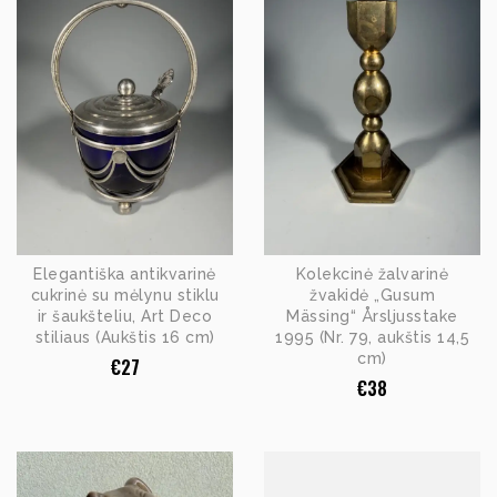
Elegantiška antikvarinė
Kolekcinė žalvarinė
cukrinė su mėlynu stiklu
žvakidė „Gusum
ir šaukšteliu, Art Deco
Mässing“ Årsljusstake
stiliaus (Aukštis 16 cm)
1995 (Nr. 79, aukštis 14,5
cm)
€
27
€
38