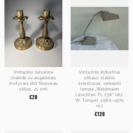
Vintažinė žalvarinė
Vintažinis industrial
žvakidė su augaliniais
stiliaus stalinis
motyvais (Art Nouveau
šviestuvas, veikianti
stilius, 21 cm)
lempa „Waldmann
Leuchten TL 238“ (diz.
€
28
W. Tümpel, 1960–1970
m.)
€
128