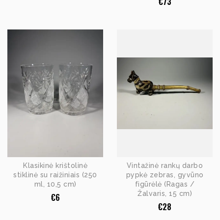
€
73
Klasikinė krištolinė
Vintažinė rankų darbo
stiklinė su raižiniais (250
pypkė zebras, gyvūno
ml, 10,5 cm)
figūrėlė (Ragas /
Žalvaris, 15 cm)
€
6
€
28