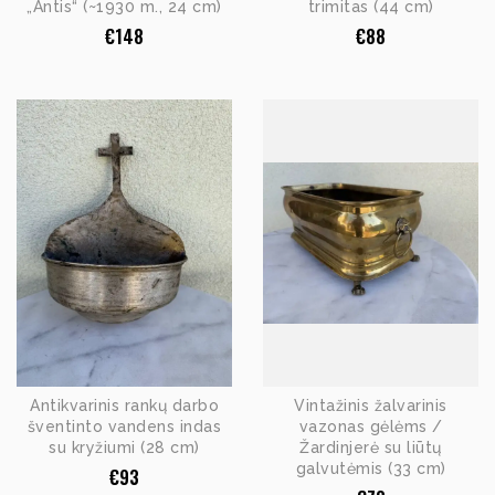
„Antis“ (~1930 m., 24 cm)
trimitas (44 cm)
€
148
€
88
Antikvarinis rankų darbo
Vintažinis žalvarinis
šventinto vandens indas
vazonas gėlėms /
su kryžiumi (28 cm)
Žardinjerė su liūtų
galvutėmis (33 cm)
€
93