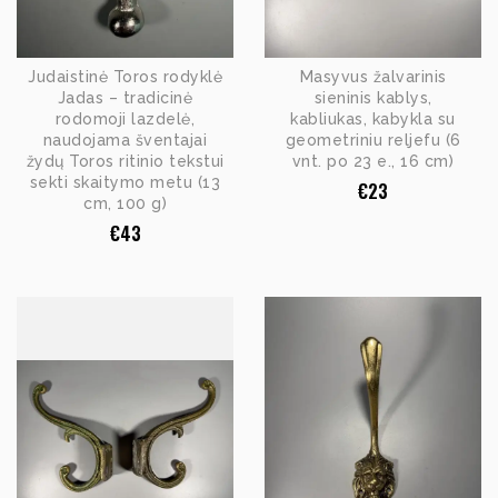
Judaistinė Toros rodyklė
Masyvus žalvarinis
Jadas – tradicinė
sieninis kablys,
rodomoji lazdelė,
kabliukas, kabykla su
naudojama šventajai
geometriniu reljefu (6
žydų Toros ritinio tekstui
vnt. po 23 e., 16 cm)
sekti skaitymo metu (13
€
23
cm, 100 g)
€
43