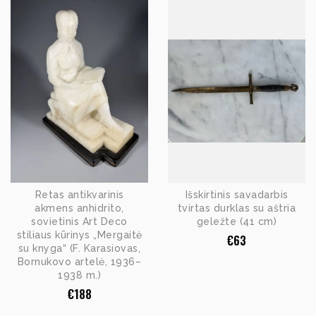
Retas antikvarinis
Išskirtinis savadarbis
akmens anhidrito,
tvirtas durklas su aštria
sovietinis Art Deco
geležte (41 cm)
stiliaus kūrinys „Mergaitė
€
63
su knyga“ (F. Karasiovas,
Bornukovo artelė, 1936–
1938 m.)
€
188