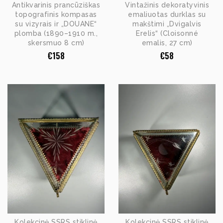
Antikvarinis prancūziškas
Vintažinis dekoratyvinis
topografinis kompasas
emaliuotas durklas su
su vizyrais ir „DOUANE“
makštimi „Dvigalvis
plomba (1890–1910 m.,
Erelis“ (Cloisonné
skersmuo 8 cm)
emalis, 27 cm)
€
158
€
58
Kolekcinė SSRS stiklinė
Kolekcinė SSRS stiklinė