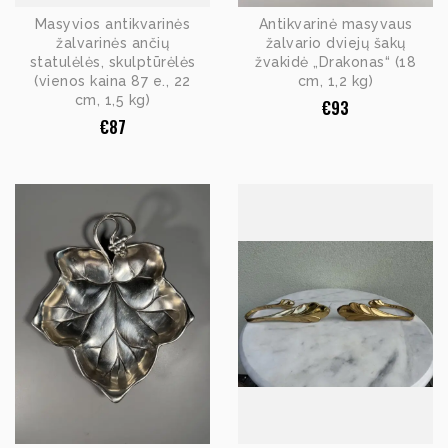
Masyvios antikvarinės
Antikvarinė masyvaus
žalvarinės ančių
žalvario dviejų šakų
statulėlės, skulptūrėlės
žvakidė „Drakonas“ (18
(vienos kaina 87 e., 22
cm, 1,2 kg)
cm, 1,5 kg)
€
93
€
87