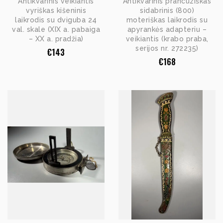
Antikvarinis veikiantis
Antikvarinis prancūziškas
vyriškas kišeninis
sidabrinis (800)
laikrodis su dviguba 24
moteriškas laikrodis su
val. skale (XIX a. pabaiga
apyrankės adapteriu –
– XX a. pradžia)
veikiantis (krabo praba,
serijos nr. 272235)
€
143
€
168