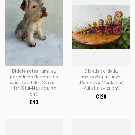
Didelė retas rumunų
Didelis 10 dalių
porceliano/keramikos
matrioškų rinkinys
šuns statulėlė „Cervit /
„Polchovo Maidanas“
Iris“ (Cluj-Napoca, 30
(Aukštis 2–32 cm)
cm)
€
128
€
43