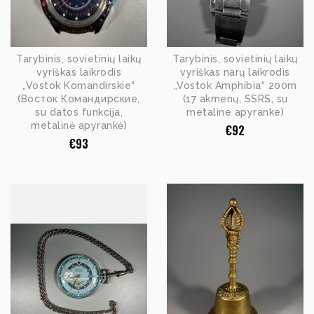
Tarybinis, sovietinių laikų
Tarybinis, sovietinių laikų
vyriškas laikrodis
vyriškas narų laikrodis
„Vostok Komandirskie“
„Vostok Amphibia“ 200m
(Восток Командирские,
(17 akmenų, SSRS, su
su datos funkcija,
metaline apyranke)
metalinė apyrankė)
€
92
€
93