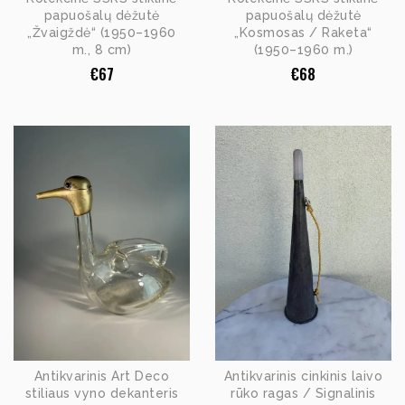
papuošalų dėžutė
papuošalų dėžutė
„Žvaigždė“ (1950–1960
„Kosmosas / Raketa“
m., 8 cm)
(1950–1960 m.)
€
67
€
68
Antikvarinis Art Deco
Antikvarinis cinkinis laivo
stiliaus vyno dekanteris
rūko ragas / Signalinis