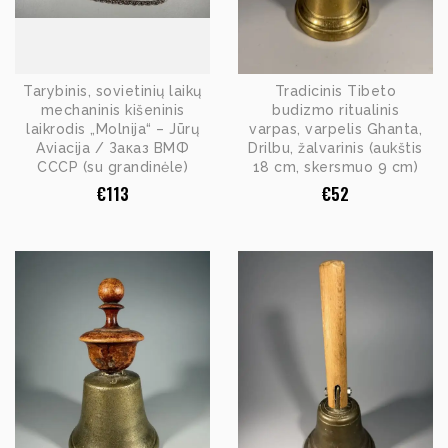
Tarybinis, sovietinių laikų
Tradicinis Tibeto
mechaninis kišeninis
budizmo ritualinis
laikrodis „Molnija“ – Jūrų
varpas, varpelis Ghanta,
Aviacija / Заказ ВМФ
Drilbu, žalvarinis (aukštis
СССР (su grandinėle)
18 cm, skersmuo 9 cm)
€
113
€
52