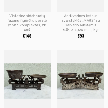
Vintažinė sidabruotų
Antikvarinės ketaus
fazanų figūrėlių porelė
svarstyklės „MARS“ su
(2 vnt. komplektas, 28
žalvario lėkštėmis
cm)
(1890–1920 m., 5 kg)
€
148
€
93