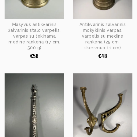
Masyvus antikvarinis
Antikvarinis žalvarinis
žalvarinis stalo varpelis,
mokyklinis varpas,
varpas su tekinama
varpelis su medine
medine rankena (17 cm,
rankena (25 cm,
500 g)
skersmuo 11 cm)
€
58
€
48