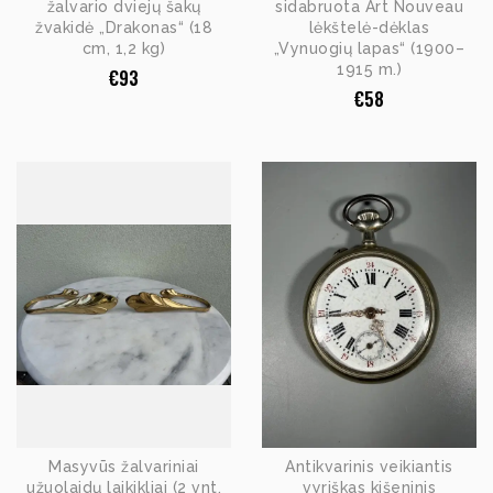
žalvario dviejų šakų
sidabruota Art Nouveau
žvakidė „Drakonas“ (18
lėkštelė-dėklas
cm, 1,2 kg)
„Vynuogių lapas“ (1900–
1915 m.)
€
93
€
58
Masyvūs žalvariniai
Antikvarinis veikiantis
užuolaidų laikikliai (2 vnt.
vyriškas kišeninis