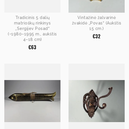
Tradicinis 5 dalių
Vintažinė žalvarinė
matrioškų rinkinys
žvakidė „Povas“ (Aukštis
„Sergijev Posad“
15 cm.)
(~1980–1995 m., aukštis
€
32
4–18 cm)
€
63