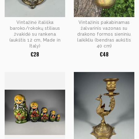
Vintažinė itališka
Vintažinis pakabinamas
baroko/rokokų stiliaus
žalvarinis vazonas su
žvakidė su rankena
drakono formos sieniniu
(aukštis 12 cm, Made in
laikikliu (bendras aukštis
Italy)
40 cm)
€
28
€
48