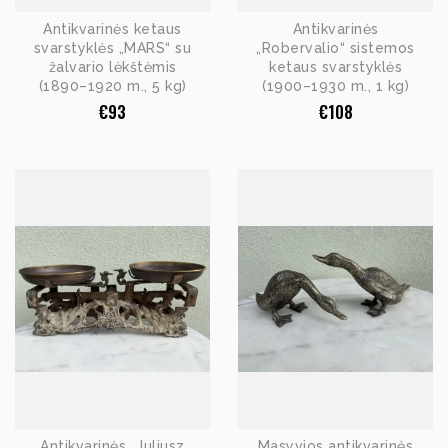
Antikvarinės ketaus
Antikvarinės
svarstyklės „MARS“ su
„Robervalio“ sistemos
žalvario lėkštėmis
ketaus svarstyklės
(1890–1920 m., 5 kg)
(1900–1930 m., 1 kg)
€
93
€
108
Antikvarinės „Juliusz
Masyvios antikvarinės