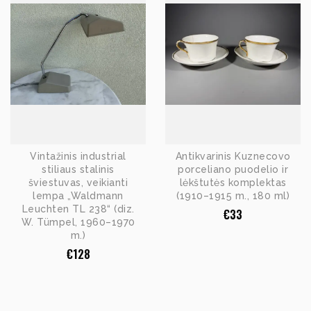
Vintažinis industrial
Antikvarinis Kuznecovo
stiliaus stalinis
porceliano puodelio ir
šviestuvas, veikianti
lėkštutės komplektas
lempa „Waldmann
(1910–1915 m., 180 ml)
Leuchten TL 238“ (diz.
€
33
W. Tümpel, 1960–1970
m.)
€
128