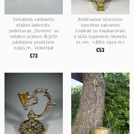
Vintažinis veikiantis
Antikvarinė Istorizmo
stalinė laikrodis-
epochos žalvarinė
žadintuvas „Domino“ su
žvakidė su maskaronais
sidabro prabos (830S)
ir liūto kojelėmis (Aukštis
jubiliejine plokštele
21 cm, ~1880–1910 m.)
(1955 m., Vokietija)
€
53
€
73