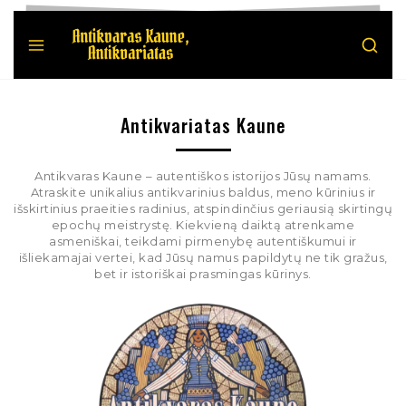
Antikvariatas Kaune
Antikvaras Kaune – autentiškos istorijos Jūsų namams.
Atraskite unikalius antikvarinius baldus, meno kūrinius ir
išskirtinius praeities radinius, atspindinčius geriausią skirtingų
epochų meistrystę. Kiekvieną daiktą atrenkame
asmeniškai, teikdami pirmenybę autentiškumui ir
išliekamajai vertei, kad Jūsų namus papildytų ne tik gražus,
bet ir istoriškai prasmingas kūrinys.