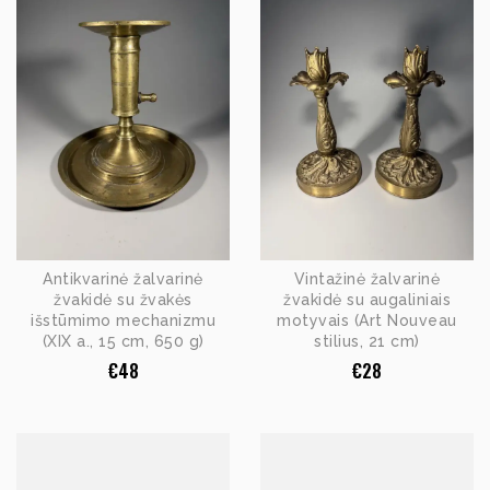
Antikvarinė žalvarinė
Vintažinė žalvarinė
žvakidė su žvakės
žvakidė su augaliniais
išstūmimo mechanizmu
motyvais (Art Nouveau
(XIX a., 15 cm, 650 g)
stilius, 21 cm)
€
48
€
28