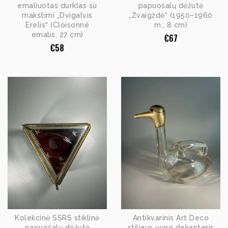
emaliuotas durklas su
papuošalų dėžutė
makštimi „Dvigalvis
„Žvaigždė“ (1950–1960
Erelis“ (Cloisonné
m., 8 cm)
emalis, 27 cm)
€
67
€
58
Kolekcinė SSRS stiklinė
Antikvarinis Art Deco
papuošalų dėžutė
stiliaus vyno dekanteris