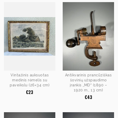
Vintažinis auksuotas
Antikvarinis prancūziškas
medinis rėmelis su
šovinių užspaudimo
paveikslu (26×34 cm)
įrankis „MD“ (1890 –
1920 m., 13 cm)
€
23
€
43