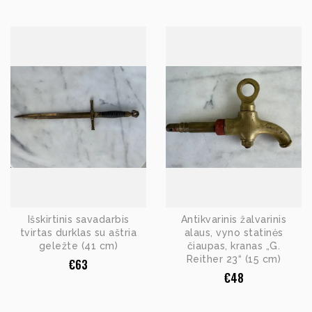
Išskirtinis savadarbis
Antikvarinis žalvarinis
tvirtas durklas su aštria
alaus, vyno statinės
geležte (41 cm)
čiaupas, kranas „G.
Reither 23“ (15 cm)
€
63
€
48