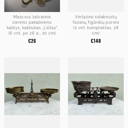
Masyvus žalvarinis
Vintažinė sidabruotų
sieninis pakabinimo
fazanų figūrėlių porelė
kablys, kabliukas „Liūtas“
(2 vnt. komplektas, 28
(6 vnt. po 26 e., 20 cm)
cm)
€
26
€
148