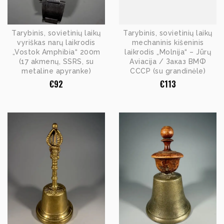
Tarybinis, sovietinių laikų
Tarybinis, sovietinių laikų
vyriškas narų laikrodis
mechaninis kišeninis
„Vostok Amphibia“ 200m
laikrodis „Molnija“ – Jūrų
(17 akmenų, SSRS, su
Aviacija / Заказ ВМФ
metaline apyranke)
СССР (su grandinėle)
€
92
€
113