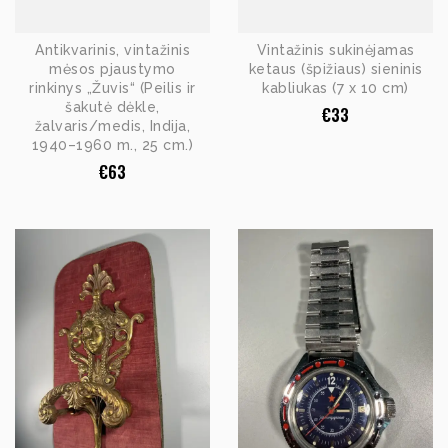
Antikvarinis, vintažinis
Vintažinis sukinėjamas
mėsos pjaustymo
ketaus (špižiaus) sieninis
rinkinys „Žuvis“ (Peilis ir
kabliukas (7 x 10 cm)
šakutė dėkle,
€
33
žalvaris/medis, Indija,
1940–1960 m., 25 cm.)
€
63