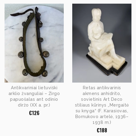
Antikvariniai lietuviški
Retas antikvarinis
arklio žvanguliai – Žirgo
akmens anhidrito,
papuošalas ant odinio
sovietinis Art Deco
diržo (XX a. pr.)
stiliaus kūrinys „Mergaitė
su knyga“ (F. Karasiovas,
€
126
Bornukovo artelė, 1936–
1938 m.)
€
188