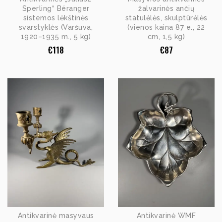
Sperling“ Béranger
žalvarinės ančių
sistemos lėkštinės
statulėlės, skulptūrėlės
svarstyklės (Varšuva,
(vienos kaina 87 e., 22
1920–1935 m., 5 kg)
cm, 1,5 kg)
€
118
€
87
Antikvarinė masyvaus
Antikvarinė WMF