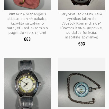
Vintažinė prabangaus
Tarybinis, sovietinių laikų
stiliaus sieninė pakaba,
vyriškas laikrodis
kabykla su žalvario
„Vostok Komandirskie“
bareljefu ant aksominio
(Восток Командирские,
pagrindo (30 x 15 cm)
su datos funkcija,
metalinė apyrankė)
€
68
€
93