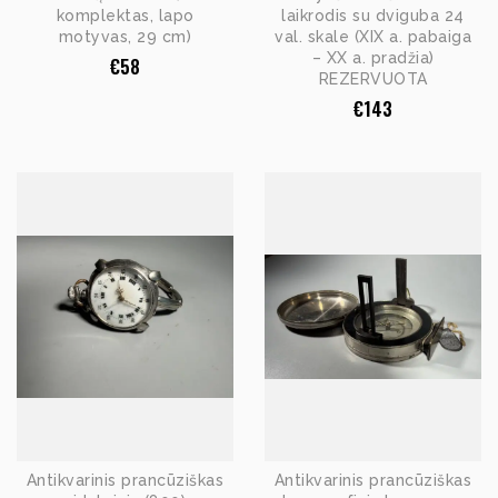
komplektas, lapo
laikrodis su dviguba 24
motyvas, 29 cm)
val. skale (XIX a. pabaiga
– XX a. pradžia)
€
58
REZERVUOTA
€
143
Antikvarinis prancūziškas
Antikvarinis prancūziškas