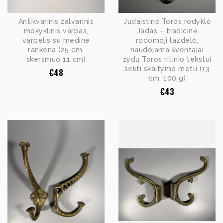
Antikvarinis žalvarinis
Judaistinė Toros rodyklė
mokyklinis varpas,
Jadas – tradicinė
varpelis su medine
rodomoji lazdelė,
rankena (25 cm,
naudojama šventajai
skersmuo 11 cm)
žydų Toros ritinio tekstui
sekti skaitymo metu (13
€
48
cm, 100 g)
€
43