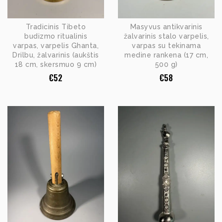
Tradicinis Tibeto
Masyvus antikvarinis
budizmo ritualinis
žalvarinis stalo varpelis,
varpas, varpelis Ghanta,
varpas su tekinama
Drilbu, žalvarinis (aukštis
medine rankena (17 cm,
18 cm, skersmuo 9 cm)
500 g)
€
52
€
58