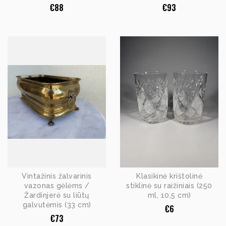
€
88
€
93
Vintažinis žalvarinis
Klasikinė krištolinė
vazonas gėlėms /
stiklinė su raižiniais (250
Žardinjerė su liūtų
ml, 10,5 cm)
galvutėmis (33 cm)
€
6
€
73