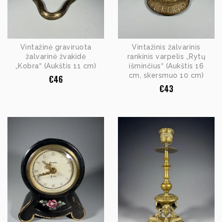
Vintažinė graviruota
Vintažinis žalvarinis
žalvarinė žvakidė
rankinis varpelis „Rytų
„Kobra“ (Aukštis 11 cm)
išminčius“ (Aukštis 16
cm, skersmuo 10 cm)
€
46
€
43