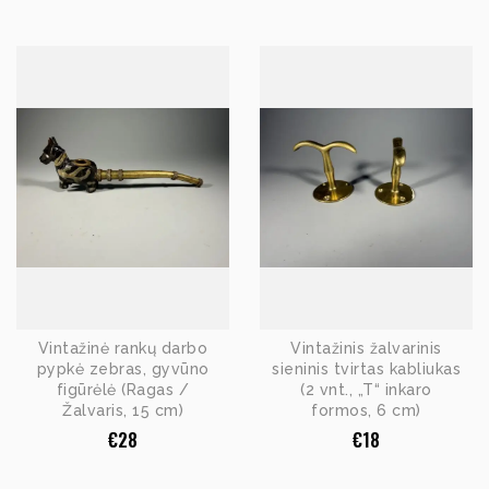
Vintažinė rankų darbo
Vintažinis žalvarinis
pypkė zebras, gyvūno
sieninis tvirtas kabliukas
figūrėlė (Ragas /
(2 vnt., „T“ inkaro
Žalvaris, 15 cm)
formos, 6 cm)
€
28
€
18