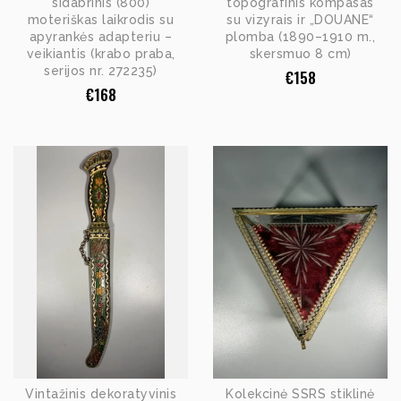
sidabrinis (800)
topografinis kompasas
moteriškas laikrodis su
su vizyrais ir „DOUANE“
apyrankės adapteriu –
plomba (1890–1910 m.,
veikiantis (krabo praba,
skersmuo 8 cm)
serijos nr. 272235)
€
158
€
168
Vintažinis dekoratyvinis
Kolekcinė SSRS stiklinė