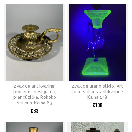
Žvakidė antikvarinė,
Žvakidė urano stiklo, Art
bronzinė, nešiojama,
Deco stiliaus, antikvarinė.
prancūziška, Rokoko
Kaina 138
stiliaus. Kaina 63
€
138
€
63