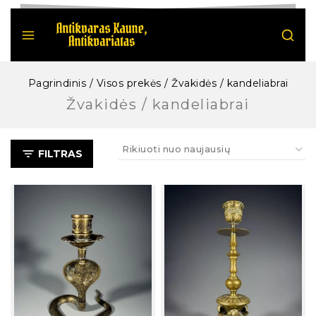
Pagrindinis
/
Visos prekės
/
Žvakidės / kandeliabrai
Žvakidės / kandeliabrai
FILTRAS