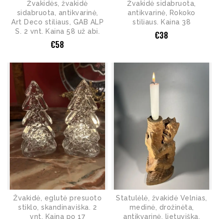
Žvakidės, žvakidė
Žvakidė sidabruota,
sidabruota, antikvarinė,
antikvarinė, Rokoko
Art Deco stiliaus, GAB ALP
stiliaus. Kaina 38
S. 2 vnt. Kaina 58 už abi.
€
38
€
58
Žvakidė, eglutė presuoto
Statulėlė, žvakidė Velnias,
stiklo, skandinaviška. 2
medinė, drožinėta,
vnt. Kaina po 17
antikvarinė, lietuviška.