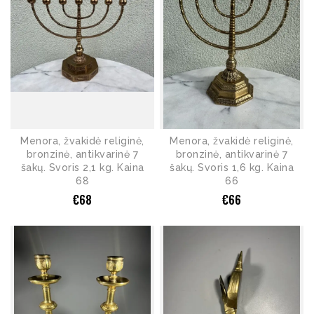
Menora, žvakidė religinė,
Menora, žvakidė religinė,
bronzinė, antikvarinė 7
bronzinė, antikvarinė 7
šakų. Svoris 2,1 kg. Kaina
šakų. Svoris 1,6 kg. Kaina
68
66
€
68
€
66