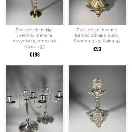
Žvakidė chanukija,
Žvakidė antikvarinė,
šventinė menora,
baroko stiliaus, sunki.
devynšakė, bronzinė.
Svoris 1,3 kg. Kaina 93
Kaina 193
€
93
€
193