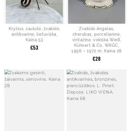
Kryžius, saulutė, žvakidė,
Žvakidė Angelas,
antikvarinė, lietuviška.
cherubas, porcelianinė,
Kaina 53
vintažinė, vokiška Weiß,
Kühnert & Co, WKGC,
€
53
1956 – 1972 m. Kaina 28
€
28