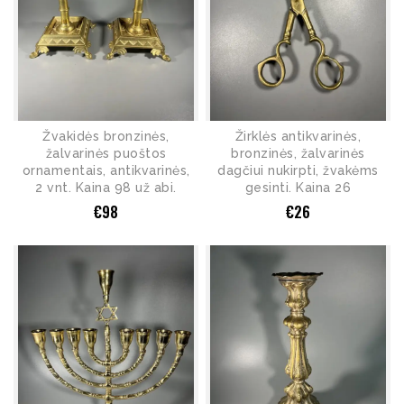
Žvakidės bronzinės,
Žirklės antikvarinės,
žalvarinės puoštos
bronzinės, žalvarinės
ornamentais, antikvarinės,
dagčiui nukirpti, žvakėms
2 vnt. Kaina 98 už abi.
gesinti. Kaina 26
€
98
€
26