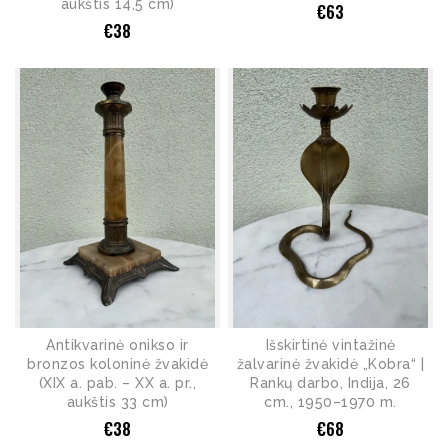
aukštis 14,5 cm)
€
63
€
38
Antikvarinė onikso ir
Išskirtinė vintažinė
bronzos koloninė žvakidė
žalvarinė žvakidė „Kobra“ |
(XIX a. pab. – XX a. pr.,
Rankų darbo, Indija, 26
aukštis 33 cm)
cm., 1950–1970 m.
€
38
€
68