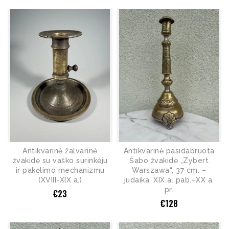
Antikvarinė žalvarinė
Antikvarinė pasidabruota
žvakidė su vaško surinkėju
Šabo žvakidė „Zybert
ir pakėlimo mechanizmu
Warszawa“, 37 cm. –
(XVIII-XIX a.)
judaika, XIX a. pab.–XX a.
pr.
€
23
€
128