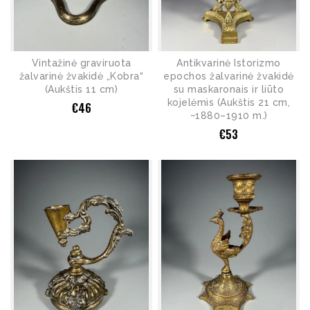
Vintažinė graviruota
Antikvarinė Istorizmo
žalvarinė žvakidė „Kobra“
epochos žalvarinė žvakidė
(Aukštis 11 cm)
su maskaronais ir liūto
kojelėmis (Aukštis 21 cm,
€
46
~1880–1910 m.)
€
53