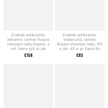
Žvakidė antikvarinė,
Žvakidė antikvarinė,
žalvarinė, carinės Rusijos
sidabruota, carinės
imperijos laikų Юдинъ. 2
Rusijos imperijos laikų. XIX
vnt. Kaina 158 už abi
a. pb.-XX a. pr. Kaina 83
€
158
€
83