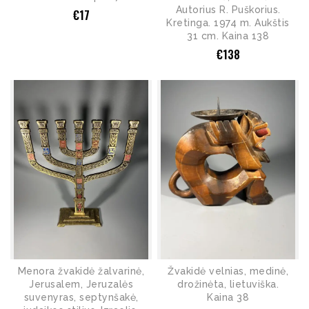
Autorius R. Puškorius.
€
17
Kretinga. 1974 m. Aukštis
31 cm. Kaina 138
€
138
Menora žvakidė žalvarinė,
Žvakidė velnias, medinė,
Jerusalem, Jeruzalės
drožinėta, lietuviška.
suvenyras, septynšakė,
Kaina 38