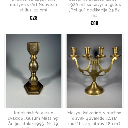
motyvais (Art Nouveau
1920 m.) su laivyno įgulos
stilius, 21 cm)
„PM-30“ dedikacija (1982
m.)
€
28
€
88
Kolekcinė žalvarinė
Masyvi žalvarinė, vintažinė
žvakidė „Gusum Mässing“
4 žvakių žvakidė „Lyra“
Årsljusstake 1995 (Nr. 79,
(aukštis 24, plotis 28 cm.)