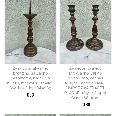
Žvakidė antikvarinė
Žvakidės, žvakidė
bronzinė, žalvarinė
antikvarinė, varinė,
pastatoma, barokinio
sidabruota, carinės
stiliaus, masyvi su smaigu.
Rusijos imperijos laikų,
Svoris 2,6 kg. Kaina 83
WARSZAWA FRAGET
PLAQUÉ. 1851–1854 m.
€
83
Kaina 168 už abi
€
168