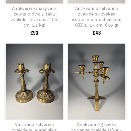
Antikvarinė masyvaus
Antikvarinė žalvarinė
žalvario dviejų šakų
žvakidė su žvakės
žvakidė „Drakonas“ (18
išstūmimo mechanizmu
cm, 1,2 kg)
(XIX a., 15 cm, 650 g)
€
93
€
48
Vintažinė žalvarinė
Antikvarinė 5-vietė
žvakidė su augaliniais
žalvarinė žvakidė (1890–