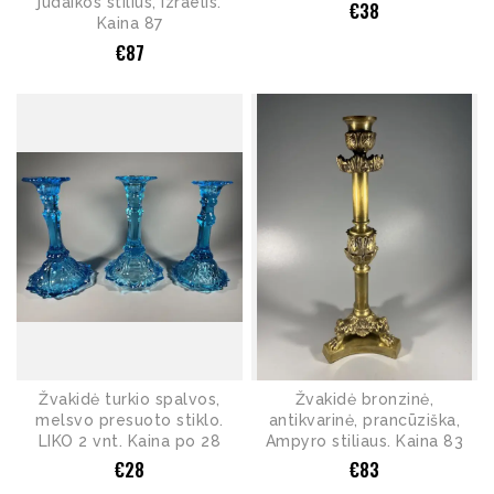
judaikos stilius, Izraelis.
€
38
Kaina 87
€
87
Žvakidė turkio spalvos,
Žvakidė bronzinė,
melsvo presuoto stiklo.
antikvarinė, prancūziška,
LIKO 2 vnt. Kaina po 28
Ampyro stiliaus. Kaina 83
€
28
€
83