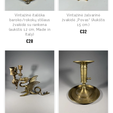
Vintažinė itališka
Vintažinė žalvarinė
baroko/rokokų stiliaus
žvakidė „Povas“ (Aukštis
žvakidė su rankena
15 cm.)
(aukštis 12 cm, Made in
€
32
Italy)
€
28