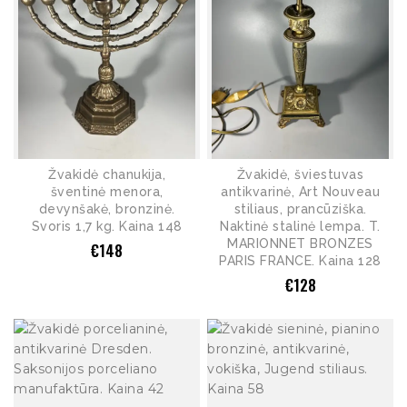
Žvakidė chanukija,
Žvakidė, šviestuvas
šventinė menora,
antikvarinė, Art Nouveau
devynšakė, bronzinė.
stiliaus, prancūziška.
Svoris 1,7 kg. Kaina 148
Naktinė stalinė lempa. T.
MARIONNET BRONZES
€
148
PARIS FRANCE. Kaina 128
€
128