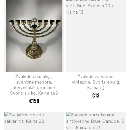
Žvakidė chanukija,
Žvakidė žalvarinė,
šventinė menora,
vintažinė. Svoris 400 g.
devynšakė, bronzinė.
Kaina 13
Svoris 1,7 kg. Kaina 158
€
13
€
158