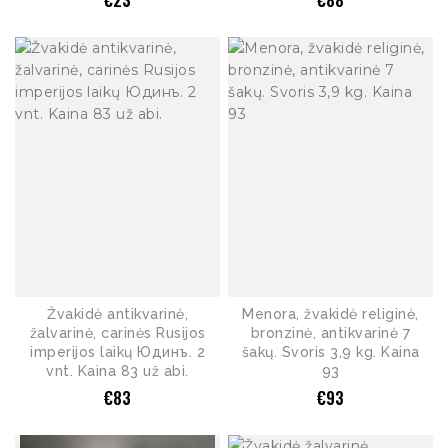
€
23
€
88
Žvakidė antikvarinė,
Menora, žvakidė religinė,
žalvarinė, carinės Rusijos
bronzinė, antikvarinė 7
imperijos laikų Юдинъ. 2
šakų. Svoris 3,9 kg. Kaina
vnt. Kaina 83 už abi.
93
€
83
€
93