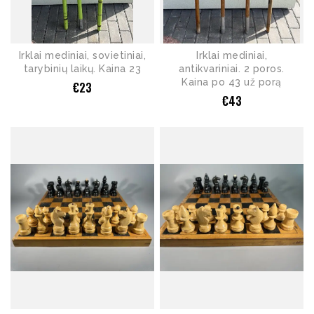
Irklai mediniai, sovietiniai,
Irklai mediniai,
tarybinių laikų. Kaina 23
antikvariniai. 2 poros.
Kaina po 43 už porą
€
23
€
43