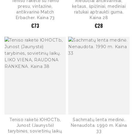
Teniso raketė su rėmo
Riedučiai antikvariniai,
presu, vintažinė,
ketaus, špižiniai, mediniai
antikvarinė Match
ratukai aptraukti guma.
Erbacher. Kaina 73
Kaina 28
€
73
€
28
Teniso raketė ЮНОСТЬ,
Šachmatų lenta medinė.
Junost (Jaunystė)
Nenaudota. 1990 m. Kaina
tarybinės, sovietinių laikų.
33