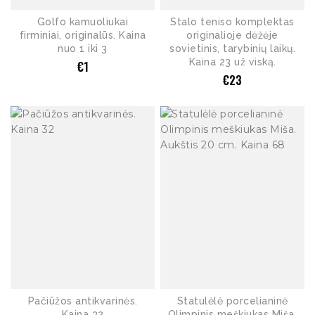
Golfo kamuoliukai
Stalo teniso komplektas
firminiai, originalūs. Kaina
originalioje dėžėje
nuo 1 iki 3
sovietinis, tarybinių laikų.
Kaina 23 už viską.
€
1
€
23
Pačiūžos antikvarinės.
Statulėlė porcelianinė
Kaina 32
Olimpinis meškiukas Miša.