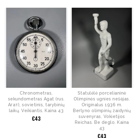
Chronometras,
Statulėlė porcelianinė
sekundometras Agat (rus.
Olimpinės ugnies nešėjas.
Агат), sovietinis, tarybinių
Originalus 1936 m.
laikų. Veikiantis. Kaina 43
Berlyno olimpinių žaidynių
suvenyras. Vokietijos
€
43
Reichas. Be deglo. Kaina
43
€
43