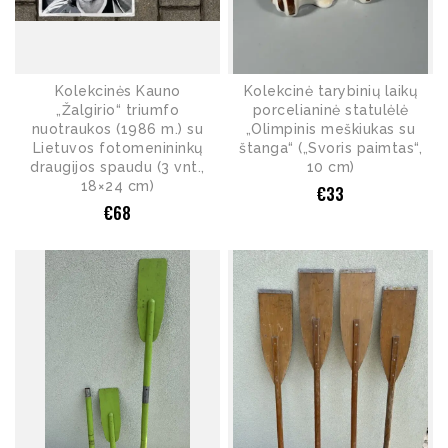
Kolekcinės Kauno
Kolekcinė tarybinių laikų
„Žalgirio“ triumfo
porcelianinė statulėlė
nuotraukos (1986 m.) su
„Olimpinis meškiukas su
Lietuvos fotomenininkų
štanga“ („Svoris paimtas“,
draugijos spaudu (3 vnt.,
10 cm)
18×24 cm)
€
33
€
68