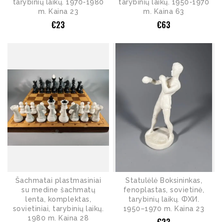
tarybinių laikų. 1970-1980
tarybinių laikų. 1950-1970
m. Kaina 23
m. Kaina 63
€
23
€
63
Šachmatai plastmasiniai
Statulėlė Boksininkas,
su medine šachmatų
fenoplastas, sovietinė,
lenta, komplektas,
tarybinių laikų. ФХИ.
sovietiniai, tarybinių laikų.
1950–1970 m. Kaina 23
1980 m. Kaina 28
€
23