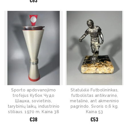
€
63
Sporto apdovanojimo
Statulėlė Futbolininkas,
trofėjus Кубок Чудо
futbolistas antikvarinė,
Шашка, sovietinis,
metalinė, ant akmeninio
tarybinių laikų, industrinio
pagrindo. Svoris 0,6 kg.
stiliaus. 1970 m. Kaina 38
Kaina 53
€
38
€
53