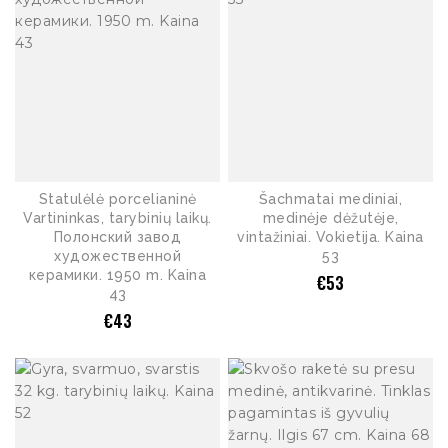
Statulėlė porcelianinė
Šachmatai mediniai,
Vartininkas, tarybinių laikų.
medinėje dėžutėje,
Полонский завод
vintažiniai. Vokietija. Kaina
художественной
53
керамики. 1950 m. Kaina
€
53
43
€
43