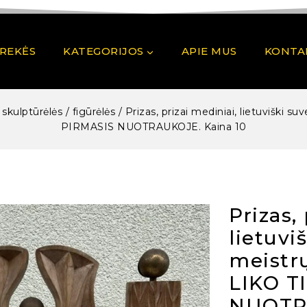
PREKĖS
KATEGORIJOS
APIE MUS
KONTA
/ skulptūrėlės / figūrėlės
/
Prizas, prizai mediniai, lietuviški su
PIRMASIS NUOTRAUKOJE. Kaina 10
Prizas,
lietuvi
meistrų
LIKO T
NUOTRA