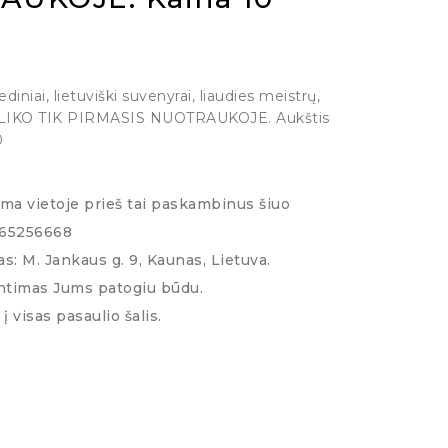
ediniai, lietuviški suvenyrai, liaudies meistrų,
ų. LIKO TIK PIRMASIS NUOTRAUKOJE. Aukštis
0
ima vietoje prieš tai paskambinus šiuo
065256668
s: M. Jankaus g. 9, Kaunas, Lietuva.
ntimas Jums patogiu būdu.
į visas pasaulio šalis.