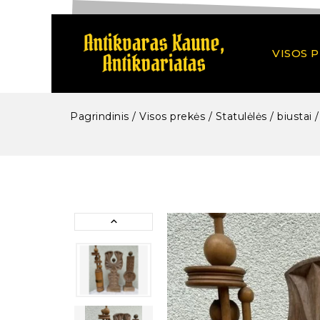
VISOS 
Pagrindinis
/
Visos prekės
/
Statulėlės / biustai 