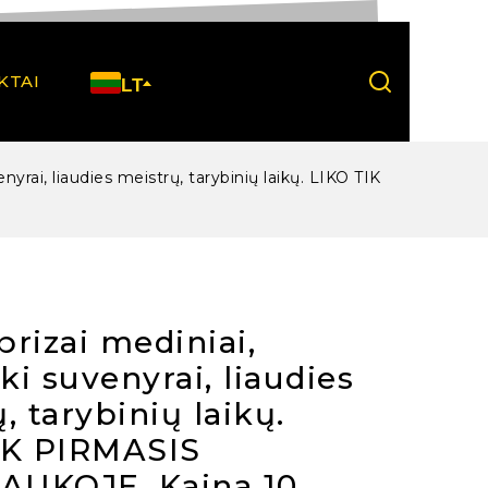
KTAI
LT
venyrai, liaudies meistrų, tarybinių laikų. LIKO TIK
 prizai mediniai,
ški suvenyrai, liaudies
, tarybinių laikų.
IK PIRMASIS
UKOJE. Kaina 10