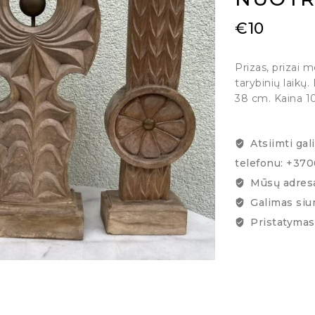
€
10
Prizas, prizai m
tarybinių laik
38 cm. Kaina 1
Atsiimti gal
telefonu: +37
Mūsų adresa
Galimas siu
Pristatymas 