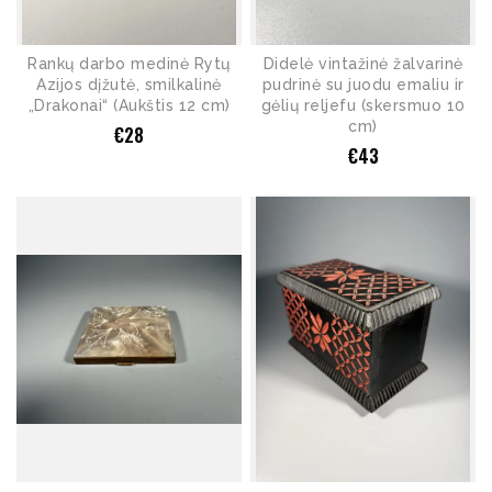
Rankų darbo medinė Rytų
Didelė vintažinė žalvarinė
Azijos dįžutė, smilkalinė
pudrinė su juodu emaliu ir
„Drakonai“ (Aukštis 12 cm)
gėlių reljefu (skersmuo 10
cm)
€
28
€
43