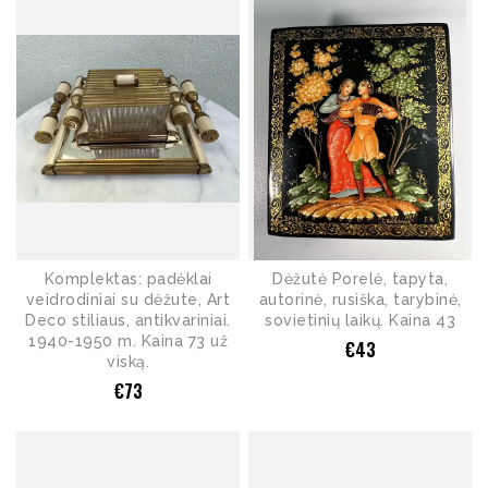
Komplektas: padėklai
Dėžutė Porelė, tapyta,
veidrodiniai su dėžute, Art
autorinė, rusiška, tarybinė,
Deco stiliaus, antikvariniai.
sovietinių laikų. Kaina 43
1940-1950 m. Kaina 73 už
€
43
viską.
€
73