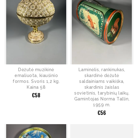
Dėžutė muzikinė
Laminėlis, rankinukas,
emaliuota, kiaušinio
skardinė dėžutė
formos. Svoris 1,2 kg.
saldainiams vaikiška,
Kaina 58
skardinis žaislas
sovietinis, tarybinių laikų.
€
58
Gamintojas Norma Tallin,
1959 m.
€
56