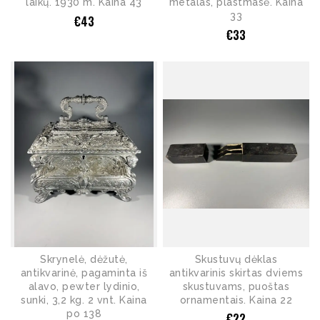
laikų. 1930 m. Kaina 43
metalas, plastmasė. Kaina
33
€
43
€
33
Skrynelė, dėžutė,
Skustuvų dėklas
antikvarinė, pagaminta iš
antikvarinis skirtas dviems
alavo, pewter lydinio,
skustuvams, puoštas
sunki, 3,2 kg. 2 vnt. Kaina
ornamentais. Kaina 22
po 138
€
22