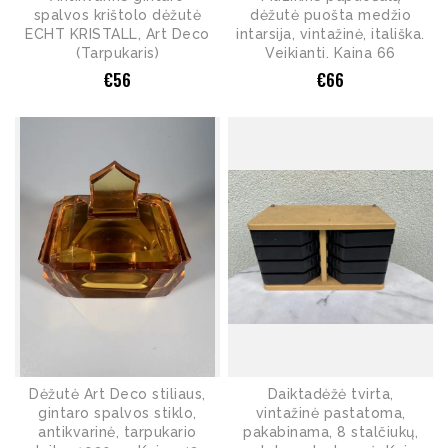
spalvos krištolo dėžutė
dėžutė puošta medžio
ECHT KRISTALL, Art Deco
intarsija, vintažinė, itališka.
(Tarpukaris)
Veikianti. Kaina 66
€
56
€
66
Dėžutė Art Deco stiliaus,
Daiktadėžė tvirta,
gintaro spalvos stiklo,
vintažinė pastatoma,
antikvarinė, tarpukario
pakabinama, 8 stalčiukų,