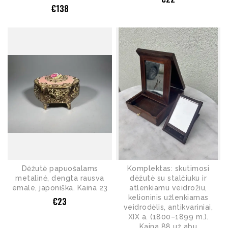
€
138
Dėžutė papuošalams
Komplektas: skutimosi
metalinė, dengta rausva
dėžutė su stalčiuku ir
emale, japoniška. Kaina 23
atlenkiamu veidrožiu,
kelioninis užlenkiamas
€
23
veidrodėlis, antikvariniai,
XIX a. (1800–1899 m.).
Kaina 88 už abu