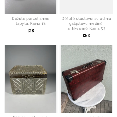
Dėžutė porcelianinė
Dėžutė skustuvui su odiniu
tapyta. Kaina 18
galąstuvu medinė,
antikvarinė. Kaina 53
€
18
€
53