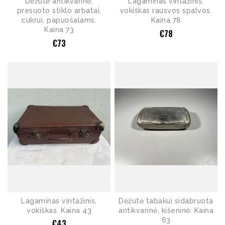
Dėžutė antikvarinė,
Lagaminas vintažinis,
presuoto stiklo arbatai,
vokiškas rausvos spalvos.
cukrui, papuošalams.
Kaina 78
Kaina 73
€
78
€
73
Lagaminas vintažinis,
Dėžutė tabakui sidabruota
vokiškas. Kaina 43
antikvarinė, kišeninė. Kaina
63
€
43