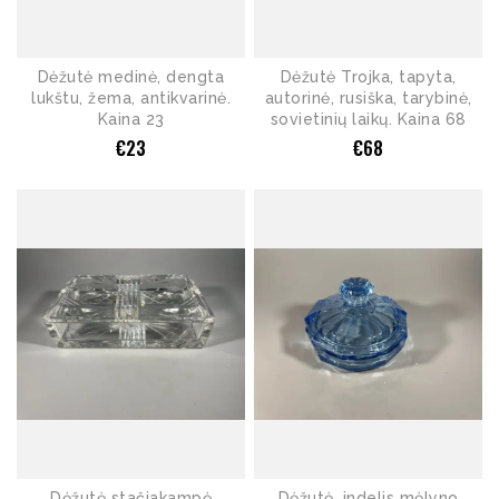
Dėžutė medinė, dengta
Dėžutė Trojka, tapyta,
lukštu, žema, antikvarinė.
autorinė, rusiška, tarybinė,
Kaina 23
sovietinių laikų. Kaina 68
€
23
€
68
Dėžutė stačiakampė
Dėžutė, indelis mėlyno