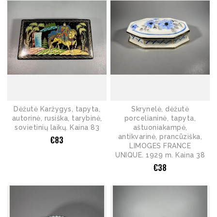
Dėžutė Karžygys, tapyta,
Skrynelė, dėžutė
autorinė, rusiška, tarybinė,
porcelianinė, tapyta,
sovietinių laikų. Kaina 83
aštuoniakampė,
antikvarinė, prancūziška,
€
83
LIMOGES FRANCE
UNIQUE. 1929 m. Kaina 38
€
38