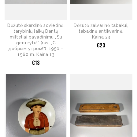
Dėžutė skardinė sovietinė,
Dėžutė žalvarinė tabakui,
tarybinių laikų Dantų
tabakinė antikvarinė.
milteliai pavadinimu „Su
Kaina 23
geru rytu!“ (rus. „С
€
23
добрым утром!“). 1950 –
1960 m. Kaina 13
€
13