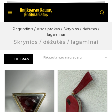
Pagrindinis
/
Visos prekės
/
Skrynios / dėžutės /
lagaminai
Skrynios / dėžutės / lagaminai
FILTRAS