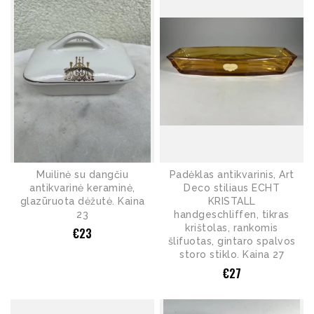
Muilinė su dangčiu
Padėklas antikvarinis, Art
antikvarinė keraminė,
Deco stiliaus ECHT
glazūruota dėžutė. Kaina
KRISTALL
23
handgeschliffen, tikras
krištolas, rankomis
€
23
šlifuotas, gintaro spalvos
storo stiklo. Kaina 27
€
27