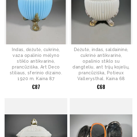
Indas, dėžutė, cukrinė,
Dėžutė, indas, saldaininė,
vaza opalinio mėlyno
cukrinė antikvarinė,
stiklo antikvarinė,
opalinio stiklo su
prancūziška, Art Deco
dangteliu, ant trijų kojelių,
stiliaus, sferinio dizaino.
prancūziška, Potieux
1920 m. Kaina 87
Vallerysthal. Kaina 68
€
87
€
68