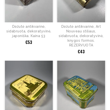
Dėžutė antikvarinė,
Dėžutė antikvarinė, Art
sidabruota, dekoratyvinė,
Nouveau stiliaus,
japoniška. Kaina 53
sidabruota, dekoratyvinė,
knygos formos.
€
53
REZERVUOTA
€
43