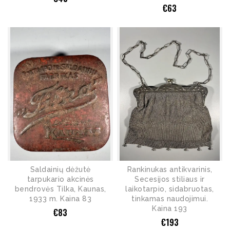
€
63
Saldainių dėžutė
Rankinukas antikvarinis,
tarpukario akcinės
Secesijos stiliaus ir
bendrovės Tilka, Kaunas,
laikotarpio, sidabruotas,
1933 m. Kaina 83
tinkamas naudojimui.
Kaina 193
€
83
€
193