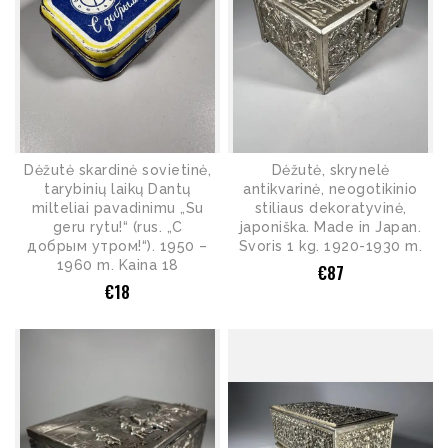
Dėžutė skardinė sovietinė,
Dėžutė, skrynelė
tarybinių laikų Dantų
antikvarinė, neogotikinio
milteliai pavadinimu „Su
stiliaus dekoratyvinė,
geru rytu!“ (rus. „С
japoniška. Made in Japan.
добрым утром!“). 1950 –
Svoris 1 kg. 1920-1930 m.
1960 m. Kaina 18
€
87
€
18