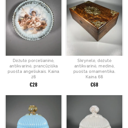
Dėžutė porcelianinė,
Skrynelė, dėžutė
antikvarinė, prancūziška
antikvarinė, medinė,
puošta angeliukais. Kaina
puošta ornamentika.
28
Kaina 68
€
28
€
68