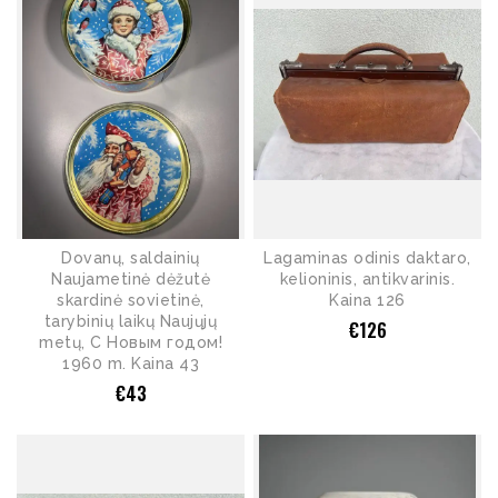
Dovanų, saldainių
Lagaminas odinis daktaro,
Naujametinė dėžutė
kelioninis, antikvarinis.
skardinė sovietinė,
Kaina 126
tarybinių laikų Naujųjų
€
126
metų, С Новым годом!
1960 m. Kaina 43
€
43