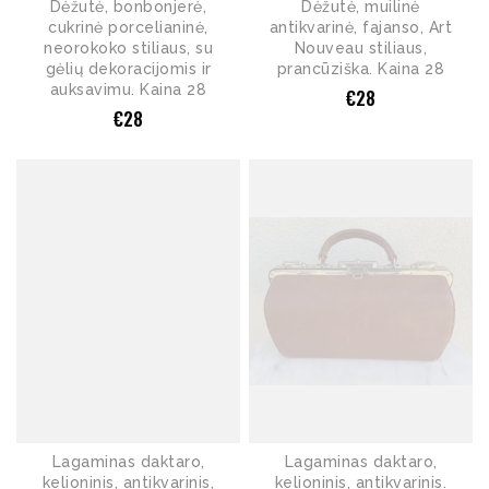
Dėžutė, bonbonjerė,
Dėžutė, muilinė
cukrinė porcelianinė,
antikvarinė, fajanso, Art
neorokoko stiliaus, su
Nouveau stiliaus,
gėlių dekoracijomis ir
prancūziška. Kaina 28
auksavimu. Kaina 28
€
28
€
28
Lagaminas daktaro,
Lagaminas daktaro,
kelioninis, antikvarinis,
kelioninis, antikvarinis.