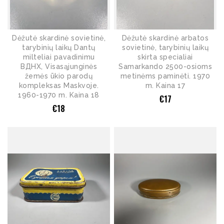
Dėžutė skardinė sovietinė,
Dėžutė skardinė arbatos
tarybinių laikų Dantų
sovietinė, tarybinių laikų
milteliai pavadinimu
skirta specialiai
ВДНХ, Visasąjunginės
Samarkando 2500-osioms
žemės ūkio parodų
metinėms paminėti. 1970
kompleksas Maskvoje.
m. Kaina 17
1960-1970 m. Kaina 18
€
17
€
18