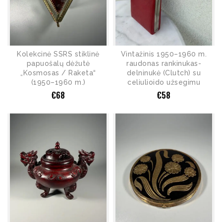
Kolekcinė SSRS stiklinė
Vintažinis 1950–1960 m.
papuošalų dėžutė
raudonas rankinukas-
„Kosmosas / Raketa“
delninukė (Clutch) su
(1950–1960 m.)
celiulioido užsegimu
€
68
€
58