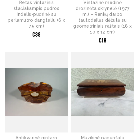
Retas vintažinis
Vintažinė medinė
stačiakampis pudros
drožinėta skrynelė (1977
indelis-pudrinė su
m.) – Rankų darbo
perlamutro dangteliu (6 x
tautodailės dėžutė su
7,5 cm)
geometriniais raštais (18 x
10 x 12 cm)
€
38
€
18
Antikvarinė gintaro
Muzikinė papuošalų