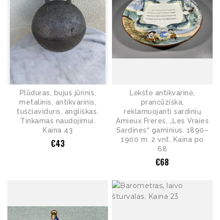
Plūduras, bujus jūrinis,
Lėkštė antikvarinė,
metalinis, antikvarinis,
prancūziška,
tuščiaviduris, angliškas.
reklamuojanti sardinių
Tinkamas naudojimui.
Amieux Freres, „Les Vraies
Kaina 43
Sardines“ gaminius. 1890–
1900 m. 2 vnt. Kaina po
€
43
68
€
68