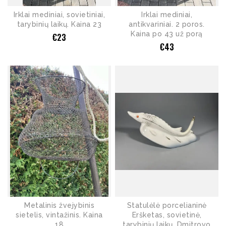
Irklai mediniai, sovietiniai,
Irklai mediniai,
tarybinių laikų. Kaina 23
antikvariniai. 2 poros.
Kaina po 43 už porą
€
23
€
43
Metalinis žvejybinis
Statulėlė porcelianinė
sietelis, vintažinis. Kaina
Eršketas, sovietinė,
18
tarybinių laikų, Dmitrovo