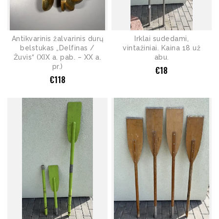
Antikvarinis žalvarinis durų
Irklai sudedami,
belstukas „Delfinas /
vintažiniai. Kaina 18 už
Žuvis“ (XIX a. pab. – XX a.
abu.
pr.)
€
18
€
118