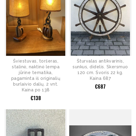
Šviestuvas, toršeras,
Šturvalas antikvarinis,
stalinė, naktinė lempa
sunkus, didelis. Skersmuo
jūrine tematika,
120 cm. Svoris 22 kg.
pagaminta iš originalių
Kaina 687
burlaivio dalių. 2 vnt.
€
687
Kaina po 138
€
138