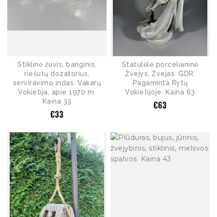
Stiklinė žuvis, banginis,
Statulėlė porcelianinė
riešutų dozatorius,
Žvejys, Žvejas. GDR.
serviravimo indas. Vakarų
Pagaminta Rytų
Vokietija, apie 1970 m.
Vokietijoje. Kaina 63
Kaina 33
€
63
€
33