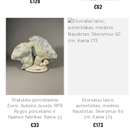
€
128
€
62
Statulėlė porcelianinė
Šturvalas laivo,
Žuvis. Auksinė žuvelė. RPR
autentiškas, medinis.
Rygos porceliano ir
Naudotas. Skersmuo 60
fajanso fabrikas. Kaina 33
cm. Kaina 173
€
33
€
173