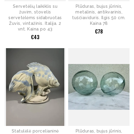
Servetėlių laikiklis su
Plūduras, bujus jūrinis,
žuvim, stovelis
metalinis, antikvarinis,
servetėlėms sidabruotas
tuščiaviduris. Ilgis 50 cm.
Žuvis, vintažinis. Italija. 2
Kaina 78
vnt. Kaina po 43
€
78
€
43
Statulėlė porcelianinė
Plūduras, bujus jūrinis,