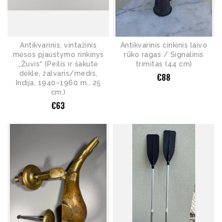
Antikvarinis, vintažinis
Antikvarinis cinkinis laivo
mėsos pjaustymo rinkinys
rūko ragas / Signalinis
„Žuvis“ (Peilis ir šakutė
trimitas (44 cm)
dėkle, žalvaris/medis,
€
88
Indija, 1940–1960 m., 25
cm.)
€
63