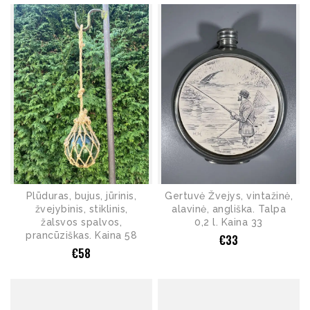
Plūduras, bujus, jūrinis,
Gertuvė Žvejys, vintažinė,
žvejybinis, stiklinis,
alavinė, angliška. Talpa
žalsvos spalvos,
0,2 l. Kaina 33
prancūziškas. Kaina 58
€
33
€
58