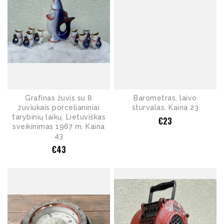
Grafinas žuvis su 8
Barometras, laivo
žuviukais porcelianiniai
šturvalas. Kaina 23
tarybinių laikų. Lietuviškas
€
23
sveikinimas 1967 m. Kaina
43
€
43