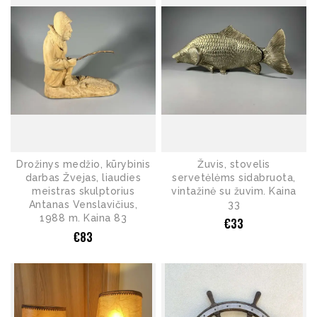
Drožinys medžio, kūrybinis
Žuvis, stovelis
darbas Žvejas, liaudies
servetėlėms sidabruota,
meistras skulptorius
vintažinė su žuvim. Kaina
Antanas Venslavičius,
33
1988 m. Kaina 83
€
33
€
83