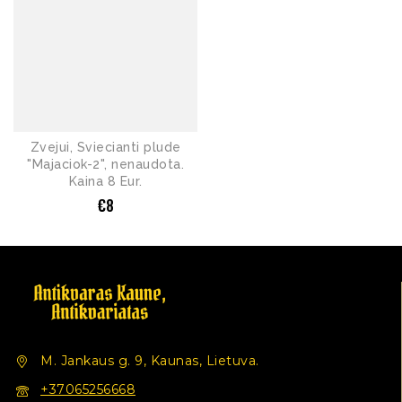
Zvejui, Sviecianti plude
"Majaciok-2", nenaudota.
Kaina 8 Eur.
€
8
M. Jankaus g. 9, Kaunas, Lietuva.
+37065256668