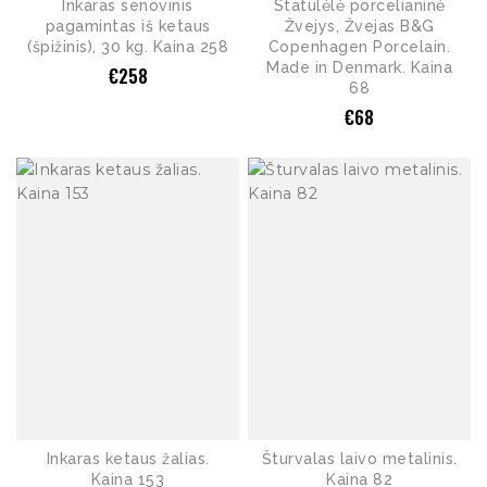
Inkaras senovinis
Statulėlė porcelianinė
pagamintas iš ketaus
Žvejys, Žvejas B&G
(špižinis), 30 kg. Kaina 258
Copenhagen Porcelain.
Made in Denmark. Kaina
€
258
68
€
68
Inkaras ketaus žalias.
Šturvalas laivo metalinis.
Kaina 153
Kaina 82