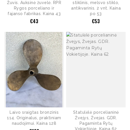
Žuvis. Auksinė žuvelė. RPR
stiklinis, melsvo stiklo,
Rygos porceliano ir
antikvarinis. 2 vnt. Kaina
fajanso fabrikas. Kaina 43
po 53
€
43
€
53
Laivo sraigtas bronzinis
Statulėlė porcelianinė
114. Originalus, praktiniam
Žvejys, Žvejas. GDR.
naudojimui. Kaina 128
Pagaminta Rytų
Vokietijoje. Kaina 62