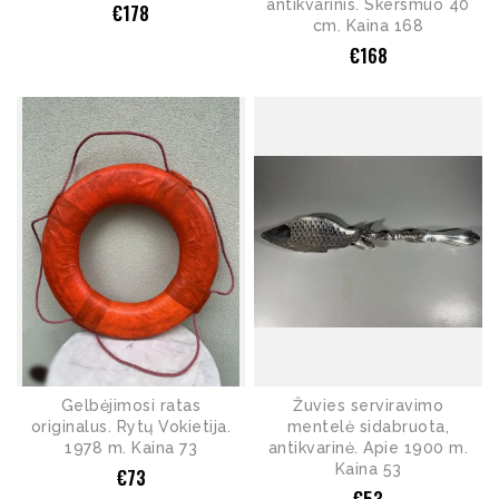
antikvarinis. Skersmuo 40
€
178
cm. Kaina 168
€
168
Gelbėjimosi ratas
Žuvies serviravimo
originalus. Rytų Vokietija.
mentelė sidabruota,
1978 m. Kaina 73
antikvarinė. Apie 1900 m.
Kaina 53
€
73
€
53