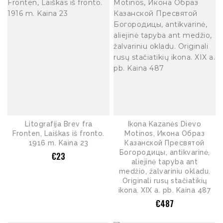
Litografija Brev fra
Ikona Kazanės Dievo
Fronten, Laiškas iš fronto.
Motinos, Икона Образ
1916 m. Kaina 23
Казанской Пресвятой
Богородицы, antikvarinė,
€
23
aliejinė tapyba ant
medžio, žalvariniu okladu.
Originali rusų stačiatikių
ikona. XIX a. pb. Kaina 487
€
487