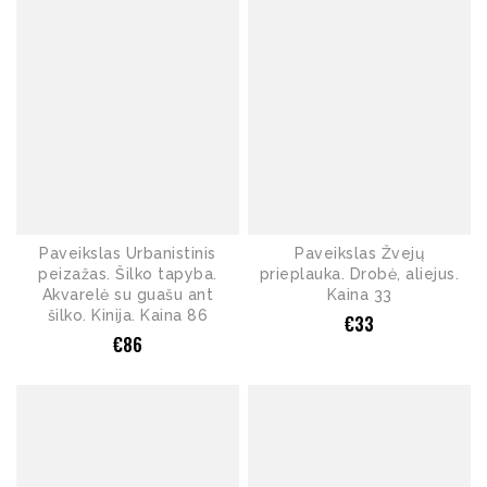
Paveikslas Urbanistinis
Paveikslas Žvejų
peizažas. Šilko tapyba.
prieplauka. Drobė, aliejus.
Akvarelė su guašu ant
Kaina 33
šilko. Kinija. Kaina 86
€
33
€
86