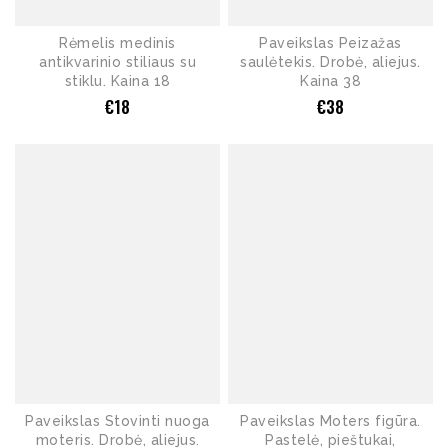
Rėmelis medinis
Paveikslas Peizažas
antikvarinio stiliaus su
saulėtekis. Drobė, aliejus.
stiklu. Kaina 18
Kaina 38
€
18
€
38
Paveikslas Stovinti nuoga
Paveikslas Moters figūra.
moteris. Drobė, aliejus.
Pastelė, pieštukai,