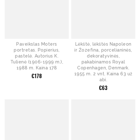
Paveikslas Moters
Lėkštė, lėkštės Napoleon
portretas. Popierius,
ir Žozefina, porcelianinės,
pastelė. Autorius K.
dekoratyvinės,
Tulienė (1906-1999 m.),
pakabinamos Royal
1988 m. Kaina 178
Copenhagen, Denmark.
1955 m. 2 vnt. Kaina 63 už
€
178
abi.
€
63