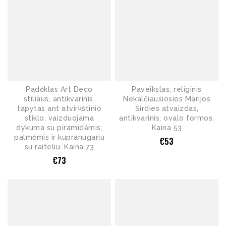
Padėklas Art Deco
Paveikslas, religinis
stiliaus, antikvarinis,
Nekalčiausiosios Marijos
tapytas ant atvirkštinio
Širdies atvaizdas,
stiklo, vaizduojama
antikvarinis, ovalo formos.
dykuma su piramidėmis,
Kaina 53
palmėmis ir kupranugariu
€
53
su raiteliu. Kaina 73
€
73