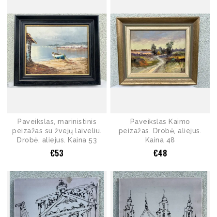
Paveikslas, marinistinis
Paveikslas Kaimo
peizažas su žvejų laiveliu.
peizažas. Drobė, aliejus.
Drobė, aliejus. Kaina 53
Kaina 48
€
53
€
48