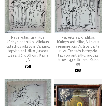
Paveikslas, grafikos
Paveikslas, grafikos
kūrinys ant šilko, Vilniaus
kūrinys ant šilko, Vilniaus
Katedros aikštė ir Varpinė,
senamiesčio Aušros vartai
tapyba ant šilko, juodas
ir Šv. Teresės bažnyčia,
tušas. 40 x 60 cm. Kaina
tapyba ant šilko, juodas
58
tušas. 43 x 60 cm. Kaina
58
€
58
€
58