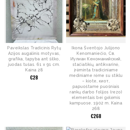
Paveikslas Tradicinis Rytų
Ikona Šventojo Julijono
Azijos augalinis motyvas,
Kenomaniečio, Св.
grafika, tapyba ant šilko,
Иулиан Кеноманийский,
juodas tušas. 61 x 91 cm.
stačiatikių, antikvarinė,
Kaina 28
įrėminta tradiciniame
mediniame rėme su stiklu
€
28
– kiote, киот,
papuoštame puošniais
rankų darbo folijos (rezo)
elementais bei gėlėmis
kampuose. 1902 m. Kaina
268
€
268