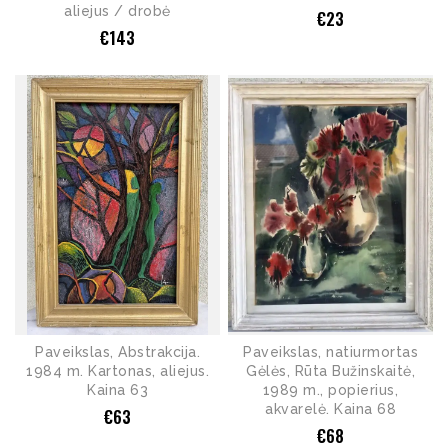
aliejus / drobė
€
23
€
143
Paveikslas, Abstrakcija.
Paveikslas, natiurmortas
1984 m. Kartonas, aliejus.
Gėlės, Rūta Bužinskaitė,
Kaina 63
1989 m., popierius,
akvarelė. Kaina 68
€
63
€
68