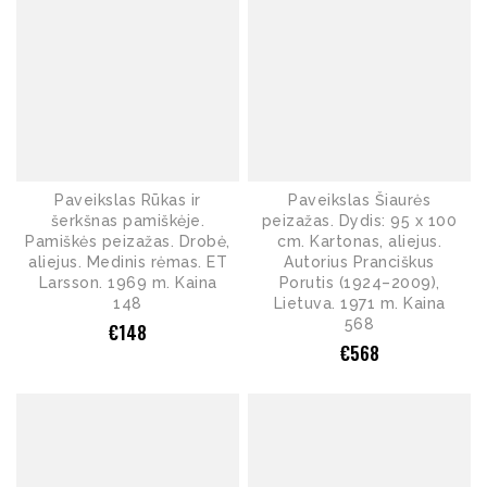
Paveikslas Rūkas ir
Paveikslas Šiaurės
šerkšnas pamiškėje.
peizažas. Dydis: 95 x 100
Pamiškės peizažas. Drobė,
cm. Kartonas, aliejus.
aliejus. Medinis rėmas. ET
Autorius Pranciškus
Larsson. 1969 m. Kaina
Porutis (1924–2009),
148
Lietuva. 1971 m. Kaina
568
€
148
€
568