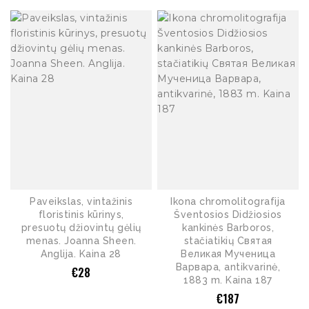
Paveikslas, vintažinis
Ikona chromolitografija
floristinis kūrinys,
Šventosios Didžiosios
presuotų džiovintų gėlių
kankinės Barboros,
menas. Joanna Sheen.
stačiatikių Святая
Anglija. Kaina 28
Великая Мученица
Варвара, antikvarinė,
€
28
1883 m. Kaina 187
€
187