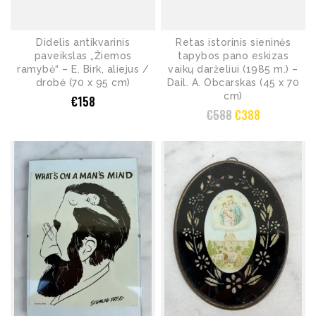
Didelis antikvarinis
Retas istorinis sieninės
paveikslas „Žiemos
tapybos pano eskizas
ramybė“ – E. Birk, aliejus /
vaikų darželiui (1985 m.) –
drobė (70 x 95 cm)
Dail. A. Obcarskas (45 x 70
cm)
€
158
€
588
€
388