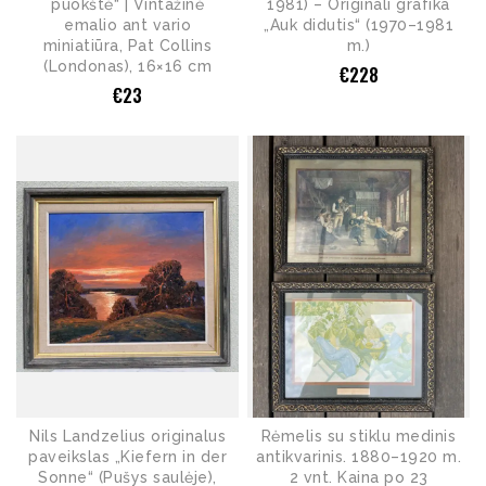
puokštė“ | Vintažinė
1981) – Originali grafika
emalio ant vario
„Auk didutis“ (1970–1981
miniatiūra, Pat Collins
m.)
(Londonas), 16×16 cm
€
228
€
23
Nils Landzelius originalus
Rėmelis su stiklu medinis
paveikslas „Kiefern in der
antikvarinis. 1880–1920 m.
Sonne“ (Pušys saulėje),
2 vnt. Kaina po 23