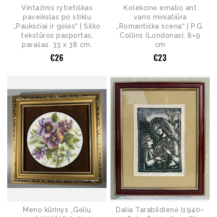
Vintažinis rytietiškas
Kolekcinė emalio ant
paveikslas po stiklu
vario miniatiūra
„Paukščiai ir gėlės“ | Šilko
„Romantiška scena“ | P.G.
tekstūros pasportas,
Collins (Londonas), 8×9
parašas. 33 x 38 cm.
cm
€
26
€
23
Meno kūrinys „Gėlių
Dalia Tarabildienė (1940–