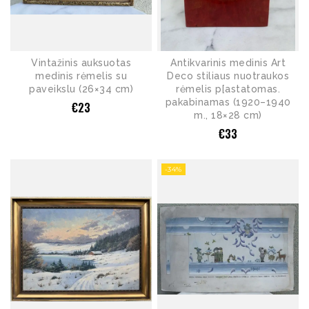
Vintažinis auksuotas
Antikvarinis medinis Art
medinis rėmelis su
Deco stiliaus nuotraukos
paveikslu (26×34 cm)
rėmelis p[astatomas.
pakabinamas (1920–1940
€
23
m., 18×28 cm)
€
33
-34%