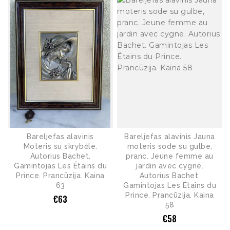
Bareljefas alavinis
Bareljefas alavinis Jauna
Moteris su skrybėle.
moteris sode su gulbe,
Autorius Bachet.
pranc. Jeune femme au
Gamintojas Les Étains du
jardin avec cygne.
Prince. Prancūzija. Kaina
Autorius Bachet.
63
Gamintojas Les Étains du
Prince. Prancūzija. Kaina
€
63
58
€
58