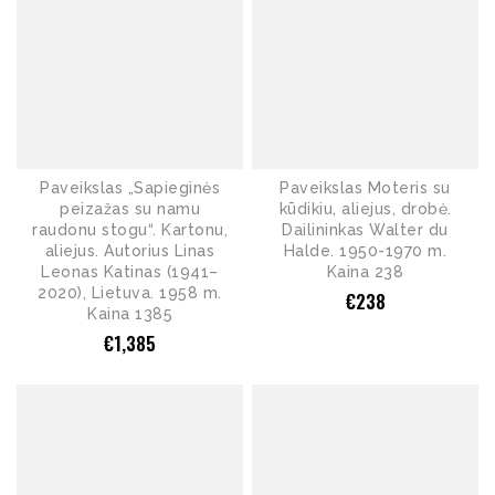
Paveikslas „Sapieginės
Paveikslas Moteris su
peizažas su namu
kūdikiu, aliejus, drobė.
raudonu stogu“. Kartonu,
Dailininkas Walter du
aliejus. Autorius Linas
Halde. 1950-1970 m.
Leonas Katinas (1941–
Kaina 238
2020), Lietuva. 1958 m.
€
238
Kaina 1385
€
1,385