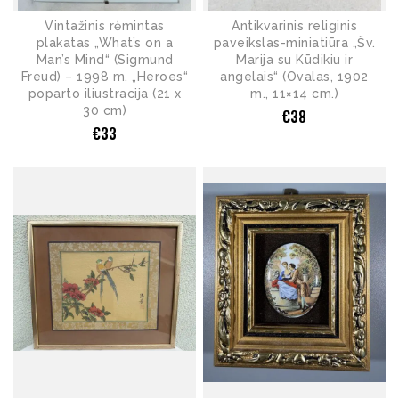
Vintažinis rėmintas
Antikvarinis religinis
plakatas „What’s on a
paveikslas-miniatiūra „Šv.
Man’s Mind“ (Sigmund
Marija su Kūdikiu ir
Freud) – 1998 m. „Heroes“
angelais“ (Ovalas, 1902
poparto iliustracija (21 x
m., 11×14 cm.)
30 cm)
€
38
€
33