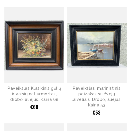
Paveikslas Klasikinis gėlių
Paveikslas, marinistinis
ir vaisių natiurmortas,
peizažas su žvejų
drobė, aliejus. Kaina 68
laiveliais. Drobė, aliejus.
Kaina 53
€
68
€
53