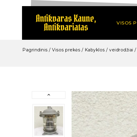
VISOS 
Pagrindinis
/
Visos prekės
/
Kabyklos / veidrodžiai /