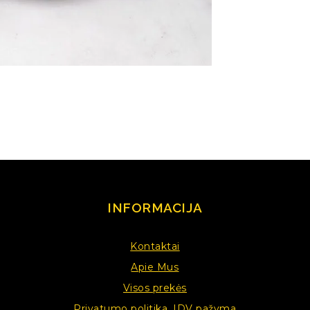
INFORMACIJA
Kontaktai
Apie Mus
Visos prekės
Privatumo politika. IDV pažyma