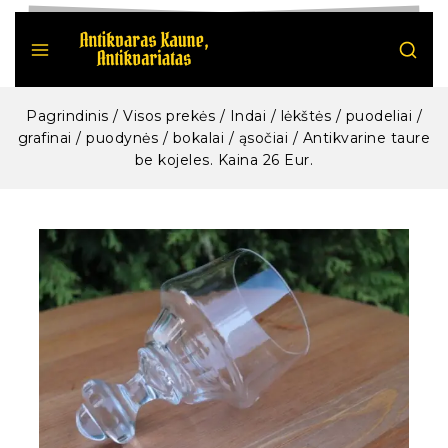
Pagrindinis
/
Visos prekės
/
Indai / lėkštės / puodeliai /
grafinai / puodynės / bokalai / ąsočiai
/
Antikvarine taure
be kojeles. Kaina 26 Eur.