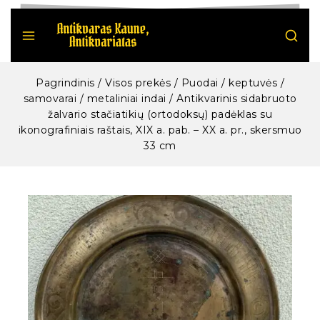
Pagrindinis
/
Visos prekės
/
Puodai / keptuvės /
samovarai / metaliniai indai
/
Antikvarinis sidabruoto
žalvario stačiatikių (ortodoksų) padėklas su
ikonografiniais raštais, XIX a. pab. – XX a. pr., skersmuo
33 cm