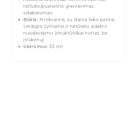
rėžtuko/puansono graviravimas,
sidabravimas
Būklė:
Antikvarinė, su stipria laiko patina,
verdigris žymėmis ir natūraliu sidabro
nusidėvėjimu (struktūriškai tvirtas, be
įtrūkimų)
Skersmuo:
33 cm