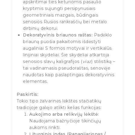
apskritimai ties keturiomis pasaulio
kryptimis sujungti persipynusiais
geometriniais mazgais, būdingais
senosios Rusios rankraščių bei metalo
dirbinių dekorui.
Dekoratyvinis briaunos raštas:
Padėklo
briauną puošia pakaitomis išdėstyti
augaliniai S formos motyvai ir vertikalūs
linijiniai skydeliai. Šie skydeliai atkartoja
senosios slavų kaligrafijos (
viaz
) stilistiką –
tai vadinamasis pseudoraštas, senovėje
naudotas kaip paslaptingas dekoratyvinis
elementas.
Paskirtis:
Tokio tipo žalvarinės lėkštės stačiatikių
tradicijoje galėjo atlikti kelias funkcijas:
Aukojimo arba relikvijų lėkštė
:
Naudojama bažnyčioje tikinčiųjų
aukoms rinkti.
Liturginis indas (Panagijarionas /