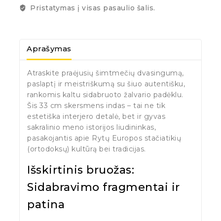
Pristatymas į visas pasaulio šalis.
Aprašymas
Atraskite praėjusių šimtmečių dvasingumą,
paslaptį ir meistriškumą su šiuo autentišku,
rankomis kaltu sidabruoto žalvario padėklu.
Šis 33 cm skersmens indas – tai ne tik
estetiška interjero detalė, bet ir gyvas
sakralinio meno istorijos liudininkas,
pasakojantis apie Rytų Europos stačiatikių
(ortodoksų) kultūrą bei tradicijas.
Išskirtinis bruožas:
Sidabravimo fragmentai ir
patina