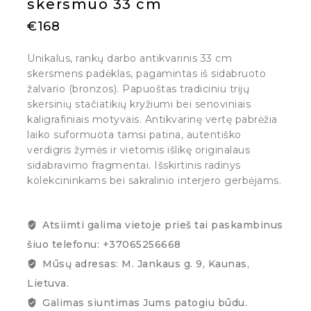
skersmuo 33 cm
€
168
Unikalus, rankų darbo antikvarinis 33 cm
skersmens padėklas, pagamintas iš sidabruoto
žalvario (bronzos). Papuoštas tradiciniu trijų
skersinių stačiatikių kryžiumi bei senoviniais
kaligrafiniais motyvais. Antikvarinę vertę pabrėžia
laiko suformuota tamsi patina, autentiško
verdigris žymės ir vietomis išlikę originalaus
sidabravimo fragmentai. Išskirtinis radinys
kolekcininkams bei sakralinio interjero gerbėjams.
Atsiimti galima vietoje prieš tai paskambinus
šiuo telefonu: +37065256668
Mūsų adresas: M. Jankaus g. 9, Kaunas,
Lietuva.
Galimas siuntimas Jums patogiu būdu.