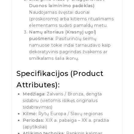
Duonos laiminimo padėklas)
:
Naudojamas švęstai duonai
(proskoroms) arba kitiems ritualiniams
elementams sudėti pamaldų metu.
Namų altoriaus (Krasnyj ugol)
puošmena
: Pasiturinčių šeimų
namuose tokie indai tarnaudavo kaip
dekoratyvinis pagrindas žvakėms ar
smilkalams šalia ikonų.
Specifikacijos (Product
Attributes):
Medžiaga:
Žalvaris / Bronza, dengta
sidabru (vietomis išlikęs originalus
sidabravimas)
Kilmė:
Rytų Europa / Slavų regionas
Periodas:
XIX a. pabaiga – XX a. pradžia
(apytiksliai)
Atlikimo technika:
Rankinis kalimas,