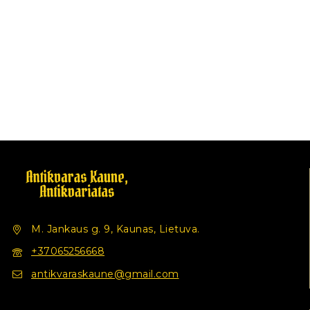
M. Jankaus g. 9, Kaunas, Lietuva.
+37065256668
antikvaraskaune@gmail.com