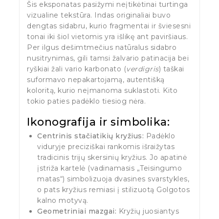
Šis eksponatas pasižymi neįtikėtinai turtinga
vizualine tekstūra. Indas originaliai buvo
dengtas sidabru, kurio fragmentai ir šviesesni
tonai iki šiol vietomis yra išlikę ant paviršiaus.
Per ilgus dešimtmečius natūralus sidabro
nusitrynimas, gili tamsi žalvario patinacija bei
ryškiai žali vario karbonato (
verdigris
) taškai
suformavo nepakartojamą, autentišką
koloritą, kurio neįmanoma suklastoti. Kito
tokio paties padėklo tiesiog nėra.
Ikonografija ir simbolika:
Centrinis stačiatikių kryžius:
Padėklo
viduryje preciziškai rankomis išraižytas
tradicinis trijų skersinių kryžius. Jo apatinė
įstriža kartelė (vadinamasis „Teisingumo
matas“) simbolizuoja dvasines svarstykles,
o pats kryžius remiasi į stilizuotą Golgotos
kalno motyvą.
Geometriniai mazgai:
Kryžių juosiantys