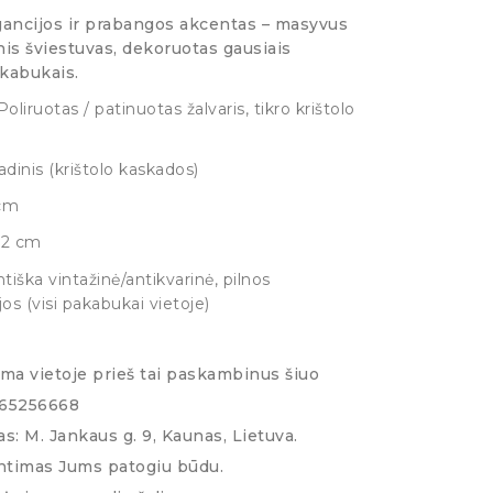
gancijos ir prabangos akcentas – masyvus
inis šviestuvas, dekoruotas gausiais
akabukais.
oliruotas / patinuotas žalvaris, tikro krištolo
dinis (krištolo kaskados)
cm
2 cm
iška vintažinė/antikvarinė, pilnos
os (visi pakabukai vietoje)
ima vietoje prieš tai paskambinus šiuo
065256668
s: M. Jankaus g. 9, Kaunas, Lietuva.
ntimas Jums patogiu būdu.