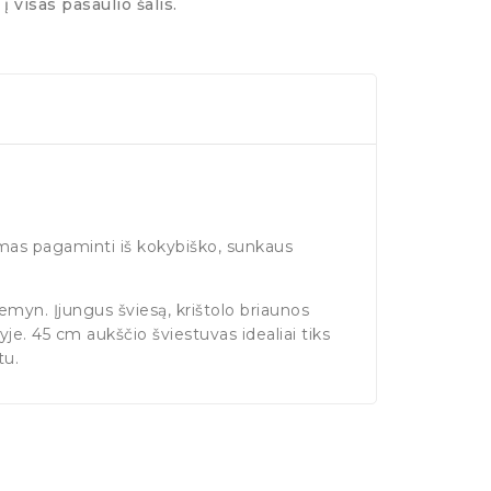
į visas pasaulio šalis.
 rėmas pagaminti iš kokybiško, sunkaus
 žemyn. Įjungus šviesą, krištolo briaunos
e. 45 cm aukščio šviestuvas idealiai tiks
tu.