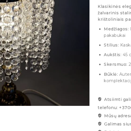
Klasikinės ele
žalvarinis stal
krištoliniais p
Medžiagos:
P
pakabukai
Stilius:
Kaska
Aukštis:
45 
Skersmuo:
2
Būklė:
Autent
komplektacij
Atsiimti gal
telefonu: +37
Mūsų adresa
Galimas siu