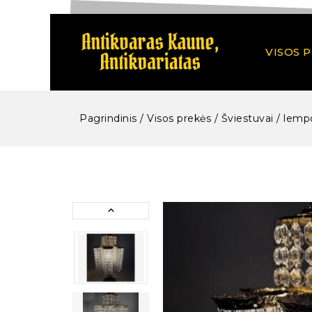
VISOS 
Pagrindinis
/
Visos prekės
/
Šviestuvai / lempos