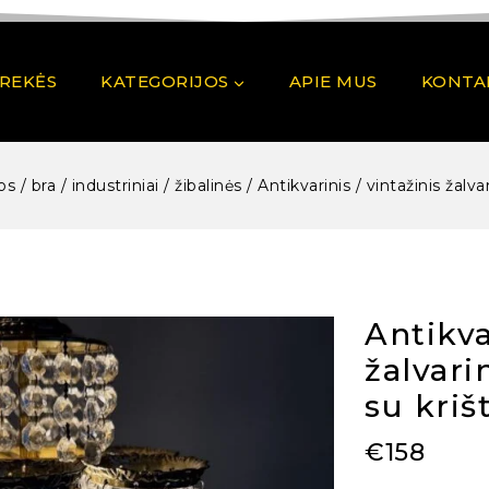
PREKĖS
KATEGORIJOS
APIE MUS
KONTA
 / bra / industriniai / žibalinės
/
Antikvarinis / vintažinis žalv
Antikva
žalvari
su kri
€
158