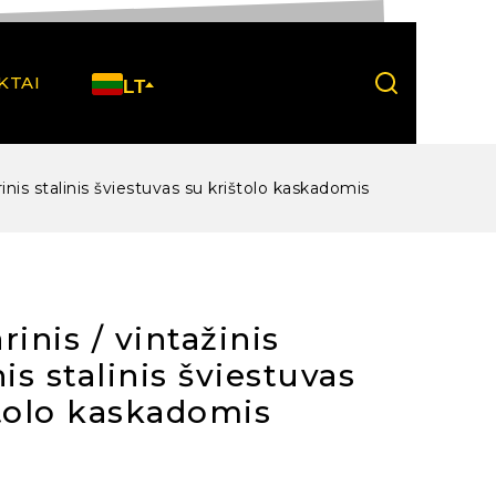
KTAI
LT
arinis stalinis šviestuvas su krištolo kaskadomis
rinis / vintažinis
nis stalinis šviestuvas
štolo kaskadomis