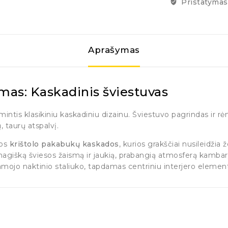
Pristatymas 
Aprašymas
smas: Kaskadinis šviestuvas
ižymintis klasikiniu kaskadiniu dizainu. Šviestuvo pagrindas ir
, taurų atspalvį.
ios
krištolo pakabukų kaskados
, kurios grakščiai nusileidžia
agišką šviesos žaismą ir jaukią, prabangią atmosferą kambaryj
ojo naktinio staliuko, tapdamas centriniu interjero elemen