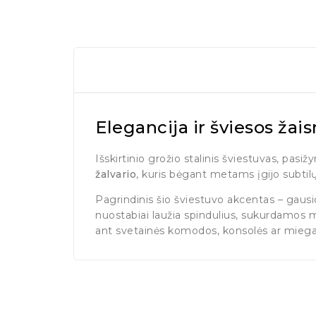
Elegancija ir šviesos žai
Išskirtinio grožio stalinis šviestuvas, pas
žalvario
, kuris bėgant metams įgijo subtilų
Pagrindinis šio šviestuvo akcentas – gaus
nuostabiai laužia spindulius, sukurdamos m
ant svetainės komodos, konsolės ar miegam