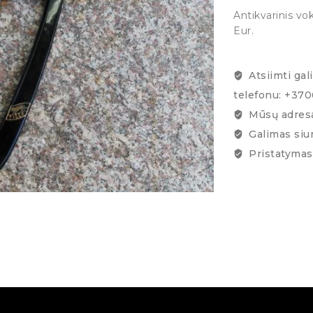
Antikvarinis vo
Eur.
Atsiimti gal
telefonu: +37
Mūsų adresa
Galimas siu
Pristatymas 