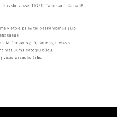
kiskas skustuvas TIGER. Tarpukaris. Kaina 18
ima vietoje prieš tai paskambinus šiuo
065256668
s: M. Jankaus g. 9, Kaunas, Lietuva.
ntimas Jums patogiu būdu.
į visas pasaulio šalis.