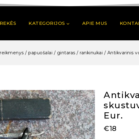
PREKĖS
KATEGORIJOS
APIE MUS
KONTA
reikmenys / papuošalai / gintaras / rankinukai
/
Antikvarinis 
Antikva
skustuv
Eur.
€
18