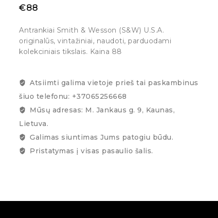
€
88
Antrankiai Smith & Wesson (S&W) U.S.A.
originalūs, vintažiniai, naudoti, parduodami
kolekciniais tikslais. Kaina 88
Atsiimti galima vietoje prieš tai paskambinus
šiuo telefonu: +37065256668
Mūsų adresas: M. Jankaus g. 9, Kaunas,
Lietuva.
Galimas siuntimas Jums patogiu būdu.
Pristatymas į visas pasaulio šalis.