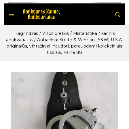
Pagrindinis
/
Visos prekės
/
Militaristika / karinis
antikvariatas
/
Antrankiai Smith & Wesson (S&W) U.S.A.
originalūs, vintažiniai, naudoti, parduodami kolekciniais
tikslais. Kaina 88